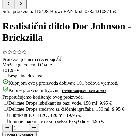
Item
Šifra proizvoda
:
116428-Brown
EAN kod
:
0782421087159
1
of
Realistični dildo Doc Johnson -
5
Brickzilla
Proizvod još nema recenzije.
Možete ga ocijeniti
Ovdje.
101,95 €
Besplatna dostava
Kupnjom ovog proizvoda dobivate
101
bodova vjernosti.
Kupite proizvod u trgovini:
Provjeri dostupnost u poslovnicama
Preporučujemo korištenje ovog proizvoda:
Delicate Drops lubrikant na bazi vode, 150 ml
+9,95 €
Delicate Drops sredstvo za čišćenje igračaka, 150 ml
+9,95 €
Lubrikant JO - H2O, 120 ml
+19,95 €
Intimne maramice nakon seksa EasyGlide
+4,95 €
Dodaj u košaricu