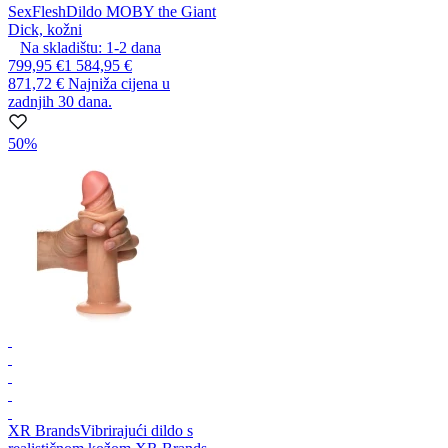
SexFlesh
Dildo MOBY the Giant
Dick, kožni
Na skladištu:
1-2
dana
799,95 €
1 584,95 €
871,72 €
Najniža cijena u
zadnjih 30 dana.
50%
XR Brands
Vibrirajući dildo s