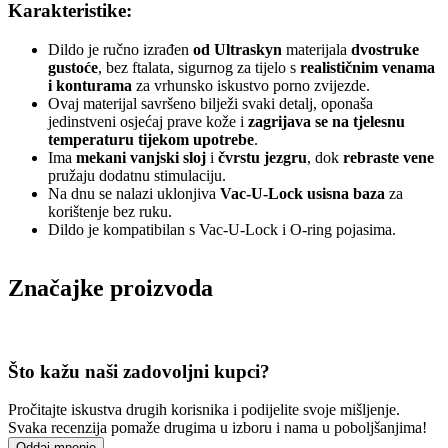
Karakteristike:
Dildo je ručno izrađen
od Ultraskyn
materijala
dvostruke
gustoće
, bez ftalata, sigurnog za tijelo s
realističnim venama
i konturama
za vrhunsko iskustvo porno zvijezde.
Ovaj materijal savršeno bilježi svaki detalj, oponaša
jedinstveni osjećaj prave kože i
zagrijava se na tjelesnu
temperaturu tijekom upotrebe
.
Ima
mekani vanjski sloj
i
čvrstu jezgru
, dok
rebraste vene
pružaju dodatnu stimulaciju.
Na dnu se nalazi uklonjiva
Vac-U-Lock usisna baza
za
korištenje bez ruku.
Dildo je kompatibilan s Vac-U-Lock i O-ring pojasima.
Značajke proizvoda
Što kažu naši zadovoljni kupci?
Pročitajte iskustva drugih korisnika i podijelite svoje mišljenje.
Svaka recenzija pomaže drugima u izboru i nama u poboljšanjima!
Oddaj mnenje