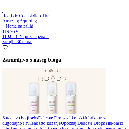
Realistic Cocks
Dildo The
Amazing Squirting
Nema na zalihi
119,95 €
119,95 €
Najniža cijena u
zadnjih 30 dana.
Zanimljivo s našeg bloga
Savjeti za bolji seks
Delicate Drops silikonski lubrikant: za
dugotrajno i svilenkasto klizanje
Upoznaj Delicate Drops silikonski
lubrikant koji pruža dugotrajno klizanje, više udobnosti, manje trenja