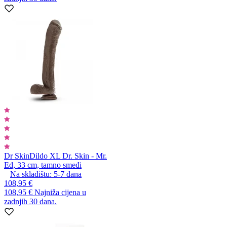
Dr Skin
Dildo XL Dr. Skin - Mr.
Ed, 33 cm, tamno smeđi
Na skladištu:
5-7
dana
108,95 €
108,95 €
Najniža cijena u
zadnjih 30 dana.