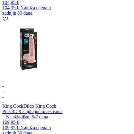
104,95 €
104,95 €
Najniža cijena u
zadnjih 30 dana.
King Cock
Dildo King Cock
Plus 3D 9 s njihajućim testisima
Na skladištu:
5-7
dana
109,95 €
109,95 €
Najniža cijena u
zadnjih 30 dana.