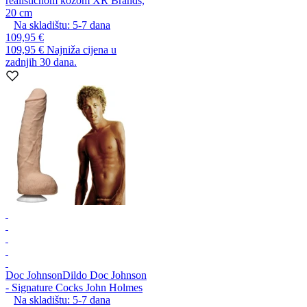
realističnom kožom XR Brands,
20 cm
Na skladištu:
5-7
dana
109,95 €
109,95 €
Najniža cijena u
zadnjih 30 dana.
Doc Johnson
Dildo Doc Johnson
- Signature Cocks John Holmes
Na skladištu:
5-7
dana