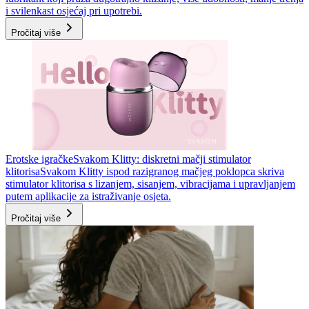
i svilenkast osjećaj pri upotrebi.
Pročitaj više
Erotske igračke
Svakom Klitty: diskretni mačji stimulator
klitorisa
Svakom Klitty ispod razigranog mačjeg poklopca skriva
stimulator klitorisa s lizanjem, sisanjem, vibracijama i upravljanjem
putem aplikacije za istraživanje osjeta.
Pročitaj više