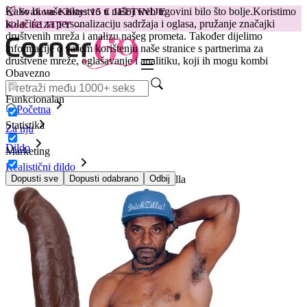
Kako bi vaše iskustvo u našoj web trgovini bilo što bolje.
Koristimo
😽
Svakom Klitty: 15 € JEFTINIJE
kolačiće za personalizaciju sadržaja i oglasa, pružanje značajki
Kod: KLITTY →
društvenih mreža i analizu našeg prometa. Također dijelimo
informacije o vašem korištenju naše stranice s partnerima za
društvene mreže, oglašavanje i analitiku, koji ih mogu kombi
Obavezno
Funkcionalan
Početna
Statistika
Za nju
Dildo
Marketing
Realistični dildo
Realistični dildo Doc Johnson - Brickzilla
Dopusti sve
Dopusti odabrano
Odbij