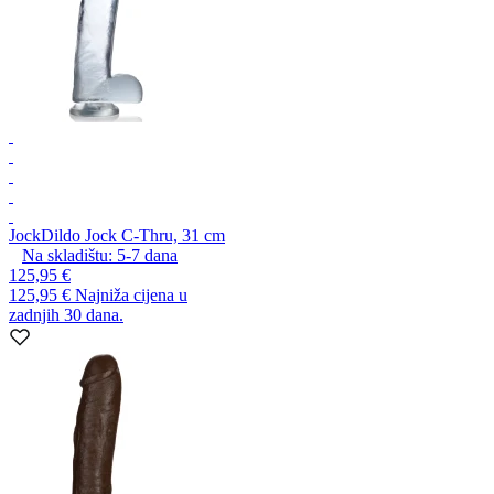
Jock
Dildo Jock C-Thru, 31 cm
Na skladištu:
5-7
dana
125,95 €
125,95 €
Najniža cijena u
zadnjih 30 dana.