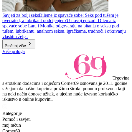
Savjeti za bolji seks
Dileme iz spavaće sobe: Seks pod tušem je
overrated, a lubrikant podcijenjen?
U novoj epizodi Dilema iz
spavaće sobe Lara i Monika odgovaraju na pitanja o seksu pod
tušem, lubrikantu, analnom seksu, igračkama, trudnoći i otkrivanju
vlastitih želja.
Pročitaj više
Više priloga
Trgovina
s erotskim dodacima i odjećom Corner69 osnovana je 2011. godine
s željom da našim kupcima pružimo široku ponudu proizvoda koji
na neki način donose užitak, a ujedno nude izvrsno korisničko
iskustvo u online kupovini.
Kategorije
Pomoć i savjeti
moj račun
Corner69