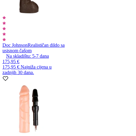
Doc Johnson
Realističan dildo sa
usisnom čašom
Na skladištu:
5-7
dana
175,95 €
175,95 €
Najniža cijena u
zadnjih 30 dana.