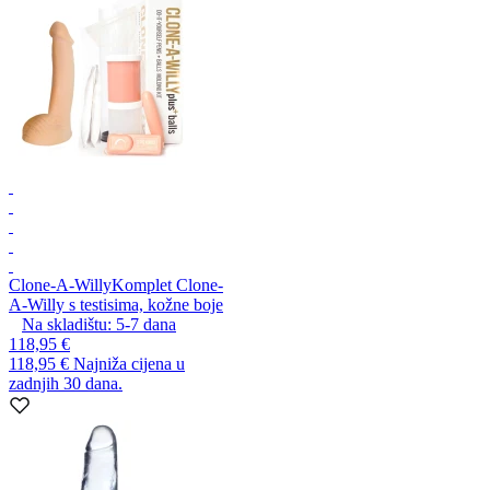
Clone-A-Willy
Komplet Clone-
A-Willy s testisima, kožne boje
Na skladištu:
5-7
dana
118,95 €
118,95 €
Najniža cijena u
zadnjih 30 dana.