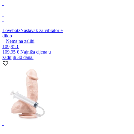
Lovebotz
Nastavak za vibrator +
dildo
Nema na zalihi
109,95 €
109,95 €
Najniža cijena u
zadnjih 30 dana.