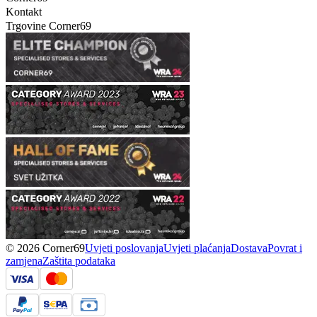
Kontakt
Trgovine Corner69
© 2026 Corner69
Uvjeti poslovanja
Uvjeti plaćanja
Dostava
Povrat i
zamjena
Zaštita podataka