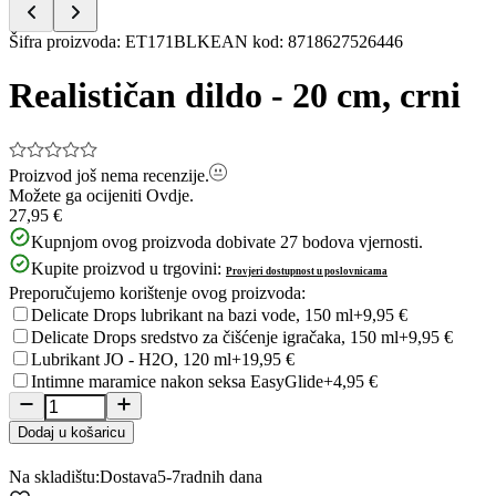
Item
Šifra proizvoda
:
ET171BLK
EAN kod
:
8718627526446
1
of
Realističan dildo - 20 cm, crni
5
Proizvod još nema recenzije.
Možete ga ocijeniti
Ovdje.
27,95 €
Kupnjom ovog proizvoda dobivate
27
bodova vjernosti.
Kupite proizvod u trgovini:
Provjeri dostupnost u poslovnicama
Preporučujemo korištenje ovog proizvoda:
Delicate Drops lubrikant na bazi vode, 150 ml
+9,95 €
Delicate Drops sredstvo za čišćenje igračaka, 150 ml
+9,95 €
Lubrikant JO - H2O, 120 ml
+19,95 €
Intimne maramice nakon seksa EasyGlide
+4,95 €
Dodaj u košaricu
Na skladištu:
Dostava
5-7
radnih dana