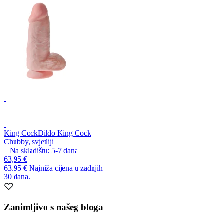
King Cock
Dildo King Cock
Chubby, svjetliji
Na skladištu:
5-7
dana
63,95 €
63,95 €
Najniža cijena u zadnjih
30 dana.
Zanimljivo s našeg bloga