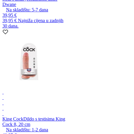
Dwane
Na skladištu:
5-7
dana
39,95 €
39,95 €
Najniža cijena u zadnjih
30 dana.
King Cock
Dildo s testisima King
Cock 8, 20 cm
Na skladištu:
1-2
dana