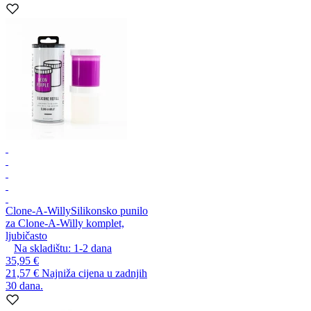
Clone-A-Willy
Silikonsko punilo
za Clone-A-Willy komplet,
ljubičasto
Na skladištu:
1-2
dana
35,95 €
21,57 €
Najniža cijena u zadnjih
30 dana.