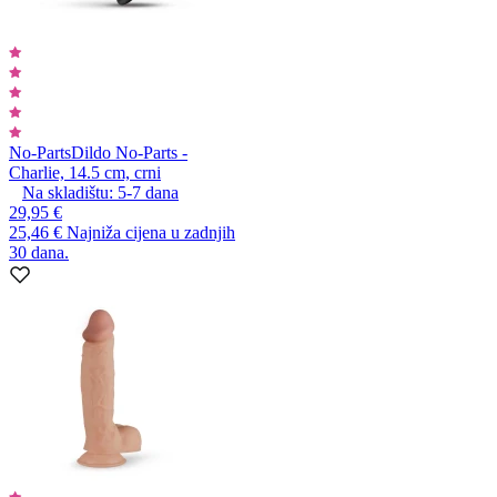
No-Parts
Dildo No-Parts -
Charlie, 14.5 cm, crni
Na skladištu:
5-7
dana
29,95 €
25,46 €
Najniža cijena u zadnjih
30 dana.