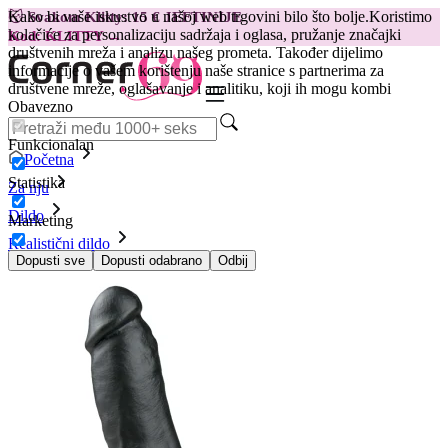
Kako bi vaše iskustvo u našoj web trgovini bilo što bolje.
Koristimo
😽
Svakom Klitty: 15 € JEFTINIJE
kolačiće za personalizaciju sadržaja i oglasa, pružanje značajki
Kod: KLITTY →
društvenih mreža i analizu našeg prometa. Također dijelimo
informacije o vašem korištenju naše stranice s partnerima za
društvene mreže, oglašavanje i analitiku, koji ih mogu kombi
Obavezno
Funkcionalan
Početna
Statistika
Za nju
Dildo
Marketing
Realistični dildo
Realističan dildo - 20 cm, crni
Dopusti sve
Dopusti odabrano
Odbij