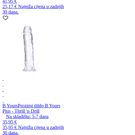
41,95 €
25,17 €
Najniža cijena u zadnjih
30 dana.
B Yours
Prozirni dildo B Yours
Plus - Thrill 'n Drill
Na skladištu:
5-7
dana
35,95 €
35,95 €
Najniža cijena u zadnjih
30 dana.