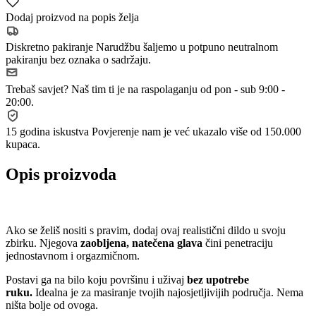
Dodaj proizvod na popis želja
Diskretno pakiranje
Narudžbu šaljemo u potpuno neutralnom
pakiranju bez oznaka o sadržaju.
Trebaš savjet?
Naš tim ti je na raspolaganju od pon - sub 9:00 -
20:00.
15 godina iskustva
Povjerenje nam je već ukazalo više od 150.000
kupaca.
Opis proizvoda
Ako se želiš nositi s pravim, dodaj ovaj realistični dildo u svoju
zbirku. Njegova
zaobljena, natečena glava
čini penetraciju
jednostavnom i orgazmičnom.
Postavi ga na bilo koju površinu i uživaj
bez upotrebe
ruku.
Idealna je za masiranje tvojih najosjetljivijih područja. Nema
ništa bolje od ovoga.