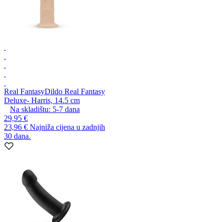
Real Fantasy
Dildo Real Fantasy
Deluxe- Harris, 14.5 cm
Na skladištu:
5-7
dana
29,95 €
23,96 €
Najniža cijena u zadnjih
30 dana.