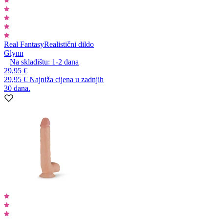
Real Fantasy
Realistični dildo
Glynn
Na skladištu:
1-2
dana
29,95 €
29,95 €
Najniža cijena u zadnjih
30 dana.