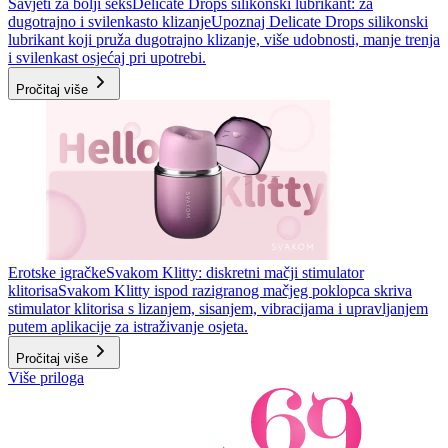
Savjeti za bolji seks
Delicate Drops silikonski lubrikant: za
dugotrajno i svilenkasto klizanje
Upoznaj Delicate Drops silikonski
lubrikant koji pruža dugotrajno klizanje, više udobnosti, manje trenja
i svilenkast osjećaj pri upotrebi.
Pročitaj više
Erotske igračke
Svakom Klitty: diskretni mačji stimulator
klitorisa
Svakom Klitty ispod razigranog mačjeg poklopca skriva
stimulator klitorisa s lizanjem, sisanjem, vibracijama i upravljanjem
putem aplikacije za istraživanje osjeta.
Pročitaj više
Više priloga