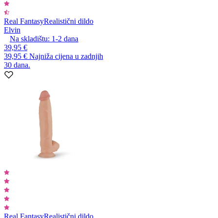
Real Fantasy
Realistični dildo
Elvin
Na skladištu:
1-2
dana
39,95 €
39,95 €
Najniža cijena u zadnjih
30 dana.
Real Fantasy
Realistični dildo