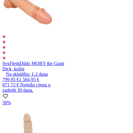
SexFlesh
Dildo MOBY the Giant
Dick, kožni
Na skladištu:
1-2
dana
799,95 €
1 584,95 €
871,72 €
Najniža cijena u
zadnjih 30 dana.
50%