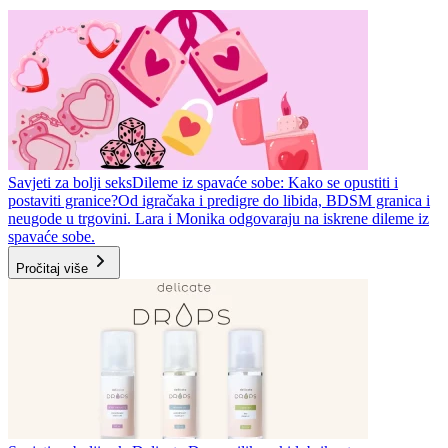
Savjeti za bolji seks
Dileme iz spavaće sobe: Kako se opustiti i
postaviti granice?
Od igračaka i predigre do libida, BDSM granica i
neugode u trgovini. Lara i Monika odgovaraju na iskrene dileme iz
spavaće sobe.
Pročitaj više