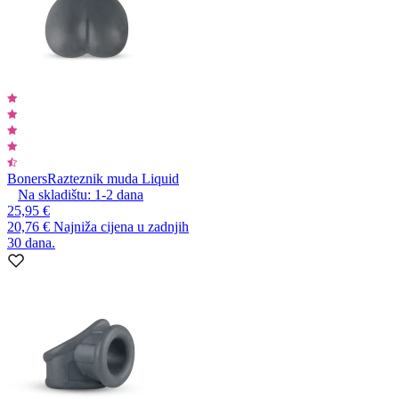
Boners
Razteznik muda Liquid
Na skladištu:
1-2
dana
25,95 €
20,76 €
Najniža cijena u zadnjih
30 dana.