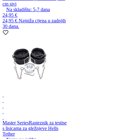
cm sivi
Na skladištu:
5-7
dana
24,95 €
24,95 €
Najniža cijena u zadnjih
30 dana.
Master Series
Rasteznik za testise
s lisicama za gležnjeve Hells
Tether