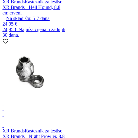
XR Brands
Rasteznik za testise
XR Brands - Hell Hound, 8.8
cm crveni
Na skladištu:
5-7
dana
24,95 €
24,95 €
Najniža cijena u zadnjih
30 dana.
XR Brands
Rasteznik za testise
XR Brands - Night Prowler, 8.8