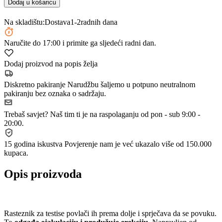
Dodaj u košaricu
Na skladištu:
Dostava
1-2
radnih dana
Naručite
do 17:00
i primite ga sljedeći radni dan.
Dodaj proizvod na popis želja
Diskretno pakiranje
Narudžbu šaljemo u potpuno neutralnom
pakiranju bez oznaka o sadržaju.
Trebaš savjet?
Naš tim ti je na raspolaganju od pon - sub 9:00 -
20:00.
15 godina iskustva
Povjerenje nam je već ukazalo više od 150.000
kupaca.
Opis proizvoda
Rasteznik za testise povlači ih prema dolje i sprječava da se povuku.