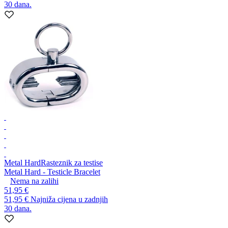
30 dana.
Metal Hard
Rasteznik za testise
Metal Hard - Testicle Bracelet
Nema na zalihi
51,95 €
51,95 €
Najniža cijena u zadnjih
30 dana.