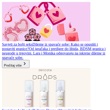
Savjeti za bolji seks
Dileme iz spavaće sobe: Kako se opustiti i
postaviti granice?
Od igračaka i predigre do libida, BDSM granica i
neugode u trgovini. Lara i Monika odgovaraju na iskrene dileme iz
spavaće sobe.
Pročitaj više