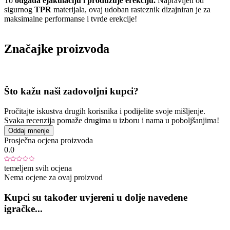
To
odgađa ejakulaciju i produžuje erekciju.
Napravljen od
sigurnog
TPR
materijala, ovaj udoban rasteznik dizajniran je za
maksimalne performanse i tvrde erekcije!
Značajke proizvoda
Što kažu naši zadovoljni kupci?
Pročitajte iskustva drugih korisnika i podijelite svoje mišljenje.
Svaka recenzija pomaže drugima u izboru i nama u poboljšanjima!
Oddaj mnenje
Prosječna ocjena proizvoda
0.0
temeljem svih ocjena
Nema ocjene za ovaj proizvod
Kupci su također uvjereni u dolje navedene
igračke...