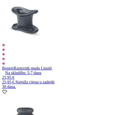
Boners
Razteznik muda Liquid
Na skladištu:
5-7
dana
25,95 €
25,95 €
Najniža cijena u zadnjih
30 dana.