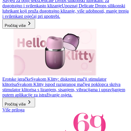
Savjeti za bolji seks
Delicate Drops silikonski lubrikant: za
dugotrajno i svilenkasto klizanje
Upoznaj Delicate Drops silikonski
lubrikant koji pruža dugotrajno klizanje, više udobnosti, manje trenja
i svilenkast osjećaj pri upotrebi.
Pročitaj više
Erotske igračke
Svakom Klitty: diskretni mačji stimulator
klitorisa
Svakom Klitty ispod razigranog mačjeg poklopca skriva
stimulator klitorisa s lizanjem, sisanjem, vibracijama i upravljanjem
putem aplikacije za istraživanje osjeta.
Pročitaj više
Više priloga