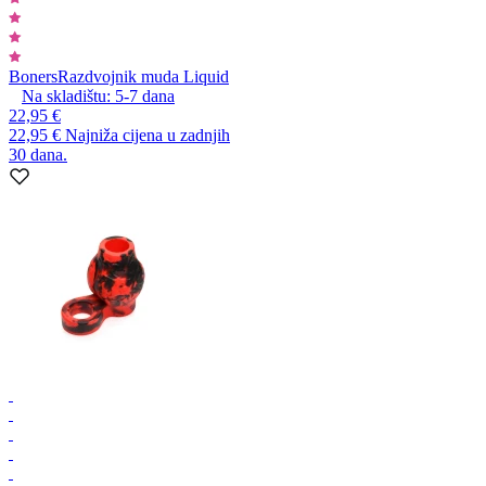
Boners
Razdvojnik muda Liquid
Na skladištu:
5-7
dana
22,95 €
22,95 €
Najniža cijena u zadnjih
30 dana.