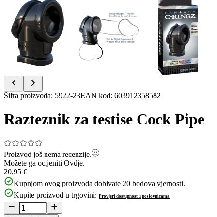
Item
Šifra proizvoda
:
5922-23
EAN kod
:
603912358582
1
of
Razteznik za testise Cock Pipe
3
Proizvod još nema recenzije.
Možete ga ocijeniti
Ovdje.
20,95 €
Kupnjom ovog proizvoda dobivate
20
bodova vjernosti.
Kupite proizvod u trgovini:
Provjeri dostupnost u poslovnicama