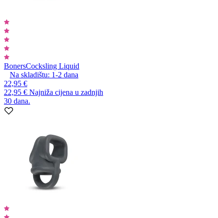
Boners
Cocksling Liquid
Na skladištu:
1-2
dana
22,95 €
22,95 €
Najniža cijena u zadnjih
30 dana.