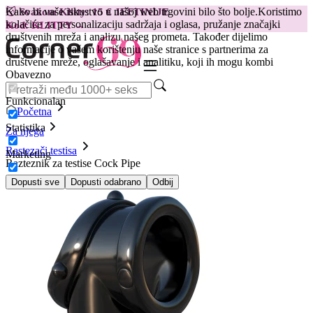
Kako bi vaše iskustvo u našoj web trgovini bilo što bolje.
Koristimo
😽
Svakom Klitty: 15 € JEFTINIJE
kolačiće za personalizaciju sadržaja i oglasa, pružanje značajki
Kod: KLITTY →
društvenih mreža i analizu našeg prometa. Također dijelimo
informacije o vašem korištenju naše stranice s partnerima za
društvene mreže, oglašavanje i analitiku, koji ih mogu kombi
Obavezno
Funkcionalan
Početna
Statistika
Za njega
Rastezači testisa
Marketing
Razteznik za testise Cock Pipe
Dopusti sve
Dopusti odabrano
Odbij