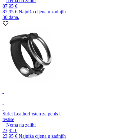
Nema na zalihi
87,95 €
87,95 €
Najniža cijena u zadnjih
30 dana.
Strict Leather
Prsten za penis i
testise
Nema na zalihi
23,95 €
23,95 €
Najniža cijena u zadnjih