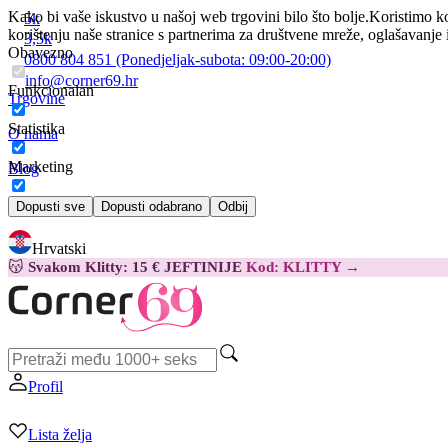
Kako bi vaše iskustvo u našoj web trgovini bilo što bolje.
Koristimo ko
5k
korištenju naše stranice s partnerima za društvene mreže, oglašavanje 
3,5k
Obavezno
0800 804 851
(Ponedjeljak-subota:
09:00-20:00)
info@corner69.hr
Funkcionalan
Trgovine
Statistika
O nama
Marketing
Blog
Kontakt
Dopusti sve
Dopusti odabrano
Odbij
Hrvatski
😽
Svakom Klitty: 15 € JEFTINIJE
Kod: KLITTY →
Profil
Lista želja