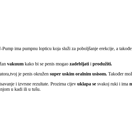
p ima pumpnu lopticu koja služi za poboljšanje erekcije, a također se 
ažan
vakuum
kako bi se penis mogao
zadebljati
i
produžiti.
atora,tvoj je penis okružen
super uskim oralnim usisom.
Također može
savanje i izvrsne rezultate. Prozirna cijev
uklapa se
svakoj ruki i ima
m
njom u kadi ili u tušu.