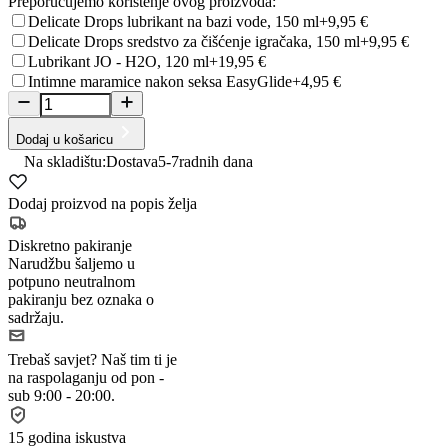
Preporučujemo korištenje ovog proizvoda:
Delicate Drops lubrikant na bazi vode, 150 ml
+9,95 €
Delicate Drops sredstvo za čišćenje igračaka, 150 ml
+9,95 €
Lubrikant JO - H2O, 120 ml
+19,95 €
Intimne maramice nakon seksa EasyGlide
+4,95 €
Dodaj u košaricu
Na skladištu:
Dostava
5-7
radnih dana
Dodaj proizvod na popis želja
Diskretno pakiranje
Narudžbu šaljemo u
potpuno neutralnom
pakiranju bez oznaka o
sadržaju.
Trebaš savjet?
Naš tim ti je
na raspolaganju od pon -
sub 9:00 - 20:00.
15 godina iskustva