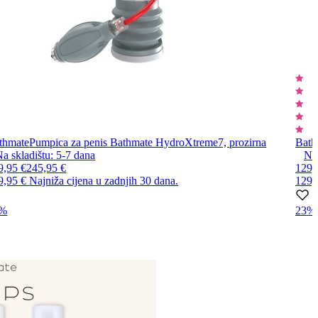
thmate
Pumpica za penis Bathmate HydroXtreme7, prozirna
Bath
a skladištu:
5-7
dana
Ne
9,95 €
245,95 €
129,
9,95 €
Najniža cijena u zadnjih 30 dana.
129,
3%
23%