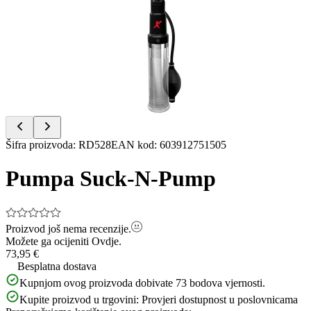
1
of
3
Item
Šifra proizvoda
:
RD528
EAN kod
:
603912751505
1
of
Pumpa Suck-N-Pump
3
Proizvod još nema recenzije.
Možete ga ocijeniti
Ovdje.
73,95 €
Besplatna dostava
Kupnjom ovog proizvoda dobivate
73
bodova vjernosti.
Kupite proizvod u trgovini:
Provjeri dostupnost u poslovnicama