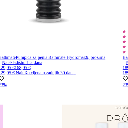
Bathmate
Pumpica za penis Bathmate Hydromax9, prozirna
Ba
Na skladištu:
1-2
dana
N
129,95 €
168,95 €
18
129,95 €
Najniža cijena u zadnjih 30 dana.
18
23%
2