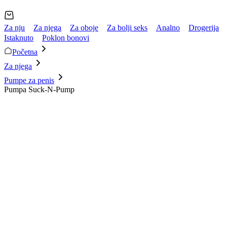
Za nju
Za njega
Za oboje
Za bolji seks
Analno
Drogerija
Istaknuto
Poklon bonovi
Početna
Za njega
Pumpe za penis
Pumpa Suck-N-Pump