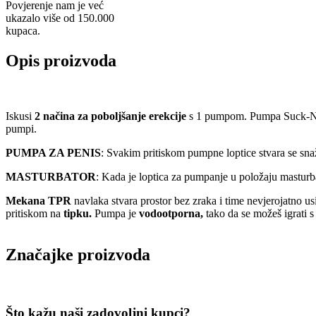
Povjerenje nam je već
ukazalo više od 150.000
kupaca.
Opis proizvoda
Iskusi
2 načina za poboljšanje erekcije
s 1 pumpom. Pumpa Suck-N-Pum
pumpi.
PUMPA ZA PENIS
: Svakim pritiskom pumpne loptice stvara se sn
MASTURBATOR
: Kada je loptica za pumpanje u položaju masturb
Mekana TPR
navlaka stvara prostor bez zraka i time nevjerojatno usi
pritiskom na
tipku.
Pumpa je
vodootporna,
tako da se možeš igrati s 
Značajke proizvoda
Što kažu naši zadovoljni kupci?