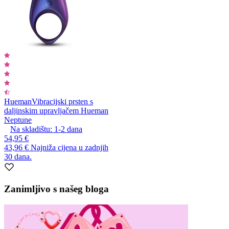
Hueman
Vibracijski prsten s
daljinskim upravljačem Hueman
Neptune
Na skladištu:
1-2
dana
54,95 €
43,96 €
Najniža cijena u zadnjih
30 dana.
Zanimljivo s našeg bloga