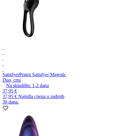
Satisfyer
Prsten Satisfyer Majestic
Duo, crni
Na skladištu:
1-2
dana
37,95 €
37,95 €
Najniža cijena u zadnjih
30 dana.