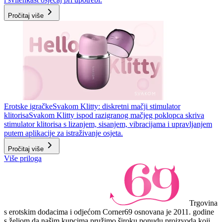
Pročitaj više
Erotske igračke
Svakom Klitty: diskretni mačji stimulator
klitorisa
Svakom Klitty ispod razigranog mačjeg poklopca skriva
stimulator klitorisa s lizanjem, sisanjem, vibracijama i upravljanjem
putem aplikacije za istraživanje osjeta.
Pročitaj više
Više priloga
Trgovina
s erotskim dodacima i odjećom Corner69 osnovana je 2011. godine
s željom da našim kupcima pružimo široku ponudu proizvoda koji