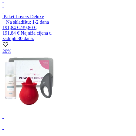
Paket Lovers Deluxe
Na skladištu:
1-2
dana
191,84 €
239,80 €
191,84 €
Najniža cijena u
zadnjih 30 dana.
20%