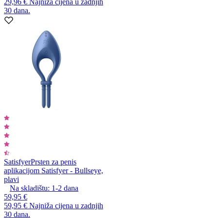
29,96 €
Najniža cijena u zadnjih
30 dana.
Satisfyer
Prsten za penis
aplikacijom Satisfyer - Bullseye,
plavi
Na skladištu:
1-2
dana
59,95 €
59,95 €
Najniža cijena u zadnjih
30 dana.