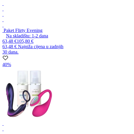
Paket Flirty Evening
Na skladištu:
1-2
dana
63,48 €
105,80 €
63,48 €
Najniža cijena u zadnjih
30 dana.
40%