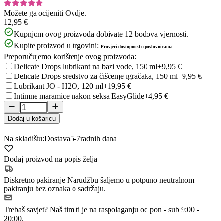
Možete ga ocijeniti
Ovdje.
12,95 €
Kupnjom ovog proizvoda dobivate
12
bodova vjernosti.
Kupite proizvod u trgovini:
Provjeri dostupnost u poslovnicama
Preporučujemo korištenje ovog proizvoda:
Delicate Drops lubrikant na bazi vode, 150 ml
+9,95 €
Delicate Drops sredstvo za čišćenje igračaka, 150 ml
+9,95 €
Lubrikant JO - H2O, 120 ml
+19,95 €
Intimne maramice nakon seksa EasyGlide
+4,95 €
Dodaj u košaricu
Na skladištu:
Dostava
5-7
radnih dana
Dodaj proizvod na popis želja
Diskretno pakiranje
Narudžbu šaljemo u potpuno neutralnom
pakiranju bez oznaka o sadržaju.
Trebaš savjet?
Naš tim ti je na raspolaganju od pon - sub 9:00 -
20:00.