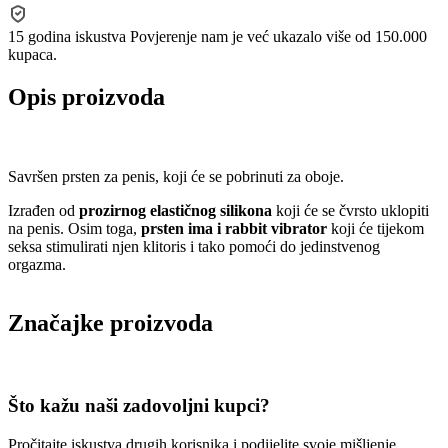
15 godina iskustva
Povjerenje nam je već ukazalo više od 150.000
kupaca.
Opis proizvoda
Savršen prsten za penis, koji će se pobrinuti za oboje.
Izrađen od
prozirnog elastičnog silikona
koji će se čvrsto uklopiti
na penis. Osim toga,
prsten ima i rabbit vibrator
koji će tijekom
seksa stimulirati njen klitoris i tako pomoći do jedinstvenog
orgazma.
Značajke proizvoda
Što kažu naši zadovoljni kupci?
Pročitajte iskustva drugih korisnika i podijelite svoje mišljenje.