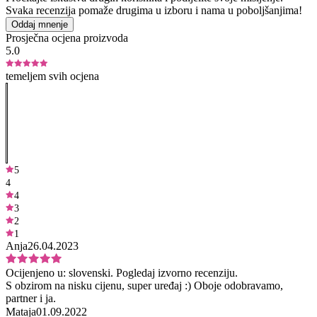
Svaka recenzija pomaže drugima u izboru i nama u poboljšanjima!
Oddaj mnenje
Prosječna ocjena proizvoda
5.0
temeljem svih ocjena
5
4
4
3
2
1
Anja
26.04.2023
Ocijenjeno u:
slovenski.
Pogledaj izvorno recenziju.
S obzirom na nisku cijenu, super uređaj :) Oboje odobravamo,
partner i ja.
Mataja
01.09.2022