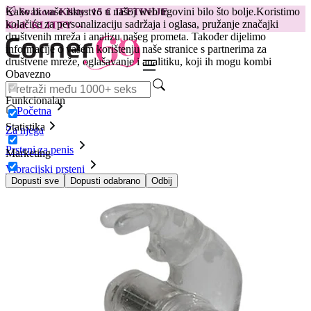
Kako bi vaše iskustvo u našoj web trgovini bilo što bolje.
Koristimo
😽
Svakom Klitty: 15 € JEFTINIJE
kolačiće za personalizaciju sadržaja i oglasa, pružanje značajki
Kod: KLITTY →
društvenih mreža i analizu našeg prometa. Također dijelimo
informacije o vašem korištenju naše stranice s partnerima za
društvene mreže, oglašavanje i analitiku, koji ih mogu kombi
Obavezno
Funkcionalan
Početna
Statistika
Za njega
Prsteni za penis
Marketing
Vibracijski prsteni
Prsten za penis rabbit vibratorom
Dopusti sve
Dopusti odabrano
Odbij