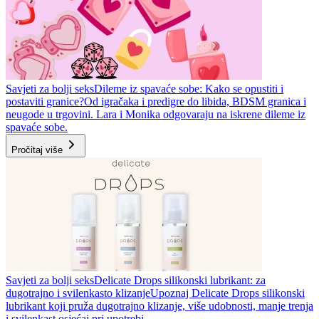
Savjeti za bolji seks
Dileme iz spavaće sobe: Kako se opustiti i
postaviti granice?
Od igračaka i predigre do libida, BDSM granica i
neugode u trgovini. Lara i Monika odgovaraju na iskrene dileme iz
spavaće sobe.
Pročitaj više
Savjeti za bolji seks
Delicate Drops silikonski lubrikant: za
dugotrajno i svilenkasto klizanje
Upoznaj Delicate Drops silikonski
lubrikant koji pruža dugotrajno klizanje, više udobnosti, manje trenja
i svilenkast osjećaj pri upotrebi.