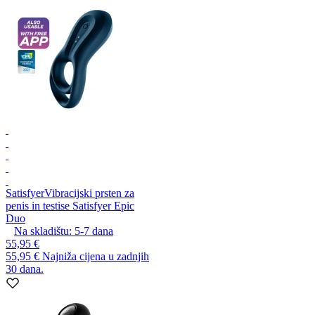
Satisfyer
Vibracijski prsten za
penis in testise Satisfyer Epic
Duo
Na skladištu:
5-7
dana
55,95 €
55,95 €
Najniža cijena u zadnjih
30 dana.