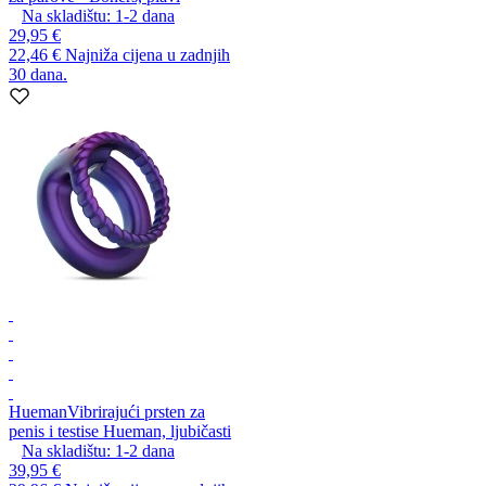
Na skladištu:
1-2
dana
29,95 €
22,46 €
Najniža cijena u zadnjih
30 dana.
Hueman
Vibrirajući prsten za
penis i testise Hueman, ljubičasti
Na skladištu:
1-2
dana
39,95 €