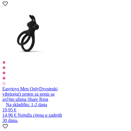
Easytoys Men Only
Dvostruki
vibrirajući prsten za penis sa
zečjim ušima Share Ring
Na skladištu:
1-2
dana
19,95 €
14,96 €
Najniža cijena u zadnjih
30 dana.