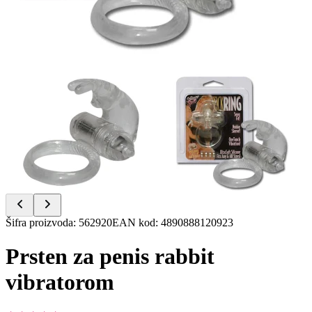
Item
Šifra proizvoda
:
562920
EAN kod
:
4890888120923
1
of
Prsten za penis rabbit
2
vibratorom