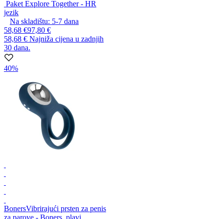
Paket Explore Together - HR
jezik
Na skladištu:
5-7
dana
58,68 €
97,80 €
58,68 €
Najniža cijena u zadnjih
30 dana.
40%
Boners
Vibrirajući prsten za penis
za parove - Boners, plavi