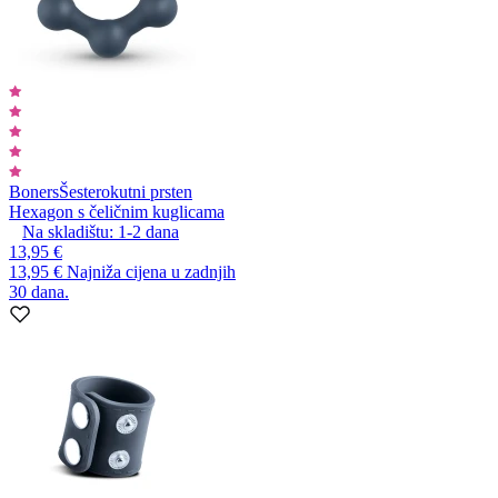
Boners
Šesterokutni prsten
Hexagon s čeličnim kuglicama
Na skladištu:
1-2
dana
13,95 €
13,95 €
Najniža cijena u zadnjih
30 dana.