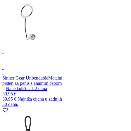
Sinner Gear Unbendable
Metalni
prsten za penis s analnim čepom
Na skladištu:
1-2
dana
39,95 €
39,95 €
Najniža cijena u zadnjih
30 dana.