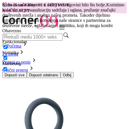
Kako bi vaše iskustvo u našoj web trgovini bilo što bolje.
Koristimo
😽
Svakom Klitty: 15 € JEFTINIJE
kolačiće za personalizaciju sadržaja i oglasa, pružanje značajki
Kod: KLITTY →
društvenih mreža i analizu našeg prometa. Također dijelimo
informacije o vašem korištenju naše stranice s partnerima za
društvene mreže, oglašavanje i analitiku, koji ih mogu kombi
Obavezno
Funkcionalan
Početna
Statistika
Za njega
Prsteni za penis
Marketing
Obični prsteni
Prsten za penis i muda, L
Dopusti sve
Dopusti odabrano
Odbij