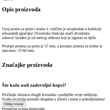
Opis proizvoda
Ovaj prsten za penis i testise L veličine je neophodan u kolekciji
seksualnih igračaka! Dvostruka funkcija znači dvostruku
zabavu! Izrađen je od mekog silikona koji je siguran za tijelo.
Promjer prstena za penis je 37 mm, a promjer prstena za testise je
min-max: 35-60 mm.
Značajke proizvoda
Što kažu naši zadovoljni kupci?
Pročitajte iskustva drugih korisnika i podijelite svoje mišljenje.
Svaka recenzija pomaže drugima u izboru i nama u poboljšanjima!
Oddaj mnenje
Prosječna ocjena proizvoda