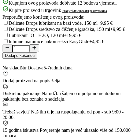
Kupnjom ovog proizvoda dobivate
12
bodova vjernosti.
Kupite proizvod u trgovini:
Provjeri dostupnost u poslovnicama
Preporučujemo korištenje ovog proizvoda:
Delicate Drops lubrikant na bazi vode, 150 ml
+9,95 €
Delicate Drops sredstvo za čišćenje igračaka, 150 ml
+9,95 €
Lubrikant JO - H2O, 120 ml
+19,95 €
Intimne maramice nakon seksa EasyGlide
+4,95 €
Dodaj u košaricu
Na skladištu:
Dostava
5-7
radnih dana
Dodaj proizvod na popis želja
Diskretno pakiranje
Narudžbu šaljemo u potpuno neutralnom
pakiranju bez oznaka o sadržaju.
Trebaš savjet?
Naš tim ti je na raspolaganju od pon - sub 9:00 -
20:00.
15 godina iskustva
Povjerenje nam je već ukazalo više od 150.000
kupaca.