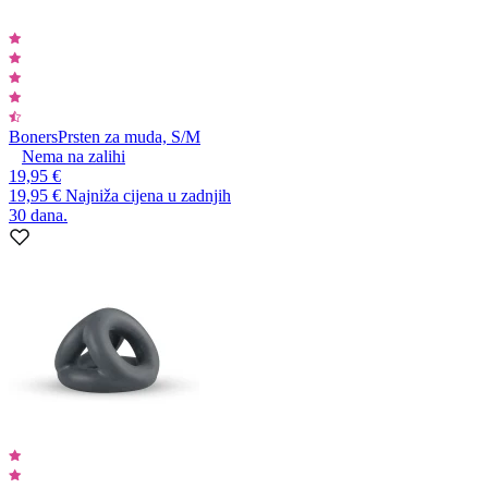
Boners
Prsten za muda, S/M
Nema na zalihi
19,95 €
19,95 €
Najniža cijena u zadnjih
30 dana.