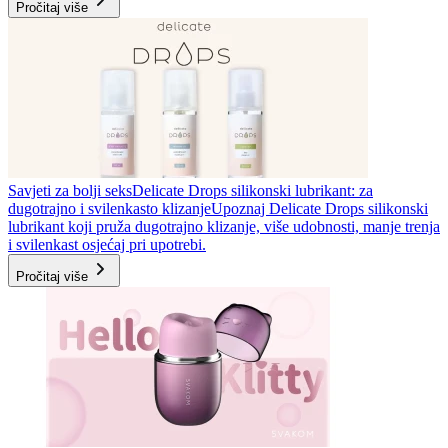
Pročitaj više
Savjeti za bolji seks
Delicate Drops silikonski lubrikant: za
dugotrajno i svilenkasto klizanje
Upoznaj Delicate Drops silikonski
lubrikant koji pruža dugotrajno klizanje, više udobnosti, manje trenja
i svilenkast osjećaj pri upotrebi.
Pročitaj više