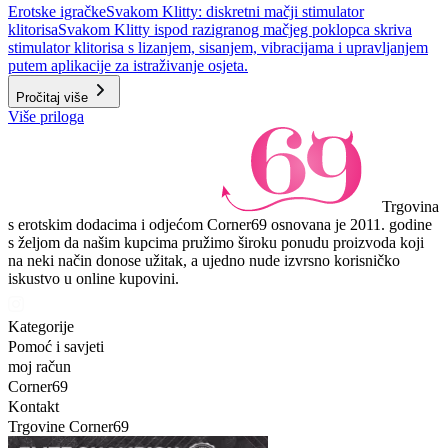
Erotske igračke
Svakom Klitty: diskretni mačji stimulator
klitorisa
Svakom Klitty ispod razigranog mačjeg poklopca skriva
stimulator klitorisa s lizanjem, sisanjem, vibracijama i upravljanjem
putem aplikacije za istraživanje osjeta.
Pročitaj više
Više priloga
Trgovina
s erotskim dodacima i odjećom Corner69 osnovana je 2011. godine
s željom da našim kupcima pružimo široku ponudu proizvoda koji
na neki način donose užitak, a ujedno nude izvrsno korisničko
iskustvo u online kupovini.
Kategorije
Pomoć i savjeti
moj račun
Corner69
Kontakt
Trgovine Corner69