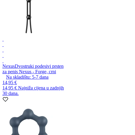
Nexus
Dvostruki podesivi prsten
za penis Nexus - Forge, crni
Na skladištu:
5-7
dana
14,95 €
14,95 €
Najniža cijena u zadnjih
30 dana.