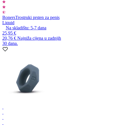
Boners
Trostruki prsten za penis
Liquid
Na skladištu:
5-7
dana
25,95 €
20,76 €
Najniža cijena u zadnjih
30 dana.