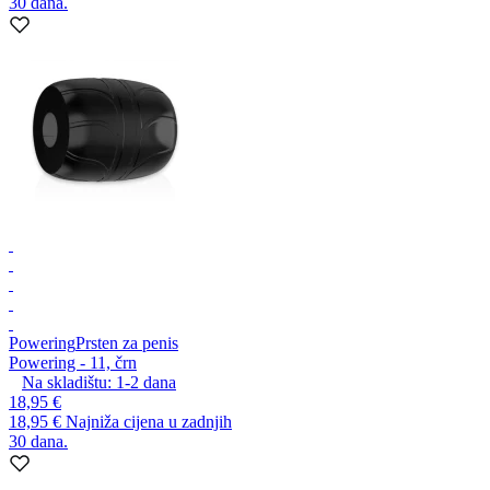
30 dana.
Powering
Prsten za penis
Powering - 11, črn
Na skladištu:
1-2
dana
18,95 €
18,95 €
Najniža cijena u zadnjih
30 dana.