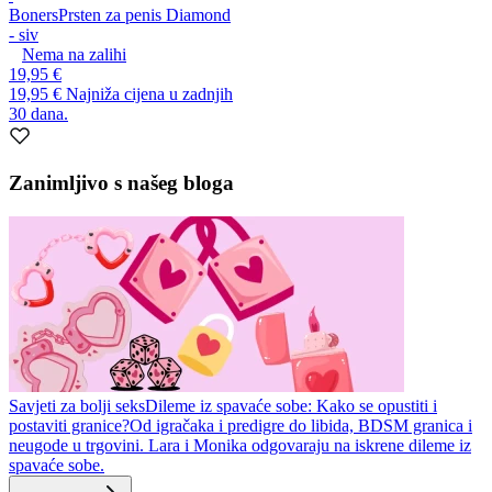
Boners
Prsten za penis Diamond
- siv
Nema na zalihi
19,95 €
19,95 €
Najniža cijena u zadnjih
30 dana.
Zanimljivo s našeg bloga
Savjeti za bolji seks
Dileme iz spavaće sobe: Kako se opustiti i
postaviti granice?
Od igračaka i predigre do libida, BDSM granica i
neugode u trgovini. Lara i Monika odgovaraju na iskrene dileme iz
spavaće sobe.