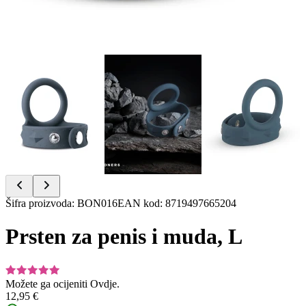
Item
Šifra proizvoda
:
BON016
EAN kod
:
8719497665204
1
of
Prsten za penis i muda, L
7
Možete ga ocijeniti
Ovdje.
12,95 €