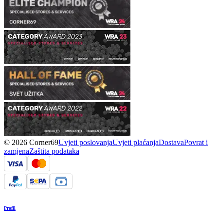
© 2026 Corner69
Uvjeti poslovanja
Uvjeti plaćanja
Dostava
Povrat i
zamjena
Zaštita podataka
Profil