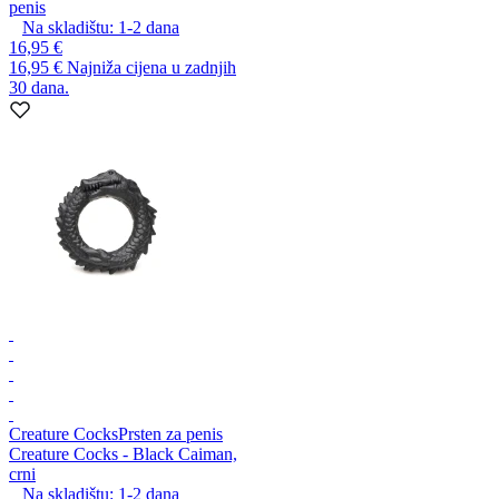
penis
Na skladištu:
1-2
dana
16,95 €
16,95 €
Najniža cijena u zadnjih
30 dana.
Creature Cocks
Prsten za penis
Creature Cocks - Black Caiman,
crni
Na skladištu:
1-2
dana