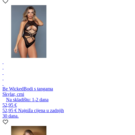
Be Wicked
Bodi s tangama
Skylar, crni
Na skladištu:
1-2
dana
52,95 €
52,95 €
Najniža cijena u zadnjih
30 dana.