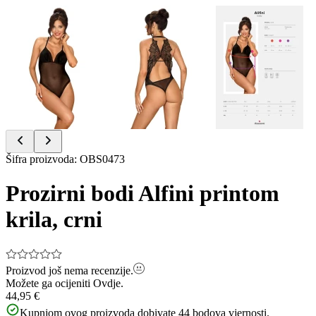
Item
Šifra proizvoda
:
OBS0473
1
of
Prozirni bodi Alfini printom
3
krila, crni
Proizvod još nema recenzije.
Možete ga ocijeniti
Ovdje.
44,95 €
Kupnjom ovog proizvoda dobivate
44
bodova vjernosti.