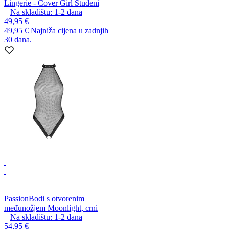
Lingerie - Cover Girl Studeni
Na skladištu:
1-2
dana
49,95 €
49,95 €
Najniža cijena u zadnjih
30 dana.
Passion
Bodi s otvorenim
međunožjem Moonlight, crni
Na skladištu:
1-2
dana
54,95 €