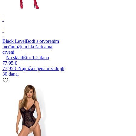
Black Level
Bodi s otvorenim
međunožjem i košaricama,
crveni
Na skladištu:
1-2
dana
77,95 €
77,95 €
Najniža cijena u zadnjih
30 dana.