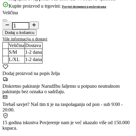
Kupite proizvod u trgovini:
Provjeri dostupnost u poslovnicama
Veličina
Dodaj u košaricu
Više informacija o dostavi
Veličina
Dostava
S/M
1-2
dana
L/XL
1-2
dana
Dodaj proizvod na popis želja
Diskretno pakiranje
Narudžbu šaljemo u potpuno neutralnom
pakiranju bez oznaka o sadržaju.
Trebaš savjet?
Naš tim ti je na raspolaganju od pon - sub 9:00 -
20:00.
15 godina iskustva
Povjerenje nam je već ukazalo više od 150.000
kupaca.