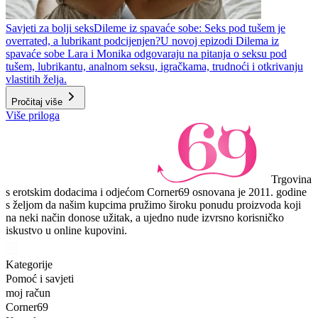
Savjeti za bolji seks
Dileme iz spavaće sobe: Seks pod tušem je
overrated, a lubrikant podcijenjen?
U novoj epizodi Dilema iz
spavaće sobe Lara i Monika odgovaraju na pitanja o seksu pod
tušem, lubrikantu, analnom seksu, igračkama, trudnoći i otkrivanju
vlastitih želja.
Pročitaj više
Više priloga
Trgovina
s erotskim dodacima i odjećom Corner69 osnovana je 2011. godine
s željom da našim kupcima pružimo široku ponudu proizvoda koji
na neki način donose užitak, a ujedno nude izvrsno korisničko
iskustvo u online kupovini.
Kategorije
Pomoć i savjeti
moj račun
Corner69