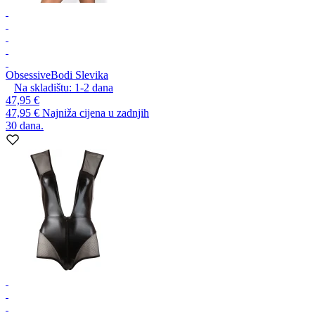
Obsessive
Bodi Slevika
Na skladištu:
1-2
dana
47,95 €
47,95 €
Najniža cijena u zadnjih
30 dana.