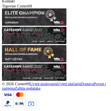
Kontakt
Trgovine Corner69
© 2026 Corner69
Uvjeti poslovanja
Uvjeti plaćanja
Dostava
Povrat i
zamjena
Zaštita podataka