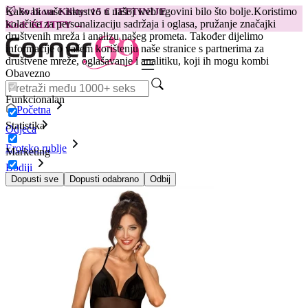
Kako bi vaše iskustvo u našoj web trgovini bilo što bolje.
Koristimo
😽
Svakom Klitty: 15 € JEFTINIJE
kolačiće za personalizaciju sadržaja i oglasa, pružanje značajki
Kod: KLITTY →
društvenih mreža i analizu našeg prometa. Također dijelimo
informacije o vašem korištenju naše stranice s partnerima za
društvene mreže, oglašavanje i analitiku, koji ih mogu kombi
Obavezno
Funkcionalan
Početna
Statistika
Odjeća
Erotsko rublje
Marketing
Bodiji
Prozirni bodi Alfini printom krila, crni
Dopusti sve
Dopusti odabrano
Odbij