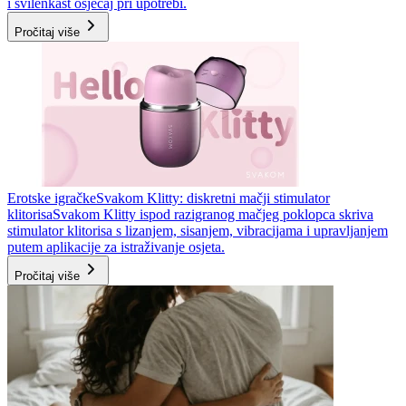
i svilenkast osjećaj pri upotrebi.
Pročitaj više
Erotske igračke
Svakom Klitty: diskretni mačji stimulator
klitorisa
Svakom Klitty ispod razigranog mačjeg poklopca skriva
stimulator klitorisa s lizanjem, sisanjem, vibracijama i upravljanjem
putem aplikacije za istraživanje osjeta.
Pročitaj više