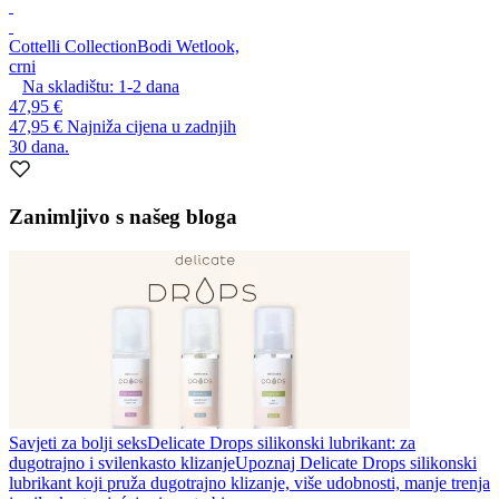
Cottelli Collection
Bodi Wetlook,
crni
Na skladištu:
1-2
dana
47,95 €
47,95 €
Najniža cijena u zadnjih
30 dana.
Zanimljivo s našeg bloga
Savjeti za bolji seks
Delicate Drops silikonski lubrikant: za
dugotrajno i svilenkasto klizanje
Upoznaj Delicate Drops silikonski
lubrikant koji pruža dugotrajno klizanje, više udobnosti, manje trenja