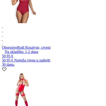
Obsessive
Bodi Rosalyne, crveni
Na skladištu:
1-2
dana
50,95 €
50,95 €
Najniža cijena u zadnjih
30 dana.