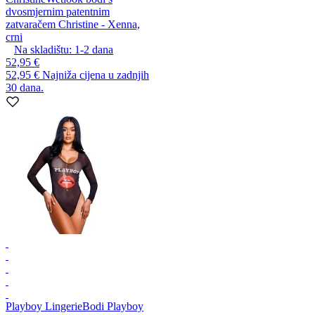
dvosmjernim patentnim
zatvaračem Christine - Xenna,
crni
Na skladištu:
1-2
dana
52,95 €
52,95 €
Najniža cijena u zadnjih
30 dana.
Playboy Lingerie
Bodi Playboy