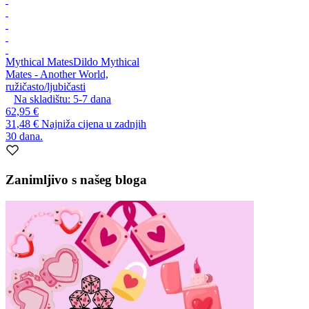
Mythical Mates
Dildo Mythical
Mates - Another World,
ružičasto/ljubičasti
Na skladištu:
5-7
dana
62,95 €
31,48 €
Najniža cijena u zadnjih
30 dana.
Zanimljivo s našeg bloga