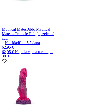
Mythical Mates
Dildo Mythical
Mates - Tentacle Delight, zeleno/
žuti
Na skladištu:
5-7
dana
62,95 €
62,95 €
Najniža cijena u zadnjih
30 dana.