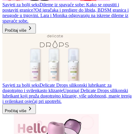
Savjeti za bolji seks
Dileme iz spavaće sobe: Kako se opustiti i
postaviti granice?
Od igračaka i predigre do libida, BDSM granica i
neugode u trgovini. Lara i Monika odgovaraju na iskrene dileme iz
spavaće sobe.
Pročitaj više
Savjeti za bolji seks
Delicate Drops silikonski lubrikant: za
dugotrajno i svilenkasto klizanje
Upoznaj Delicate Drops silikonski
lubrikant koji pruža dugotrajno klizanje, više udobnosti, manje trenja
i svilenkast osjećaj pri upotrebi.
Pročitaj više