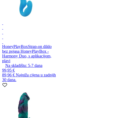
HoneyPlayBox
Strap-on dildo
bez pojasa HoneyPlayBox -
Harmony Duo, s aplikacijom,
plavi
Na skladištu:
5-7
dana
99,95 €
89,96 €
Najniža cijena u zadnjih
30 dana.