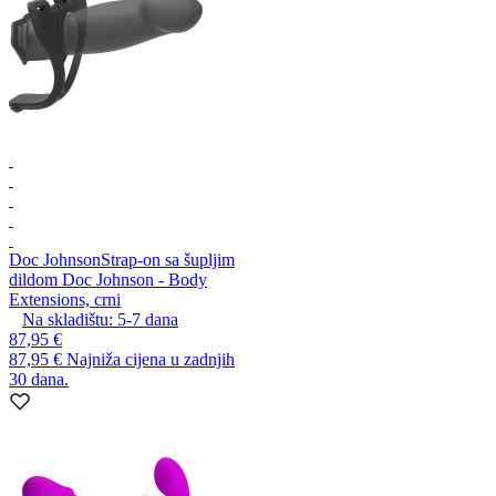
Doc Johnson
Strap-on sa šupljim
dildom Doc Johnson - Body
Extensions, crni
Na skladištu:
5-7
dana
87,95 €
87,95 €
Najniža cijena u zadnjih
30 dana.