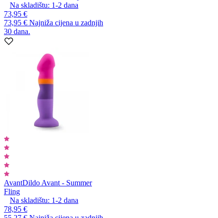
Na skladištu:
1-2
dana
73,95 €
73,95 €
Najniža cijena u zadnjih
30 dana.
Avant
Dildo Avant - Summer
Fling
Na skladištu:
1-2
dana
78,95 €
55,27 €
Najniža cijena u zadnjih