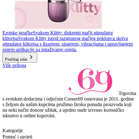
Erotske igračke
Svakom Klitty: diskretni mačji stimulator
klitorisa
Svakom Klitty ispod razigranog mačjeg poklopca skriva
stimulator klitorisa s lizanjem, sisanjem, vibracijama i upravljanjem
putem aplikacije za istraživanje osjeta.
Pročitaj više
Više priloga
Trgovina
s erotskim dodacima i odjećom Corner69 osnovana je 2011. godine
s željom da našim kupcima pružimo široku ponudu proizvoda koji
na neki način donose užitak, a ujedno nude izvrsno korisničko
iskustvo u online kupovini.
Kategorije
Pomoć i savjeti