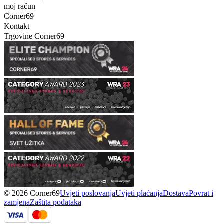
moj račun
Corner69
Kontakt
Trgovine Corner69
© 2026 Corner69
Uvjeti poslovanja
Uvjeti plaćanja
Dostava
Povrat i
zamjena
Zaštita podataka