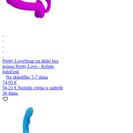
Pretty Love
Strap on dildo bez
pojasa Pretty Love - Kelpie,
ljubičasti
Na skladištu:
5-7
dana
74,95 €
56,21 €
Najniža cijena u zadnjih
30 dana.