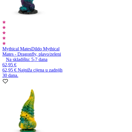
Mythical Mates
Dildo Mythical
Mates - Dragonfly, plavo/zeleni
Na skladištu:
5-7
dana
62,95 €
62,95 €
Najniža cijena u zadnjih
30 dana.