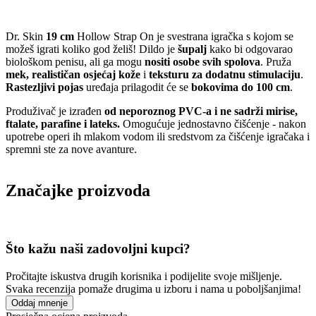
Dr. Skin
19 cm
Hollow Strap On je svestrana igračka s kojom se
možeš igrati koliko god želiš! Dildo je
šupalj
kako bi odgovarao
biološkom penisu, ali ga mogu
nositi osobe svih spolova
. Pruža
mek, realističan osjećaj kože
i
teksturu za dodatnu stimulaciju
.
Rastezljivi pojas
uređaja prilagodit će se
bokovima do 100 cm
.
Produživač je izrađen
od neporoznog PVC-a i ne sadrži mirise,
ftalate, parafine i lateks.
Omogućuje jednostavno čišćenje - nakon
upotrebe operi ih mlakom vodom ili sredstvom za čišćenje igračaka i
spremni ste za nove avanture.
Značajke proizvoda
Što kažu naši zadovoljni kupci?
Pročitajte iskustva drugih korisnika i podijelite svoje mišljenje.
Svaka recenzija pomaže drugima u izboru i nama u poboljšanjima!
Oddaj mnenje