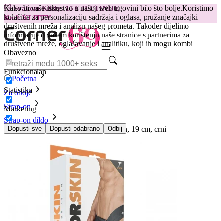
Kako bi vaše iskustvo u našoj web trgovini bilo što bolje.
Koristimo
😽
Svakom Klitty: 15 € JEFTINIJE
kolačiće za personalizaciju sadržaja i oglasa, pružanje značajki
Kod: KLITTY →
društvenih mreža i analizu našeg prometa. Također dijelimo
informacije o vašem korištenju naše stranice s partnerima za
društvene mreže, oglašavanje i analitiku, koji ih mogu kombi
Obavezno
Funkcionalan
Početna
Statistika
Za oboje
Strap-on
Marketing
Strap-on dildo
Produživač za penis s pojasom Dr. Skin, 19 cm, crni
Dopusti sve
Dopusti odabrano
Odbij