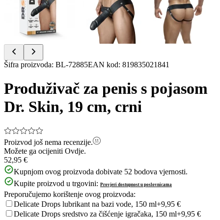
Item
Šifra proizvoda
:
BL-72885
EAN kod
:
819835021841
1
of
Produživač za penis s pojasom
4
Dr. Skin, 19 cm, crni
Proizvod još nema recenzije.
Možete ga ocijeniti
Ovdje.
52,95 €
Kupnjom ovog proizvoda dobivate
52
bodova vjernosti.
Kupite proizvod u trgovini:
Provjeri dostupnost u poslovnicama
Preporučujemo korištenje ovog proizvoda:
Delicate Drops lubrikant na bazi vode, 150 ml
+9,95 €
Delicate Drops sredstvo za čišćenje igračaka, 150 ml
+9,95 €