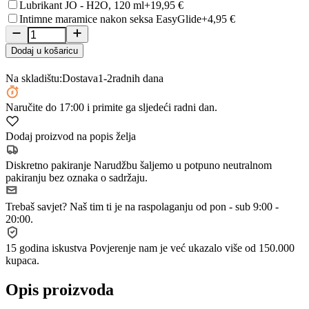
Lubrikant JO - H2O, 120 ml
+19,95 €
Intimne maramice nakon seksa EasyGlide
+4,95 €
Dodaj u košaricu
Na skladištu:
Dostava
1-2
radnih dana
Naručite
do 17:00
i primite ga sljedeći radni dan.
Dodaj proizvod na popis želja
Diskretno pakiranje
Narudžbu šaljemo u potpuno neutralnom
pakiranju bez oznaka o sadržaju.
Trebaš savjet?
Naš tim ti je na raspolaganju od pon - sub 9:00 -
20:00.
15 godina iskustva
Povjerenje nam je već ukazalo više od 150.000
kupaca.
Opis proizvoda