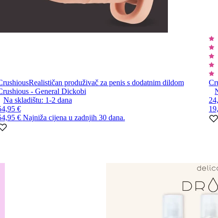
Crushious
Realističan produživač za penis s dodatnim dildom
Cr
Crushious - General Dickobi
N
Na skladištu:
1-2
dana
24
54,95 €
19
54,95 €
Najniža cijena u zadnjih 30 dana.