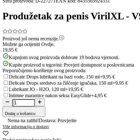
Šifra proizvoda
:
D-227271
EAN kod
:
8435565924331
Produžetak za penis VirilXL - V
Proizvod još nema recenzije.
Možete ga ocijeniti
Ovdje.
19,95 €
Kupnjom ovog proizvoda dobivate
19
bodova vjernosti.
Kupite proizvod u trgovini:
Provjeri dostupnost u poslovnicama
Preporučujemo korištenje ovog proizvoda:
Delicate Drops lubrikant na bazi vode, 150 ml
+9,95 €
Delicate Drops sredstvo za čišćenje igračaka, 150 ml
+9,95 €
Lubrikant JO - H2O, 120 ml
+19,95 €
Intimne maramice nakon seksa EasyGlide
+4,95 €
Dodaj u košaricu
Nema na zalihi!
Dostava: Provjerite
Više informacija o dostavi