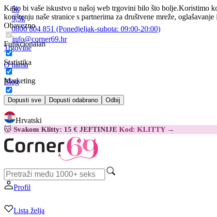
Kako bi vaše iskustvo u našoj web trgovini bilo što bolje.
Koristimo ko
5k
korištenju naše stranice s partnerima za društvene mreže, oglašavanje 
3,5k
Obavezno
0800 804 851
(Ponedjeljak-subota:
09:00-20:00)
info@corner69.hr
Funkcionalan
Trgovine
Statistika
O nama
Marketing
Blog
Kontakt
Dopusti sve
Dopusti odabrano
Odbij
Hrvatski
😽
Svakom Klitty: 15 € JEFTINIJE
Kod: KLITTY →
Profil
Lista želja