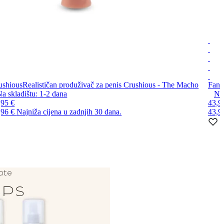
ushious
Realističan produživač za penis Crushious - The Macho
Fant
a skladištu:
1-2
dana
Na 
,95 €
43,9
,96 €
Najniža cijena u zadnjih 30 dana.
43,9