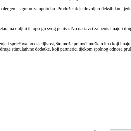
poalergen i siguran za upotrebu. Produžetak je dovoljno fleksibilan i je
ara na duljini ili opsegu svog penisa. No nastavci za penis imaju i druge
enje i sprječava preosjetljivost, što može pomoći muškarcima koji imaju
i druge stimulativne dodatke, koji partnerici tijekom spolnog odnosa pru