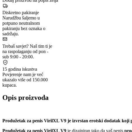
Dodaj proizvod na popis želja
Diskretno pakiranje
Narudžbu šaljemo u
potpuno neutralnom
pakiranju bez oznaka o
sadržaju.
Trebaš savjet?
Naš tim ti je
na raspolaganju od pon -
sub 9:00 - 20:00.
15 godina iskustva
Povjerenje nam je već
ukazalo više od 150.000
kupaca.
Opis proizvoda
Produžetak za penis VirilXL V9 je izvrstan erotski dodatak koji 
Produžetak za penis VirilXL V9
je dizajniran tako da vaš penis
pro