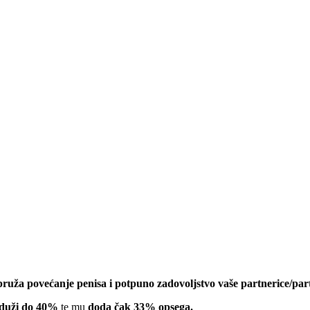
pruža povećanje penisa i potpuno zadovoljstvo vaše partnerice/par
duži do 40%
te mu
doda čak 33% opsega.