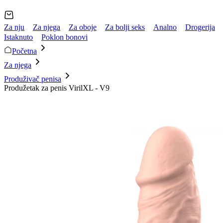
Za nju
Za njega
Za oboje
Za bolji seks
Analno
Drogerija
Istaknuto
Poklon bonovi
Početna
Za njega
Produživač penisa
Produžetak za penis VirilXL - V9