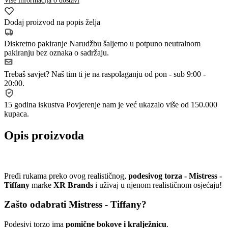
Više informacija o dostavi
Dodaj proizvod na popis želja
Diskretno pakiranje
Narudžbu šaljemo u potpuno neutralnom
pakiranju bez oznaka o sadržaju.
Trebaš savjet?
Naš tim ti je na raspolaganju od pon - sub 9:00 -
20:00.
15 godina iskustva
Povjerenje nam je već ukazalo više od 150.000
kupaca.
Opis proizvoda
Pređi rukama preko ovog realističnog,
podesivog torza - Mistress -
Tiffany
marke
XR Brands
i uživaj u njenom realističnom osjećaju!
Zašto odabrati Mistress - Tiffany?
Podesivi torzo ima
pomične bokove i kralježnicu
.