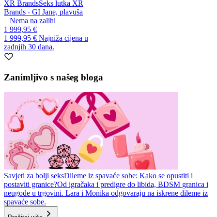
XR Brands
Seks lutka XR
Brands - GI Jane, plavuša
Nema na zalihi
1 999,95 €
1 999,95 €
Najniža cijena u
zadnjih 30 dana.
Zanimljivo s našeg bloga
Savjeti za bolji seks
Dileme iz spavaće sobe: Kako se opustiti i
postaviti granice?
Od igračaka i predigre do libida, BDSM granica i
neugode u trgovini. Lara i Monika odgovaraju na iskrene dileme iz
spavaće sobe.