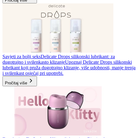
Pročitaj više
Savjeti za bolji seks
Delicate Drops silikonski lubrikant: za
dugotrajno i svilenkasto klizanje
Upoznaj Delicate Drops silikonski
lubrikant koji pruža dugotrajno klizanje, više udobnosti, manje trenja
i svilenkast osjećaj pri upotrebi.
Pročitaj više