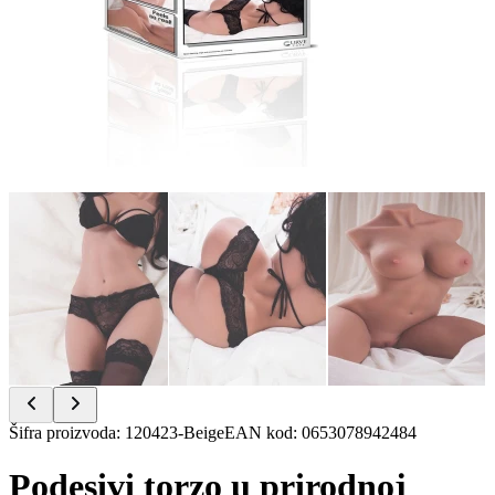
Item
Šifra proizvoda
:
120423-Beige
EAN kod
:
0653078942484
1
of
Podesivi torzo u prirodnoj
6