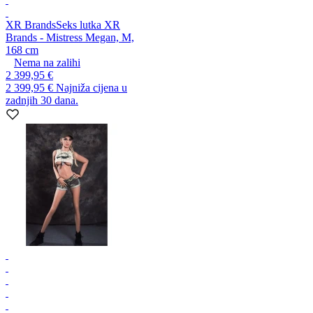
XR Brands
Seks lutka XR
Brands - Mistress Megan, M,
168 cm
Nema na zalihi
2 399,95 €
2 399,95 €
Najniža cijena u
zadnjih 30 dana.