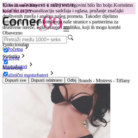
Kako bi vaše iskustvo u našoj web trgovini bilo što bolje.
Koristimo
😽
Svakom Klitty: 15 € JEFTINIJE
kolačiće za personalizaciju sadržaja i oglasa, pružanje značajki
Kod: KLITTY →
društvenih mreža i analizu našeg prometa. Također dijelimo
informacije o vašem korištenju naše stranice s partnerima za
društvene mreže, oglašavanje i analitiku, koji ih mogu kombi
Obavezno
Funkcionalan
Početna
Statistika
Za njega
Masturbatori
Marketing
Realistični masturbatori
Podesivi torzo u prirodnoj veličini XR Brands - Mistress - Tiffany
Dopusti sve
Dopusti odabrano
Odbij