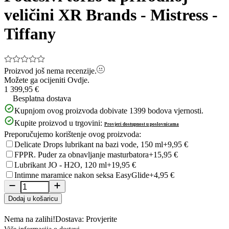
veličini XR Brands - Mistress -
Tiffany
Proizvod još nema recenzije.
Možete ga ocijeniti
Ovdje.
1 399,95 €
Besplatna dostava
Kupnjom ovog proizvoda dobivate
1399
bodova vjernosti.
Kupite proizvod u trgovini:
Provjeri dostupnost u poslovnicama
Preporučujemo korištenje ovog proizvoda:
Delicate Drops lubrikant na bazi vode, 150 ml
+9,95 €
FPPR. Puder za obnavljanje masturbatora
+15,95 €
Lubrikant JO - H2O, 120 ml
+19,95 €
Intimne maramice nakon seksa EasyGlide
+4,95 €
Dodaj u košaricu
Nema na zalihi!
Dostava: Provjerite