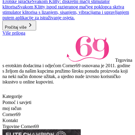
Erotske igračke
Svakom Klitty: diskretni mačji stimulator
klitorisa
Svakom Klitty ispod razigranog mačjeg poklopca skriva
stimulator klitorisa s lizanjem, sisanjem, vibracijama i upravljanjem
putem aplikacije za istraživanje osjeta.
Pročitaj više
Više priloga
Trgovina
s erotskim dodacima i odjećom Corner69 osnovana je 2011. godine
s željom da našim kupcima pružimo široku ponudu proizvoda koji
na neki način donose užitak, a ujedno nude izvrsno korisničko
iskustvo u online kupovini.
Kategorije
Pomoć i savjeti
moj račun
Corner69
Kontakt
Trgovine Corner69