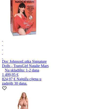
Doc Johnson
Lutka Signature
Dolls - TransGirl Natalie Mars
Na skladištu:
1-2
dana
1 499,95 €
824,97 €
Najniža cijena u
zadnjih 30 dana.