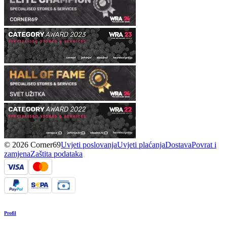
© 2026 Corner69
Uvjeti poslovanja
Uvjeti plaćanja
Dostava
Povrat i
zamjena
Zaštita podataka
Profil