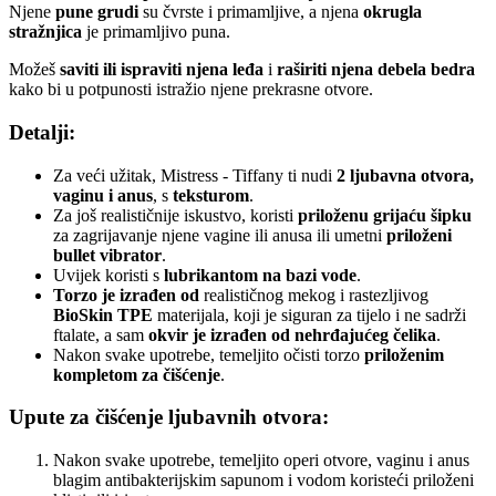
Njene
pune grudi
su čvrste i primamljive, a njena
okrugla
stražnjica
je primamljivo puna.
Možeš
saviti ili ispraviti njena leđa
i
raširiti njena debela bedra
kako bi u potpunosti istražio njene prekrasne otvore.
Detalji:
Za veći užitak, Mistress - Tiffany ti nudi
2 ljubavna otvora,
vaginu i anus
, s
teksturom
.
Za još realističnije iskustvo, koristi
priloženu grijaću šipku
za zagrijavanje njene vagine ili anusa ili umetni
priloženi
bullet vibrator
.
Uvijek koristi s
lubrikantom na bazi vode
.
Torzo je izrađen od
realističnog mekog i rastezljivog
BioSkin TPE
materijala, koji je siguran za tijelo i ne sadrži
ftalate, a sam
okvir je izrađen od nehrđajućeg čelika
.
Nakon svake upotrebe, temeljito očisti torzo
priloženim
kompletom za čišćenje
.
Upute za čišćenje ljubavnih otvora:
Nakon svake upotrebe, temeljito operi otvore, vaginu i anus
blagim antibakterijskim sapunom i vodom koristeći priloženi