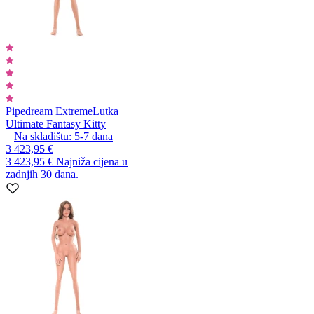
Pipedream Extreme
Lutka
Ultimate Fantasy Kitty
Na skladištu:
5-7
dana
3 423,95 €
3 423,95 €
Najniža cijena u
zadnjih 30 dana.