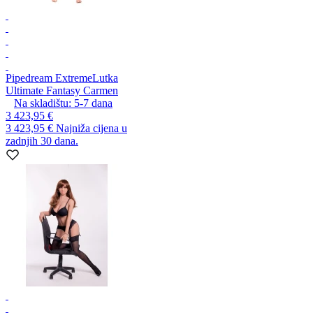
Pipedream Extreme
Lutka
Ultimate Fantasy Carmen
Na skladištu:
5-7
dana
3 423,95 €
3 423,95 €
Najniža cijena u
zadnjih 30 dana.