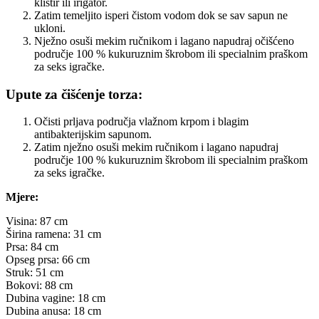
klistir ili irigator.
Zatim temeljito isperi čistom vodom dok se sav sapun ne
ukloni.
Nježno osuši mekim ručnikom i lagano napudraj očišćeno
područje 100 % kukuruznim škrobom ili specialnim praškom
za seks igračke.
Upute za čišćenje torza:
Očisti prljava područja vlažnom krpom i blagim
antibakterijskim sapunom.
Zatim nježno osuši mekim ručnikom i lagano napudraj
područje 100 % kukuruznim škrobom ili specialnim praškom
za seks igračke.
Mjere:
Visina: 87 cm
Širina ramena: 31 cm
Prsa: 84 cm
Opseg prsa: 66 cm
Struk: 51 cm
Bokovi: 88 cm
Dubina vagine: 18 cm
Dubina anusa: 18 cm