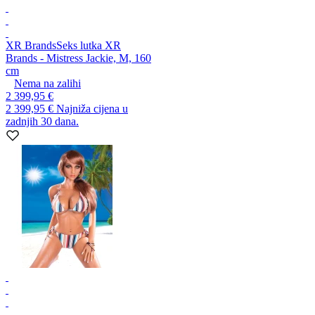
XR Brands
Seks lutka XR
Brands - Mistress Jackie, M, 160
cm
Nema na zalihi
2 399,95 €
2 399,95 €
Najniža cijena u
zadnjih 30 dana.