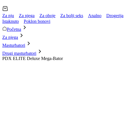
Za nju
Za njega
Za oboje
Za bolji seks
Analno
Drogerija
Istaknuto
Poklon bonovi
Početna
Za njega
Masturbatori
Drugi masturbatori
PDX ELITE Deluxe Mega-Bator