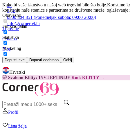
Kako bi vaše iskustvo u našoj web trgovini bilo što bolje.
Koristimo ko
5k
korištenju naše stranice s partnerima za društvene mreže, oglašavanje 
3,5k
Obavezno
0800 804 851
(Ponedjeljak-subota:
09:00-20:00)
info@corner69.hr
Funkcionalan
Trgovine
Statistika
O nama
Marketing
Blog
Kontakt
Dopusti sve
Dopusti odabrano
Odbij
Hrvatski
😽
Svakom Klitty: 15 € JEFTINIJE
Kod: KLITTY →
Profil
Lista želja