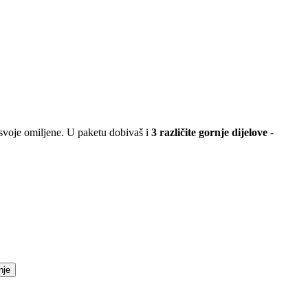
svoje omiljene. U paketu dobivaš i
3 različite gornje dijelove
-
nje