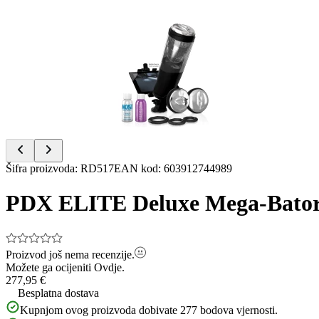
Item
1
of
9
Item
Šifra proizvoda
:
RD517
EAN kod
:
603912744989
1
of
PDX ELITE Deluxe Mega-Bato
9
Proizvod još nema recenzije.
Možete ga ocijeniti
Ovdje.
277,95 €
Besplatna dostava
Kupnjom ovog proizvoda dobivate
277
bodova vjernosti.