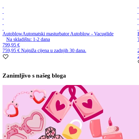
Autoblow
Automatski masturbator Autoblow - Vacuglide
Na skladištu:
1-2
dana
799,95 €
759,95 €
Najniža cijena u zadnjih 30 dana.
Item
1
Zanimljivo s našeg bloga
of
10