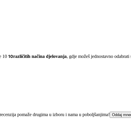
je 10
10
različitih načina djelovanja
, gdje možeš jednostavno odabrati 
ka recenzija pomaže drugima u izboru i nama u poboljšanjima!
Oddaj mne