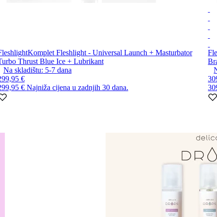
Fleshlight
Komplet Fleshlight - Universal Launch + Masturbator
Fle
Turbo Thrust Blue Ice + Lubrikant
Br
Na skladištu:
5-7
dana
N
299,95 €
30
299,95 €
Najniža cijena u zadnjih 30 dana.
30