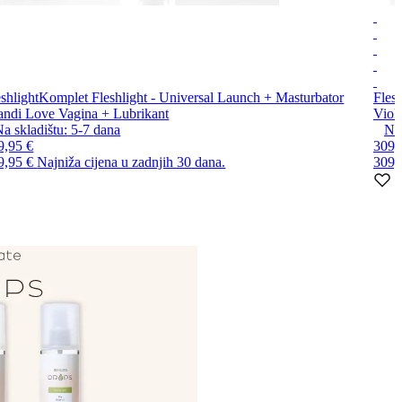
shlight
Komplet Fleshlight - Universal Launch + Masturbator
Flesh
andi Love Vagina + Lubrikant
Viol
a skladištu:
5-7
dana
Na 
9,95 €
309,
9,95 €
Najniža cijena u zadnjih 30 dana.
309,