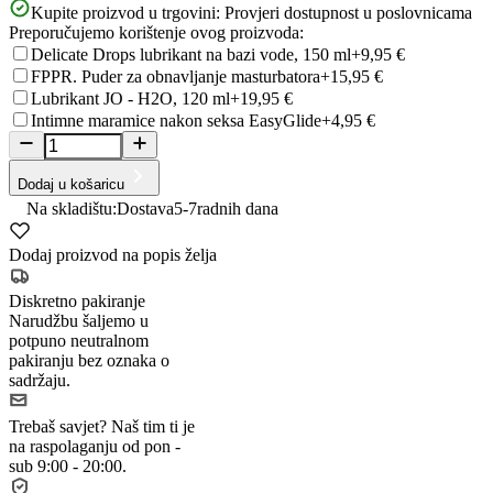
Kupite proizvod u trgovini:
Provjeri dostupnost u poslovnicama
Preporučujemo korištenje ovog proizvoda:
Delicate Drops lubrikant na bazi vode, 150 ml
+9,95 €
FPPR. Puder za obnavljanje masturbatora
+15,95 €
Lubrikant JO - H2O, 120 ml
+19,95 €
Intimne maramice nakon seksa EasyGlide
+4,95 €
Dodaj u košaricu
Na skladištu:
Dostava
5-7
radnih dana
Dodaj proizvod na popis želja
Diskretno pakiranje
Narudžbu šaljemo u
potpuno neutralnom
pakiranju bez oznaka o
sadržaju.
Trebaš savjet?
Naš tim ti je
na raspolaganju od pon -
sub 9:00 - 20:00.