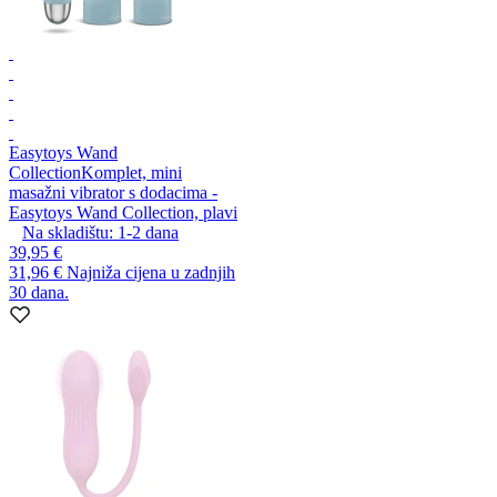
Easytoys Wand
Collection
Komplet, mini
masažni vibrator s dodacima -
Easytoys Wand Collection, plavi
Na skladištu:
1-2
dana
39,95 €
31,96 €
Najniža cijena u zadnjih
30 dana.