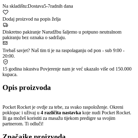
Na skladištu:
Dostava
5-7
radnih dana
Dodaj proizvod na popis želja
Diskretno pakiranje
Narudžbu šaljemo u potpuno neutralnom
pakiranju bez oznaka o sadržaju.
Trebaš savjet?
Naš tim ti je na raspolaganju od pon - sub 9:00 -
20:00.
15 godina iskustva
Povjerenje nam je već ukazalo više od 150.000
kupaca.
Opis proizvoda
Pocket Rocket je ovdje za tebe, za svako raspoloženje. Okreni
poklopac i uživaj u
4 različita nastavka
koje nudi Pocket Rocket.
Ili ga možeš koristiti za masažu tijekom predigre sa svojim
partnerom. Ti odluči!
Značajke proizvoda