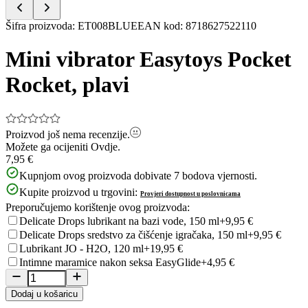
Item
Šifra proizvoda
:
ET008BLUE
EAN kod
:
8718627522110
1
of
Mini vibrator Easytoys Pocket
5
Rocket, plavi
Proizvod još nema recenzije.
Možete ga ocijeniti
Ovdje.
7,95 €
Kupnjom ovog proizvoda dobivate
7
bodova vjernosti.
Kupite proizvod u trgovini:
Provjeri dostupnost u poslovnicama
Preporučujemo korištenje ovog proizvoda:
Delicate Drops lubrikant na bazi vode, 150 ml
+9,95 €
Delicate Drops sredstvo za čišćenje igračaka, 150 ml
+9,95 €
Lubrikant JO - H2O, 120 ml
+19,95 €
Intimne maramice nakon seksa EasyGlide
+4,95 €
Dodaj u košaricu