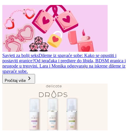
Savjeti za bolji seks
Dileme iz spavaće sobe: Kako se opustiti i
postaviti granice?
Od igračaka i predigre do libida, BDSM granica i
neugode u trgovini. Lara i Monika odgovaraju na iskrene dileme iz
spavaće sobe.
Pročitaj više