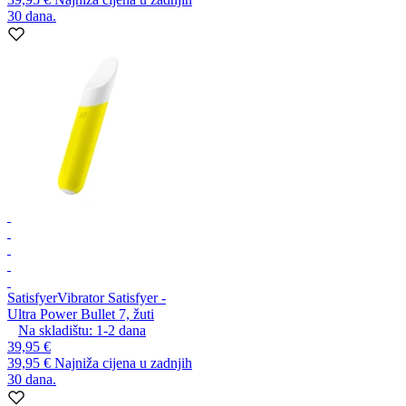
30 dana.
Satisfyer
Vibrator Satisfyer -
Ultra Power Bullet 7, žuti
Na skladištu:
1-2
dana
39,95 €
39,95 €
Najniža cijena u zadnjih
30 dana.