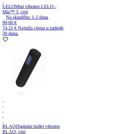
LELO
Mini vibrator LELO -
Mia™ 3, crni
Na skladištu:
1-2
dana
99,00 €
74,21 €
Najniža cijena u zadnjih
30 dana.
BLAQ
Digitalni bullet vibrator
BLAQ, crni