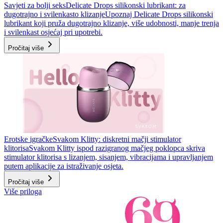
Savjeti za bolji seks
Delicate Drops silikonski lubrikant: za
dugotrajno i svilenkasto klizanje
Upoznaj Delicate Drops silikonski
lubrikant koji pruža dugotrajno klizanje, više udobnosti, manje trenja
i svilenkast osjećaj pri upotrebi.
Pročitaj više
Erotske igračke
Svakom Klitty: diskretni mačji stimulator
klitorisa
Svakom Klitty ispod razigranog mačjeg poklopca skriva
stimulator klitorisa s lizanjem, sisanjem, vibracijama i upravljanjem
putem aplikacije za istraživanje osjeta.
Pročitaj više
Više priloga