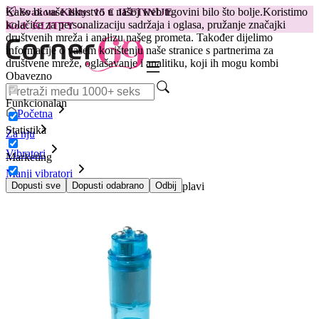
Kako bi vaše iskustvo u našoj web trgovini bilo što bolje.
Koristimo
😽
Svakom Klitty: 15 € JEFTINIJE
kolačiće za personalizaciju sadržaja i oglasa, pružanje značajki
Kod: KLITTY →
društvenih mreža i analizu našeg prometa. Također dijelimo
informacije o vašem korištenju naše stranice s partnerima za
društvene mreže, oglašavanje i analitiku, koji ih mogu kombi
Obavezno
Funkcionalan
Početna
Statistika
Za nju
Vibratori
Marketing
Manji vibratori
Mini vibrator Easytoys Pocket Rocket, plavi
Dopusti sve
Dopusti odabrano
Odbij