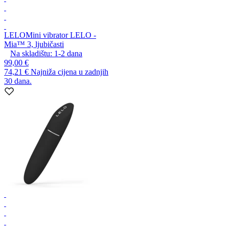
LELO
Mini vibrator LELO -
Mia™ 3, ljubičasti
Na skladištu:
1-2
dana
99,00 €
74,21 €
Najniža cijena u zadnjih
30 dana.