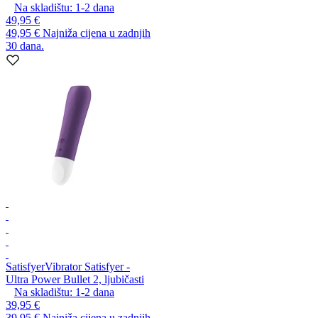
Na skladištu:
1-2
dana
49,95 €
49,95 €
Najniža cijena u zadnjih
30 dana.
Satisfyer
Vibrator Satisfyer -
Ultra Power Bullet 2, ljubičasti
Na skladištu:
1-2
dana
39,95 €
39,95 €
Najniža cijena u zadnjih