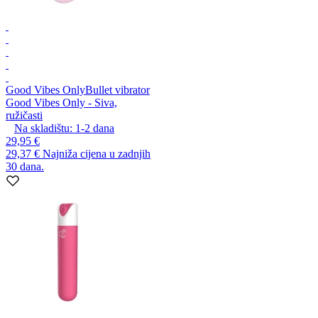
Good Vibes Only
Bullet vibrator
Good Vibes Only - Siva,
ružičasti
Na skladištu:
1-2
dana
29,95 €
29,37 €
Najniža cijena u zadnjih
30 dana.