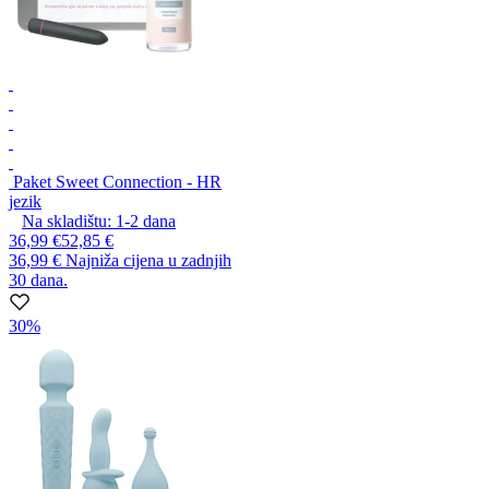
Paket Sweet Connection - HR
jezik
Na skladištu:
1-2
dana
36,99 €
52,85 €
36,99 €
Najniža cijena u zadnjih
30 dana.
30%