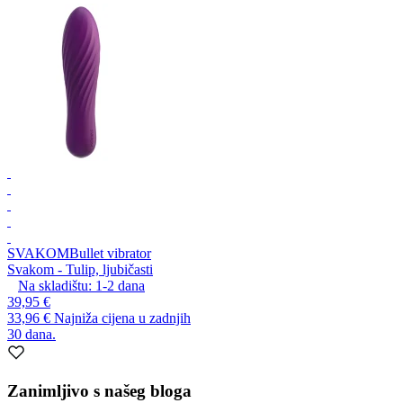
SVAKOM
Bullet vibrator
Svakom - Tulip, ljubičasti
Na skladištu:
1-2
dana
39,95 €
33,96 €
Najniža cijena u zadnjih
30 dana.
Zanimljivo s našeg bloga