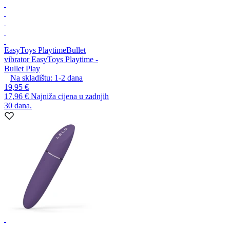
EasyToys Playtime
Bullet
vibrator EasyToys Playtime -
Bullet Play
Na skladištu:
1-2
dana
19,95 €
17,96 €
Najniža cijena u zadnjih
30 dana.