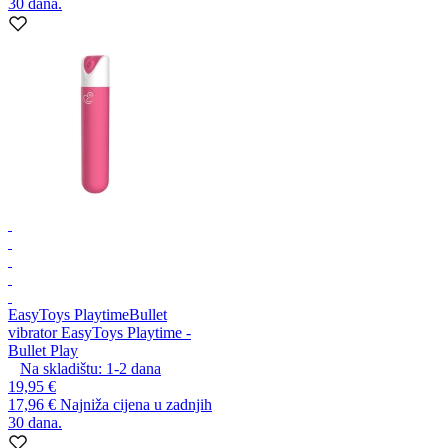
30 dana.
EasyToys Playtime
Bullet
vibrator EasyToys Playtime -
Bullet Play
Na skladištu:
1-2
dana
19,95 €
17,96 €
Najniža cijena u zadnjih
30 dana.