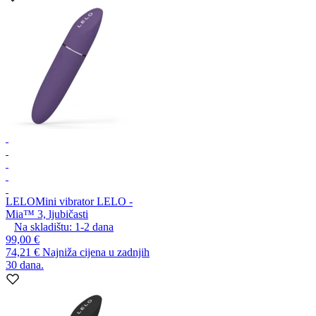
LELO
Mini vibrator LELO -
Mia™ 3, ljubičasti
Na skladištu:
1-2
dana
99,00 €
74,21 €
Najniža cijena u zadnjih
30 dana.