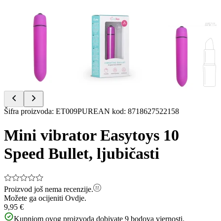
Item
Šifra proizvoda
:
ET009PUR
EAN kod
:
8718627522158
1
of
Mini vibrator Easytoys 10
3
Speed Bullet, ljubičasti
Proizvod još nema recenzije.
Možete ga ocijeniti
Ovdje.
9,95 €
Kupnjom ovog proizvoda dobivate
9
bodova vjernosti.