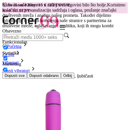
Kako bi vaše iskustvo u našoj web trgovini bilo što bolje.
Koristimo
😽
Svakom Klitty: 15 € JEFTINIJE
kolačiće za personalizaciju sadržaja i oglasa, pružanje značajki
Kod: KLITTY →
društvenih mreža i analizu našeg prometa. Također dijelimo
informacije o vašem korištenju naše stranice s partnerima za
društvene mreže, oglašavanje i analitiku, koji ih mogu kombi
Obavezno
Funkcionalan
Početna
Statistika
Za nju
Vibratori
Marketing
Manji vibratori
Mini vibrator Easytoys 10 Speed Bullet, ljubičasti
Dopusti sve
Dopusti odabrano
Odbij