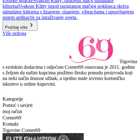
Erotske igračke
Svakom Klitty: diskretni mačji stimulator
klitorisa
Svakom Klitty ispod razigranog mačjeg poklopca skriva
stimulator klitorisa s lizanjem, sisanjem, vibracijama i upravljanjem
putem aplikacije za istraživanje osjeta.
Pročitaj više
Više priloga
Trgovina
s erotskim dodacima i odjećom Corner69 osnovana je 2011. godine
s željom da našim kupcima pružimo široku ponudu proizvoda koji
na neki način donose užitak, a ujedno nude izvrsno korisničko
iskustvo u online kupovini.
Kategorije
Pomoć i savjeti
moj račun
Corner69
Kontakt
Trgovine Corner69