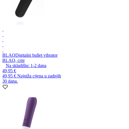
BLAQ
Digitalni bullet vibrator
BLAQ, crni
Na skladištu:
1-2
dana
49,95 €
49,95 €
Najniža cijena u zadnjih
30 dana.