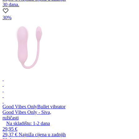
30 dana.
30%
Good Vibes Only
Bullet vibrator
Good Vibes Only - Siva,
ružičasti
Na skladištu:
1-2
dana
29,95 €
29,37 €
Najniža cijena u zadnjih