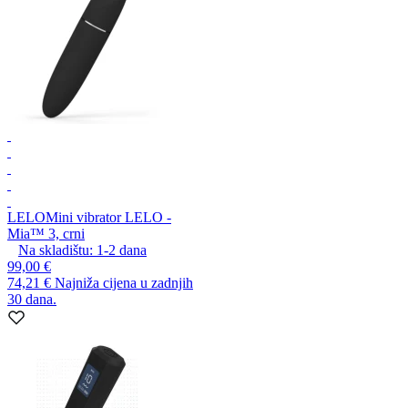
LELO
Mini vibrator LELO -
Mia™ 3, crni
Na skladištu:
1-2
dana
99,00 €
74,21 €
Najniža cijena u zadnjih
30 dana.