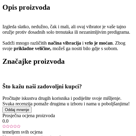
Opis proizvoda
Izgleda slatko, nedužno, čak i mali, ali ovaj vibrator je vaše tajno
oružje protiv dosadnih solo trenutaka ili nezanimljivim predigrama.
Sadrži mnogo različitih
načina vibracija
i
vrlo je moćan
. Zbog
svoje
prikladne veličine,
možeš ga nositi bilo gdje s sobom.
Značajke proizvoda
Što kažu naši zadovoljni kupci?
Pročitajte iskustva drugih korisnika i podijelite svoje mišljenje.
Svaka recenzija pomaže drugima u izboru i nama u poboljšanjima!
Oddaj mnenje
Prosječna ocjena proizvoda
0.0
temeljem svih ocjena