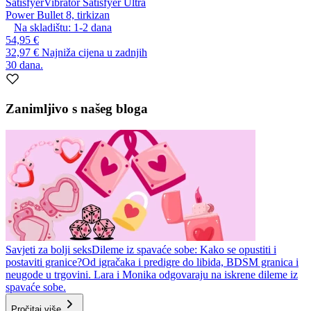
Satisfyer
Vibrator Satisfyer Ultra
Power Bullet 8, tirkizan
Na skladištu:
1-2
dana
54,95 €
32,97 €
Najniža cijena u zadnjih
30 dana.
Zanimljivo s našeg bloga
Savjeti za bolji seks
Dileme iz spavaće sobe: Kako se opustiti i
postaviti granice?
Od igračaka i predigre do libida, BDSM granica i
neugode u trgovini. Lara i Monika odgovaraju na iskrene dileme iz
spavaće sobe.
Pročitaj više