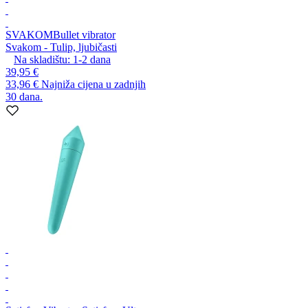
SVAKOM
Bullet vibrator
Svakom - Tulip, ljubičasti
Na skladištu:
1-2
dana
39,95 €
33,96 €
Najniža cijena u zadnjih
30 dana.