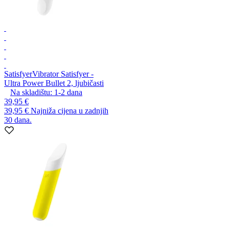
Satisfyer
Vibrator Satisfyer -
Ultra Power Bullet 2, ljubičasti
Na skladištu:
1-2
dana
39,95 €
39,95 €
Najniža cijena u zadnjih
30 dana.