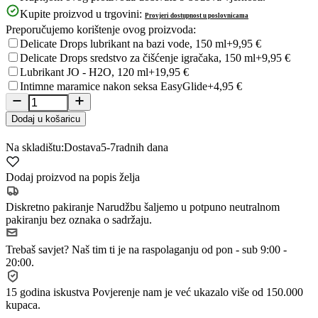
Kupite proizvod u trgovini:
Provjeri dostupnost u poslovnicama
Preporučujemo korištenje ovog proizvoda:
Delicate Drops lubrikant na bazi vode, 150 ml
+9,95 €
Delicate Drops sredstvo za čišćenje igračaka, 150 ml
+9,95 €
Lubrikant JO - H2O, 120 ml
+19,95 €
Intimne maramice nakon seksa EasyGlide
+4,95 €
Dodaj u košaricu
Na skladištu:
Dostava
5-7
radnih dana
Dodaj proizvod na popis želja
Diskretno pakiranje
Narudžbu šaljemo u potpuno neutralnom
pakiranju bez oznaka o sadržaju.
Trebaš savjet?
Naš tim ti je na raspolaganju od pon - sub 9:00 -
20:00.
15 godina iskustva
Povjerenje nam je već ukazalo više od 150.000
kupaca.