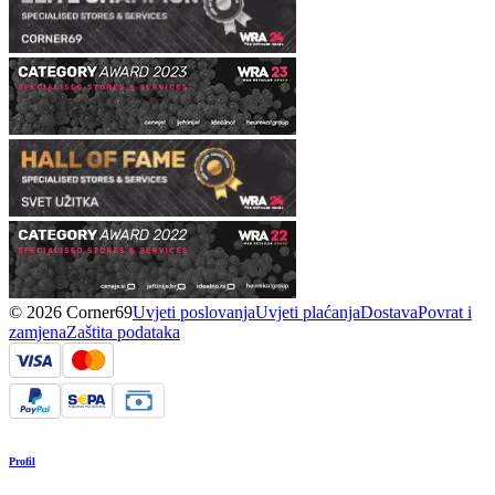
© 2026 Corner69
Uvjeti poslovanja
Uvjeti plaćanja
Dostava
Povrat i
zamjena
Zaštita podataka
Profil