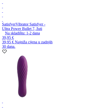
Satisfyer
Vibrator Satisfyer -
Ultra Power Bullet 7, žuti
Na skladištu:
1-2
dana
39,95 €
39,95 €
Najniža cijena u zadnjih
30 dana.