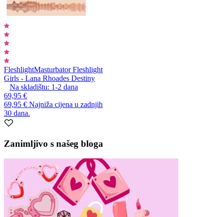
Fleshlight
Masturbator Fleshlight
Girls - Lana Rhoades Destiny
Na skladištu:
1-2
dana
69,95 €
69,95 €
Najniža cijena u zadnjih
30 dana.
Zanimljivo s našeg bloga