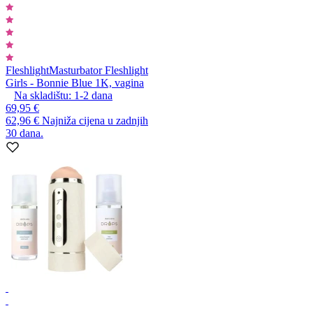
Fleshlight
Masturbator Fleshlight
Girls - Bonnie Blue 1K, vagina
Na skladištu:
1-2
dana
69,95 €
62,96 €
Najniža cijena u zadnjih
30 dana.