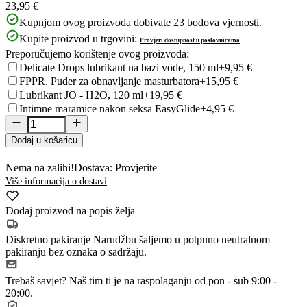
23,95 €
Kupnjom ovog proizvoda dobivate
23
bodova vjernosti.
Kupite proizvod u trgovini:
Provjeri dostupnost u poslovnicama
Preporučujemo korištenje ovog proizvoda:
Delicate Drops lubrikant na bazi vode, 150 ml
+9,95 €
FPPR. Puder za obnavljanje masturbatora
+15,95 €
Lubrikant JO - H2O, 120 ml
+19,95 €
Intimne maramice nakon seksa EasyGlide
+4,95 €
Dodaj u košaricu
Nema na zalihi!
Dostava: Provjerite
Više informacija o dostavi
Dodaj proizvod na popis želja
Diskretno pakiranje
Narudžbu šaljemo u potpuno neutralnom
pakiranju bez oznaka o sadržaju.
Trebaš savjet?
Naš tim ti je na raspolaganju od pon - sub 9:00 -
20:00.