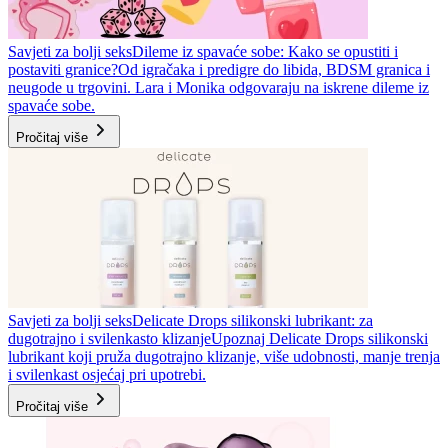
Savjeti za bolji seks
Dileme iz spavaće sobe: Kako se opustiti i
postaviti granice?
Od igračaka i predigre do libida, BDSM granica i
neugode u trgovini. Lara i Monika odgovaraju na iskrene dileme iz
spavaće sobe.
Pročitaj više
Savjeti za bolji seks
Delicate Drops silikonski lubrikant: za
dugotrajno i svilenkasto klizanje
Upoznaj Delicate Drops silikonski
lubrikant koji pruža dugotrajno klizanje, više udobnosti, manje trenja
i svilenkast osjećaj pri upotrebi.
Pročitaj više