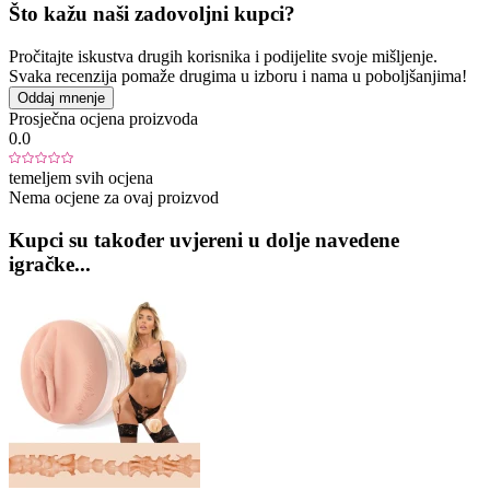
Što kažu naši zadovoljni kupci?
Pročitajte iskustva drugih korisnika i podijelite svoje mišljenje.
Svaka recenzija pomaže drugima u izboru i nama u poboljšanjima!
Oddaj mnenje
Prosječna ocjena proizvoda
0.0
temeljem svih ocjena
Nema ocjene za ovaj proizvod
Kupci su također uvjereni u dolje navedene
igračke...