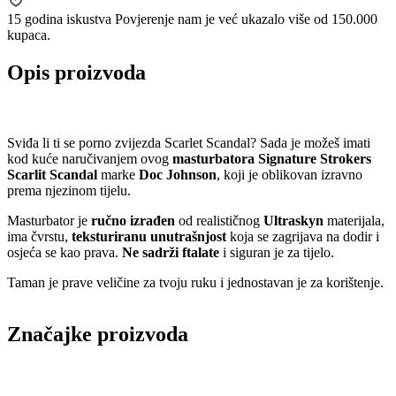
15 godina iskustva
Povjerenje nam je već ukazalo više od 150.000
kupaca.
Opis proizvoda
Sviđa li ti se porno zvijezda Scarlet Scandal? Sada je možeš imati
kod kuće naručivanjem ovog
masturbatora Signature Strokers
Scarlit Scandal
marke
Doc Johnson
, koji je oblikovan izravno
prema njezinom tijelu.
Masturbator je
ručno izrađen
od realističnog
Ultraskyn
materijala,
ima čvrstu,
teksturiranu unutrašnjost
koja se zagrijava na dodir i
osjeća se kao prava.
Ne sadrži ftalate
i siguran je za tijelo.
Taman je prave veličine za tvoju ruku i jednostavan je za korištenje.
Značajke proizvoda