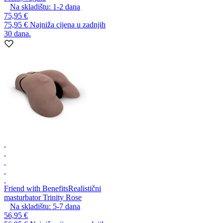
Na skladištu:
1-2
dana
75,95 €
75,95 €
Najniža cijena u zadnjih
30 dana.
Friend with Benefits
Realistični
masturbator Trinity Rose
Na skladištu:
5-7
dana
56,95 €