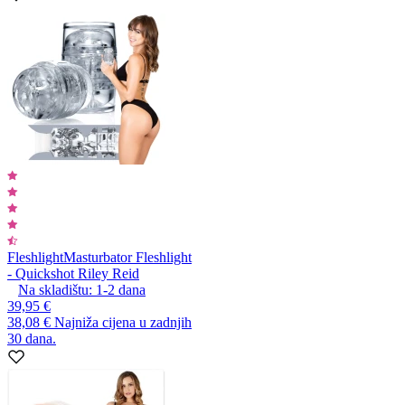
Fleshlight
Masturbator Fleshlight
- Quickshot Riley Reid
Na skladištu:
1-2
dana
39,95 €
38,08 €
Najniža cijena u zadnjih
30 dana.