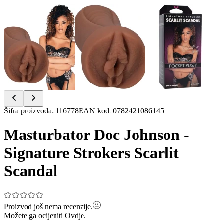
Item
Šifra proizvoda
:
116778
EAN kod
:
0782421086145
1
of
Masturbator Doc Johnson -
3
Signature Strokers Scarlit
Scandal
Proizvod još nema recenzije.
Možete ga ocijeniti
Ovdje.