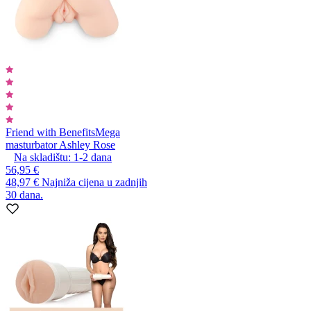
Friend with Benefits
Mega
masturbator Ashley Rose
Na skladištu:
1-2
dana
56,95 €
48,97 €
Najniža cijena u zadnjih
30 dana.