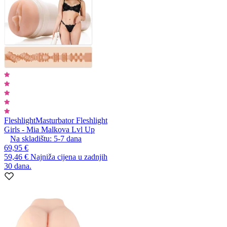
Fleshlight
Masturbator Fleshlight
Girls - Mia Malkova Lvl Up
Na skladištu:
5-7
dana
69,95 €
59,46 €
Najniža cijena u zadnjih
30 dana.