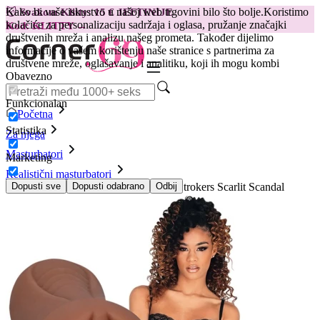
Kako bi vaše iskustvo u našoj web trgovini bilo što bolje.
Koristimo
😽
Svakom Klitty: 15 € JEFTINIJE
kolačiće za personalizaciju sadržaja i oglasa, pružanje značajki
Kod: KLITTY →
društvenih mreža i analizu našeg prometa. Također dijelimo
informacije o vašem korištenju naše stranice s partnerima za
društvene mreže, oglašavanje i analitiku, koji ih mogu kombi
Obavezno
Funkcionalan
Početna
Statistika
Za njega
Masturbatori
Marketing
Realistični masturbatori
Masturbator Doc Johnson - Signature Strokers Scarlit Scandal
Dopusti sve
Dopusti odabrano
Odbij