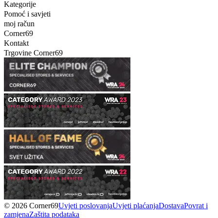
Kategorije
Pomoć i savjeti
moj račun
Corner69
Kontakt
Trgovine Corner69
© 2026 Corner69
Uvjeti poslovanja
Uvjeti plaćanja
Dostava
Povrat i
zamjena
Zaštita podataka