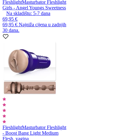
Fleshlight
Masturbator Fleshlight
Girls - Angel Youngs Sweetness
Na skladištu:
5-7
dana
69,95 €
69,95 €
Najniža cijena u zadnjih
30 dana.
Fleshlight
Masturbator Fleshlight
- Boost Bang Light Medium
Flesh, vagina