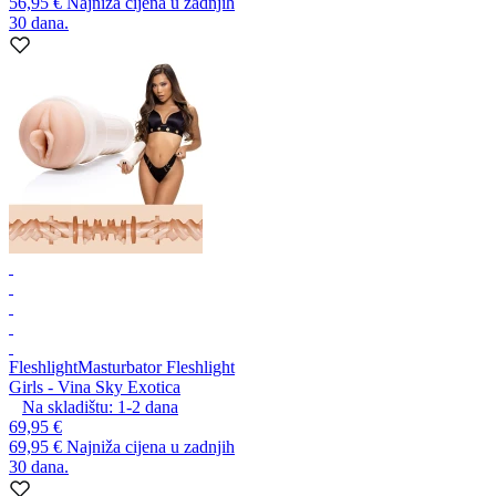
56,95 €
Najniža cijena u zadnjih
30 dana.
Fleshlight
Masturbator Fleshlight
Girls - Vina Sky Exotica
Na skladištu:
1-2
dana
69,95 €
69,95 €
Najniža cijena u zadnjih
30 dana.