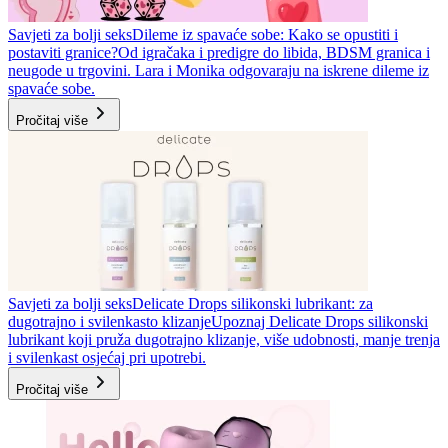
Savjeti za bolji seks
Dileme iz spavaće sobe: Kako se opustiti i
postaviti granice?
Od igračaka i predigre do libida, BDSM granica i
neugode u trgovini. Lara i Monika odgovaraju na iskrene dileme iz
spavaće sobe.
Pročitaj više
Savjeti za bolji seks
Delicate Drops silikonski lubrikant: za
dugotrajno i svilenkasto klizanje
Upoznaj Delicate Drops silikonski
lubrikant koji pruža dugotrajno klizanje, više udobnosti, manje trenja
i svilenkast osjećaj pri upotrebi.
Pročitaj više