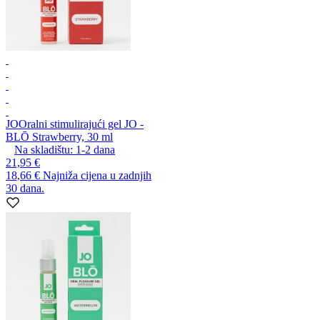
JO
Oralni stimulirajući gel JO -
BLŌ Strawberry, 30 ml
Na skladištu:
1-2
dana
21,95 €
18,66 €
Najniža cijena u zadnjih
30 dana.