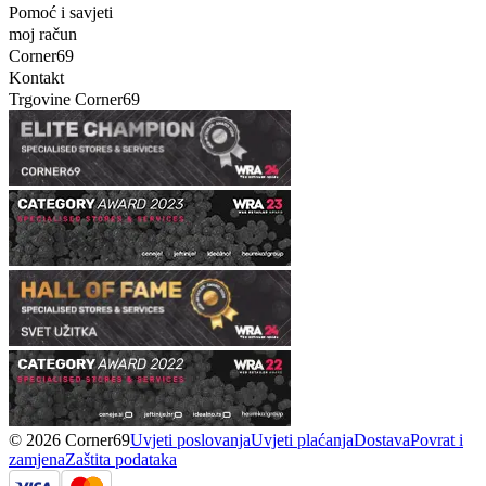
Pomoć i savjeti
moj račun
Corner69
Kontakt
Trgovine Corner69
© 2026 Corner69
Uvjeti poslovanja
Uvjeti plaćanja
Dostava
Povrat i
zamjena
Zaštita podataka