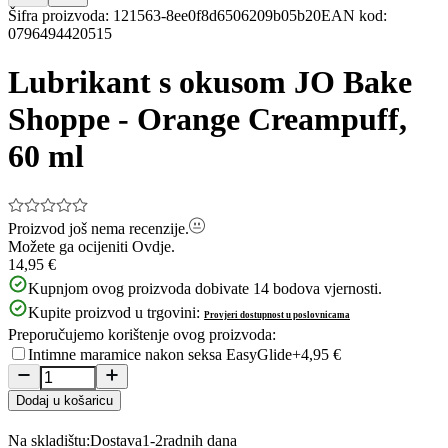
Item
Šifra proizvoda
:
121563-8ee0f8d6506209b05b20
EAN kod
:
1
0796494420515
of
10
Lubrikant s okusom JO Bake
Shoppe - Orange Creampuff,
60 ml
Proizvod još nema recenzije.
Možete ga ocijeniti
Ovdje.
14,95 €
Kupnjom ovog proizvoda dobivate
14
bodova vjernosti.
Kupite proizvod u trgovini:
Provjeri dostupnost u poslovnicama
Preporučujemo korištenje ovog proizvoda:
Intimne maramice nakon seksa EasyGlide
+4,95 €
Dodaj u košaricu
Na skladištu:
Dostava
1-2
radnih dana