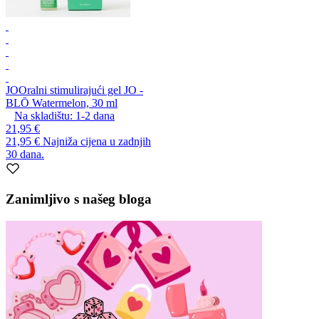
JO
Oralni stimulirajući gel JO -
BLŌ Watermelon, 30 ml
Na skladištu:
1-2
dana
21,95 €
21,95 €
Najniža cijena u zadnjih
30 dana.
Zanimljivo s našeg bloga