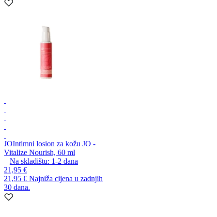
JO
Intimni losion za kožu JO -
Vitalize Nourish, 60 ml
Na skladištu:
1-2
dana
21,95 €
21,95 €
Najniža cijena u zadnjih
30 dana.