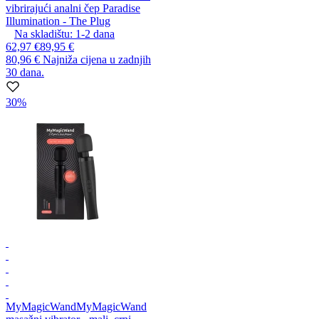
vibrirajući analni čep Paradise
Illumination - The Plug
Na skladištu:
1-2
dana
62,97 €
89,95 €
80,96 €
Najniža cijena u zadnjih
30 dana.
30%
MyMagicWand
MyMagicWand