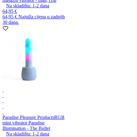
masažni vibrator - mali, crni
Na skladištu:
1-2
dana
64,95 €
64,95 €
Najniža cijena u zadnjih
30 dana.
Paradise Pleasure Products
RGB
mini vibrator Paradise
Illumination - The Bullet
Na skladištu:
1-2
dana