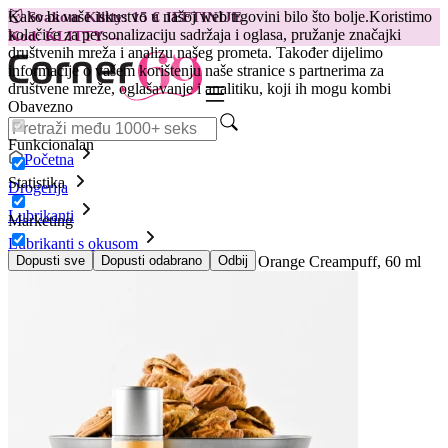
Kako bi vaše iskustvo u našoj web trgovini bilo što bolje.
Koristimo
😽
Svakom Klitty: 15 € JEFTINIJE
kolačiće za personalizaciju sadržaja i oglasa, pružanje značajki
Kod: KLITTY →
društvenih mreža i analizu našeg prometa. Također dijelimo
informacije o vašem korištenju naše stranice s partnerima za
društvene mreže, oglašavanje i analitiku, koji ih mogu kombi
Obavezno
Funkcionalan
Početna
Statistika
Drogerija
Lubrikanti
Marketing
Lubrikanti s okusom
Lubrikant s okusom JO Bake Shoppe - Orange Creampuff, 60 ml
Dopusti sve
Dopusti odabrano
Odbij