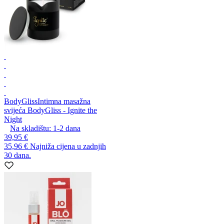
BodyGliss
Intimna masažna
svijeća BodyGliss - Ignite the
Night
Na skladištu:
1-2
dana
39,95 €
35,96 €
Najniža cijena u zadnjih
30 dana.