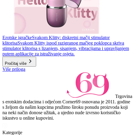
Erotske igračke
Svakom Klitty: diskretni mačji stimulator
klitorisa
Svakom Klitty ispod razigranog mačjeg poklopca skriva
stimulator klitorisa s lizanjem, sisanjem, vibracijama i upravljanjem
putem aplikacije za istraživanje osjeta.
Pročitaj više
Više priloga
Trgovina
s erotskim dodacima i odjećom Corner69 osnovana je 2011. godine
s željom da našim kupcima pružimo široku ponudu proizvoda koji
na neki način donose užitak, a ujedno nude izvrsno korisničko
iskustvo u online kupovini.
Kategorije