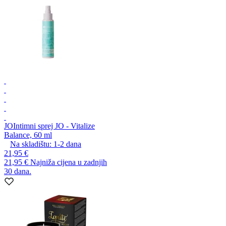
JO
Intimni sprej JO - Vitalize
Balance, 60 ml
Na skladištu:
1-2
dana
21,95 €
21,95 €
Najniža cijena u zadnjih
30 dana.