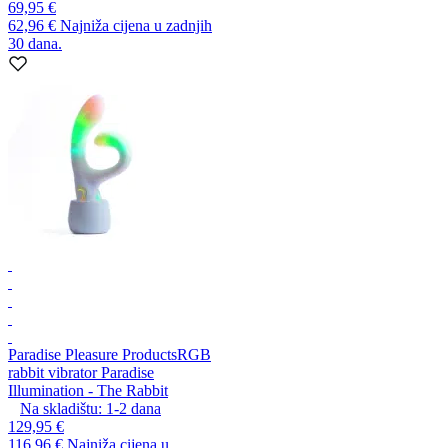
69,95 €
62,96 €
Najniža cijena u zadnjih
30 dana.
Paradise Pleasure Products
RGB
rabbit vibrator Paradise
Illumination - The Rabbit
Na skladištu:
1-2
dana
129,95 €
116,96 €
Najniža cijena u