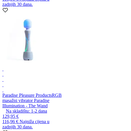
zadnjih 30 dana.
Paradise Pleasure Products
RGB
masažni vibrator Paradise
Illumination - The Wand
Na skladištu:
1-2
dana
129,95 €
116,96 €
Najniža cijena u
zadnjih 30 dana.