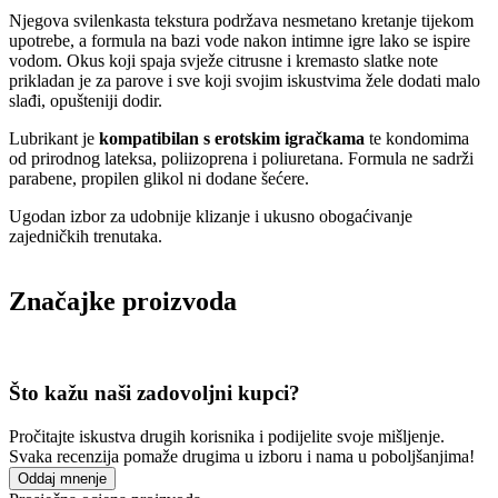
Njegova svilenkasta tekstura podržava nesmetano kretanje tijekom
upotrebe, a formula na bazi vode nakon intimne igre lako se ispire
vodom. Okus koji spaja svježe citrusne i kremasto slatke note
prikladan je za parove i sve koji svojim iskustvima žele dodati malo
slađi, opušteniji dodir.
Lubrikant je
kompatibilan s erotskim igračkama
te kondomima
od prirodnog lateksa, poliizoprena i poliuretana. Formula ne sadrži
parabene, propilen glikol ni dodane šećere.
Ugodan izbor za udobnije klizanje i ukusno obogaćivanje
zajedničkih trenutaka.
Značajke proizvoda
Što kažu naši zadovoljni kupci?
Pročitajte iskustva drugih korisnika i podijelite svoje mišljenje.
Svaka recenzija pomaže drugima u izboru i nama u poboljšanjima!
Oddaj mnenje