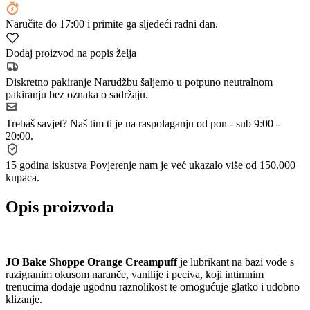
Naručite
do 17:00
i primite ga sljedeći radni dan.
Dodaj proizvod na popis želja
Diskretno pakiranje
Narudžbu šaljemo u potpuno neutralnom
pakiranju bez oznaka o sadržaju.
Trebaš savjet?
Naš tim ti je na raspolaganju od pon - sub 9:00 -
20:00.
15 godina iskustva
Povjerenje nam je već ukazalo više od 150.000
kupaca.
Opis proizvoda
JO Bake Shoppe Orange Creampuff
je lubrikant na bazi vode s
razigranim okusom naranče, vanilije i peciva, koji intimnim
trenucima dodaje ugodnu raznolikost te omogućuje glatko i udobno
klizanje.