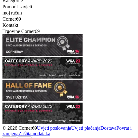
Kategorije
Pomoć i savjeti
moj račun
Corner69
Kontakt
Trgovine Corner69
© 2026 Corner69
Uvjeti poslovanja
Uvjeti plaćanja
Dostava
Povrat i
zamjena
Zaštita podataka