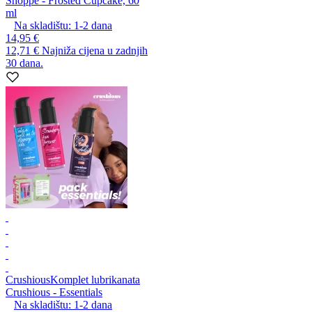
Shoppe - Frosted Cupcake, 60
ml
Na skladištu:
1-2
dana
14,95 €
12,71 €
Najniža cijena u zadnjih
30 dana.
Crushious
Komplet lubrikanata
Crushious - Essentials
Na skladištu:
1-2
dana