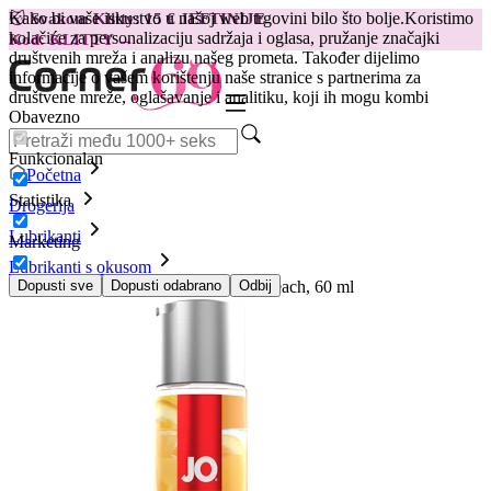
Kako bi vaše iskustvo u našoj web trgovini bilo što bolje.
Koristimo
😽
Svakom Klitty: 15 € JEFTINIJE
kolačiće za personalizaciju sadržaja i oglasa, pružanje značajki
Kod: KLITTY →
društvenih mreža i analizu našeg prometa. Također dijelimo
informacije o vašem korištenju naše stranice s partnerima za
društvene mreže, oglašavanje i analitiku, koji ih mogu kombi
Obavezno
Funkcionalan
Početna
Statistika
Drogerija
Lubrikanti
Marketing
Lubrikanti s okusom
Lubrikant JO Cocktails - Sex on the Beach, 60 ml
Dopusti sve
Dopusti odabrano
Odbij