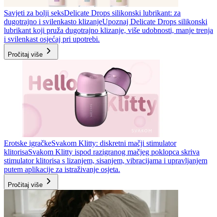
Savjeti za bolji seks
Delicate Drops silikonski lubrikant: za
dugotrajno i svilenkasto klizanje
Upoznaj Delicate Drops silikonski
lubrikant koji pruža dugotrajno klizanje, više udobnosti, manje trenja
i svilenkast osjećaj pri upotrebi.
Pročitaj više
Erotske igračke
Svakom Klitty: diskretni mačji stimulator
klitorisa
Svakom Klitty ispod razigranog mačjeg poklopca skriva
stimulator klitorisa s lizanjem, sisanjem, vibracijama i upravljanjem
putem aplikacije za istraživanje osjeta.
Pročitaj više