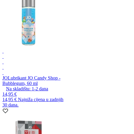
JO
Lubrikant JO Candy Shop -
Bubblegum, 60 ml
Na skladištu:
1-2
dana
14,95 €
14,95 €
Najniža cijena u zadnjih
30 dana.