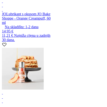
JO
Lubrikant s okusom JO Bake
Shoppe - Orange Creampuff, 60
ml
Na skladištu:
1-2
dana
14,95 €
11,21 €
Najniža cijena u zadnjih
30 dana.