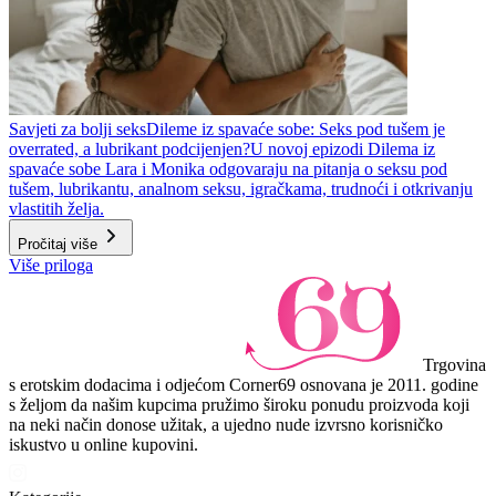
Savjeti za bolji seks
Dileme iz spavaće sobe: Seks pod tušem je
overrated, a lubrikant podcijenjen?
U novoj epizodi Dilema iz
spavaće sobe Lara i Monika odgovaraju na pitanja o seksu pod
tušem, lubrikantu, analnom seksu, igračkama, trudnoći i otkrivanju
vlastitih želja.
Pročitaj više
Više priloga
Trgovina
s erotskim dodacima i odjećom Corner69 osnovana je 2011. godine
s željom da našim kupcima pružimo široku ponudu proizvoda koji
na neki način donose užitak, a ujedno nude izvrsno korisničko
iskustvo u online kupovini.