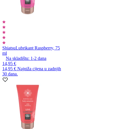
Shiatsu
Lubrikant Raspberry, 75
ml
Na skladištu:
1-2
dana
14,95 €
14,95 €
Najniža cijena u zadnjih
30 dana.