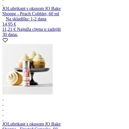
JO
Lubrikant s okusom JO Bake
Shoppe - Peach Cobbler, 60 ml
Na skladištu:
1-2
dana
14,95 €
11,21 €
Najniža cijena u zadnjih
30 dana.
JO
Lubrikant s okusom JO Bake