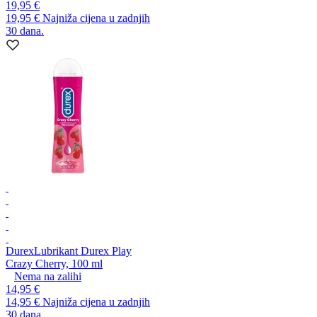
19,95 €
19,95 €
Najniža cijena u zadnjih
30 dana.
Durex
Lubrikant Durex Play
Crazy Cherry, 100 ml
Nema na zalihi
14,95 €
14,95 €
Najniža cijena u zadnjih
30 dana.