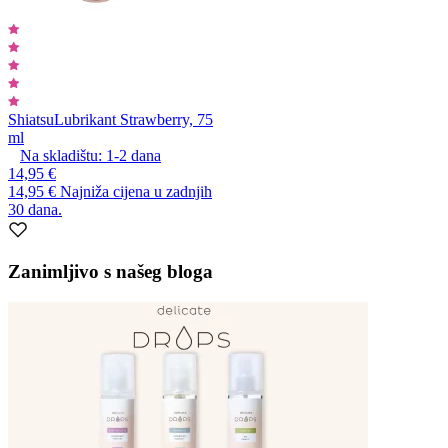
Shiatsu
Lubrikant Strawberry, 75
ml
Na skladištu:
1-2
dana
14,95 €
14,95 €
Najniža cijena u zadnjih
30 dana.
Zanimljivo s našeg bloga