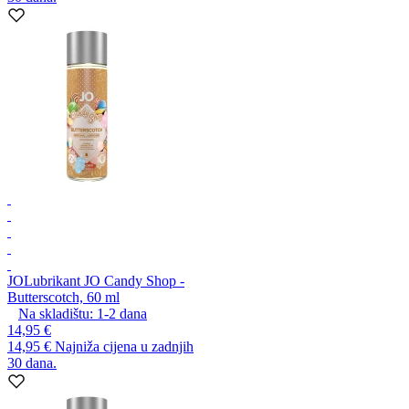
JO
Lubrikant JO Candy Shop -
Butterscotch, 60 ml
Na skladištu:
1-2
dana
14,95 €
14,95 €
Najniža cijena u zadnjih
30 dana.