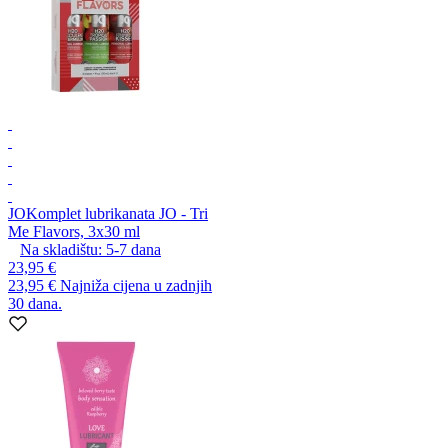
JO
Komplet lubrikanata JO - Tri
Me Flavors, 3x30 ml
Na skladištu:
5-7
dana
23,95 €
23,95 €
Najniža cijena u zadnjih
30 dana.