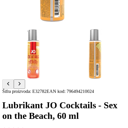
Item
Šifra proizvoda
:
E32782
EAN kod
:
796494210024
1
of
Lubrikant JO Cocktails - Sex
2
on the Beach, 60 ml