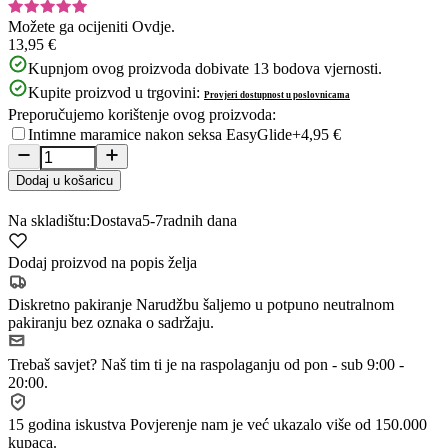
Možete ga ocijeniti
Ovdje.
13,95 €
Kupnjom ovog proizvoda dobivate
13
bodova vjernosti.
Kupite proizvod u trgovini:
Provjeri dostupnost u poslovnicama
Preporučujemo korištenje ovog proizvoda:
Intimne maramice nakon seksa EasyGlide
+4,95 €
Dodaj u košaricu
Na skladištu:
Dostava
5-7
radnih dana
Dodaj proizvod na popis želja
Diskretno pakiranje
Narudžbu šaljemo u potpuno neutralnom
pakiranju bez oznaka o sadržaju.
Trebaš savjet?
Naš tim ti je na raspolaganju od pon - sub 9:00 -
20:00.
15 godina iskustva
Povjerenje nam je već ukazalo više od 150.000
kupaca.