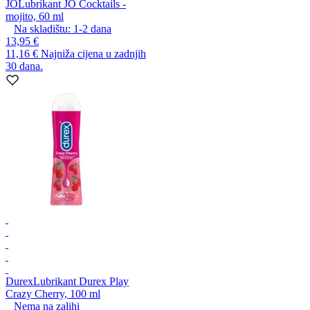
JO
Lubrikant JO Cocktails -
mojito, 60 ml
Na skladištu:
1-2
dana
13,95 €
11,16 €
Najniža cijena u zadnjih
30 dana.
Durex
Lubrikant Durex Play
Crazy Cherry, 100 ml
Nema na zalihi