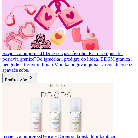
Savjeti za bolji seks
Dileme iz spavaće sobe: Kako se opustiti i
postaviti granice?
Od igračaka i predigre do libida, BDSM granica i
neugode u trgovini. Lara i Monika odgovaraju na iskrene dileme iz
spavaće sobe.
Pročitaj više
Savjeti za bolji seks
Delicate Drops silikonski lubrikant: za