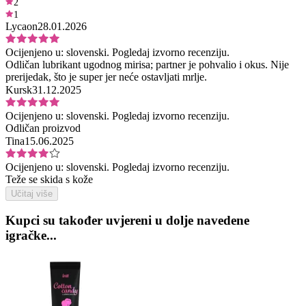
2
1
Lycaon
28.01.2026
Ocijenjeno u:
slovenski.
Pogledaj izvorno recenziju.
Odličan lubrikant ugodnog mirisa; partner je pohvalio i okus. Nije
prerijedak, što je super jer neće ostavljati mrlje.
Kursk
31.12.2025
Ocijenjeno u:
slovenski.
Pogledaj izvorno recenziju.
Odličan proizvod
Tina
15.06.2025
Ocijenjeno u:
slovenski.
Pogledaj izvorno recenziju.
Teže se skida s kože
Učitaj više
Kupci su također uvjereni u dolje navedene
igračke...