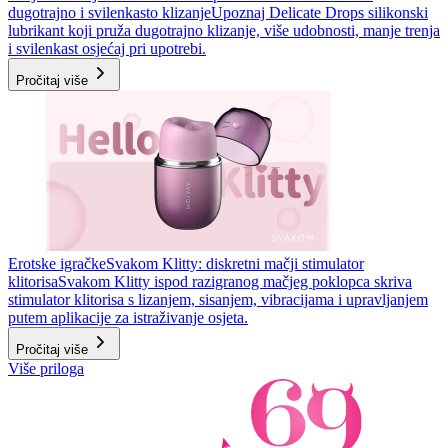
dugotrajno i svilenkasto klizanje
Upoznaj Delicate Drops silikonski
lubrikant koji pruža dugotrajno klizanje, više udobnosti, manje trenja
i svilenkast osjećaj pri upotrebi.
Pročitaj više
Erotske igračke
Svakom Klitty: diskretni mačji stimulator
klitorisa
Svakom Klitty ispod razigranog mačjeg poklopca skriva
stimulator klitorisa s lizanjem, sisanjem, vibracijama i upravljanjem
putem aplikacije za istraživanje osjeta.
Pročitaj više
Više priloga