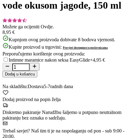
vode okusom jagode, 150 ml
Možete ga ocijeniti
Ovdje.
8,95 €
Kupnjom ovog proizvoda dobivate
8
bodova vjernosti.
Kupite proizvod u trgovini:
Provjeri dostupnost u poslovnicama
Preporučujemo korištenje ovog proizvoda:
Intimne maramice nakon seksa EasyGlide
+4,95 €
Dodaj u košaricu
Na skladištu:
Dostava
5-7
radnih dana
Dodaj proizvod na popis želja
Diskretno pakiranje
Narudžbu šaljemo u potpuno neutralnom
pakiranju bez oznaka o sadržaju.
Trebaš savjet?
Naš tim ti je na raspolaganju od pon - sub 9:00 -
20:00.