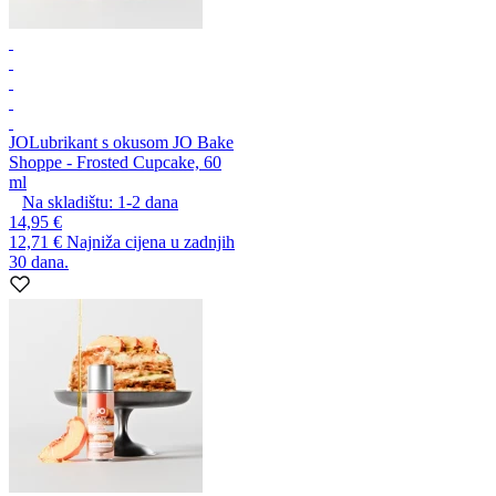
JO
Lubrikant s okusom JO Bake
Shoppe - Frosted Cupcake, 60
ml
Na skladištu:
1-2
dana
14,95 €
12,71 €
Najniža cijena u zadnjih
30 dana.