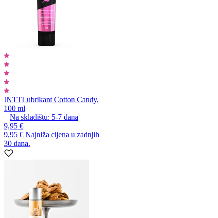
INTT
Lubrikant Cotton Candy,
100 ml
Na skladištu:
5-7
dana
9,95 €
9,95 €
Najniža cijena u zadnjih
30 dana.