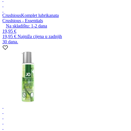
Crushious
Komplet lubrikanata
Crushious - Essentials
Na skladištu:
1-2
dana
19,95 €
19,95 €
Najniža cijena u zadnjih
30 dana.