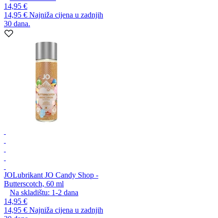
14,95 €
14,95 €
Najniža cijena u zadnjih
30 dana.
JO
Lubrikant JO Candy Shop -
Butterscotch, 60 ml
Na skladištu:
1-2
dana
14,95 €
14,95 €
Najniža cijena u zadnjih