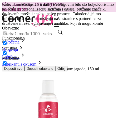
Kako bi vaše iskustvo u našoj web trgovini bilo što bolje.
Koristimo
😽
Svakom Klitty: 15 € JEFTINIJE
kolačiće za personalizaciju sadržaja i oglasa, pružanje značajki
Kod: KLITTY →
društvenih mreža i analizu našeg prometa. Također dijelimo
informacije o vašem korištenju naše stranice s partnerima za
društvene mreže, oglašavanje i analitiku, koji ih mogu kombi
Obavezno
Funkcionalan
Početna
Statistika
Drogerija
Lubrikanti
Marketing
Lubrikanti s okusom
Lubrikant EasyGlide na bazi vode okusom jagode, 150 ml
Dopusti sve
Dopusti odabrano
Odbij