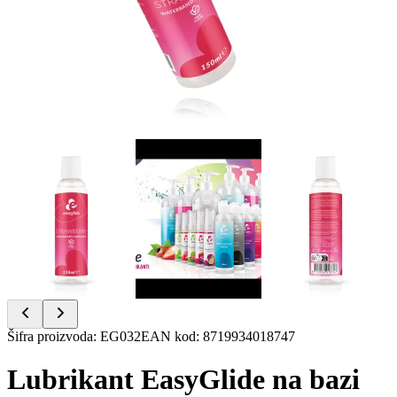
Item
Šifra proizvoda
:
EG032
EAN kod
:
8719934018747
1
of
Lubrikant EasyGlide na bazi
5