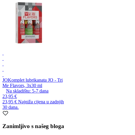
JO
Komplet lubrikanata JO - Tri
Me Flavors, 3x30 ml
Na skladištu:
5-7
dana
23,95 €
23,95 €
Najniža cijena u zadnjih
30 dana.
Zanimljivo s našeg bloga