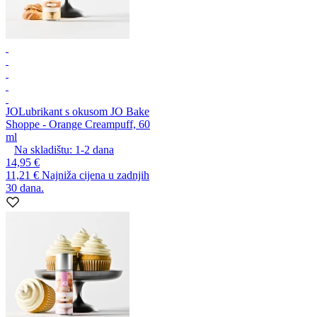
JO
Lubrikant s okusom JO Bake
Shoppe - Orange Creampuff, 60
ml
Na skladištu:
1-2
dana
14,95 €
11,21 €
Najniža cijena u zadnjih
30 dana.