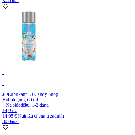
30 dana.
JO
Lubrikant JO Candy Shop -
Bubblegum, 60 ml
Na skladištu:
1-2
dana
14,95 €
14,95 €
Najniža cijena u zadnjih
30 dana.