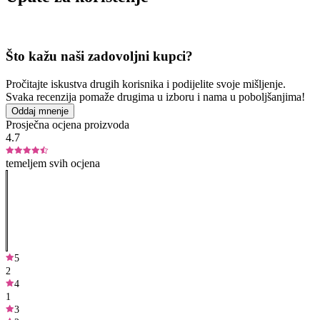
Što kažu naši zadovoljni kupci?
Pročitajte iskustva drugih korisnika i podijelite svoje mišljenje.
Svaka recenzija pomaže drugima u izboru i nama u poboljšanjima!
Oddaj mnenje
Prosječna ocjena proizvoda
4.7
temeljem svih ocjena
5
2
4
1
3