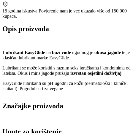
15 godina iskustva
Povjerenje nam je već ukazalo više od 150.000
kupaca.
Opis proizvoda
Lubrikant EasyGlide
na
bazi vode
ugodnog je
okusa jagode
te je
klasičan lubrikant marke EasyGlide.
Lubrikant se može koristiti s raznim seks igračkama i kondomima od
lateksa. Okus i miris jagode pružaju
izvrstan osjetilni doživljaj
.
EasyGlide lubrikanti su pH ugodni za kožu (dermatološki i klinički
ispitani). Pogodni su i za vegane.
Značajke proizvoda
Upute za korištenje