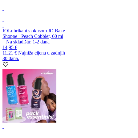
JO
Lubrikant s okusom JO Bake
Shoppe - Peach Cobbler, 60 ml
Na skladištu:
1-2
dana
14,95 €
11,21 €
Najniža cijena u zadnjih
30 dana.