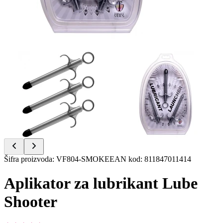
Item
Šifra proizvoda
:
VF804-SMOKE
EAN kod
:
811847011414
1
of
Aplikator za lubrikant Lube
2
Shooter