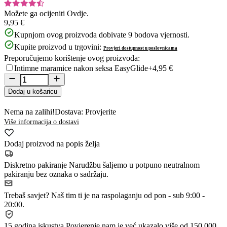
Možete ga ocijeniti
Ovdje.
9,95 €
Kupnjom ovog proizvoda dobivate
9
bodova vjernosti.
Kupite proizvod u trgovini:
Provjeri dostupnost u poslovnicama
Preporučujemo korištenje ovog proizvoda:
Intimne maramice nakon seksa EasyGlide
+4,95 €
Dodaj u košaricu
Nema na zalihi!
Dostava: Provjerite
Više informacija o dostavi
Dodaj proizvod na popis želja
Diskretno pakiranje
Narudžbu šaljemo u potpuno neutralnom
pakiranju bez oznaka o sadržaju.
Trebaš savjet?
Naš tim ti je na raspolaganju od pon - sub 9:00 -
20:00.
15 godina iskustva
Povjerenje nam je već ukazalo više od 150.000