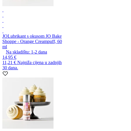
JO
Lubrikant s okusom JO Bake
Shoppe - Orange Creampuff, 60
ml
Na skladištu:
1-2
dana
14,95 €
11,21 €
Najniža cijena u zadnjih
30 dana.