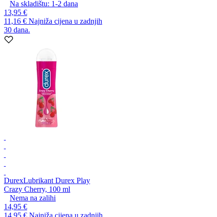
Na skladištu:
1-2
dana
13,95 €
11,16 €
Najniža cijena u zadnjih
30 dana.
Durex
Lubrikant Durex Play
Crazy Cherry, 100 ml
Nema na zalihi
14,95 €
14,95 €
Najniža cijena u zadnjih