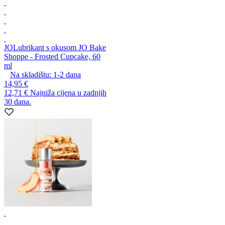
JO
Lubrikant s okusom JO Bake
Shoppe - Frosted Cupcake, 60
ml
Na skladištu:
1-2
dana
14,95 €
12,71 €
Najniža cijena u zadnjih
30 dana.