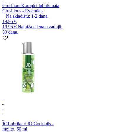
Crushious
Komplet lubrikanata
Crushious - Essentials
Na skladištu:
1-2
dana
19,95 €
19,95 €
Najniža cijena u zadnjih
30 dana.
JO
Lubrikant JO Cocktails -
mojito, 60 ml