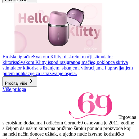
Erotske igračke
Svakom Klitty: diskretni mačji stimulator
klitorisa
Svakom Klitty ispod razigranog mačjeg poklopca skriva
stimulator klitorisa s lizanjem, sisanjem, vibracijama i upravljanjem
putem aplikacije za istraživanje osjeta.
Pročitaj više
Više priloga
Trgovina
s erotskim dodacima i odjećom Corner69 osnovana je 2011. godine
s željom da našim kupcima pružimo široku ponudu proizvoda koji
na neki način donose užitak, a ujedno nude izvrsno korisničko