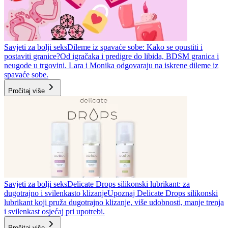
Savjeti za bolji seks
Dileme iz spavaće sobe: Kako se opustiti i
postaviti granice?
Od igračaka i predigre do libida, BDSM granica i
neugode u trgovini. Lara i Monika odgovaraju na iskrene dileme iz
spavaće sobe.
Pročitaj više
Savjeti za bolji seks
Delicate Drops silikonski lubrikant: za
dugotrajno i svilenkasto klizanje
Upoznaj Delicate Drops silikonski
lubrikant koji pruža dugotrajno klizanje, više udobnosti, manje trenja
i svilenkast osjećaj pri upotrebi.
Pročitaj više