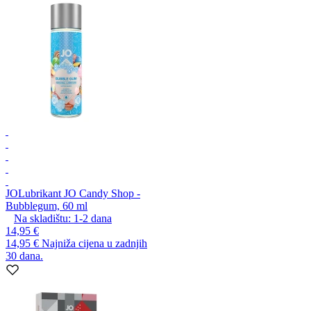
JO
Lubrikant JO Candy Shop -
Bubblegum, 60 ml
Na skladištu:
1-2
dana
14,95 €
14,95 €
Najniža cijena u zadnjih
30 dana.