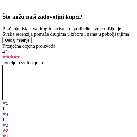
Što kažu naši zadovoljni kupci?
Pročitajte iskustva drugih korisnika i podijelite svoje mišljenje.
Svaka recenzija pomaže drugima u izboru i nama u poboljšanjima!
Oddaj mnenje
Prosječna ocjena proizvoda
4.5
temeljem svih ocjena
5
1
4
1
3
2
1