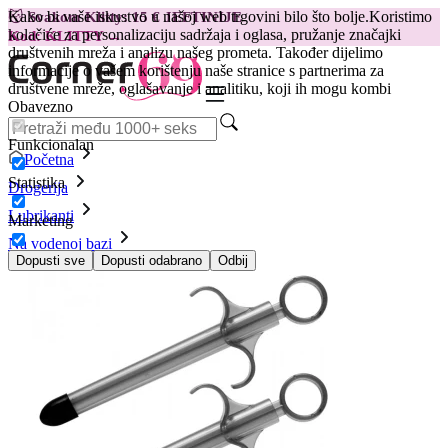
Kako bi vaše iskustvo u našoj web trgovini bilo što bolje.
Koristimo
😽
Svakom Klitty: 15 € JEFTINIJE
kolačiće za personalizaciju sadržaja i oglasa, pružanje značajki
Kod: KLITTY →
društvenih mreža i analizu našeg prometa. Također dijelimo
informacije o vašem korištenju naše stranice s partnerima za
društvene mreže, oglašavanje i analitiku, koji ih mogu kombi
Obavezno
Funkcionalan
Početna
Statistika
Drogerija
Lubrikanti
Marketing
Na vodenoj bazi
Aplikator za lubrikant Lube Shooter
Dopusti sve
Dopusti odabrano
Odbij