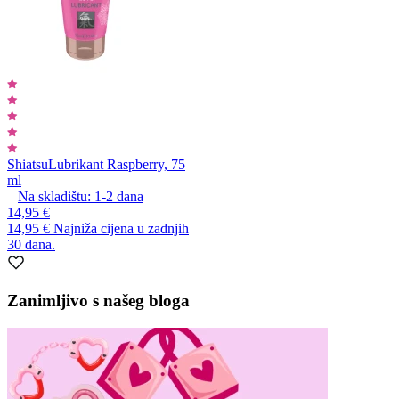
Shiatsu
Lubrikant Raspberry, 75
ml
Na skladištu:
1-2
dana
14,95 €
14,95 €
Najniža cijena u zadnjih
30 dana.
Zanimljivo s našeg bloga