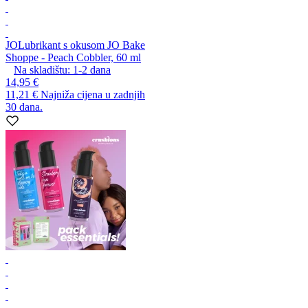
JO
Lubrikant s okusom JO Bake
Shoppe - Peach Cobbler, 60 ml
Na skladištu:
1-2
dana
14,95 €
11,21 €
Najniža cijena u zadnjih
30 dana.