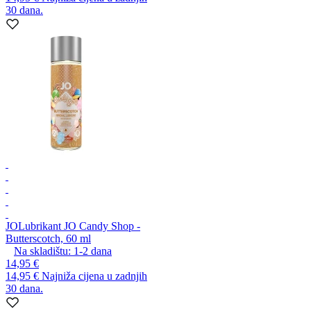
30 dana.
JO
Lubrikant JO Candy Shop -
Butterscotch, 60 ml
Na skladištu:
1-2
dana
14,95 €
14,95 €
Najniža cijena u zadnjih
30 dana.