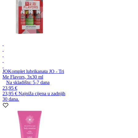
JO
Komplet lubrikanata JO - Tri
Me Flavors, 3x30 ml
Na skladištu:
5-7
dana
23,95 €
23,95 €
Najniža cijena u zadnjih
30 dana.