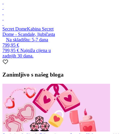
Secret Dome
Kabina Secret
Dome - Scandale, ljubičasta
Na skladištu:
5-7
dana
799,95 €
799,95 €
Najniža cijena u
zadnjih 30 dana.
Zanimljivo s našeg bloga