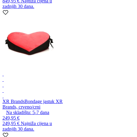
849,95 €
Najniža cijena u
zadnjih 30 dana.
XR Brands
Bondage jastuk XR
Brands, crveno/crni
Na skladištu:
5-7
dana
249,95 €
249,95 €
Najniža cijena u
zadnjih 30 dana.