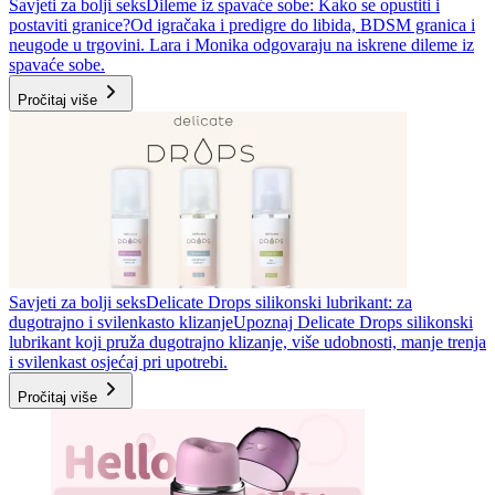
Savjeti za bolji seks
Dileme iz spavaće sobe: Kako se opustiti i
postaviti granice?
Od igračaka i predigre do libida, BDSM granica i
neugode u trgovini. Lara i Monika odgovaraju na iskrene dileme iz
spavaće sobe.
Pročitaj više
Savjeti za bolji seks
Delicate Drops silikonski lubrikant: za
dugotrajno i svilenkasto klizanje
Upoznaj Delicate Drops silikonski
lubrikant koji pruža dugotrajno klizanje, više udobnosti, manje trenja
i svilenkast osjećaj pri upotrebi.
Pročitaj više