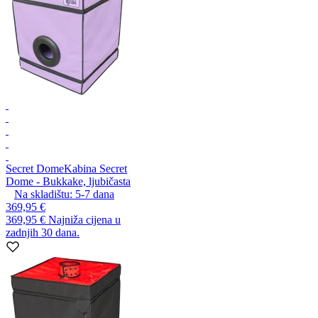
Secret Dome
Kabina Secret
Dome - Bukkake, ljubičasta
Na skladištu:
5-7
dana
369,95 €
369,95 €
Najniža cijena u
zadnjih 30 dana.