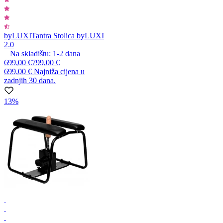
byLUXI
Tantra Stolica byLUXI
2.0
Na skladištu:
1-2
dana
699,00 €
799,00 €
699,00 €
Najniža cijena u
zadnjih 30 dana.
13%