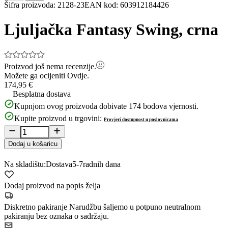
Item
Šifra proizvoda
:
2128-23
EAN kod
:
603912184426
1
of
Ljuljačka Fantasy Swing, crna
5
Proizvod još nema recenzije.
Možete ga ocijeniti
Ovdje.
174,95 €
Besplatna dostava
Kupnjom ovog proizvoda dobivate
174
bodova vjernosti.
Kupite proizvod u trgovini:
Provjeri dostupnost u poslovnicama
Dodaj u košaricu
Na skladištu:
Dostava
5-7
radnih dana
Dodaj proizvod na popis želja
Diskretno pakiranje
Narudžbu šaljemo u potpuno neutralnom
pakiranju bez oznaka o sadržaju.