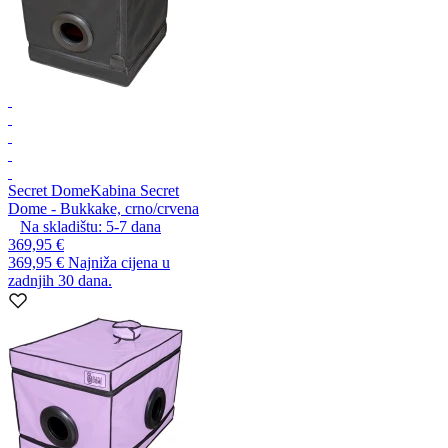
Secret Dome
Kabina Secret
Dome - Bukkake, crno/crvena
Na skladištu:
5-7
dana
369,95 €
369,95 €
Najniža cijena u
zadnjih 30 dana.