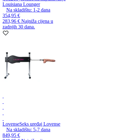
Louisiana Lounger
Na skladištu:
1-2
dana
354,95 €
283,96 €
Najniža cijena u
zadnjih 30 dana.
Lovense
Seks uređaj Lovense
Na skladištu:
5-7
dana
849,95 €