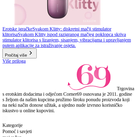
Erotske igračke
Svakom Klitty: diskretni mačji stimulator
klitorisa
Svakom Klitty ispod razigranog mačjeg poklopca skriva
stimulator klitorisa s lizanjem, sisanjem, vibracijama i upravljanjem
putem aplikacije za istraživanje osjeta.
Pročitaj više
Više priloga
Trgovina
s erotskim dodacima i odjećom Corner69 osnovana je 2011. godine
s željom da našim kupcima pružimo široku ponudu proizvoda koji
na neki način donose užitak, a ujedno nude izvrsno korisničko
iskustvo u online kupovini.
Kategorije
Pomoć i savjeti