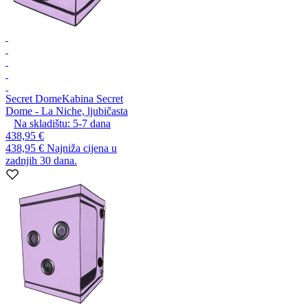
Secret Dome
Kabina Secret
Dome - La Niche, ljubičasta
Na skladištu:
5-7
dana
438,95 €
438,95 €
Najniža cijena u
zadnjih 30 dana.