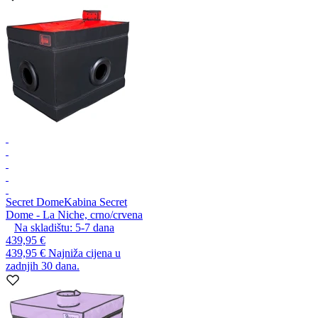
Secret Dome
Kabina Secret
Dome - La Niche, crno/crvena
Na skladištu:
5-7
dana
439,95 €
439,95 €
Najniža cijena u
zadnjih 30 dana.