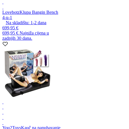
Lovebotz
Klupa Bangin Bench
4-u-1
Na skladištu:
1-2
dana
699,95 €
699,95 €
Najniža cijena u
zadnjih 30 dana.
You2Toys
Kauč na napuhavanje