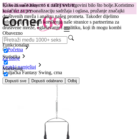
Kako bi vaše iskustvo u našoj web trgovini bilo što bolje.
Koristimo
😽
Svakom Klitty: 15 € JEFTINIJE
kolačiće za personalizaciju sadržaja i oglasa, pružanje značajki
Kod: KLITTY →
društvenih mreža i analizu našeg prometa. Također dijelimo
informacije o vašem korištenju naše stranice s partnerima za
društvene mreže, oglašavanje i analitiku, koji ih mogu kombi
Obavezno
Funkcionalan
Početna
Statistika
Za oboje
Erotski namještaj
Marketing
Ljuljačka Fantasy Swing, crna
Dopusti sve
Dopusti odabrano
Odbij