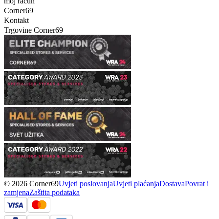
moj račun
Corner69
Kontakt
Trgovine Corner69
© 2026 Corner69
Uvjeti poslovanja
Uvjeti plaćanja
Dostava
Povrat i
zamjena
Zaštita podataka