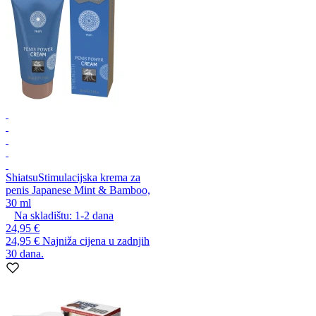
Shiatsu
Stimulacijska krema za
penis Japanese Mint & Bamboo,
30 ml
Na skladištu:
1-2
dana
24,95 €
24,95 €
Najniža cijena u zadnjih
30 dana.