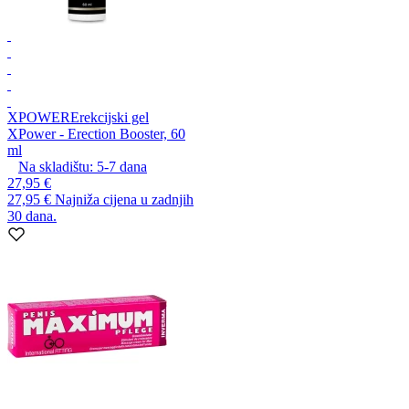
XPOWER
Erekcijski gel
XPower - Erection Booster, 60
ml
Na skladištu:
5-7
dana
27,95 €
27,95 €
Najniža cijena u zadnjih
30 dana.