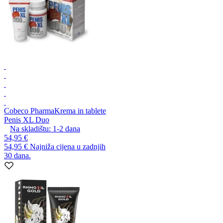
Cobeco Pharma
Krema in tablete
Penis XL Duo
Na skladištu:
1-2
dana
54,95 €
54,95 €
Najniža cijena u zadnjih
30 dana.