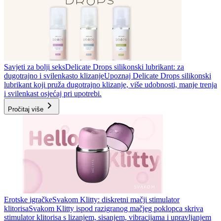
Savjeti za bolji seks
Delicate Drops silikonski lubrikant: za
dugotrajno i svilenkasto klizanje
Upoznaj Delicate Drops silikonski
lubrikant koji pruža dugotrajno klizanje, više udobnosti, manje trenja
i svilenkast osjećaj pri upotrebi.
Pročitaj više
Erotske igračke
Svakom Klitty: diskretni mačji stimulator
klitorisa
Svakom Klitty ispod razigranog mačjeg poklopca skriva
stimulator klitorisa s lizanjem, sisanjem, vibracijama i upravljanjem