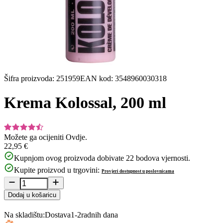
Šifra proizvoda
:
251959
EAN kod
:
3548960030318
Krema Kolossal, 200 ml
Možete ga ocijeniti
Ovdje.
22,95 €
Kupnjom ovog proizvoda dobivate
22
bodova vjernosti.
Kupite proizvod u trgovini:
Provjeri dostupnost u poslovnicama
Dodaj u košaricu
Na skladištu:
Dostava
1-2
radnih dana