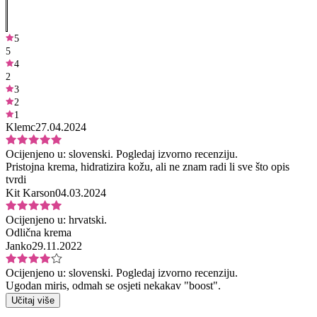
5
5
4
2
3
2
1
Klemc
27.04.2024
Ocijenjeno u:
slovenski.
Pogledaj izvorno recenziju.
Pristojna krema, hidratizira kožu, ali ne znam radi li sve što opis
tvrdi
Kit Karson
04.03.2024
Ocijenjeno u:
hrvatski.
Odlična krema
Janko
29.11.2022
Ocijenjeno u:
slovenski.
Pogledaj izvorno recenziju.
Ugodan miris, odmah se osjeti nekakav "boost".
Učitaj više