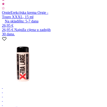
Orgie
Erekcijska krema Orgie -
Touro XXXL, 15 ml
Na skladištu:
5-7
dana
26,95 €
26,95 €
Najniža cijena u zadnjih
30 dana.