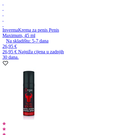
Inverma
Krema za penis Penis
Maximum, 45 ml
Na skladištu:
5-7
dana
26,95 €
26,95 €
Najniža cijena u zadnjih
30 dana.