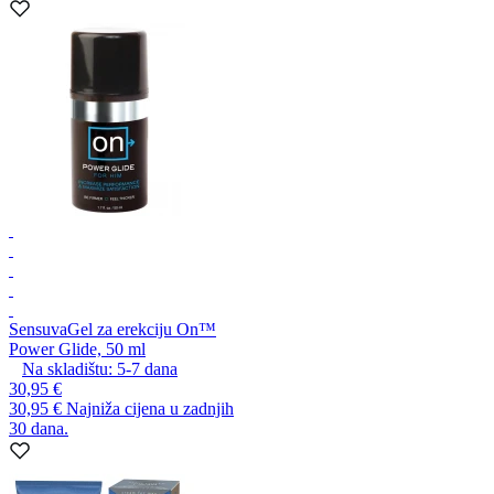
Sensuva
Gel za erekciju On™
Power Glide, 50 ml
Na skladištu:
5-7
dana
30,95 €
30,95 €
Najniža cijena u zadnjih
30 dana.