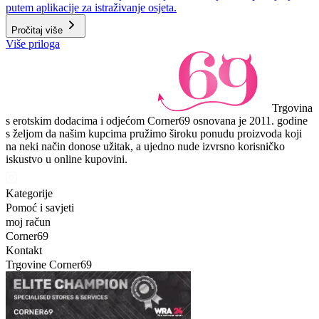
putem aplikacije za istraživanje osjeta.
Pročitaj više
Više priloga
Trgovina
s erotskim dodacima i odjećom Corner69 osnovana je 2011. godine
s željom da našim kupcima pružimo široku ponudu proizvoda koji
na neki način donose užitak, a ujedno nude izvrsno korisničko
iskustvo u online kupovini.
Kategorije
Pomoć i savjeti
moj račun
Corner69
Kontakt
Trgovine Corner69