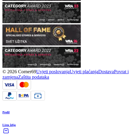
© 2026 Corner69
Uvjeti poslovanja
Uvjeti plaćanja
Dostava
Povrat i
zamjena
Zaštita podataka
Profil
Lista želja