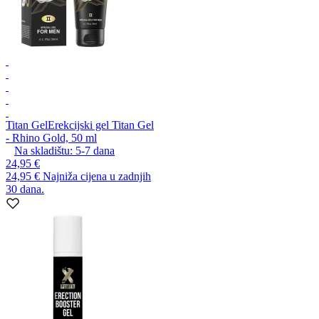
Titan Gel
Erekcijski gel Titan Gel
- Rhino Gold, 50 ml
Na skladištu:
5-7
dana
24,95 €
24,95 €
Najniža cijena u zadnjih
30 dana.