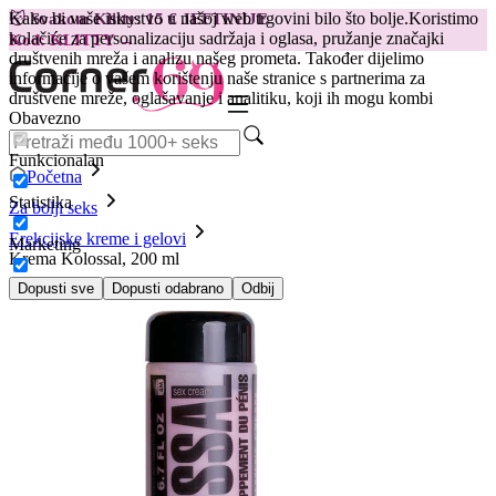
Kako bi vaše iskustvo u našoj web trgovini bilo što bolje.
Koristimo
😽
Svakom Klitty: 15 € JEFTINIJE
kolačiće za personalizaciju sadržaja i oglasa, pružanje značajki
Kod: KLITTY →
društvenih mreža i analizu našeg prometa. Također dijelimo
informacije o vašem korištenju naše stranice s partnerima za
društvene mreže, oglašavanje i analitiku, koji ih mogu kombi
Obavezno
Funkcionalan
Početna
Statistika
Za bolji seks
Erekcijske kreme i gelovi
Marketing
Krema Kolossal, 200 ml
Dopusti sve
Dopusti odabrano
Odbij