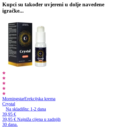
Kupci su također uvjereni u dolje navedene
igračke...
Morningstar
Erekcijska krema
Crystal
Na skladištu:
1-2
dana
39,95 €
39,95 €
Najniža cijena u zadnjih
30 dana.