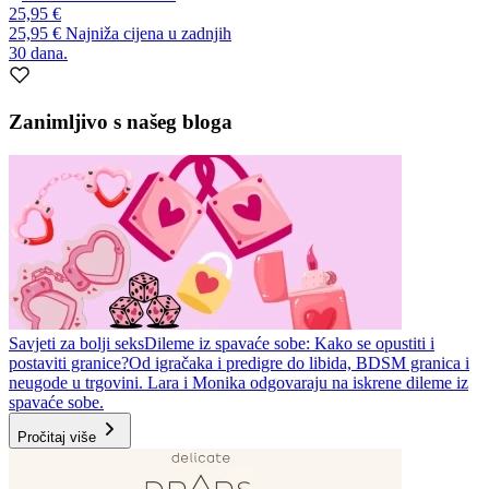
25,95 €
25,95 €
Najniža cijena u zadnjih
30 dana.
Zanimljivo s našeg bloga
Savjeti za bolji seks
Dileme iz spavaće sobe: Kako se opustiti i
postaviti granice?
Od igračaka i predigre do libida, BDSM granica i
neugode u trgovini. Lara i Monika odgovaraju na iskrene dileme iz
spavaće sobe.
Pročitaj više