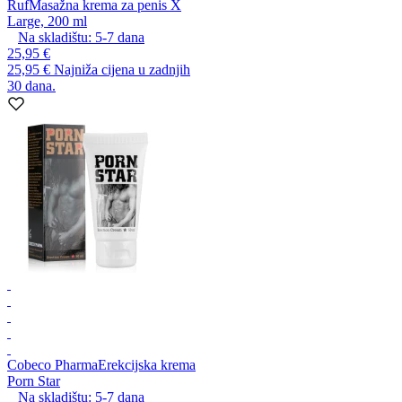
Ruf
Masažna krema za penis X
Large, 200 ml
Na skladištu:
5-7
dana
25,95 €
25,95 €
Najniža cijena u zadnjih
30 dana.
Cobeco Pharma
Erekcijska krema
Porn Star
Na skladištu:
5-7
dana