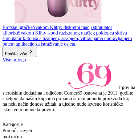
Erotske igračke
Svakom Klitty: diskretni mačji stimulator
klitorisa
Svakom Klitty ispod razigranog mačjeg poklopca skriva
stimulator klitorisa s lizanjem, sisanjem, vibracijama i upravljanjem
putem aplikacije za istraživanje osjeta.
Pročitaj više
Više priloga
Trgovina
s erotskim dodacima i odjećom Corner69 osnovana je 2011. godine
s željom da našim kupcima pružimo široku ponudu proizvoda koji
na neki način donose užitak, a ujedno nude izvrsno korisničko
iskustvo u online kupovini.
Kategorije
Pomoć i savjeti
moj račun