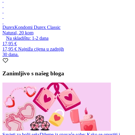
Durex
Kondomi Durex Classic
Natural, 20 kom
Na skladištu:
1-2
dana
17,95 €
17,95 €
Najniža cijena u zadnjih
30 dana.
Zanimljivo s našeg bloga
Savjeti za bolji seks
Dileme iz spavaće sobe: Kako se opustiti i