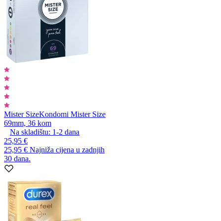
Mister Size
Kondomi Mister Size
69mm, 36 kom
Na skladištu:
1-2
dana
25,95 €
25,95 €
Najniža cijena u zadnjih
30 dana.