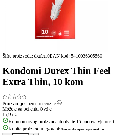
Šifra proizvoda
:
dxtfet10
EAN kod
:
5410036305560
Kondomi Durex Thin Feel
Extra Thin, 10 kom
Proizvod još nema recenzije.
Možete ga ocijeniti
Ovdje.
15,95 €
Kupnjom ovog proizvoda dobivate
15
bodova vjernosti.
Kupite proizvod u trgovini:
Provjeri dostupnost u poslovnicama