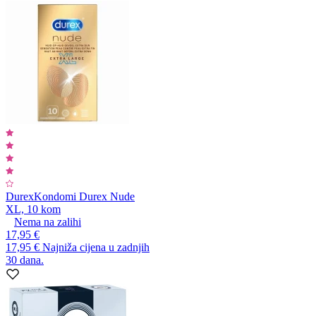
Durex
Kondomi Durex Nude
XL, 10 kom
Nema na zalihi
17,95 €
17,95 €
Najniža cijena u zadnjih
30 dana.