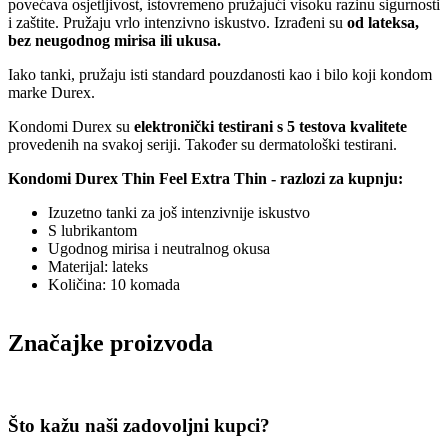
povećava osjetljivost, istovremeno pružajući visoku razinu sigurnosti
i zaštite. Pružaju vrlo intenzivno iskustvo. Izrađeni su
od lateksa,
bez neugodnog mirisa ili ukusa.
Iako tanki, pružaju isti standard pouzdanosti kao i bilo koji kondom
marke Durex.
Kondomi Durex su
elektronički testirani s 5 testova kvalitete
provedenih na svakoj seriji. Također su dermatološki testirani.
Kondomi Durex Thin Feel Extra Thin - razlozi za kupnju:
Izuzetno tanki za još intenzivnije iskustvo
S lubrikantom
Ugodnog mirisa i neutralnog okusa
Materijal: lateks
Količina: 10 komada
Značajke proizvoda
Što kažu naši zadovoljni kupci?