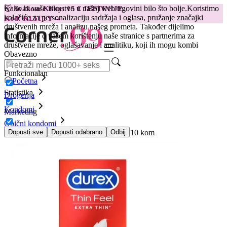
Kako bi vaše iskustvo u našoj web trgovini bilo što bolje.
Koristimo
😽
Svakom Klitty: 15 € JEFTINIJE
kolačiće za personalizaciju sadržaja i oglasa, pružanje značajki
Kod: KLITTY →
društvenih mreža i analizu našeg prometa. Također dijelimo
informacije o vašem korištenju naše stranice s partnerima za
društvene mreže, oglašavanje i analitiku, koji ih mogu kombi
Obavezno
Funkcionalan
Početna
Statistika
Drogerija
Kondomi
Marketing
Obični kondomi
Kondomi Durex Thin Feel Extra Thin, 10 kom
Dopusti sve
Dopusti odabrano
Odbij