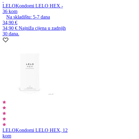
LELO
Kondomi LELO HEX -
36 kom
Na skladištu:
5-7
dana
34,90 €
34,90 €
Najniža cijena u zadnjih
30 dana.
LELO
Kondomi LELO HEX, 12
kom