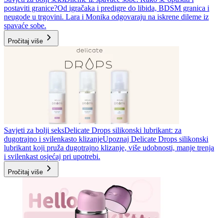
postaviti granice?
Od igračaka i predigre do libida, BDSM granica i
neugode u trgovini. Lara i Monika odgovaraju na iskrene dileme iz
spavaće sobe.
Pročitaj više
Savjeti za bolji seks
Delicate Drops silikonski lubrikant: za
dugotrajno i svilenkasto klizanje
Upoznaj Delicate Drops silikonski
lubrikant koji pruža dugotrajno klizanje, više udobnosti, manje trenja
i svilenkast osjećaj pri upotrebi.
Pročitaj više