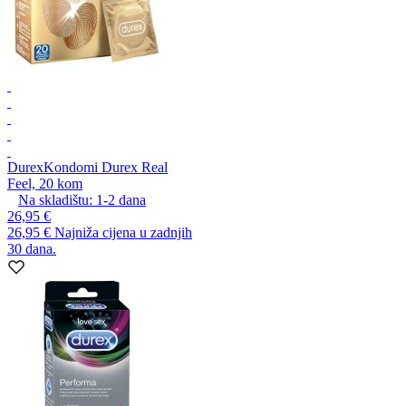
Durex
Kondomi Durex Real
Feel, 20 kom
Na skladištu:
1-2
dana
26,95 €
26,95 €
Najniža cijena u zadnjih
30 dana.