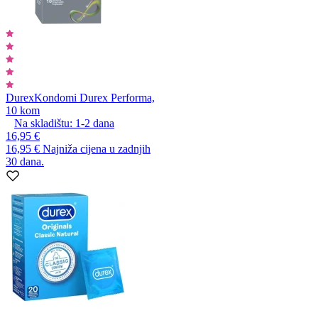
Durex
Kondomi Durex Performa,
10 kom
Na skladištu:
1-2
dana
16,95 €
16,95 €
Najniža cijena u zadnjih
30 dana.