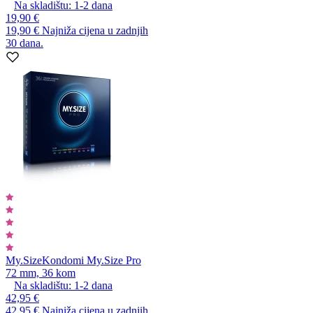
Na skladištu:
1-2
dana
19,90 €
19,90 €
Najniža cijena u zadnjih
30 dana.
My.Size
Kondomi My.Size Pro
72 mm, 36 kom
Na skladištu:
1-2
dana
42,95 €
42,95 €
Najniža cijena u zadnjih