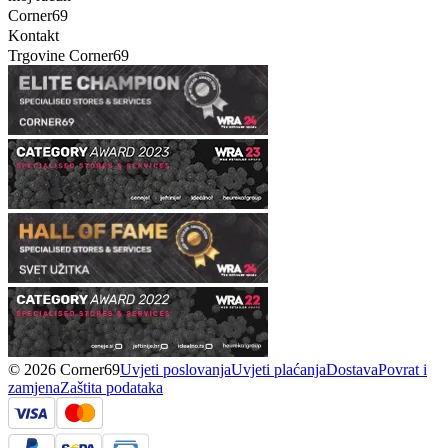
Corner69
Kontakt
Trgovine Corner69
© 2026 Corner69
Uvjeti poslovanja
Uvjeti plaćanja
Dostava
Povrat i
zamjena
Zaštita podataka