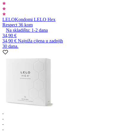
LELO
Kondomi LELO Hex
Respect 36 kom
Na skladištu:
1-2
dana
34,90 €
34,90 €
Najniža cijena u zadnjih
30 dana.