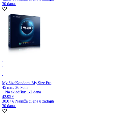
30 dana.
My.Size
Kondomi My.Size Pro
45 mm, 36 kom
Na skladištu:
1-2
dana
42,95 €
30,07 €
Najniža cijena u zadnjih
30 dana.