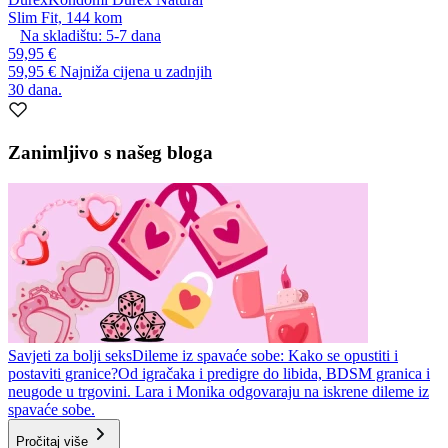
Slim Fit, 144 kom
Na skladištu:
5-7
dana
59,95 €
59,95 €
Najniža cijena u zadnjih
30 dana.
Zanimljivo s našeg bloga
Savjeti za bolji seks
Dileme iz spavaće sobe: Kako se opustiti i
postaviti granice?
Od igračaka i predigre do libida, BDSM granica i
neugode u trgovini. Lara i Monika odgovaraju na iskrene dileme iz
spavaće sobe.
Pročitaj više