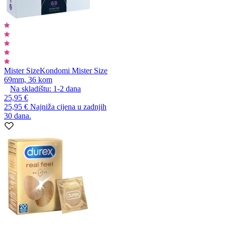
Mister Size
Kondomi Mister Size
69mm, 36 kom
Na skladištu:
1-2
dana
25,95 €
25,95 €
Najniža cijena u zadnjih
30 dana.