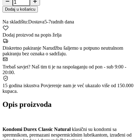
Dodaj u košaricu
Na skladištu:
Dostava
5-7
radnih dana
Dodaj proizvod na popis želja
Diskretno pakiranje
Narudžbu šaljemo u potpuno neutralnom
pakiranju bez oznaka o sadržaju.
Trebaš savjet?
Naš tim ti je na raspolaganju od pon - sub 9:00 -
20:00.
15 godina iskustva
Povjerenje nam je već ukazalo više od 150.000
kupaca.
Opis proizvoda
Kondomi Durex Classic Natural
klasični su kondomi sa
spremnikom, premazani nespermicidnim lubrikantom, izrađeni od