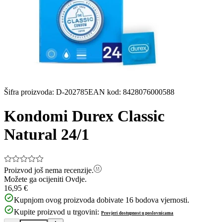
Šifra proizvoda
:
D-202785
EAN kod
:
8428076000588
Kondomi Durex Classic
Natural 24/1
Proizvod još nema recenzije.
Možete ga ocijeniti
Ovdje.
16,95 €
Kupnjom ovog proizvoda dobivate
16
bodova vjernosti.
Kupite proizvod u trgovini:
Provjeri dostupnost u poslovnicama