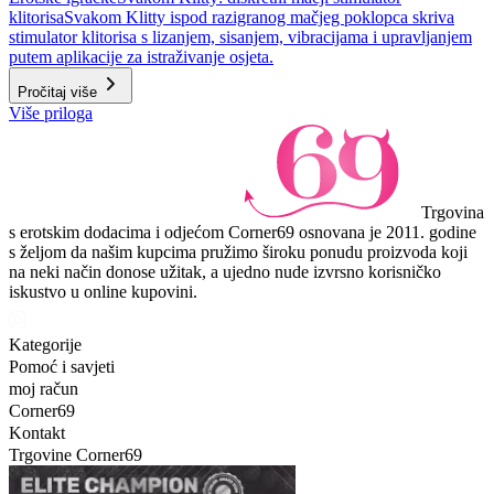
klitorisa
Svakom Klitty ispod razigranog mačjeg poklopca skriva
stimulator klitorisa s lizanjem, sisanjem, vibracijama i upravljanjem
putem aplikacije za istraživanje osjeta.
Pročitaj više
Više priloga
Trgovina
s erotskim dodacima i odjećom Corner69 osnovana je 2011. godine
s željom da našim kupcima pružimo široku ponudu proizvoda koji
na neki način donose užitak, a ujedno nude izvrsno korisničko
iskustvo u online kupovini.
Kategorije
Pomoć i savjeti
moj račun
Corner69
Kontakt
Trgovine Corner69