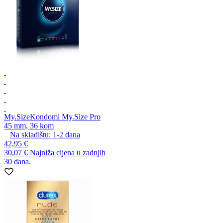
My.Size
Kondomi My.Size Pro
45 mm, 36 kom
Na skladištu:
1-2
dana
42,95 €
30,07 €
Najniža cijena u zadnjih
30 dana.