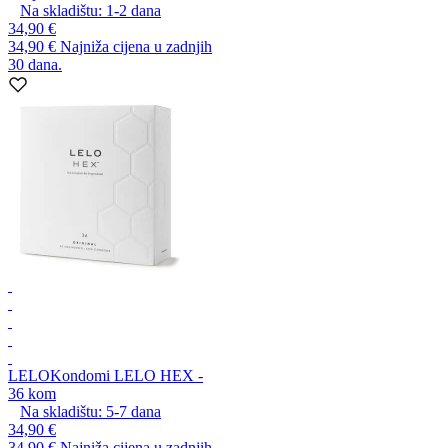
Na skladištu:
1-2
dana
34,90 €
34,90 €
Najniža cijena u zadnjih
30 dana.
LELO
Kondomi LELO HEX -
36 kom
Na skladištu:
5-7
dana
34,90 €
34,90 €
Najniža cijena u zadnjih