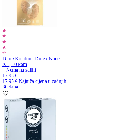
Durex
Kondomi Durex Nude
XL, 10 kom
Nema na zalihi
17,95 €
17,95 €
Najniža cijena u zadnjih
30 dana.