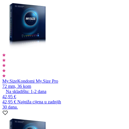
My.Size
Kondomi My.Size Pro
72 mm, 36 kom
Na skladištu:
1-2
dana
42,95 €
42,95 €
Najniža cijena u zadnjih
30 dana.