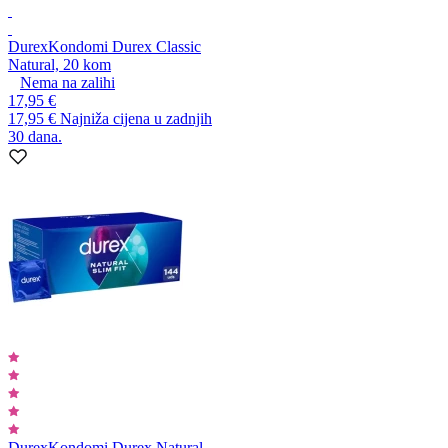
Durex
Kondomi Durex Classic
Natural, 20 kom
Nema na zalihi
17,95 €
17,95 €
Najniža cijena u zadnjih
30 dana.
Durex
Kondomi Durex Natural