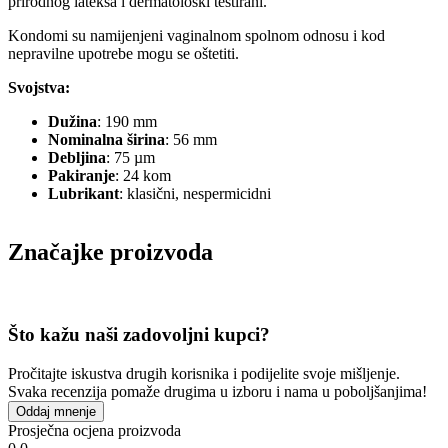
prirodnog lateksa i dermatološki testirani.
Kondomi su namijenjeni vaginalnom spolnom odnosu i kod
nepravilne upotrebe mogu se oštetiti.
Svojstva:
Dužina
: 190 mm
Nominalna širina
: 56 mm
Debljina
: 75 µm
Pakiranje
: 24 kom
Lubrikant
: klasični, nespermicidni
Značajke proizvoda
Što kažu naši zadovoljni kupci?
Pročitajte iskustva drugih korisnika i podijelite svoje mišljenje.
Svaka recenzija pomaže drugima u izboru i nama u poboljšanjima!
Oddaj mnenje
Prosječna ocjena proizvoda