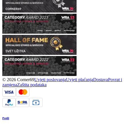
© 2026 Corner69
Uvjeti poslovanja
Uvjeti plaćanja
Dostava
Povrat i
zamjena
Zaštita podataka
Profil