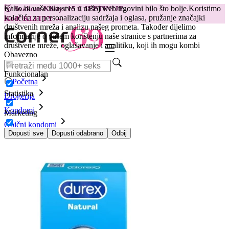
Kako bi vaše iskustvo u našoj web trgovini bilo što bolje.
Koristimo
😽
Svakom Klitty: 15 € JEFTINIJE
kolačiće za personalizaciju sadržaja i oglasa, pružanje značajki
Kod: KLITTY →
društvenih mreža i analizu našeg prometa. Također dijelimo
informacije o vašem korištenju naše stranice s partnerima za
društvene mreže, oglašavanje i analitiku, koji ih mogu kombi
Obavezno
Funkcionalan
Početna
Statistika
Drogerija
Kondomi
Marketing
Obični kondomi
Kondomi Durex Classic Natural 24/1
Dopusti sve
Dopusti odabrano
Odbij