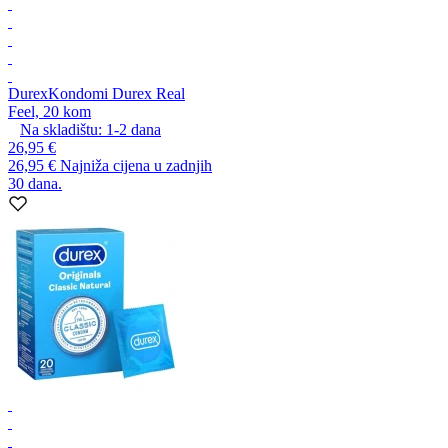
Durex
Kondomi Durex Real
Feel, 20 kom
Na skladištu:
1-2
dana
26,95 €
26,95 €
Najniža cijena u zadnjih
30 dana.