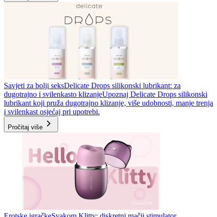
Savjeti za bolji seks
Delicate Drops silikonski lubrikant: za
dugotrajno i svilenkasto klizanje
Upoznaj Delicate Drops silikonski
lubrikant koji pruža dugotrajno klizanje, više udobnosti, manje trenja
i svilenkast osjećaj pri upotrebi.
Pročitaj više
Erotske igračke
Svakom Klitty: diskretni mačji stimulator