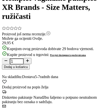
XR Brands - Size Matters,
ružičasti
Proizvod još nema recenzije.
Možete ga ocijeniti
Ovdje.
29,95 €
Kupnjom ovog proizvoda dobivate
29
bodova vjernosti.
Kupite proizvod u trgovini:
Provjeri dostupnost u poslovnicama
Dodaj u košaricu
Na skladištu:
Dostava
5-7
radnih dana
Dodaj proizvod na popis želja
Diskretno pakiranje
Narudžbu šaljemo u potpuno neutralnom
pakiranju bez oznaka o sadržaju.