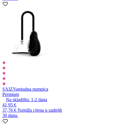
SAIZ
Vaginalna pumpica
Premium
Na skladištu:
1-2
dana
41,95 €
37,76 €
Najniža cijena u zadnjih
30 dana.