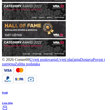
© 2026 Corner69
Uvjeti poslovanja
Uvjeti plaćanja
Dostava
Povrat i
zamjena
Zaštita podataka
Profil
Lista želja