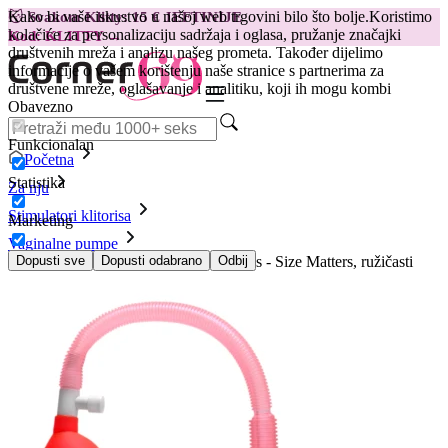
Kako bi vaše iskustvo u našoj web trgovini bilo što bolje.
Koristimo
😽
Svakom Klitty: 15 € JEFTINIJE
kolačiće za personalizaciju sadržaja i oglasa, pružanje značajki
Kod: KLITTY →
društvenih mreža i analizu našeg prometa. Također dijelimo
informacije o vašem korištenju naše stranice s partnerima za
društvene mreže, oglašavanje i analitiku, koji ih mogu kombi
Obavezno
Funkcionalan
Početna
Statistika
Za nju
Stimulatori klitorisa
Marketing
Vaginalne pumpe
Komplet vaginalne pumpice XR Brands - Size Matters, ružičasti
Dopusti sve
Dopusti odabrano
Odbij