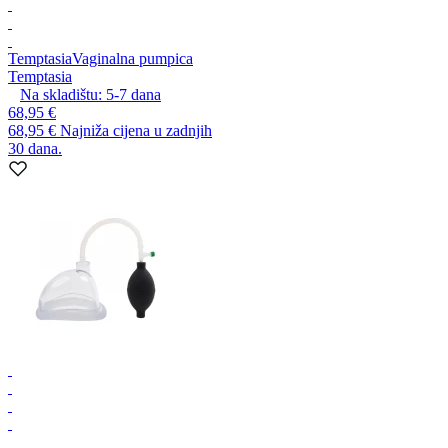
Temptasia
Vaginalna pumpica
Temptasia
Na skladištu:
5-7
dana
68,95 €
68,95 €
Najniža cijena u zadnjih
30 dana.