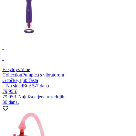
Easytoys Vibe
Collection
Pumpica s vibratorom
G točke, ljubičasta
Na skladištu:
5-7
dana
79,95 €
79,95 €
Najniža cijena u zadnjih
30 dana.