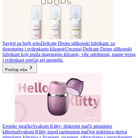
Savjeti za bolji seks
Delicate Drops silikonski lubrikant: za
dugotrajno i svilenkasto klizanje
Upoznaj Delicate Drops silikonski
lubrikant koji pruža dugotrajno klizanje, više udobnosti, manje trenja
i svilenkast osjećaj pri upotrebi.
Pročitaj više
Erotske igračke
Svakom Klitty: diskretni mačji stimulator
klitorisa
Svakom Klitty ispod razigranog mačjeg poklopca skriva
stimulator klitorisa s lizanjem, sisanjem, vibracijama i upravljanjem