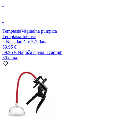
Temptasia
Vaginalna pumpica
Temptasia Intense
Na skladištu:
5-7
dana
59,95 €
59,95 €
Najniža cijena u zadnjih
30 dana.