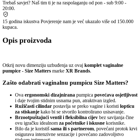
Trebaš savjet?
Naš tim ti je na raspolaganju od pon - sub 9:00 -
20:00.
15 godina iskustva
Povjerenje nam je već ukazalo više od 150.000
kupaca.
Opis proizvoda
Otkrij novu dimenziju uzbuđenja uz ovaj
komplet vaginalne
pumpice - Size Matters
marke
XR Brands
.
Zašto odabrati vaginalnu pumpicu Size Matters?
Ova
ergonomski dizajnirana
pumpica
povećava osjetljivost
i daje tvojim stidnim usnama pun, atraktivan izgled.
Ružičasti cilindar
postavlja se preko vagine i koristi
lopticu
za stiskanje
kako bi se stvorilo kontrolirano usisavanje.
Brzootpuštajući ventil i fleksibilna cijev
bez savijanja čine
ovu igračku idealnom
za početnike i iskusne
korisnike.
Bilo da je koristiš
sama ili s partnerom
, povećani protok krvi
osigurava intenzivne senzacije i povećano zadovoljstvo
tijekom intimnosti.