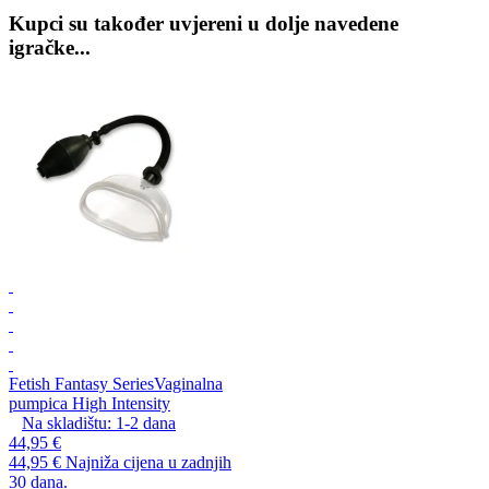
Kupci su također uvjereni u dolje navedene
igračke...
Fetish Fantasy Series
Vaginalna
pumpica High Intensity
Na skladištu:
1-2
dana
44,95 €
44,95 €
Najniža cijena u zadnjih
30 dana.