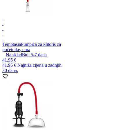
Temptasia
Pumpica za klitoris za
početnike, crna
Na skladištu:
5-7
dana
41,95 €
41,95 €
Najniža cijena u zadnjih
30 dana.