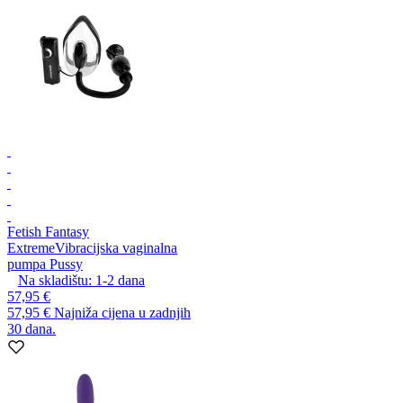
Fetish Fantasy
Extreme
Vibracijska vaginalna
pumpa Pussy
Na skladištu:
1-2
dana
57,95 €
57,95 €
Najniža cijena u zadnjih
30 dana.