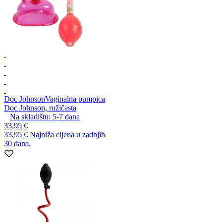
Doc Johnson
Vaginalna pumpica
Doc Johnson, ružičasta
Na skladištu:
5-7
dana
33,95 €
33,95 €
Najniža cijena u zadnjih
30 dana.