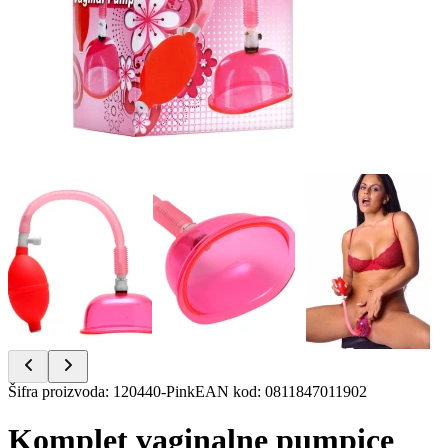
Item
Šifra proizvoda
:
120440-Pink
EAN kod
:
0811847011902
1
of
Komplet vaginalne pumpice
6