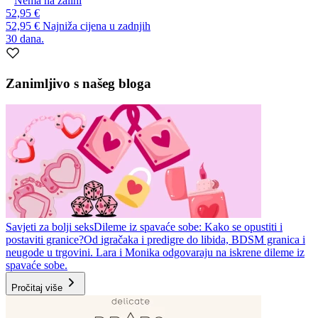
Nema na zalihi
52,95 €
52,95 €
Najniža cijena u zadnjih
30 dana.
Zanimljivo s našeg bloga
Savjeti za bolji seks
Dileme iz spavaće sobe: Kako se opustiti i
postaviti granice?
Od igračaka i predigre do libida, BDSM granica i
neugode u trgovini. Lara i Monika odgovaraju na iskrene dileme iz
spavaće sobe.
Pročitaj više