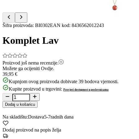
Item
Šifra proizvoda
:
BI0302
EAN kod
:
8436562012243
1
of
Komplet Lav
9
Proizvod još nema recenzije.
Možete ga ocijeniti
Ovdje.
39,95 €
Kupnjom ovog proizvoda dobivate
39
bodova vjernosti.
Kupite proizvod u trgovini:
Provjeri dostupnost u poslovnicama
Dodaj u košaricu
Na skladištu:
Dostava
5-7
radnih dana
Dodaj proizvod na popis želja