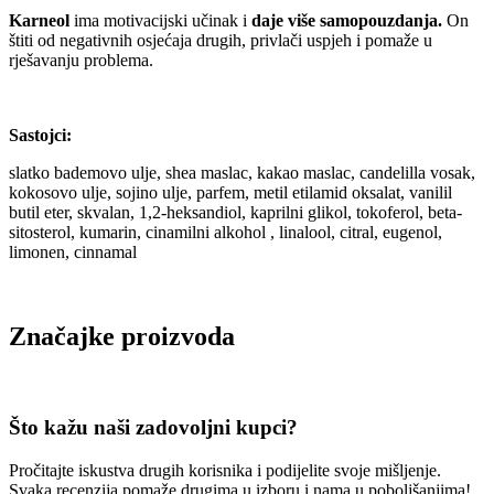
Karneol
ima motivacijski učinak i
daje više samopouzdanja.
On
štiti od negativnih osjećaja drugih, privlači uspjeh i pomaže u
rješavanju problema.
Sastojci:
slatko bademovo ulje, shea maslac, kakao maslac, candelilla vosak,
kokosovo ulje, sojino ulje, parfem, metil etilamid oksalat, vanilil
butil eter, skvalan, 1,2-heksandiol, kaprilni glikol, tokoferol, beta-
sitosterol, kumarin, cinamilni alkohol , linalool, citral, eugenol,
limonen, cinnamal
Značajke proizvoda
Što kažu naši zadovoljni kupci?
Pročitajte iskustva drugih korisnika i podijelite svoje mišljenje.
Svaka recenzija pomaže drugima u izboru i nama u poboljšanjima!