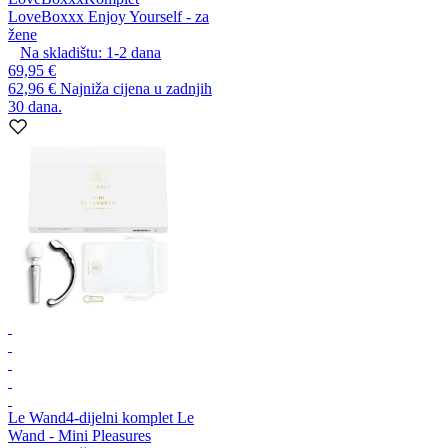
LoveBoxxx Enjoy Yourself - za
žene
Na skladištu:
1-2
dana
69,95 €
62,96 €
Najniža cijena u zadnjih
30 dana.
Le Wand
4-dijelni komplet Le
Wand - Mini Pleasures