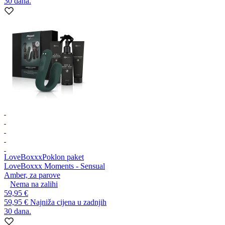
30 dana.
LoveBoxxx
Poklon paket
LoveBoxxx Moments - Sensual
Amber, za parove
Nema na zalihi
59,95 €
59,95 €
Najniža cijena u zadnjih
30 dana.