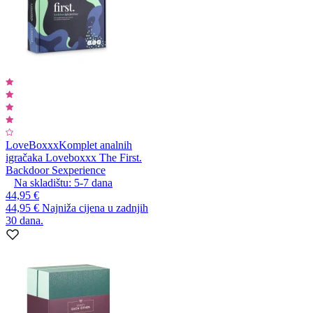
LoveBoxxx
Komplet analnih
igračaka Loveboxxx The First.
Backdoor Sexperience
Na skladištu:
5-7
dana
44,95 €
44,95 €
Najniža cijena u zadnjih
30 dana.