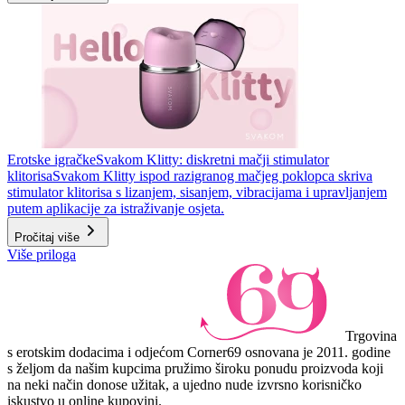
Erotske igračke
Svakom Klitty: diskretni mačji stimulator
klitorisa
Svakom Klitty ispod razigranog mačjeg poklopca skriva
stimulator klitorisa s lizanjem, sisanjem, vibracijama i upravljanjem
putem aplikacije za istraživanje osjeta.
Pročitaj više
Više priloga
Trgovina
s erotskim dodacima i odjećom Corner69 osnovana je 2011. godine
s željom da našim kupcima pružimo široku ponudu proizvoda koji
na neki način donose užitak, a ujedno nude izvrsno korisničko
iskustvo u online kupovini.