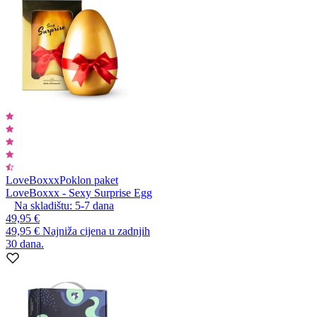
LoveBoxxx
Poklon paket
LoveBoxxx - Sexy Surprise Egg
Na skladištu:
5-7
dana
49,95 €
49,95 €
Najniža cijena u zadnjih
30 dana.