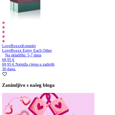
LoveBoxxx
Komplet
LoveBoxxx Enjoy Each Other
Na skladištu:
5-7
dana
69,95 €
69,95 €
Najniža cijena u zadnjih
30 dana.
Zanimljivo s našeg bloga