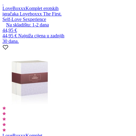
LoveBoxxx
Komplet erotskih
igračaka Loveboxxx The First.
Self-Love Sexperience
Na skladištu:
1-2
dana
44,95 €
44,95 €
Najniža cijena u zadnjih
30 dana.
LoveBoxxx
Komplet