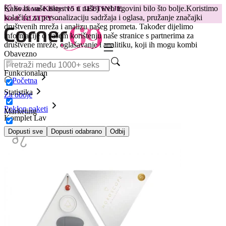
Kako bi vaše iskustvo u našoj web trgovini bilo što bolje.
Koristimo
😽
Svakom Klitty: 15 € JEFTINIJE
kolačiće za personalizaciju sadržaja i oglasa, pružanje značajki
Kod: KLITTY →
društvenih mreža i analizu našeg prometa. Također dijelimo
informacije o vašem korištenju naše stranice s partnerima za
društvene mreže, oglašavanje i analitiku, koji ih mogu kombi
Obavezno
Funkcionalan
Početna
Statistika
Za oboje
Poklon paketi
Marketing
Komplet Lav
Dopusti sve
Dopusti odabrano
Odbij