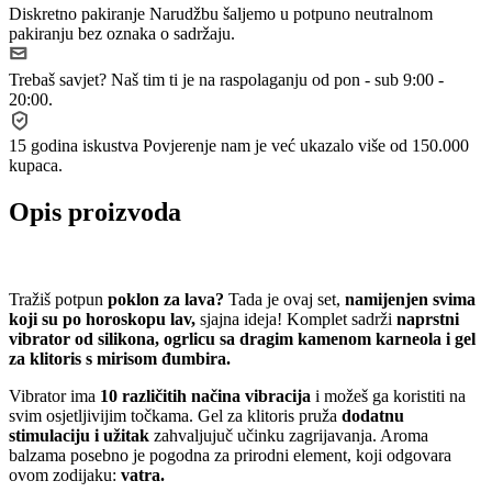
Diskretno pakiranje
Narudžbu šaljemo u potpuno neutralnom
pakiranju bez oznaka o sadržaju.
Trebaš savjet?
Naš tim ti je na raspolaganju od pon - sub 9:00 -
20:00.
15 godina iskustva
Povjerenje nam je već ukazalo više od 150.000
kupaca.
Opis proizvoda
Tražiš potpun
poklon za lava?
Tada je ovaj set,
namijenjen svima
koji su po horoskopu lav,
sjajna ideja! Komplet sadrži
naprstni
vibrator od silikona, ogrlicu sa dragim kamenom karneola i gel
za klitoris s mirisom đumbira.
Vibrator ima
10 različitih načina vibracija
i možeš ga koristiti na
svim osjetljivijim točkama. Gel za klitoris pruža
dodatnu
stimulaciju i užitak
zahvaljujuč učinku zagrijavanja. Aroma
balzama posebno je pogodna za prirodni element, koji odgovara
ovom zodijaku:
vatra.