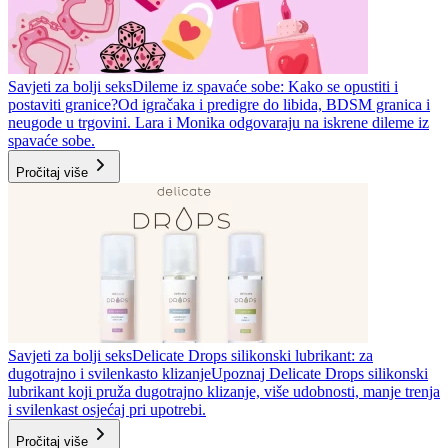
Savjeti za bolji seks
Dileme iz spavaće sobe: Kako se opustiti i
postaviti granice?
Od igračaka i predigre do libida, BDSM granica i
neugode u trgovini. Lara i Monika odgovaraju na iskrene dileme iz
spavaće sobe.
Pročitaj više
Savjeti za bolji seks
Delicate Drops silikonski lubrikant: za
dugotrajno i svilenkasto klizanje
Upoznaj Delicate Drops silikonski
lubrikant koji pruža dugotrajno klizanje, više udobnosti, manje trenja
i svilenkast osjećaj pri upotrebi.
Pročitaj više