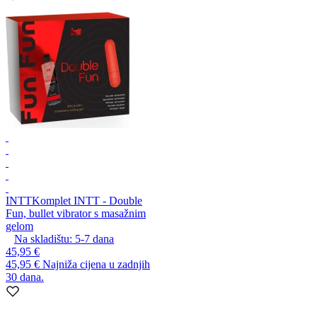
INTT
Komplet INTT - Double
Fun, bullet vibrator s masažnim
gelom
Na skladištu:
5-7
dana
45,95 €
45,95 €
Najniža cijena u zadnjih
30 dana.