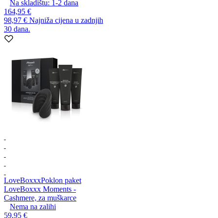
Na skladištu:
1-2
dana
164,95 €
98,97 €
Najniža cijena u zadnjih
30 dana.
LoveBoxxx
Poklon paket
LoveBoxxx Moments -
Cashmere, za muškarce
Nema na zalihi
59,95 €