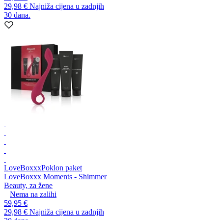
29,98 €
Najniža cijena u zadnjih
30 dana.
LoveBoxxx
Poklon paket
LoveBoxxx Moments - Shimmer
Beauty, za žene
Nema na zalihi
59,95 €
29,98 €
Najniža cijena u zadnjih