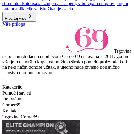
stimulator klitorisa s lizanjem, sisanjem, vibracijama i upravljanjem
putem aplikacije za istraživanje osjeta.
Pročitaj više
Više priloga
Trgovina
s erotskim dodacima i odjećom Corner69 osnovana je 2011. godine
s željom da našim kupcima pružimo široku ponudu proizvoda koji
na neki način donose užitak, a ujedno nude izvrsno korisničko
iskustvo u online kupovini.
Kategorije
Pomoć i savjeti
moj račun
Corner69
Kontakt
Trgovine Corner69