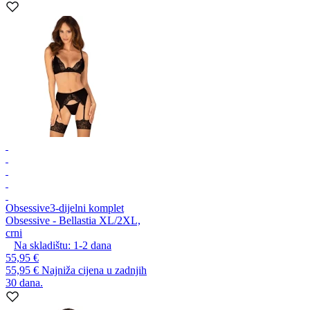
Obsessive
3-dijelni komplet
Obsessive - Bellastia XL/2XL,
crni
Na skladištu:
1-2
dana
55,95 €
55,95 €
Najniža cijena u zadnjih
30 dana.