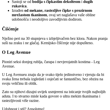
Sastoji se od
bodija s čipkastim dekolteom
i
dugih
rukavica
.
Izrađen
od mekane, rastezljive čipke s prozirnom
mrežastom tkaninom
, ovaj set naglašava vaše obline
udobnošću i neodoljivo zavodljivim dodirom.
Čišćenje
Nježno peri na 30 stupnjeva s izbjeljivačem bez klora. Nakon pranja
suši na zraku i ne glačaj. Kemijsko čišćenje nije dopušteno.
O Leg Avenue
Pioniri seksi donjeg rublja, čarapa i nevjerojatnih kostima - Leg
Avenue.
U Leg Avenueu znaju da je svako tijelo jedinstveno i vjeruju da bi
svaka žena trebala izgledati i osjećati se fantastično, bez obzira na
svoju veličinu ili oblik.
Zato su njihovi dizajni uvijek usmjereni na isticanje tvojih najboljih
aduta. I to stvarno misle kada govore o ultra mekim tkaninama i
rastezljivosti više razine.
Udobnost i stil? Apsolutno!