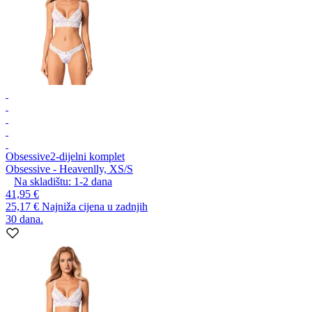
Obsessive
2-dijelni komplet
Obsessive - Heavenlly, XS/S
Na skladištu:
1-2
dana
41,95 €
25,17 €
Najniža cijena u zadnjih
30 dana.