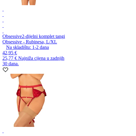
Obsessive
2-dijelni komplet tangi
Obsessive - Rubinesa, L/XL
Na skladištu:
1-2
dana
42,95 €
25,77 €
Najniža cijena u zadnjih
30 dana.