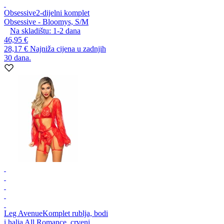
Obsessive
2-dijelni komplet
Obsessive - Bloomys, S/M
Na skladištu:
1-2
dana
46,95 €
28,17 €
Najniža cijena u zadnjih
30 dana.
Leg Avenue
Komplet rublja, bodi
i halja All Romance, crveni