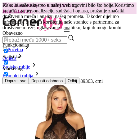
Kako bi vaše iskustvo u našoj web trgovini bilo što bolje.
Koristimo
😽
Svakom Klitty: 15 € JEFTINIJE
kolačiće za personalizaciju sadržaja i oglasa, pružanje značajki
Kod: KLITTY →
društvenih mreža i analizu našeg prometa. Također dijelimo
informacije o vašem korištenju naše stranice s partnerima za
društvene mreže, oglašavanje i analitiku, koji ih mogu kombi
Obavezno
Funkcionalan
Početna
Statistika
Odjeća
Erotsko rublje
Marketing
Kompleti rublja
Komplet, bodi i rukavice Leg Avenue - 89363, crni
Dopusti sve
Dopusti odabrano
Odbij