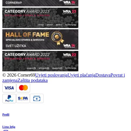
© 2026 Corner69
Uvjeti poslovanja
Uvjeti plaćanja
Dostava
Povrat i
zamjena
Zaštita podataka
Profil
Lista želja