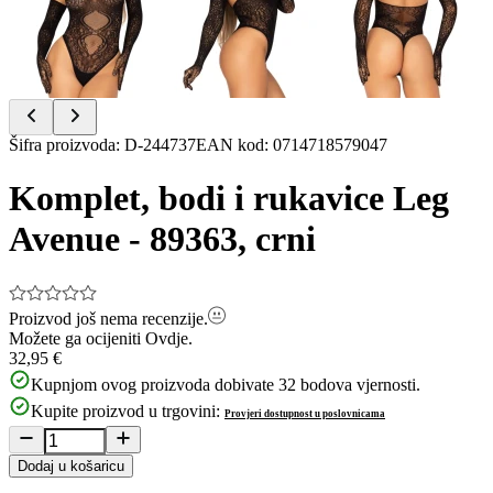
Item
Šifra proizvoda
:
D-244737
EAN kod
:
0714718579047
1
of
Komplet, bodi i rukavice Leg
4
Avenue - 89363, crni
Proizvod još nema recenzije.
Možete ga ocijeniti
Ovdje.
32,95 €
Kupnjom ovog proizvoda dobivate
32
bodova vjernosti.
Kupite proizvod u trgovini:
Provjeri dostupnost u poslovnicama
Dodaj u košaricu