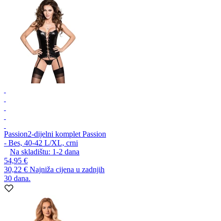
Passion
2-dijelni komplet Passion
- Bes, 40-42 L/XL, crni
Na skladištu:
1-2
dana
54,95 €
30,22 €
Najniža cijena u zadnjih
30 dana.