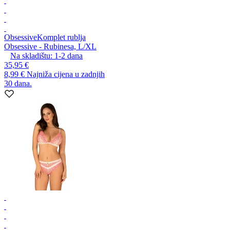
Obsessive
Komplet rublja
Obsessive - Rubinesa, L/XL
Na skladištu:
1-2
dana
35,95 €
8,99 €
Najniža cijena u zadnjih
30 dana.