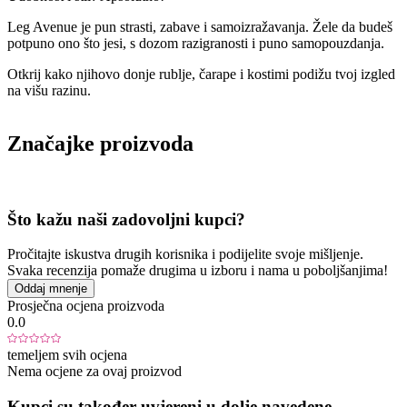
Leg Avenue je pun strasti, zabave i samoizražavanja. Žele da budeš
potpuno ono što jesi, s dozom razigranosti i puno samopouzdanja.
Otkrij kako njihovo donje rublje, čarape i kostimi podižu tvoj izgled
na višu razinu.
Značajke proizvoda
Što kažu naši zadovoljni kupci?
Pročitajte iskustva drugih korisnika i podijelite svoje mišljenje.
Svaka recenzija pomaže drugima u izboru i nama u poboljšanjima!
Oddaj mnenje
Prosječna ocjena proizvoda
0.0
temeljem svih ocjena
Nema ocjene za ovaj proizvod
Kupci su također uvjereni u dolje navedene