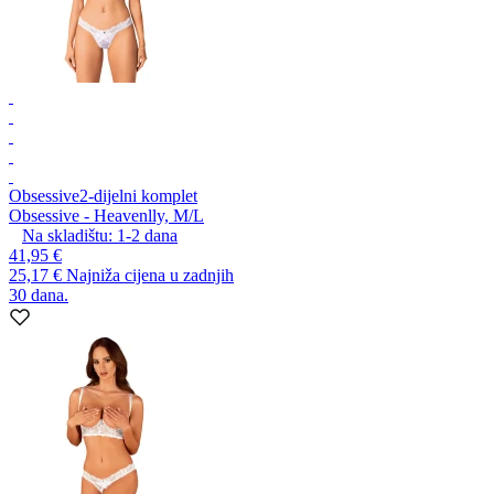
Obsessive
2-dijelni komplet
Obsessive - Heavenlly, M/L
Na skladištu:
1-2
dana
41,95 €
25,17 €
Najniža cijena u zadnjih
30 dana.