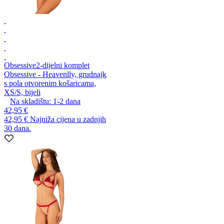
Obsessive
2-dijelni komplet
Obsessive - Heavenlly, grudnajk
s pola otvorenim košaricama,
XS/S, bijeli
Na skladištu:
1-2
dana
42,95 €
42,95 €
Najniža cijena u zadnjih
30 dana.