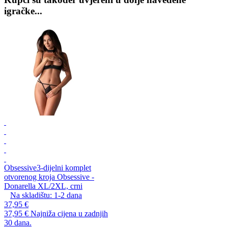
igračke...
Obsessive
3-dijelni komplet
otvorenog kroja Obsessive -
Donarella XL/2XL, crni
Na skladištu:
1-2
dana
37,95 €
37,95 €
Najniža cijena u zadnjih
30 dana.