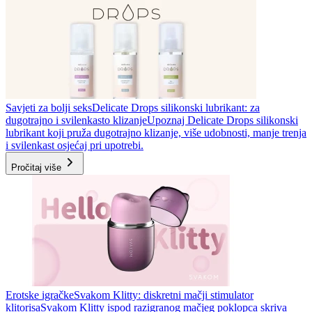
Savjeti za bolji seks
Delicate Drops silikonski lubrikant: za
dugotrajno i svilenkasto klizanje
Upoznaj Delicate Drops silikonski
lubrikant koji pruža dugotrajno klizanje, više udobnosti, manje trenja
i svilenkast osjećaj pri upotrebi.
Pročitaj više
Erotske igračke
Svakom Klitty: diskretni mačji stimulator
klitorisa
Svakom Klitty ispod razigranog mačjeg poklopca skriva