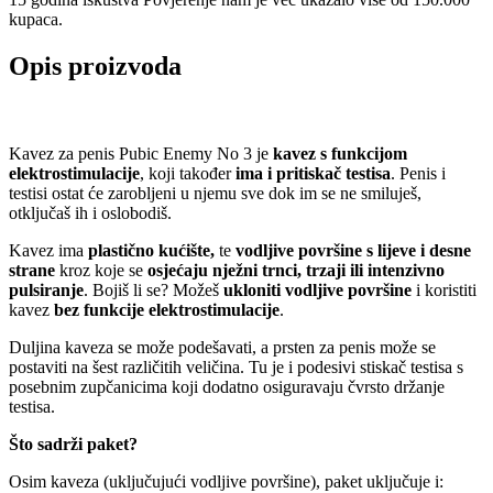
kupaca.
Opis proizvoda
Kavez za penis Pubic Enemy No 3 je
kavez s funkcijom
elektrostimulacije
, koji također
ima i pritiskač testisa
. Penis i
testisi ostat će zarobljeni u njemu sve dok im se ne smiluješ,
otključaš ih i oslobodiš.
Kavez ima
plastično kućište,
te
vodljive površine s lijeve i desne
strane
kroz koje se
osjećaju nježni trnci, trzaji ili intenzivno
pulsiranje
. Bojiš li se? Možeš
ukloniti vodljive površine
i koristiti
kavez
bez funkcije elektrostimulacije
.
Duljina kaveza se može podešavati, a prsten za penis može se
postaviti na šest različitih veličina. Tu je i podesivi stiskač testisa s
posebnim zupčanicima koji dodatno osiguravaju čvrsto držanje
testisa.
Što sadrži paket?
Osim kaveza (uključujući vodljive površine), paket uključuje i: