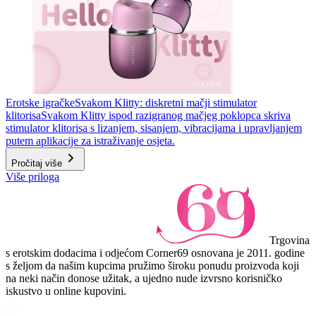
Erotske igračke
Svakom Klitty: diskretni mačji stimulator
klitorisa
Svakom Klitty ispod razigranog mačjeg poklopca skriva
stimulator klitorisa s lizanjem, sisanjem, vibracijama i upravljanjem
putem aplikacije za istraživanje osjeta.
Pročitaj više
Više priloga
Trgovina
s erotskim dodacima i odjećom Corner69 osnovana je 2011. godine
s željom da našim kupcima pružimo široku ponudu proizvoda koji
na neki način donose užitak, a ujedno nude izvrsno korisničko
iskustvo u online kupovini.