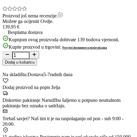
Proizvod još nema recenzije.
Možete ga ocijeniti
Ovdje.
139,95 €
Besplatna dostava
Kupnjom ovog proizvoda dobivate
139
bodova vjernosti.
Kupite proizvod u trgovini:
Provjeri dostupnost u poslovnicama
Dodaj u košaricu
Na skladištu:
Dostava
5-7
radnih dana
Dodaj proizvod na popis želja
Diskretno pakiranje
Narudžbu šaljemo u potpuno neutralnom
pakiranju bez oznaka o sadržaju.
Trebaš savjet?
Naš tim ti je na raspolaganju od pon - sub 9:00 -
20:00.
15 godina iskustva
Povjerenje nam je već ukazalo više od 150.000