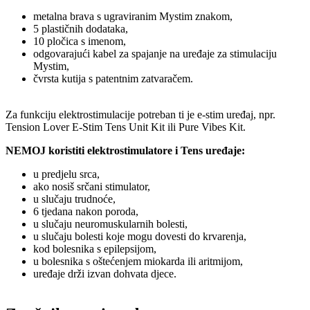
metalna brava s ugraviranim Mystim znakom,
5 plastičnih dodataka,
10 pločica s imenom,
odgovarajući kabel za spajanje na uređaje za stimulaciju
Mystim,
čvrsta kutija s patentnim zatvaračem.
Za funkciju elektrostimulacije potreban ti je e-stim uređaj, npr.
Tension Lover E-Stim Tens Unit Kit ili Pure Vibes Kit.
NEMOJ koristiti elektrostimulatore i Tens uređaje:
u predjelu srca,
ako nosiš srčani stimulator,
u slučaju trudnoće,
6 tjedana nakon poroda,
u slučaju neuromuskularnih bolesti,
u slučaju bolesti koje mogu dovesti do krvarenja,
kod bolesnika s epilepsijom,
u bolesnika s oštećenjem miokarda ili aritmijom,
uređaje drži izvan dohvata djece.