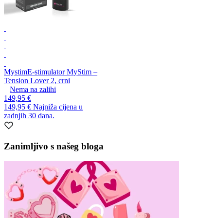
Mystim
E-stimulator MyStim –
Tension Lover 2, crni
Nema na zalihi
149,95 €
149,95 €
Najniža cijena u
zadnjih 30 dana.
Zanimljivo s našeg bloga