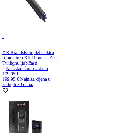
XR Brands
Komplet elektro
stimulatora XR Brands - Zeus
Twilight, ljubičasti
Na skladištu:
5-7
dana
199,95 €
199,95 €
Najniža cijena u
zadnjih 30 dana.