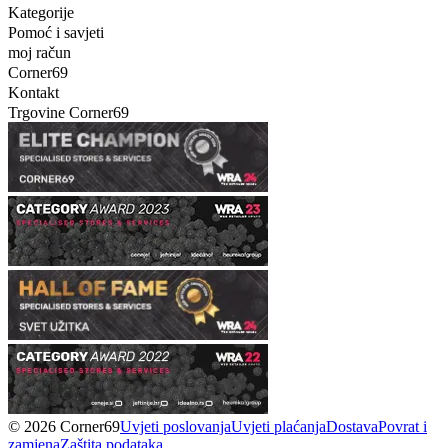
Kategorije
Pomoć i savjeti
moj račun
Corner69
Kontakt
Trgovine Corner69
© 2026 Corner69
Uvjeti poslovanja
Uvjeti plaćanja
Dostava
Povrat i
zamjena
Zaštita podataka