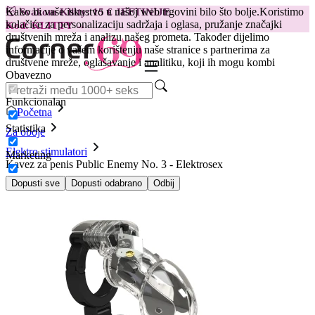
Kako bi vaše iskustvo u našoj web trgovini bilo što bolje.
Koristimo
😽
Svakom Klitty: 15 € JEFTINIJE
kolačiće za personalizaciju sadržaja i oglasa, pružanje značajki
Kod: KLITTY →
društvenih mreža i analizu našeg prometa. Također dijelimo
informacije o vašem korištenju naše stranice s partnerima za
društvene mreže, oglašavanje i analitiku, koji ih mogu kombi
Obavezno
Funkcionalan
Početna
Statistika
Za oboje
Elektro stimulatori
Marketing
Kavez za penis Public Enemy No. 3 - Elektrosex
Dopusti sve
Dopusti odabrano
Odbij