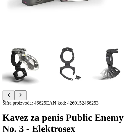
Item
Šifra proizvoda
:
46625
EAN kod
:
4260152466253
1
of
Kavez za penis Public Enemy
11
No. 3 - Elektrosex