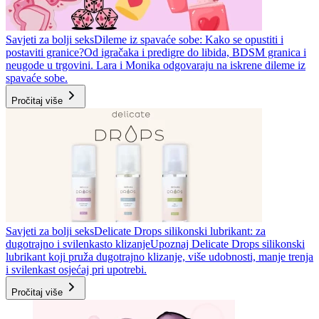
Savjeti za bolji seks
Dileme iz spavaće sobe: Kako se opustiti i
postaviti granice?
Od igračaka i predigre do libida, BDSM granica i
neugode u trgovini. Lara i Monika odgovaraju na iskrene dileme iz
spavaće sobe.
Pročitaj više
Savjeti za bolji seks
Delicate Drops silikonski lubrikant: za
dugotrajno i svilenkasto klizanje
Upoznaj Delicate Drops silikonski
lubrikant koji pruža dugotrajno klizanje, više udobnosti, manje trenja
i svilenkast osjećaj pri upotrebi.
Pročitaj više