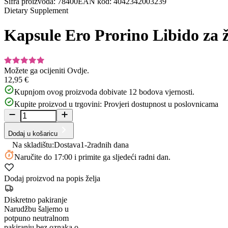
Šifra proizvoda
:
78400
EAN kod
:
4042342003239
Dietary Supplement
Kapsule Ero Prorino Libido za 
Možete ga ocijeniti
Ovdje.
12,95 €
Kupnjom ovog proizvoda dobivate
12
bodova vjernosti.
Kupite proizvod u trgovini:
Provjeri dostupnost u poslovnicama
Dodaj u košaricu
Na skladištu:
Dostava
1-2
radnih dana
Naručite
do 17:00
i primite ga sljedeći radni dan.
Dodaj proizvod na popis želja
Diskretno pakiranje
Narudžbu šaljemo u
potpuno neutralnom
pakiranju bez oznaka o