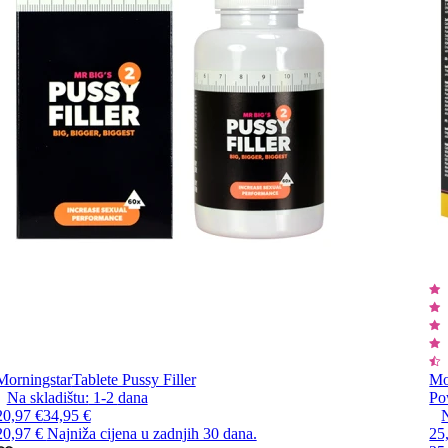
Morningstar
Tablete Pussy Filler
Mo
Na skladištu:
1-2
dana
Po
20,97 €
34,95 €
N
20,97 €
Najniža cijena u zadnjih 30 dana.
25