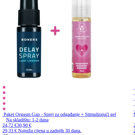
Paket Orgasm Gap - Sprej za odgađanje + Stimulirajući gel
Na skladištu:
1-2
dana
24,72 €
30,90 €
29,33 €
Najniža cijena u zadnjih 30 dana.