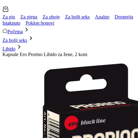
Za nju
Za njega
Za oboje
Za bolji seks
Analno
Drogerija
Istaknuto
Poklon bonovi
Početna
Za bolji seks
Libido
Kapsule Ero Prorino Libido za žene, 2 kom