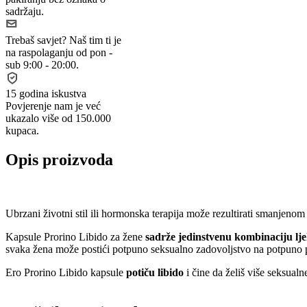
sadržaju.
Trebaš savjet?
Naš tim ti je
na raspolaganju od pon -
sub 9:00 - 20:00.
15 godina iskustva
Povjerenje nam je već
ukazalo više od 150.000
kupaca.
Opis proizvoda
Ubrzani životni stil ili hormonska terapija može rezultirati smanjenom
Kapsule Prorino Libido za žene
sadrže jedinstvenu kombinaciju ljek
svaka žena može postići potpuno seksualno zadovoljstvo na potpuno p
Ero Prorino Libido kapsule
potiču libido
i čine da želiš više seksual