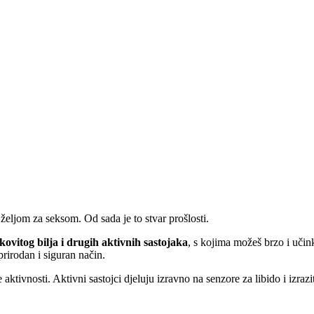
 željom za seksom. Od sada je to stvar prošlosti.
ovitog bilja i drugih aktivnih sastojaka
, s kojima možeš brzo i učin
rirodan i siguran način.
ne aktivnosti. Aktivni sastojci djeluju izravno na senzore za libido i izr