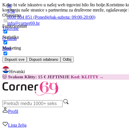
Kako bi vaše iskustvo u našoj web trgovini bilo što bolje.
Koristimo ko
5k
korištenju naše stranice s partnerima za društvene mreže, oglašavanje 
3,5k
Obavezno
0800 804 851
(Ponedjeljak-subota:
09:00-20:00)
info@corner69.hr
Funkcionalan
Trgovine
Statistika
O nama
Marketing
Blog
Kontakt
Dopusti sve
Dopusti odabrano
Odbij
Hrvatski
😽
Svakom Klitty: 15 € JEFTINIJE
Kod: KLITTY →
Profil
Lista želja