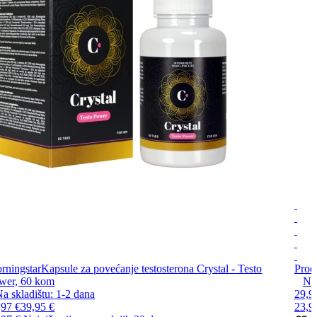
rningstar
Kapsule za povećanje testosterona Crystal - Testo
Proe
wer, 60 kom
Na 
a skladištu:
1-2
dana
29,9
,97 €
39,95 €
23,9