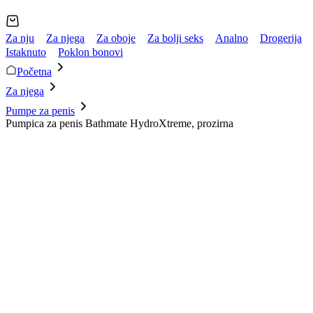
Za nju
Za njega
Za oboje
Za bolji seks
Analno
Drogerija
Istaknuto
Poklon bonovi
Početna
Za njega
Pumpe za penis
Pumpica za penis Bathmate HydroXtreme, prozirna