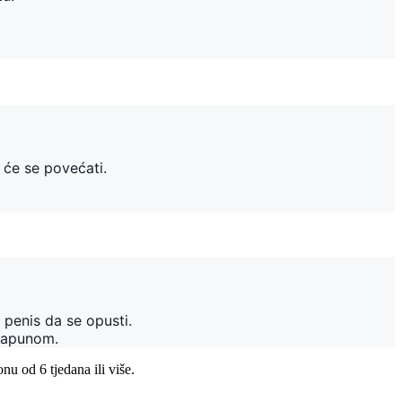
u će se povećati.
 penis da se opusti.
 sapunom.
u od 6 tjedana ili više.