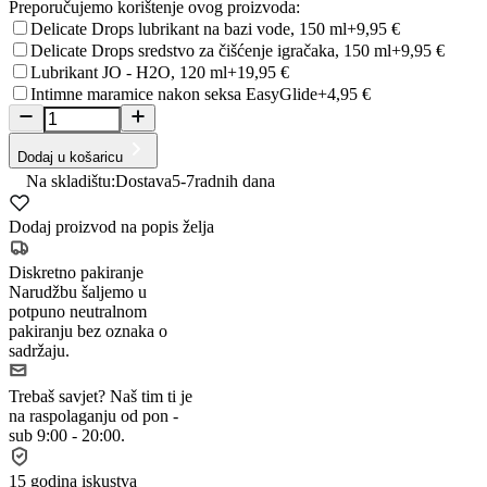
Preporučujemo korištenje ovog proizvoda:
Delicate Drops lubrikant na bazi vode, 150 ml
+9,95 €
Delicate Drops sredstvo za čišćenje igračaka, 150 ml
+9,95 €
Lubrikant JO - H2O, 120 ml
+19,95 €
Intimne maramice nakon seksa EasyGlide
+4,95 €
Dodaj u košaricu
Na skladištu:
Dostava
5-7
radnih dana
Dodaj proizvod na popis želja
Diskretno pakiranje
Narudžbu šaljemo u
potpuno neutralnom
pakiranju bez oznaka o
sadržaju.
Trebaš savjet?
Naš tim ti je
na raspolaganju od pon -
sub 9:00 - 20:00.
15 godina iskustva