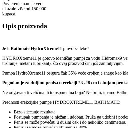
Povjerenje nam je već
ukazalo više od 150.000
kupaca.
Opis proizvoda
Je li
Bathmate HydroXtreme11
pravo za tebe?
HYDROXtreme11 je gotovo identičan pumpi za vodu Hidromax9 verziji.
tuširanje, metar i lubrikant), što ovaj proizvod čini još zanimljivijim.
Pumpa HydroXtreme11 osigura čak 35% veće crpljenje snage kao klasi
Pogodan je za duljinu penisa u erekciji 23 -28 cm i obujam penis
Ne odgovara ti veličina ili transparentna boja? Ne brini, imamo Bat
Prednosti erekcijske pumpe HYDROXTREME11 BATHMATE:
Brzo stjecanje rezultata.
Postupak pumpanja je nježan i udoban. Pruža ga udobni i podesivi
Penis se može povećati u dužini čak i do nekoliko centimetara.
Penisu se može povećati obujam za 30%.