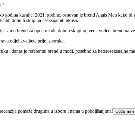
ne!
godina kasnije, 2021. godine, osnovan je brend Anais Men kako bi služ
zličitih dobnih skupina i seksualnih ukusa.
n. I nije samo brend za opću mlađu dobnu skupinu, već i vodeći brend na
rava odjel kvalitete prije isporuke.
h ruku i danas je referentni brend u modi, posebno za heteroseksualne 
ka recenzija pomaže drugima u izboru i nama u poboljšanjima!
Oddaj mne