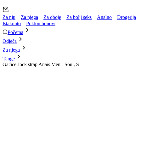
Za nju
Za njega
Za oboje
Za bolji seks
Analno
Drogerija
Istaknuto
Poklon bonovi
Početna
Odjeća
Za njega
Tange
Gaćice Jock strap Anais Men - Soul, S