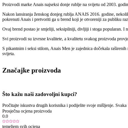
Proizvodi marke Anais najseksi donje rublje na svijetu od 2003. godi
Nakon lansiranja ženskog donjeg rublja ANAIS 2016. godine, nekoliko 
pokrenuti Anais i pretvoriti ga u brend koji je otvoreniji za publiku ra
Ovaj brend postao je smjeliji, seksipilniji, divljiji i stoga populara
Svi proizvodi su izvrsne kvalitete, a kvalitetu svakog proizvoda provje
S pikantnim i seksi stilom, Anais Men je zajednica dočekala rašireni
svijeta.
Značajke proizvoda
Što kažu naši zadovoljni kupci?
Pročitajte iskustva drugih korisnika i podijelite svoje mišljenje. Sva
Prosječna ocjena proizvoda
0.0
temeljem svih ocjena