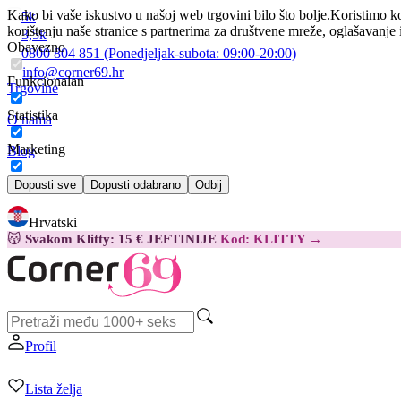
Kako bi vaše iskustvo u našoj web trgovini bilo što bolje.
Koristimo ko
5k
korištenju naše stranice s partnerima za društvene mreže, oglašavanje 
3,5k
Obavezno
0800 804 851
(Ponedjeljak-subota:
09:00-20:00)
info@corner69.hr
Funkcionalan
Trgovine
Statistika
O nama
Marketing
Blog
Kontakt
Dopusti sve
Dopusti odabrano
Odbij
Hrvatski
😽
Svakom Klitty: 15 € JEFTINIJE
Kod: KLITTY →
Profil
Lista želja