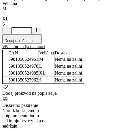
Veličina
M
L
XL
S
Dodaj u košaricu
Više informacija o dostavi
EAN
Veličina
Dostava
5901350524961
M
Nema na zalihi!
5901350524978
L
Nema na zalihi!
5901350524985
XL
Nema na zalihi!
5901350527962
S
Nema na zalihi!
Dodaj proizvod na popis želja
Diskretno pakiranje
Narudžbu šaljemo u
potpuno neutralnom
pakiranju bez oznaka o
sadržaju.