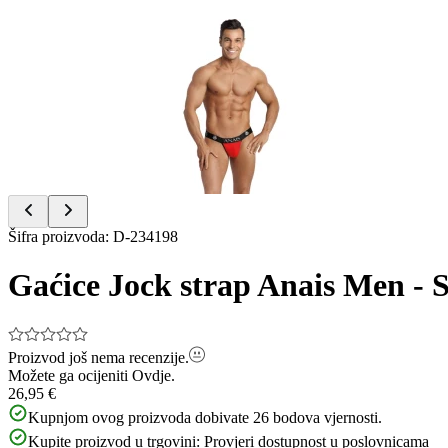
Item
1
of
4
Item
Šifra proizvoda
:
D-234198
1
of
Gaćice Jock strap Anais Men - S
4
Proizvod još nema recenzije.
Možete ga ocijeniti
Ovdje.
26,95 €
Kupnjom ovog proizvoda dobivate
26
bodova vjernosti.
Kupite proizvod u trgovini:
Provjeri dostupnost u poslovnicama