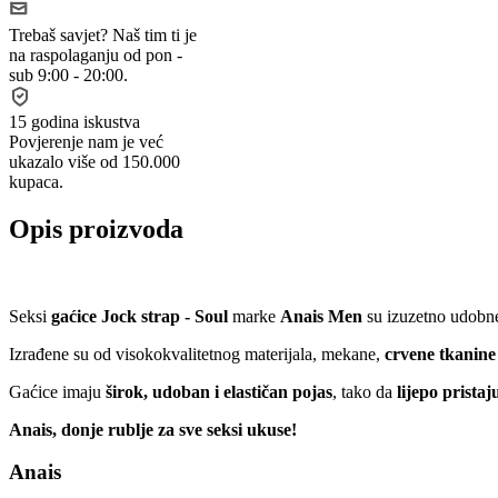
Trebaš savjet?
Naš tim ti je
na raspolaganju od pon -
sub 9:00 - 20:00.
15 godina iskustva
Povjerenje nam je već
ukazalo više od 150.000
kupaca.
Opis proizvoda
Seksi
gaćice Jock strap - Soul
marke
Anais Men
su izuzetno udobn
Izrađene su od visokokvalitetnog materijala, mekane,
crvene tkanine
Gaćice imaju
širok, udoban i elastičan pojas
, tako da
lijepo pristaj
Anais, donje rublje za sve seksi ukuse!
Anais