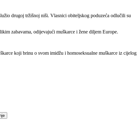
io drugoj tržišnoj niši. Vlasnici obiteljskog poduzeća odlučili su
 velikim zabavama, odijevajući muškarce i žene diljem Europe.
muškarce koji brinu o svom imidžu i homoseksualne muškarce iz cijelog
nje