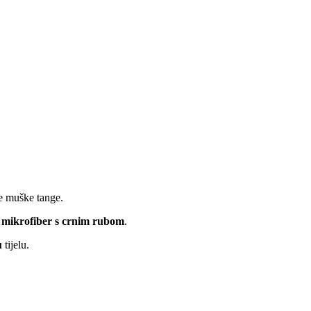
e muške tange.
 mikrofiber s crnim rubom
.
u
tijelu.