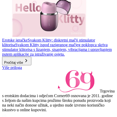
Erotske igračke
Svakom Klitty: diskretni mačji stimulator
klitorisa
Svakom Klitty ispod razigranog mačjeg poklopca skriva
stimulator klitorisa s lizanjem, sisanjem, vibracijama i upravljanjem
putem aplikacije za istraživanje osjeta.
Pročitaj više
Više priloga
Trgovina
s erotskim dodacima i odjećom Corner69 osnovana je 2011. godine
s željom da našim kupcima pružimo široku ponudu proizvoda koji
na neki način donose užitak, a ujedno nude izvrsno korisničko
iskustvo u online kupovini.