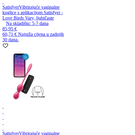
Satisfyer
Vibrirajuće vaginalne
kuglice s aplikacijom Satisfyer -
Love Birds Vary, ljubičaste
Na skladištu:
5-7
dana
85,95 €
60,71 €
Najniža cijena u zadnjih
30 dana.
Satisfyer
Vibrirajuće vaginalne