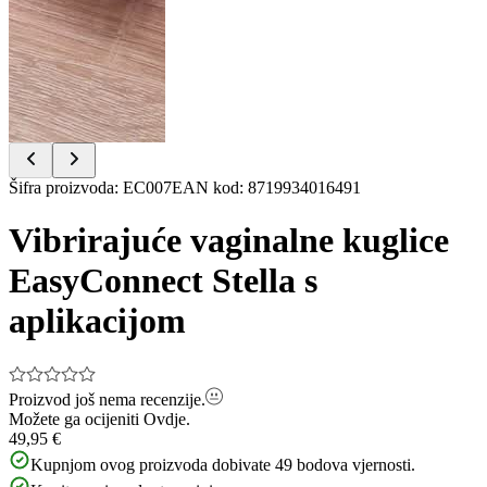
Item
Šifra proizvoda
:
EC007
EAN kod
:
8719934016491
1
of
Vibrirajuće vaginalne kuglice
14
EasyConnect Stella s
aplikacijom
Proizvod još nema recenzije.
Možete ga ocijeniti
Ovdje.
49,95 €
Kupnjom ovog proizvoda dobivate
49
bodova vjernosti.