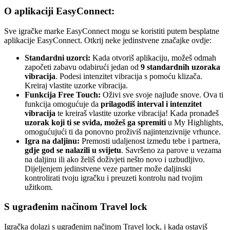
O aplikaciji EasyConnect:
Sve igračke marke EasyConnect mogu se koristiti putem besplatne
aplikacije EasyConnect. Otkrij neke jedinstvene značajke ovdje:
Standardni uzorci:
Kada otvoriš aplikaciju, možeš odmah
započeti zabavu odabirući jedan od
9 standardnih uzoraka
vibracija
. Podesi intenzitet vibracija s pomoću klizača.
Kreiraj vlastite uzorke vibracija.
Funkcija Free Touch:
Oživi sve svoje najluđe snove. Ova ti
funkcija omogućuje da
prilagodiš interval i intenzitet
vibracija
te kreiraš vlastite uzorke vibracija! Kada pronađeš
uzorak koji ti se sviđa, možeš ga spremiti
u My Highlights,
omogućujući ti da ponovno proživiš najintenzivnije vrhunce.
Igra na daljinu:
Premosti udaljenost između tebe i partnera,
gdje god se nalazili u svijetu
. Savršeno za parove u vezama
na daljinu ili ako želiš doživjeti nešto novo i uzbudljivo.
Dijeljenjem jedinstvene veze partner može daljinski
kontrolirati tvoju igračku i preuzeti kontrolu nad tvojim
užitkom.
S ugrađenim načinom Travel lock
Igračka dolazi s ugrađenim načinom Travel lock, i kada ostaviš