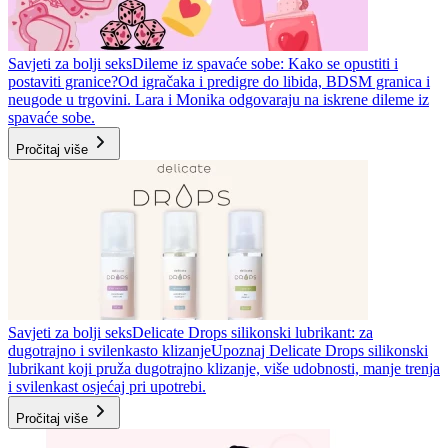
Savjeti za bolji seks
Dileme iz spavaće sobe: Kako se opustiti i
postaviti granice?
Od igračaka i predigre do libida, BDSM granica i
neugode u trgovini. Lara i Monika odgovaraju na iskrene dileme iz
spavaće sobe.
Pročitaj više
Savjeti za bolji seks
Delicate Drops silikonski lubrikant: za
dugotrajno i svilenkasto klizanje
Upoznaj Delicate Drops silikonski
lubrikant koji pruža dugotrajno klizanje, više udobnosti, manje trenja
i svilenkast osjećaj pri upotrebi.
Pročitaj više