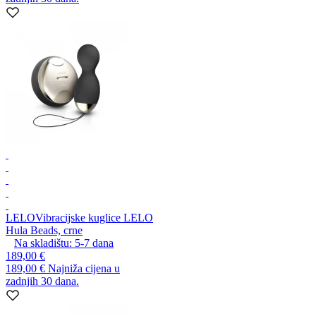
LELO
Vibracijske kuglice LELO
Hula Beads, crne
Na skladištu:
5-7
dana
189,00 €
189,00 €
Najniža cijena u
zadnjih 30 dana.