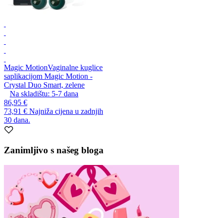
Magic Motion
Vaginalne kuglice
saplikacijom Magic Motion -
Crystal Duo Smart, zelene
Na skladištu:
5-7
dana
86,95 €
73,91 €
Najniža cijena u zadnjih
30 dana.
Zanimljivo s našeg bloga