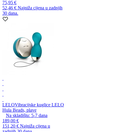
75,95 €
52,46 €
Najniža cijena u zadnjih
30 dana.
LELO
Vibracijske kuglice LELO
Hula Beads, plave
Na skladištu:
5-7
dana
189,00 €
151,20 €
Najniža cijena u
zadnjih 30 dana.