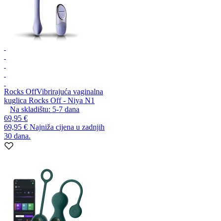
Rocks Off
Vibrirajuća vaginalna
kuglica Rocks Off - Niya N1
Na skladištu:
5-7
dana
69,95 €
69,95 €
Najniža cijena u zadnjih
30 dana.