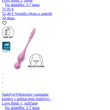
Love Birds 1, bijele
Na skladištu:
5-7
dana
75,95 €
52,46 €
Najniža cijena u zadnjih
30 dana.
Satisfyer
Vibrirajuće vaginalne
kuglice s aplikacijom Satisfyer -
Love Birds 1, ružičaste
Na skladištu:
5-7
dana