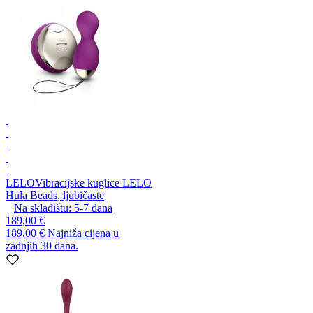
LELO
Vibracijske kuglice LELO
Hula Beads, ljubičaste
Na skladištu:
5-7
dana
189,00 €
189,00 €
Najniža cijena u
zadnjih 30 dana.