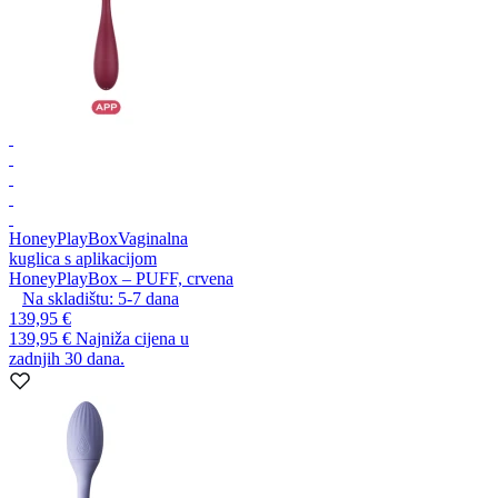
HoneyPlayBox
Vaginalna
kuglica s aplikacijom
HoneyPlayBox – PUFF, crvena
Na skladištu:
5-7
dana
139,95 €
139,95 €
Najniža cijena u
zadnjih 30 dana.