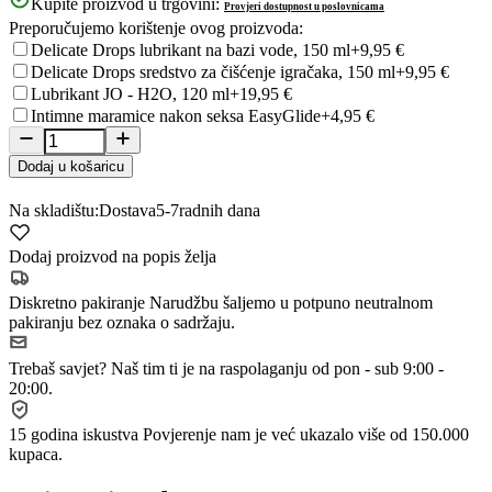
Kupite proizvod u trgovini:
Provjeri dostupnost u poslovnicama
Preporučujemo korištenje ovog proizvoda:
Delicate Drops lubrikant na bazi vode, 150 ml
+9,95 €
Delicate Drops sredstvo za čišćenje igračaka, 150 ml
+9,95 €
Lubrikant JO - H2O, 120 ml
+19,95 €
Intimne maramice nakon seksa EasyGlide
+4,95 €
Dodaj u košaricu
Na skladištu:
Dostava
5-7
radnih dana
Dodaj proizvod na popis želja
Diskretno pakiranje
Narudžbu šaljemo u potpuno neutralnom
pakiranju bez oznaka o sadržaju.
Trebaš savjet?
Naš tim ti je na raspolaganju od pon - sub 9:00 -
20:00.
15 godina iskustva
Povjerenje nam je već ukazalo više od 150.000
kupaca.