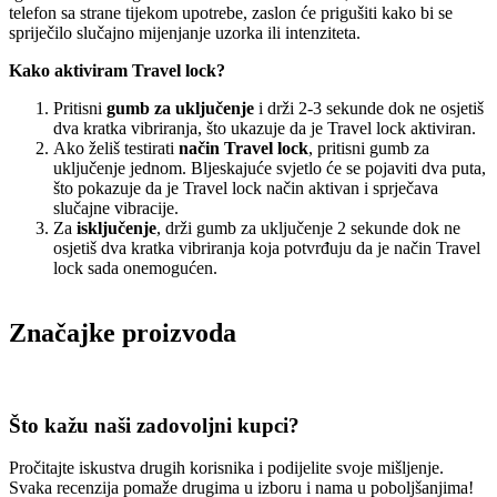
telefon sa strane tijekom upotrebe, zaslon će prigušiti kako bi se
spriječilo slučajno mijenjanje uzorka ili intenziteta.
Kako aktiviram Travel lock?
Pritisni
gumb za uključenje
i drži 2-3 sekunde dok ne osjetiš
dva kratka vibriranja, što ukazuje da je Travel lock aktiviran.
Ako želiš testirati
način Travel lock
, pritisni gumb za
uključenje jednom. Bljeskajuće svjetlo će se pojaviti dva puta,
što pokazuje da je Travel lock način aktivan i sprječava
slučajne vibracije.
Za
isključenje
, drži gumb za uključenje 2 sekunde dok ne
osjetiš dva kratka vibriranja koja potvrđuju da je način Travel
lock sada onemogućen.
Značajke proizvoda
Što kažu naši zadovoljni kupci?
Pročitajte iskustva drugih korisnika i podijelite svoje mišljenje.
Svaka recenzija pomaže drugima u izboru i nama u poboljšanjima!