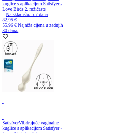
kuglice s aplikacijom Satisfyer -
Love Birds 2, ružičaste
Na skladištu:
5-7
dana
82,95 €
55,96 €
Najniža cijena u zadnjih
30 dana.
Satisfyer
Vibrirajuće vaginalne
kuglice s aplikacijom Satisfyer -