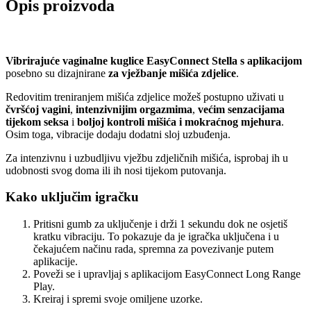
Opis proizvoda
Vibrirajuće vaginalne kuglice EasyConnect Stella s aplikacijom
posebno su dizajnirane
za vježbanje mišića zdjelice
.
Redovitim treniranjem mišića zdjelice možeš postupno uživati u
čvršćoj vagini
,
intenzivnijim orgazmima
,
većim senzacijama
tijekom seksa
i
boljoj kontroli mišića i mokraćnog mjehura
.
Osim toga, vibracije dodaju dodatni sloj uzbuđenja.
Za intenzivnu i uzbudljivu vježbu zdjeličnih mišića, isprobaj ih u
udobnosti svog doma ili ih nosi tijekom putovanja.
Kako uključim igračku
Pritisni gumb za uključenje i drži 1 sekundu dok ne osjetiš
kratku vibraciju. To pokazuje da je igračka uključena i u
čekajućem načinu rada, spremna za povezivanje putem
aplikacije.
Poveži se i upravljaj s aplikacijom EasyConnect Long Range
Play.
Kreiraj i spremi svoje omiljene uzorke.