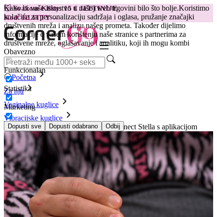
Kako bi vaše iskustvo u našoj web trgovini bilo što bolje.
Koristimo
😽
Svakom Klitty: 15 € JEFTINIJE
kolačiće za personalizaciju sadržaja i oglasa, pružanje značajki
Kod: KLITTY →
društvenih mreža i analizu našeg prometa. Također dijelimo
informacije o vašem korištenju naše stranice s partnerima za
društvene mreže, oglašavanje i analitiku, koji ih mogu kombi
Obavezno
Funkcionalan
Početna
Statistika
Za nju
Vaginalne kuglice
Marketing
Vibracijske kuglice
Vibrirajuće vaginalne kuglice EasyConnect Stella s aplikacijom
Dopusti sve
Dopusti odabrano
Odbij