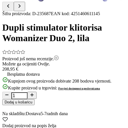
Item
Šifra proizvoda
:
D-235687
EAN kod
:
4251460611145
1
of
Dupli stimulator klitorisa
4
Womanizer Duo 2, lila
Proizvod još nema recenzije.
Možete ga ocijeniti
Ovdje.
208,95 €
Besplatna dostava
Kupnjom ovog proizvoda dobivate
208
bodova vjernosti.
Kupite proizvod u trgovini:
Provjeri dostupnost u poslovnicama
Dodaj u košaricu
Na skladištu:
Dostava
5-7
radnih dana
Dodaj proizvod na popis želja