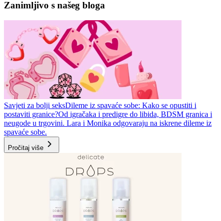
Zanimljivo s našeg bloga
Savjeti za bolji seks
Dileme iz spavaće sobe: Kako se opustiti i
postaviti granice?
Od igračaka i predigre do libida, BDSM granica i
neugode u trgovini. Lara i Monika odgovaraju na iskrene dileme iz
spavaće sobe.
Pročitaj više