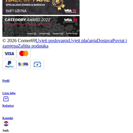
© 2026 Corner69
Uvjeti poslovanja
Uvjeti plaćanja
Dostava
Povrat i
zamjena
Zaštita podataka
Profil
Lista želja
Košarica
Kontakt
Jezik