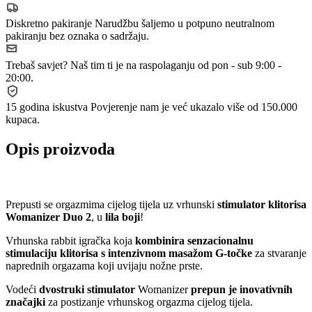
Diskretno pakiranje
Narudžbu šaljemo u potpuno neutralnom
pakiranju bez oznaka o sadržaju.
Trebaš savjet?
Naš tim ti je na raspolaganju od pon - sub 9:00 -
20:00.
15 godina iskustva
Povjerenje nam je već ukazalo više od 150.000
kupaca.
Opis proizvoda
Prepusti se orgazmima cijelog tijela uz vrhunski
stimulator klitorisa
Womanizer Duo 2
, u
lila boji
!
Vrhunska rabbit igračka koja
kombinira senzacionalnu
stimulaciju klitorisa s intenzivnom masažom G-točke
za stvaranje
naprednih orgazama koji uvijaju nožne prste.
Vodeći
dvostruki stimulator
Womanizer
prepun je inovativnih
značajki
za postizanje vrhunskog orgazma cijelog tijela.