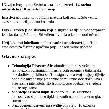
Uživaj u bogatoj mješavini osjeta i biraj između
14 razina
intenziteta
i
10 uzoraka vibracije
.
Ima
dva
neovisno kontrolirana
motora
koji omogućuju veliku
svestranost i prilagođenu kontrolu.
Duo 2 izrađen je od
silikona
koji je siguran za tijelo i
vodootporan
je, tako da možeš produžiti vrijeme igranja u kadi ili pod tušem!
Uvijek koristi
lubrikant na bazi vode
i ne zaboravi ga očistiti
sredstvom za čišćenje igračaka prije i nakon svake uporabe.
Glavne značajke:
Tehnologija Pleasure Air
stimulira klitoris savršenom
ravnotežom pulsirajućih i masirajućih promjena tlaka zraka
bez dodirivanja klitorisa. To osigurava da tvoje najosjetljivije
područje nikada nije pretjerano stimulirano dok doživljavaš
više razina intenziteta, što ti omogućuje postizanje sljedeće
razine orgazama.
Vibracije i zračni impulsi
kontroliraju se zasebno i
jednostavno s pomoću tipki mekanih na dodir na vrhu glave
stimulatora.
S
izbočenom glavom
na savitljivom vratu, 10 uzoraka