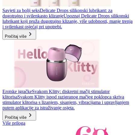
Savjeti za bolji seks
Delicate Drops silikonski lubrikant: za
dugotrajno i svilenkasto klizanje
Upoznaj Delicate Drops silikonski
lubrikant koji pruža dugotrajno klizanje, više udobnosti, manje trenja
i svilenkast osjećaj pri upotrebi.
Pročitaj više
Erotske igračke
Svakom Klitty: diskretni mačji stimulator
klitorisa
Svakom Klitty ispod razigranog mačjeg poklopca skriva
stimulator klitorisa s lizanjem, sisanjem, vibracijama i upravljanjem
putem aplikacije za istraživanje osjeta.
Pročitaj više
Više priloga