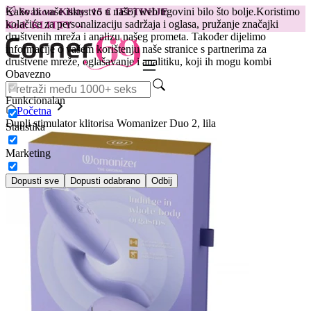
Kako bi vaše iskustvo u našoj web trgovini bilo što bolje.
Koristimo
😽
Svakom Klitty: 15 € JEFTINIJE
kolačiće za personalizaciju sadržaja i oglasa, pružanje značajki
Kod: KLITTY →
društvenih mreža i analizu našeg prometa. Također dijelimo
informacije o vašem korištenju naše stranice s partnerima za
društvene mreže, oglašavanje i analitiku, koji ih mogu kombi
Obavezno
Funkcionalan
Početna
Dupli stimulator klitorisa Womanizer Duo 2, lila
Statistika
Marketing
Dopusti sve
Dopusti odabrano
Odbij