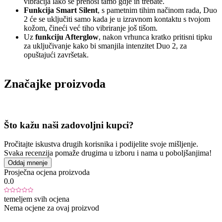
vibracija lako se prenosi tamo gdje ih trebate.
Funkcija Smart Silent
, s pametnim tihim načinom rada, Duo
2 će se uključiti samo kada je u izravnom kontaktu s tvojom
kožom, čineći već tiho vibriranje još tišom.
Uz
funkciju Afterglow
, nakon vrhunca kratko pritisni tipku
za uključivanje kako bi smanjila intenzitet Duo 2, za
opuštajući završetak.
Značajke proizvoda
Što kažu naši zadovoljni kupci?
Pročitajte iskustva drugih korisnika i podijelite svoje mišljenje.
Svaka recenzija pomaže drugima u izboru i nama u poboljšanjima!
Oddaj mnenje
Prosječna ocjena proizvoda
0.0
temeljem svih ocjena
Nema ocjene za ovaj proizvod