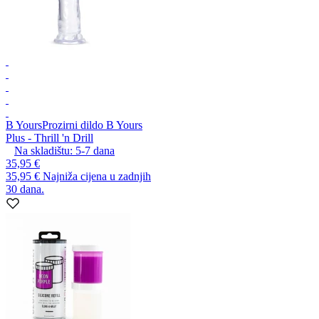
B Yours
Prozirni dildo B Yours
Plus - Thrill 'n Drill
Na skladištu:
5-7
dana
35,95 €
35,95 €
Najniža cijena u zadnjih
30 dana.