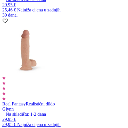
29,95 €
25,46 €
Najniža cijena u zadnjih
30 dana.
Real Fantasy
Realistični dildo
Glynn
Na skladištu:
1-2
dana
29,95 €
29,95 €
Najniža cijena u zadnjih