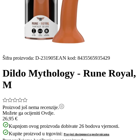
Šifra proizvoda
:
D-231905
EAN kod
:
8435565935429
Dildo Mythology - Rune Royal,
M
Proizvod još nema recenzije.
Možete ga ocijeniti
Ovdje.
26,95 €
Kupnjom ovog proizvoda dobivate
26
bodova vjernosti.
Kupite proizvod u trgovini:
Provjeri dostupnost u poslovnicama