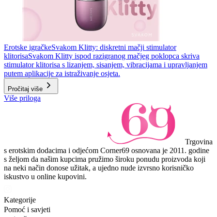
Erotske igračke
Svakom Klitty: diskretni mačji stimulator
klitorisa
Svakom Klitty ispod razigranog mačjeg poklopca skriva
stimulator klitorisa s lizanjem, sisanjem, vibracijama i upravljanjem
putem aplikacije za istraživanje osjeta.
Pročitaj više
Više priloga
Trgovina
s erotskim dodacima i odjećom Corner69 osnovana je 2011. godine
s željom da našim kupcima pružimo široku ponudu proizvoda koji
na neki način donose užitak, a ujedno nude izvrsno korisničko
iskustvo u online kupovini.
Kategorije
Pomoć i savjeti