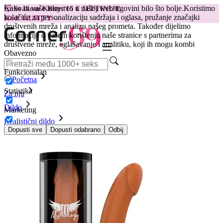
Kako bi vaše iskustvo u našoj web trgovini bilo što bolje.
Koristimo
😽
Svakom Klitty: 15 € JEFTINIJE
kolačiće za personalizaciju sadržaja i oglasa, pružanje značajki
Kod: KLITTY →
društvenih mreža i analizu našeg prometa. Također dijelimo
informacije o vašem korištenju naše stranice s partnerima za
društvene mreže, oglašavanje i analitiku, koji ih mogu kombi
Obavezno
Funkcionalan
Početna
Statistika
Za nju
Dildo
Marketing
Realistični dildo
Dildo Mythology - Rune Royal, M
Dopusti sve
Dopusti odabrano
Odbij