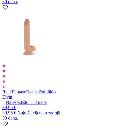
30 dana.
Real Fantasy
Realistični dildo
Elvin
Na skladištu:
1-2
dana
39,95 €
39,95 €
Najniža cijena u zadnjih
30 dana.