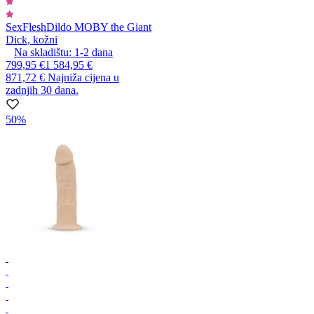
SexFlesh
Dildo MOBY the Giant
Dick, kožni
Na skladištu:
1-2
dana
799,95 €
1 584,95 €
871,72 €
Najniža cijena u
zadnjih 30 dana.
50%