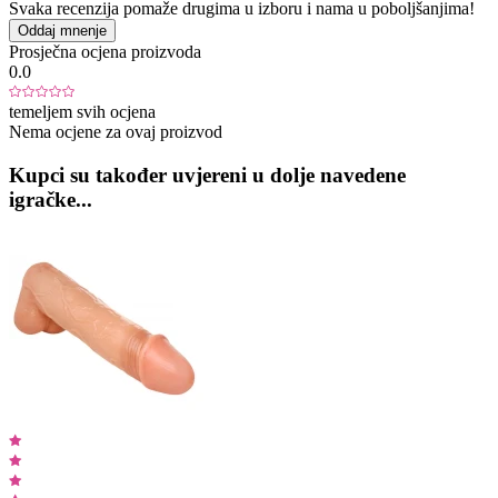
Svaka recenzija pomaže drugima u izboru i nama u poboljšanjima!
Oddaj mnenje
Prosječna ocjena proizvoda
0.0
temeljem svih ocjena
Nema ocjene za ovaj proizvod
Kupci su također uvjereni u dolje navedene
igračke...