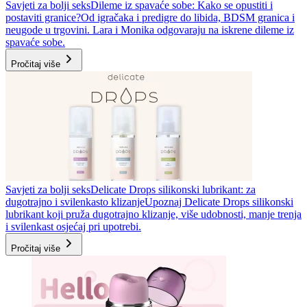
Savjeti za bolji seks
Dileme iz spavaće sobe: Kako se opustiti i
postaviti granice?
Od igračaka i predigre do libida, BDSM granica i
neugode u trgovini. Lara i Monika odgovaraju na iskrene dileme iz
spavaće sobe.
Pročitaj više
Savjeti za bolji seks
Delicate Drops silikonski lubrikant: za
dugotrajno i svilenkasto klizanje
Upoznaj Delicate Drops silikonski
lubrikant koji pruža dugotrajno klizanje, više udobnosti, manje trenja
i svilenkast osjećaj pri upotrebi.
Pročitaj više