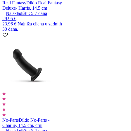
Real Fantasy
Dildo Real Fantasy
Deluxe- Harris, 14.5 cm
Na skladištu:
5-7
dana
29,95 €
23,96 €
Najniža cijena u zadnjih
30 dana.
No-Parts
Dildo No-Parts -
Charlie, 14.5 cm, crni
Na skladištu:
5-7
dana