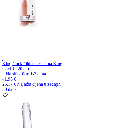
King Cock
Dildo s testisima King
Cock 8, 20 cm
Na skladištu:
1-2
dana
41,95 €
25,17 €
Najniža cijena u zadnjih
30 dana.