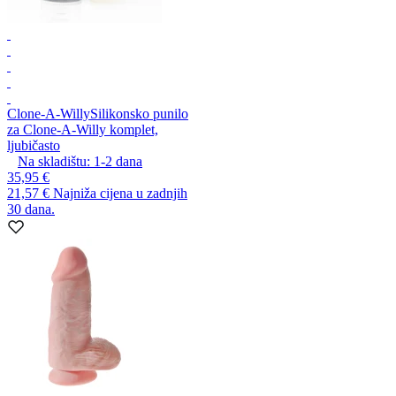
Clone-A-Willy
Silikonsko punilo
za Clone-A-Willy komplet,
ljubičasto
Na skladištu:
1-2
dana
35,95 €
21,57 €
Najniža cijena u zadnjih
30 dana.