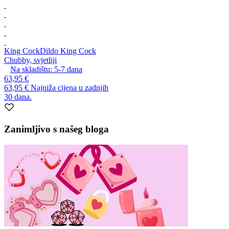
King Cock
Dildo King Cock
Chubby, svjetliji
Na skladištu:
5-7
dana
63,95 €
63,95 €
Najniža cijena u zadnjih
30 dana.
Zanimljivo s našeg bloga