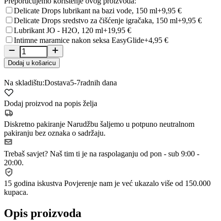
Preporučujemo korištenje ovog proizvoda:
Delicate Drops lubrikant na bazi vode, 150 ml
+9,95 €
Delicate Drops sredstvo za čišćenje igračaka, 150 ml
+9,95 €
Lubrikant JO - H2O, 120 ml
+19,95 €
Intimne maramice nakon seksa EasyGlide
+4,95 €
Dodaj u košaricu
Na skladištu:
Dostava
5-7
radnih dana
Dodaj proizvod na popis želja
Diskretno pakiranje
Narudžbu šaljemo u potpuno neutralnom
pakiranju bez oznaka o sadržaju.
Trebaš savjet?
Naš tim ti je na raspolaganju od pon - sub 9:00 -
20:00.
15 godina iskustva
Povjerenje nam je već ukazalo više od 150.000
kupaca.
Opis proizvoda