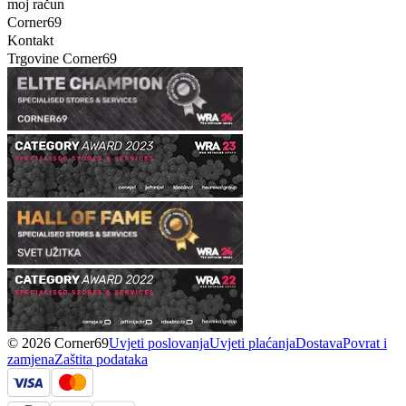
moj račun
Corner69
Kontakt
Trgovine Corner69
© 2026 Corner69
Uvjeti poslovanja
Uvjeti plaćanja
Dostava
Povrat i
zamjena
Zaštita podataka