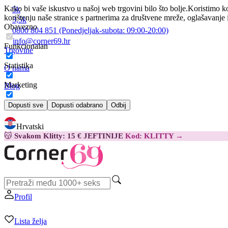
Kako bi vaše iskustvo u našoj web trgovini bilo što bolje.
Koristimo ko
5k
korištenju naše stranice s partnerima za društvene mreže, oglašavanje 
3,5k
Obavezno
0800 804 851
(Ponedjeljak-subota:
09:00-20:00)
info@corner69.hr
Funkcionalan
Trgovine
Statistika
O nama
Marketing
Blog
Kontakt
Dopusti sve
Dopusti odabrano
Odbij
Hrvatski
😽
Svakom Klitty: 15 € JEFTINIJE
Kod: KLITTY →
Profil
Lista želja