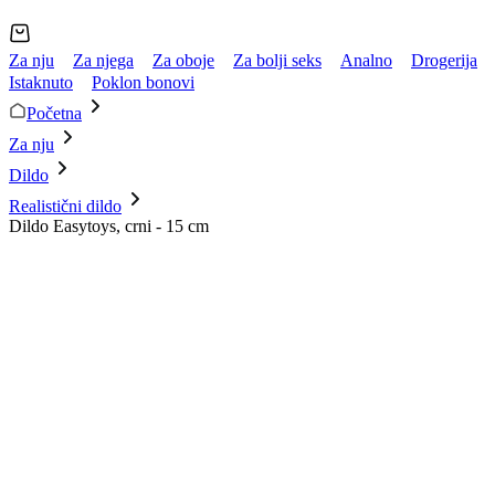
Za nju
Za njega
Za oboje
Za bolji seks
Analno
Drogerija
Istaknuto
Poklon bonovi
Početna
Za nju
Dildo
Realistični dildo
Dildo Easytoys, crni - 15 cm