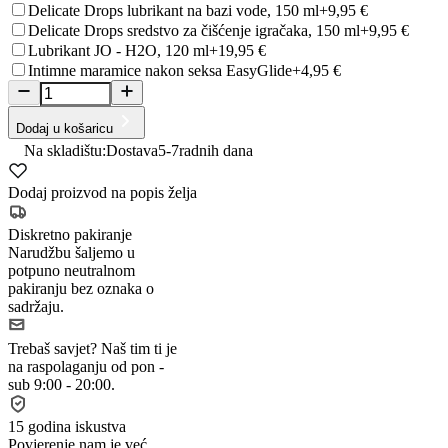
Delicate Drops lubrikant na bazi vode, 150 ml
+9,95 €
Delicate Drops sredstvo za čišćenje igračaka, 150 ml
+9,95 €
Lubrikant JO - H2O, 120 ml
+19,95 €
Intimne maramice nakon seksa EasyGlide
+4,95 €
Dodaj u košaricu
Na skladištu:
Dostava
5-7
radnih dana
Dodaj proizvod na popis želja
Diskretno pakiranje
Narudžbu šaljemo u
potpuno neutralnom
pakiranju bez oznaka o
sadržaju.
Trebaš savjet?
Naš tim ti je
na raspolaganju od pon -
sub 9:00 - 20:00.
15 godina iskustva
Povjerenje nam je već