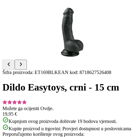
Item
1
of
5
Item
Šifra proizvoda
:
ET169BLK
EAN kod
:
8718627526408
1
of
Dildo Easytoys, crni - 15 cm
5
Možete ga ocijeniti
Ovdje.
19,95 €
Kupnjom ovog proizvoda dobivate
19
bodova vjernosti.
Kupite proizvod u trgovini:
Provjeri dostupnost u poslovnicama
Preporučujemo korištenje ovog proizvoda: