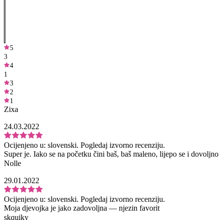
5
3
4
1
3
2
1
Zixa
24.03.2022
Ocijenjeno u:
slovenski.
Pogledaj izvorno recenziju.
Super je. Iako se na početku čini baš, baš maleno, lijepo se i dovoljno o
Nolle
29.01.2022
Ocijenjeno u:
slovenski.
Pogledaj izvorno recenziju.
Moja djevojka je jako zadovoljna — njezin favorit
skquiky