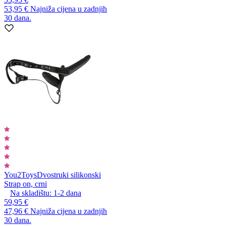
53,95 €
Najniža cijena u zadnjih
30 dana.
You2Toys
Dvostruki silikonski
Strap on, crni
Na skladištu:
1-2
dana
59,95 €
47,96 €
Najniža cijena u zadnjih
30 dana.