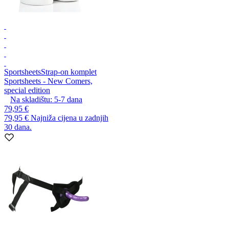
Sportsheets
Strap-on komplet
Sportsheets - New Comers,
special edition
Na skladištu:
5-7
dana
79,95 €
79,95 €
Najniža cijena u zadnjih
30 dana.