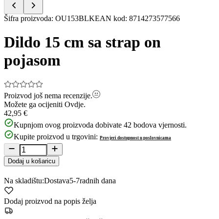
Item
Šifra proizvoda
:
OU153BLK
EAN kod
:
8714273577566
1
of
Dildo 15 cm sa strap on
5
pojasom
Proizvod još nema recenzije.
Možete ga ocijeniti
Ovdje.
42,95 €
Kupnjom ovog proizvoda dobivate
42
bodova vjernosti.
Kupite proizvod u trgovini:
Provjeri dostupnost u poslovnicama
Dodaj u košaricu
Na skladištu:
Dostava
5-7
radnih dana
Dodaj proizvod na popis želja