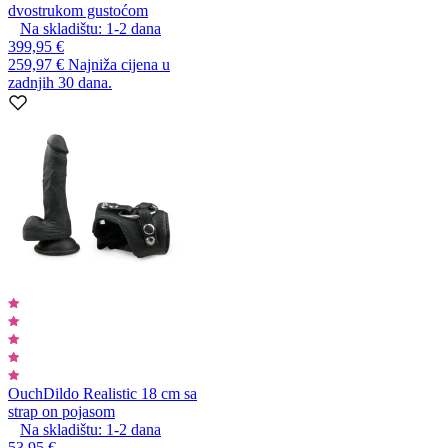
dvostrukom gustoćom
Na skladištu:
1-2
dana
399,95 €
259,97 €
Najniža cijena u
zadnjih 30 dana.
Ouch
Dildo Realistic 18 cm sa
strap on pojasom
Na skladištu:
1-2
dana
53,95 €