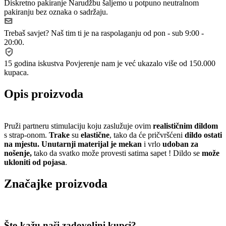
Diskretno pakiranje
Narudžbu šaljemo u potpuno neutralnom
pakiranju bez oznaka o sadržaju.
Trebaš savjet?
Naš tim ti je na raspolaganju od pon - sub 9:00 -
20:00.
15 godina iskustva
Povjerenje nam je već ukazalo više od 150.000
kupaca.
Opis proizvoda
Pruži partneru stimulaciju koju zaslužuje ovim
realističnim dildom
s strap-onom.
Trake
su
elastične
, tako da će pričvršćeni
dildo ostati
na mjestu. Unutarnji materijal je mekan
i vrlo
udoban za
nošenje,
tako da svatko može provesti satima sapet ! Dildo se
može
ukloniti od pojasa
.
Značajke proizvoda
Što kažu naši zadovoljni kupci?