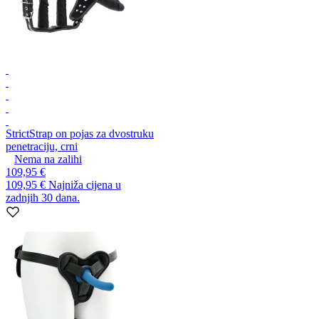
Strict
Strap on pojas za dvostruku
penetraciju, crni
Nema na zalihi
109,95 €
109,95 €
Najniža cijena u
zadnjih 30 dana.