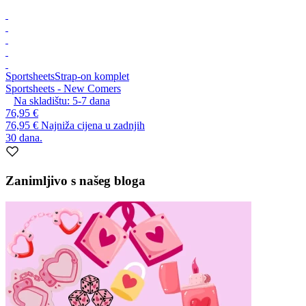
Sportsheets
Strap-on komplet
Sportsheets - New Comers
Na skladištu:
5-7
dana
76,95 €
76,95 €
Najniža cijena u zadnjih
30 dana.
Zanimljivo s našeg bloga