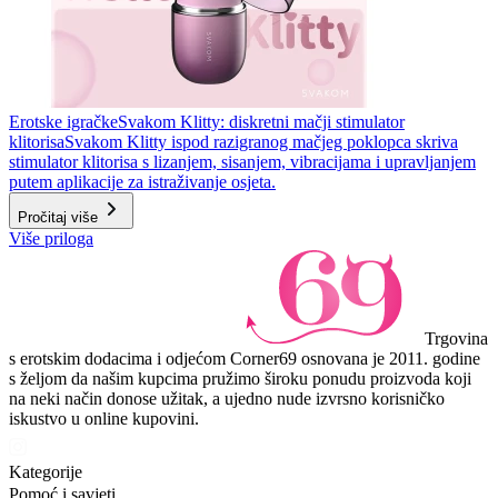
Erotske igračke
Svakom Klitty: diskretni mačji stimulator
klitorisa
Svakom Klitty ispod razigranog mačjeg poklopca skriva
stimulator klitorisa s lizanjem, sisanjem, vibracijama i upravljanjem
putem aplikacije za istraživanje osjeta.
Pročitaj više
Više priloga
Trgovina
s erotskim dodacima i odjećom Corner69 osnovana je 2011. godine
s željom da našim kupcima pružimo široku ponudu proizvoda koji
na neki način donose užitak, a ujedno nude izvrsno korisničko
iskustvo u online kupovini.
Kategorije
Pomoć i savjeti