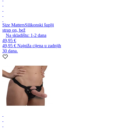
Size Matters
Silikonski šuplji
strap on, bež
Na skladištu:
1-2
dana
49,95 €
49,95 €
Najniža cijena u zadnjih
30 dana.