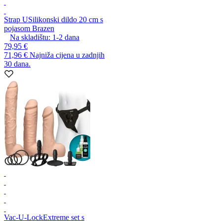
Strap U
Silikonski dildo 20 cm s
pojasom Brazen
Na skladištu:
1-2
dana
79,95 €
71,96 €
Najniža cijena u zadnjih
30 dana.
Vac-U-Lock
Extreme set s