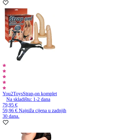
You2Toys
Strap-on komplet
Na skladištu:
1-2
dana
79,95 €
59,96 €
Najniža cijena u zadnjih
30 dana.