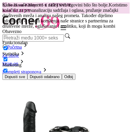
Kako bi vaše iskustvo u našoj web trgovini bilo što bolje.
Koristimo
😽
Svakom Klitty: 15 € JEFTINIJE
kolačiće za personalizaciju sadržaja i oglasa, pružanje značajki
Kod: KLITTY →
društvenih mreža i analizu našeg prometa. Također dijelimo
informacije o vašem korištenju naše stranice s partnerima za
društvene mreže, oglašavanje i analitiku, koji ih mogu kombi
Obavezno
Funkcionalan
Početna
Statistika
Za oboje
Strap-on
Marketing
Kompleti straponova
Dildo 15 cm sa strap on pojasom
Dopusti sve
Dopusti odabrano
Odbij