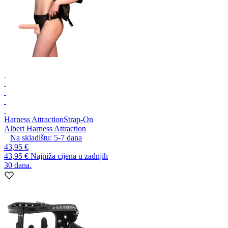
Harness Attraction
Strap-On
Albert Harness Attraction
Na skladištu:
5-7
dana
43,95 €
43,95 €
Najniža cijena u zadnjih
30 dana.