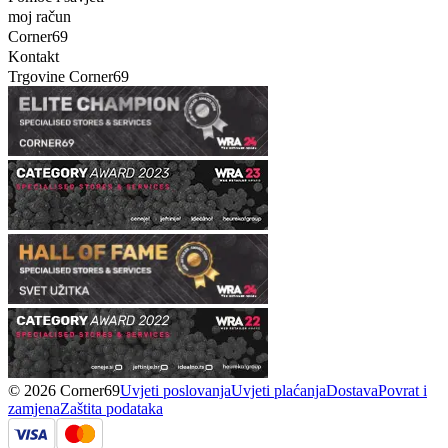
moj račun
Corner69
Kontakt
Trgovine Corner69
© 2026 Corner69
Uvjeti poslovanja
Uvjeti plaćanja
Dostava
Povrat i
zamjena
Zaštita podataka