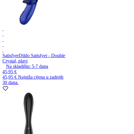
Satisfyer
Dildo Satisfyer - Double
Crystal, plavi
Na skladištu:
5-7
dana
45,95 €
45,95 €
Najniža cijena u zadnjih
30 dana.