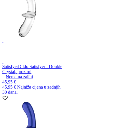
Satisfyer
Dildo Satisfyer - Double
Crystal, prozirni
Nema na zalihi
45,95 €
45,95 €
Najniža cijena u zadnjih
30 dana.