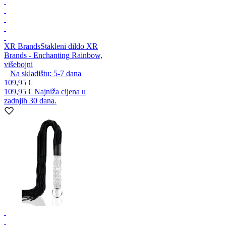
XR Brands
Stakleni dildo XR
Brands - Enchanting Rainbow,
višebojni
Na skladištu:
5-7
dana
109,95 €
109,95 €
Najniža cijena u
zadnjih 30 dana.