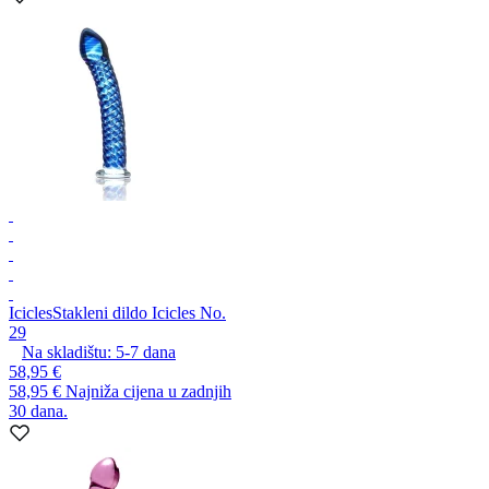
Icicles
Stakleni dildo Icicles No.
29
Na skladištu:
5-7
dana
58,95 €
58,95 €
Najniža cijena u zadnjih
30 dana.