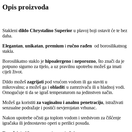
Opis proizvoda
Stakleni
dildo Chrystalino Superior
u plavoj boji ostavit će te bez
daha.
Elegantan
,
unikatan
,
premium
i
ručno rađen
od borosilikatnog
stakla.
Borosilikatno staklo je
hipoalergeno
i
neporozno
, što znači da je
potpuno sigurno za tijelo, a uz pravilnu upotrebu možeš ga imati
cijeli život.
Dildo možeš
zagrijati
pod vrućom vodom ili ga staviti u
mikrovalnu; a možeš ga i
ohladit
i u zamrzivaču ili u hladnoj vodi.
Omogućuje ti da se igraš temperaturom na jedinstven način.
Možeš ga koristiti
za vaginalnu i analnu penetraciju
, istraživati ​​
senzualne podražaje i postići nevjerojatan vrhunac.
Nakon upotrebe očisti ga toplom vodom i sredstvom za čišćenje
igračaka ili jednostavno operi u perilici posuđa.