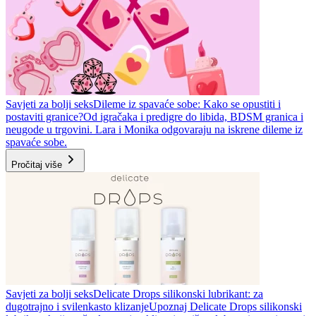
Savjeti za bolji seks
Dileme iz spavaće sobe: Kako se opustiti i
postaviti granice?
Od igračaka i predigre do libida, BDSM granica i
neugode u trgovini. Lara i Monika odgovaraju na iskrene dileme iz
spavaće sobe.
Pročitaj više
Savjeti za bolji seks
Delicate Drops silikonski lubrikant: za
dugotrajno i svilenkasto klizanje
Upoznaj Delicate Drops silikonski