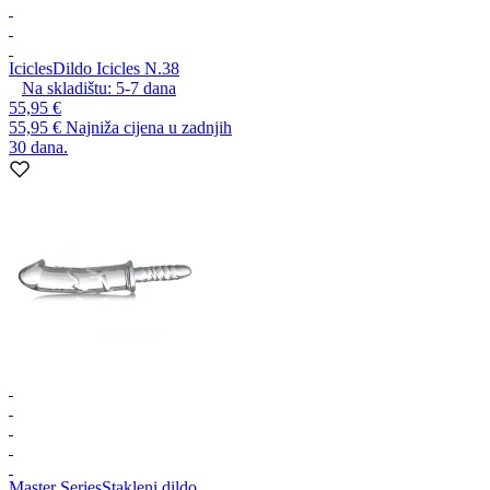
Icicles
Dildo Icicles N.38
Na skladištu:
5-7
dana
55,95 €
55,95 €
Najniža cijena u zadnjih
30 dana.
Master Series
Stakleni dildo