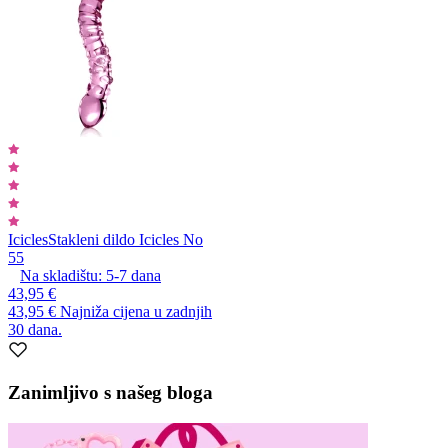
Icicles
Stakleni dildo Icicles No
55
Na skladištu:
5-7
dana
43,95 €
43,95 €
Najniža cijena u zadnjih
30 dana.
Zanimljivo s našeg bloga