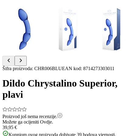
Item
Šifra proizvoda
:
CHR006BLU
EAN kod
:
8714273303011
1
of
Dildo Chrystalino Superior,
3
plavi
Proizvod još nema recenzije.
Možete ga ocijeniti
Ovdje.
39,95 €
Kupnjom ovog proizvoda dobivate
39
bodova vjernosti.