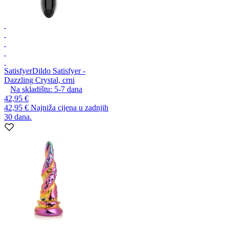
Satisfyer
Dildo Satisfyer -
Dazzling Crystal, crni
Na skladištu:
5-7
dana
42,95 €
42,95 €
Najniža cijena u zadnjih
30 dana.