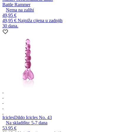
Battle Rammer
Nema na zalihi
49,95 €
49,95 €
Najniža cijena u zadnjih
30 dana.
Icicles
Dildo Icicles No. 43
Na skladištu:
5-7
dana
53,95 €