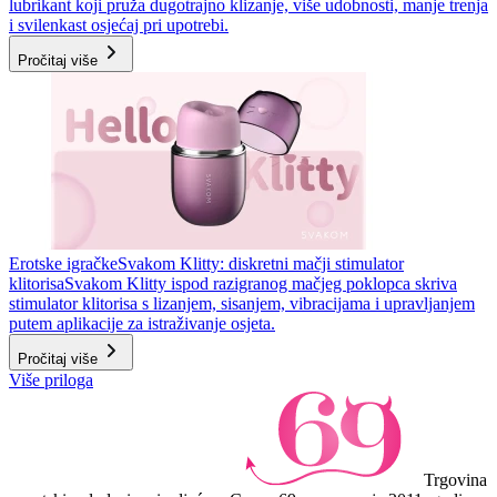
lubrikant koji pruža dugotrajno klizanje, više udobnosti, manje trenja
i svilenkast osjećaj pri upotrebi.
Pročitaj više
Erotske igračke
Svakom Klitty: diskretni mačji stimulator
klitorisa
Svakom Klitty ispod razigranog mačjeg poklopca skriva
stimulator klitorisa s lizanjem, sisanjem, vibracijama i upravljanjem
putem aplikacije za istraživanje osjeta.
Pročitaj više
Više priloga
Trgovina