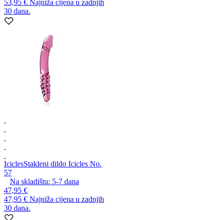
53,95 €
Najniža cijena u zadnjih
30 dana.
Icicles
Stakleni dildo Icicles No.
57
Na skladištu:
5-7
dana
47,95 €
47,95 €
Najniža cijena u zadnjih
30 dana.