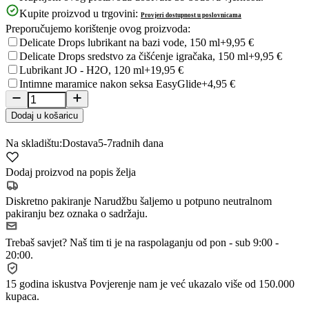
Kupite proizvod u trgovini:
Provjeri dostupnost u poslovnicama
Preporučujemo korištenje ovog proizvoda:
Delicate Drops lubrikant na bazi vode, 150 ml
+9,95 €
Delicate Drops sredstvo za čišćenje igračaka, 150 ml
+9,95 €
Lubrikant JO - H2O, 120 ml
+19,95 €
Intimne maramice nakon seksa EasyGlide
+4,95 €
Dodaj u košaricu
Na skladištu:
Dostava
5-7
radnih dana
Dodaj proizvod na popis želja
Diskretno pakiranje
Narudžbu šaljemo u potpuno neutralnom
pakiranju bez oznaka o sadržaju.
Trebaš savjet?
Naš tim ti je na raspolaganju od pon - sub 9:00 -
20:00.
15 godina iskustva
Povjerenje nam je već ukazalo više od 150.000
kupaca.