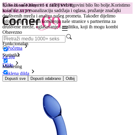
Kako bi vaše iskustvo u našoj web trgovini bilo što bolje.
Koristimo
😽
Svakom Klitty: 15 € JEFTINIJE
kolačiće za personalizaciju sadržaja i oglasa, pružanje značajki
Kod: KLITTY →
društvenih mreža i analizu našeg prometa. Također dijelimo
informacije o vašem korištenju naše stranice s partnerima za
društvene mreže, oglašavanje i analitiku, koji ih mogu kombi
Obavezno
Funkcionalan
Početna
Statistika
Za nju
Dildo
Marketing
Staklena dilda
Dildo Chrystalino Superior, plavi
Dopusti sve
Dopusti odabrano
Odbij