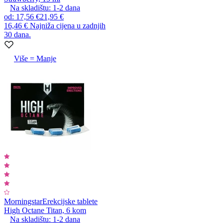
Na skladištu:
1-2
dana
od
:
17,56 €
21,95 €
16,46 €
Najniža cijena u zadnjih
30 dana.
Više = Manje
Morningstar
Erekcijske tablete
High Octane Titan, 6 kom
Na skladištu:
1-2
dana