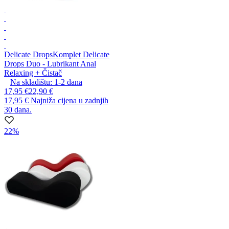
Delicate Drops
Komplet Delicate
Drops Duo - Lubrikant Anal
Relaxing + Čistač
Na skladištu:
1-2
dana
17,95 €
22,90 €
17,95 €
Najniža cijena u zadnjih
30 dana.
22%