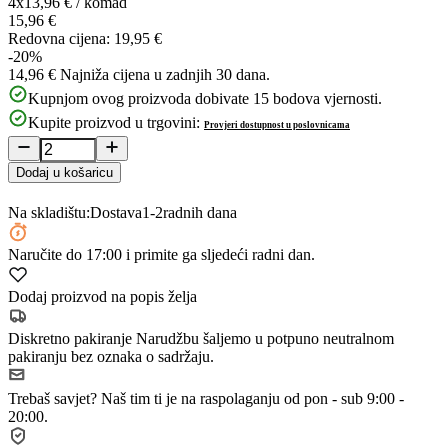
4x
13,96 €
/
komad
15,96 €
Redovna cijena:
19,95 €
-20%
14,96 €
Najniža cijena u zadnjih 30 dana.
Kupnjom ovog proizvoda dobivate
15
bodova vjernosti.
Kupite proizvod u trgovini:
Provjeri dostupnost u poslovnicama
Dodaj u košaricu
Na skladištu:
Dostava
1-2
radnih dana
Naručite
do 17:00
i primite ga sljedeći radni dan.
Dodaj proizvod na popis želja
Diskretno pakiranje
Narudžbu šaljemo u potpuno neutralnom
pakiranju bez oznaka o sadržaju.
Trebaš savjet?
Naš tim ti je na raspolaganju od pon - sub 9:00 -
20:00.