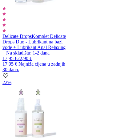
Delicate Drops
Komplet Delicate
Drops Duo - Lubrikant na bazi
vode + Lubrikant Anal Relaxing
Na skladištu:
1-2
dana
17,95 €
22,90 €
17,95 €
Najniža cijena u zadnjih
30 dana.
22%