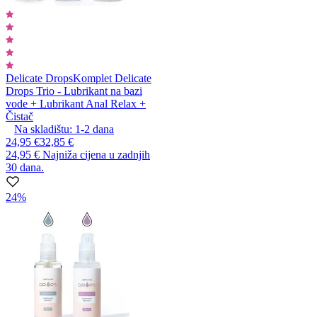
Delicate Drops
Komplet Delicate
Drops Trio - Lubrikant na bazi
vode + Lubrikant Anal Relax +
Čistač
Na skladištu:
1-2
dana
24,95 €
32,85 €
24,95 €
Najniža cijena u zadnjih
30 dana.
24%