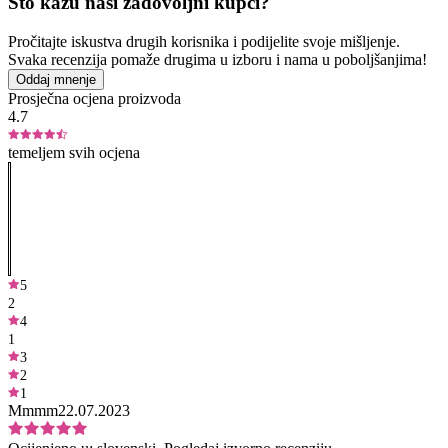
Što kažu naši zadovoljni kupci?
Pročitajte iskustva drugih korisnika i podijelite svoje mišljenje.
Svaka recenzija pomaže drugima u izboru i nama u poboljšanjima!
Oddaj mnenje
Prosječna ocjena proizvoda
4.7
temeljem svih ocjena
5
2
4
1
3
2
1
Mmmm
22.07.2023