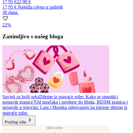
17,95 €
22,90 €
17,95 €
Najniža cijena u zadnjih
30 dana.
22%
Zanimljivo s našeg bloga
Savjeti za bolji seks
Dileme iz spavaće sobe: Kako se opustiti i
postaviti granice?
Od igračaka i predigre do libida, BDSM granica i
neugode u trgovini. Lara i Monika odgovaraju na iskrene dileme iz
spavaće sobe.
Pročitaj više