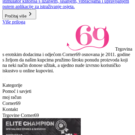
stimulator klitorisa s lizanjem, sisanjem, vibracijama i upravljanjem
putem aplikacije za istraživanje osjeta.
Pročitaj više
Više priloga
Trgovina
s erotskim dodacima i odjećom Corner69 osnovana je 2011. godine
s željom da našim kupcima pružimo široku ponudu proizvoda koji
na neki način donose užitak, a ujedno nude izvrsno korisničko
iskustvo u online kupovini.
Kategorije
Pomoć i savjeti
moj račun
Corner69
Kontakt
Trgovine Corner69