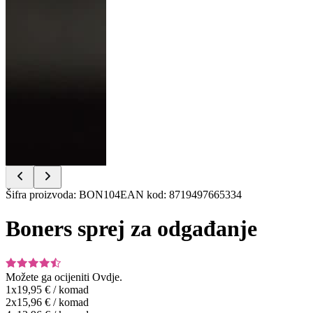
Item
Šifra proizvoda
:
BON104
EAN kod
:
8719497665334
1
of
Boners sprej za odgađanje
5
Možete ga ocijeniti
Ovdje.
1x
19,95 €
/
komad
2x
15,96 €
/
komad