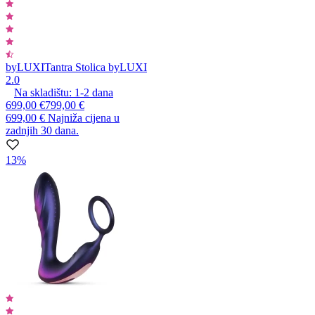
byLUXI
Tantra Stolica byLUXI
2.0
Na skladištu:
1-2
dana
699,00 €
799,00 €
699,00 €
Najniža cijena u
zadnjih 30 dana.
13%