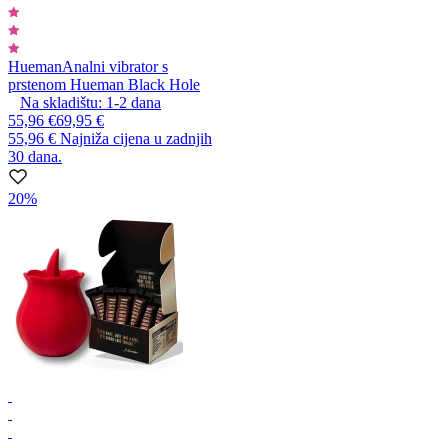
Hueman
Analni vibrator s
prstenom Hueman Black Hole
Na skladištu:
1-2
dana
55,96 €
69,95 €
55,96 €
Najniža cijena u zadnjih
30 dana.
20%