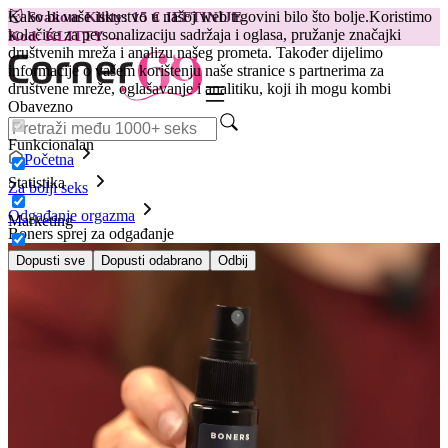
Kako bi vaše iskustvo u našoj web trgovini bilo što bolje.
Koristimo
😽
Svakom Klitty: 15 € JEFTINIJE
kolačiće za personalizaciju sadržaja i oglasa, pružanje značajki
Kod: KLITTY →
društvenih mreža i analizu našeg prometa. Također dijelimo
informacije o vašem korištenju naše stranice s partnerima za
društvene mreže, oglašavanje i analitiku, koji ih mogu kombi
Obavezno
Funkcionalan
Početna
Statistika
Za bolji seks
Odgađanje orgazma
Marketing
Boners sprej za odgađanje
Dopusti sve
Dopusti odabrano
Odbij