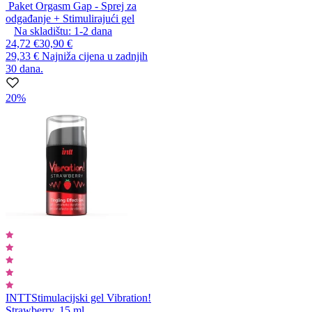
Paket Orgasm Gap - Sprej za
odgađanje + Stimulirajući gel
Na skladištu:
1-2
dana
24,72 €
30,90 €
29,33 €
Najniža cijena u zadnjih
30 dana.
20%
INTT
Stimulacijski gel Vibration!
Strawberry, 15 ml