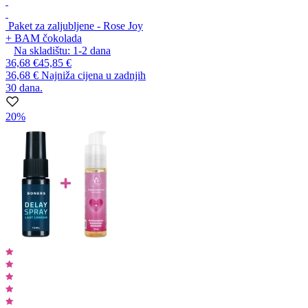
Paket za zaljubljene - Rose Joy
+ BAM čokolada
Na skladištu:
1-2
dana
36,68 €
45,85 €
36,68 €
Najniža cijena u zadnjih
30 dana.
20%