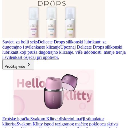
Savjeti za bolji seks
Delicate Drops silikonski lubrikant: za
dugotrajno i svilenkasto klizanje
Upoznaj Delicate Drops silikonski
lubrikant koji pruža dugotrajno klizanje, više udobnosti, manje trenja
i svilenkast osjećaj pri upotrebi.
Pročitaj više
Erotske igračke
Svakom Klitty: diskretni mačji stimulator
klitorisa
Svakom Klitty ispod razigranog mačjeg poklopca skriva