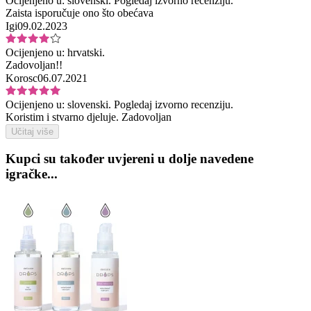
Ocijenjeno u:
slovenski.
Pogledaj izvorno recenziju.
Zaista isporučuje ono što obećava
Igi
09.02.2023
Ocijenjeno u:
hrvatski.
Zadovoljan!!
Korosc
06.07.2021
Ocijenjeno u:
slovenski.
Pogledaj izvorno recenziju.
Koristim i stvarno djeluje. Zadovoljan
Učitaj više
Kupci su također uvjereni u dolje navedene
igračke...