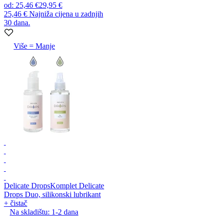
od
:
25,46 €
29,95 €
25,46 €
Najniža cijena u zadnjih
30 dana.
Više = Manje
Delicate Drops
Komplet Delicate
Drops Duo, silikonski lubrikant
+ čistač
Na skladištu:
1-2
dana