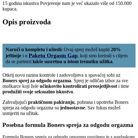
15 godina iskustva
Povjerenje nam je već ukazalo više od 150.000
kupaca.
Opis proizvoda
Naruči u kompletu i uštedi:
Ovaj sprej možeš kupiti
20%
Paketu Orgasm Gap
jeftinije
i u
, koji smo kreirali s ciljem
da se partneri
lakše susretnu u istom trenutku užitka
.
Otkrij novu razinu kontrole i zadovoljstva u spavaćoj sobi uz
Boners sprej za odgodu orgazma
. Sprej je odličan izbor za sve
muškarce koji žele
učinkovito kontrolirati preosjetljivost
i time
produžiti svoje seksualno iskustvo
.
Zahvaljujući
praktičnom pakiranju
, pohrana i upotreba Boners
spreja za odgodu orgazma su
jednostavne
. Sav fokus možeš
usmjeriti na užitak.
Posebna formula Boners spreja za odgodu orgazma
Formula Boners spreja za odgodu orgazma razvijena je s naglaskom