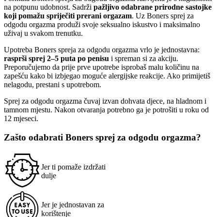
na potpunu udobnost. Sadrži
pažljivo odabrane prirodne sastojke
koji pomažu spriječiti prerani orgazam
. Uz Boners sprej za
odgodu orgazma produži svoje seksualno iskustvo i maksimalno
uživaj u svakom trenutku.
Upotreba Boners spreja za odgodu orgazma vrlo je jednostavna:
rasprši sprej 2–5 puta po penisu
i spreman si za akciju.
Preporučujemo da prije prve upotrebe isprobaš malu količinu na
zapešću kako bi izbjegao moguće alergijske reakcije. Ako primijetiš
nelagodu, prestani s upotrebom.
Sprej za odgodu orgazma čuvaj izvan dohvata djece, na hladnom i
tamnom mjestu. Nakon otvaranja potrebno ga je potrošiti u roku od
12 mjeseci.
Zašto odabrati Boners sprej za odgodu orgazma?
Jer ti pomaže izdržati
dulje
Jer je jednostavan za
korištenje