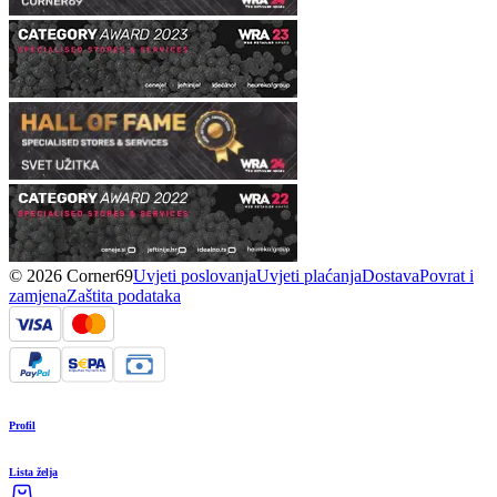
© 2026 Corner69
Uvjeti poslovanja
Uvjeti plaćanja
Dostava
Povrat i
zamjena
Zaštita podataka
Profil
Lista želja