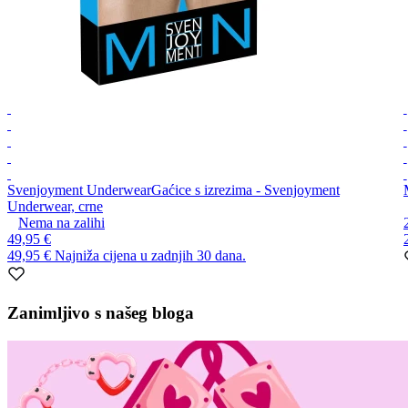
Svenjoyment Underwear
Gaćice s izrezima - Svenjoyment
Underwear, crne
Nema na zalihi
49,95 €
49,95 €
Najniža cijena u zadnjih 30 dana.
Item
1
Zanimljivo s našeg bloga
of
10