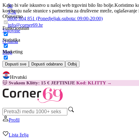
Kako bi vaše iskustvo u našoj web trgovini bilo što bolje.
Koristimo ko
5k
korištenju naše stranice s partnerima za društvene mreže, oglašavanje 
3,5k
Obavezno
0800 804 851
(Ponedjeljak-subota:
09:00-20:00)
info@corner69.hr
Funkcionalan
Trgovine
Statistika
O nama
Marketing
Blog
Kontakt
Dopusti sve
Dopusti odabrano
Odbij
Hrvatski
😽
Svakom Klitty: 15 € JEFTINIJE
Kod: KLITTY →
Profil
Lista želja