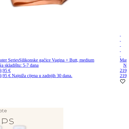
ster Series
Silikonske gaćice Vagina + Butt, medium
Mast
a skladištu:
5-7
dana
Na 
9,95 €
219,
9,95 €
Najniža cijena u zadnjih 30 dana.
219,