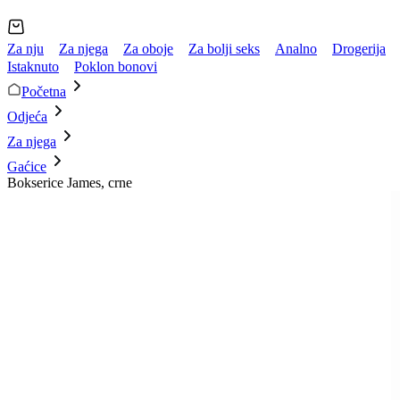
Za nju
Za njega
Za oboje
Za bolji seks
Analno
Drogerija
Istaknuto
Poklon bonovi
Početna
Odjeća
Za njega
Gaćice
Bokserice James, crne