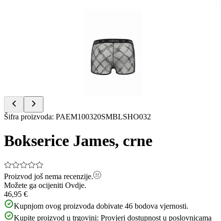
Item
1
of
4
Item
Šifra proizvoda
:
PAEM100320SMBLSHO032
1
of
Bokserice James, crne
4
Proizvod još nema recenzije.
Možete ga ocijeniti
Ovdje.
46,95 €
Kupnjom ovog proizvoda dobivate
46
bodova vjernosti.
Kupite proizvod u trgovini:
Provjeri dostupnost u poslovnicama