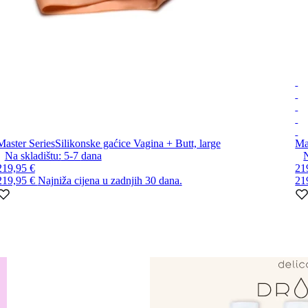
Master Series
Silikonske gaćice Vagina + Butt, large
Ma
Na skladištu:
5-7
dana
N
219,95 €
21
219,95 €
Najniža cijena u zadnjih 30 dana.
21