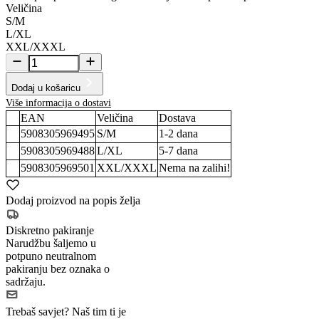
Veličina
S/M
L/XL
XXL/XXXL
Dodaj u košaricu
Više informacija o dostavi
EAN
Veličina
Dostava
5908305969495
S/M
1-2
dana
5908305969488
L/XL
5-7
dana
5908305969501
XXL/XXXL
Nema na zalihi!
Dodaj proizvod na popis želja
Diskretno pakiranje
Narudžbu šaljemo u
potpuno neutralnom
pakiranju bez oznaka o
sadržaju.
Trebaš savjet?
Naš tim ti je