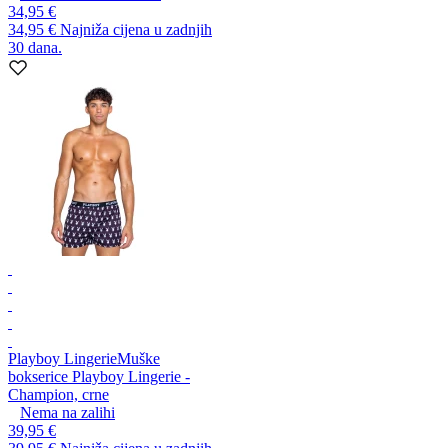
34,95 €
34,95 €
Najniža cijena u zadnjih
30 dana.
Playboy Lingerie
Muške
bokserice Playboy Lingerie -
Champion, crne
Nema na zalihi
39,95 €