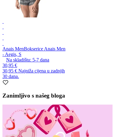
Anais Men
Bokserice Anais Men
- Aegis, S
Na skladištu:
5-7
dana
30,95 €
30,95 €
Najniža cijena u zadnjih
30 dana.
Zanimljivo s našeg bloga