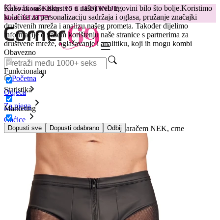
Kako bi vaše iskustvo u našoj web trgovini bilo što bolje.
Koristimo
😽
Svakom Klitty: 15 € JEFTINIJE
kolačiće za personalizaciju sadržaja i oglasa, pružanje značajki
Kod: KLITTY →
društvenih mreža i analizu našeg prometa. Također dijelimo
informacije o vašem korištenju naše stranice s partnerima za
društvene mreže, oglašavanje i analitiku, koji ih mogu kombi
Obavezno
Funkcionalan
Početna
Statistika
Odjeća
Za njega
Marketing
Gaćice
Bokserice izgledom kože i s patent zatvaračem NEK, crne
Dopusti sve
Dopusti odabrano
Odbij