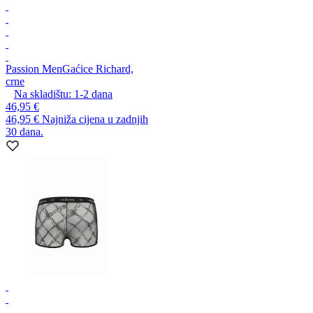
Passion Men
Gaćice Richard,
crne
Na skladištu:
1-2
dana
46,95 €
46,95 €
Najniža cijena u zadnjih
30 dana.