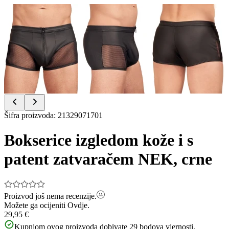
Item
Šifra proizvoda
:
21329071701
1
of
Bokserice izgledom kože i s
3
patent zatvaračem NEK, crne
Proizvod još nema recenzije.
Možete ga ocijeniti
Ovdje.
29,95 €
Kupnjom ovog proizvoda dobivate
29
bodova vjernosti.