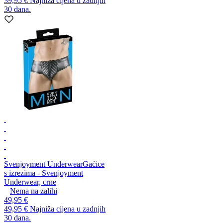
39,95 €
Najniža cijena u zadnjih
30 dana.
Svenjoyment Underwear
Gaćice
s izrezima - Svenjoyment
Underwear, crne
Nema na zalihi
49,95 €
49,95 €
Najniža cijena u zadnjih
30 dana.