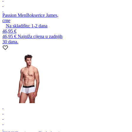
Passion Men
Bokserice James,
crne
Na skladištu:
1-2
dana
46,95 €
46,95 €
Najniža cijena u zadnjih
30 dana.