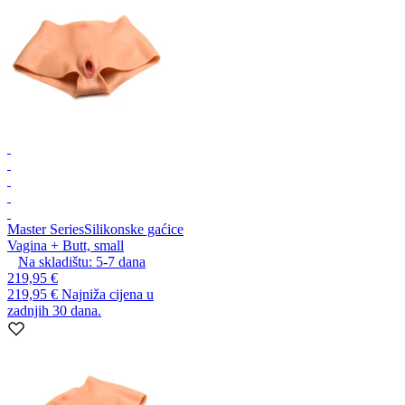
Master Series
Silikonske gaćice
Vagina + Butt, small
Na skladištu:
5-7
dana
219,95 €
219,95 €
Najniža cijena u
zadnjih 30 dana.