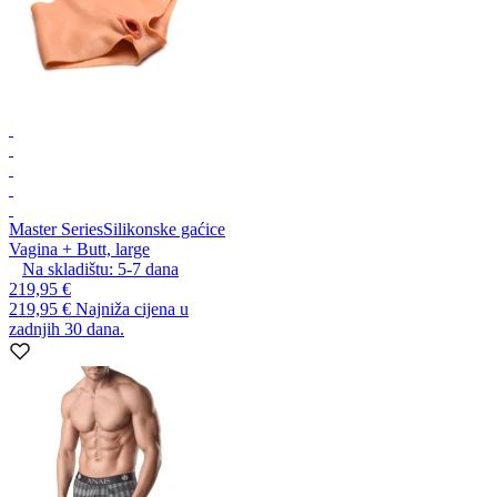
Master Series
Silikonske gaćice
Vagina + Butt, large
Na skladištu:
5-7
dana
219,95 €
219,95 €
Najniža cijena u
zadnjih 30 dana.