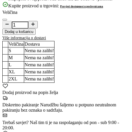
Kupite proizvod u trgovini:
Provjeri dostupnost u poslovnicama
Veličina
Dodaj u košaricu
Više informacija o dostavi
Veličina
Dostava
S
Nema na zalihi!
M
Nema na zalihi!
L
Nema na zalihi!
XL
Nema na zalihi!
2XL
Nema na zalihi!
Dodaj proizvod na popis želja
Diskretno pakiranje
Narudžbu šaljemo u potpuno neutralnom
pakiranju bez oznaka o sadržaju.
Trebaš savjet?
Naš tim ti je na raspolaganju od pon - sub 9:00 -
20:00.