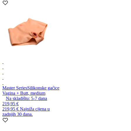
Master Series
Silikonske gaćice
Vagina + Butt, medium
Na skladištu:
5-7
dana
219,95 €
219,95 €
Najniža cijena u
zadnjih 30 dana.