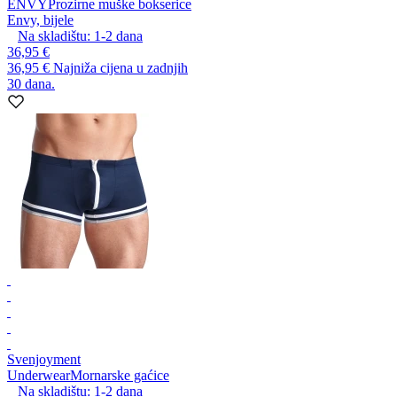
ENVY
Prozirne muške bokserice
Envy, bijele
Na skladištu:
1-2
dana
36,95 €
36,95 €
Najniža cijena u zadnjih
30 dana.
Svenjoyment
Underwear
Mornarske gaćice
Na skladištu:
1-2
dana