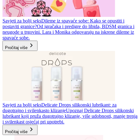
Savjeti za bolji seks
Dileme iz spavaće sobe: Kako se opustiti i
postaviti granice?
Od igračaka i predigre do libida, BDSM granica i
neugode u trgovini. Lara i Monika odgovaraju na iskrene dileme iz
spavaće sobe.
Pročitaj više
Savjeti za bolji seks
Delicate Drops silikonski lubrikant: za
dugotrajno i svilenkasto klizanje
Upoznaj Delicate Drops silikonski
lubrikant koji pruža dugotrajno klizanje, više udobnosti, manje trenja
i svilenkast osjećaj pri upotrebi.
Pročitaj više