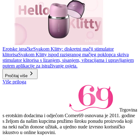
Erotske igračke
Svakom Klitty: diskretni mačji stimulator
klitorisa
Svakom Klitty ispod razigranog mačjeg poklopca skriva
stimulator klitorisa s lizanjem, sisanjem, vibracijama i upravljanjem
putem aplikacije za istraživanje osjeta.
Pročitaj više
Više priloga
Trgovina
s erotskim dodacima i odjećom Corner69 osnovana je 2011. godine
s željom da našim kupcima pružimo široku ponudu proizvoda koji
na neki način donose užitak, a ujedno nude izvrsno korisničko
iskustvo u online kupovini.