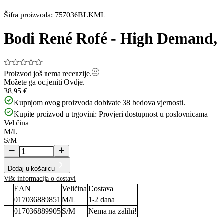
Šifra proizvoda
:
757036BLKML
Bodi René Rofé - High Demand,
Proizvod još nema recenzije.
Možete ga ocijeniti
Ovdje.
38,95 €
Kupnjom ovog proizvoda dobivate
38
bodova vjernosti.
Kupite proizvod u trgovini:
Provjeri dostupnost u poslovnicama
Veličina
M/L
S/M
Dodaj u košaricu
Više informacija o dostavi
EAN
Veličina
Dostava
017036889851
M/L
1-2
dana
017036889905
S/M
Nema na zalihi!