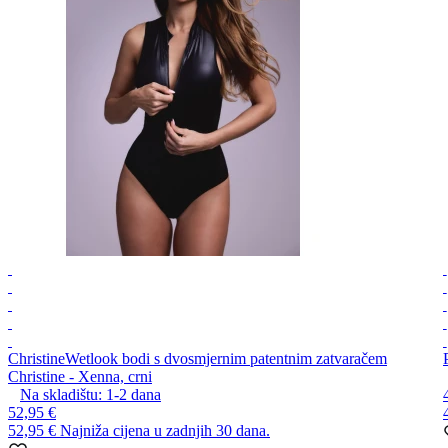
Christine
Wetlook bodi s dvosmjernim patentnim zatvaračem
Christine - Xenna, crni
Na skladištu:
1-2
dana
52,95 €
52,95 €
Najniža cijena u zadnjih 30 dana.