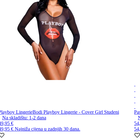
Playboy Lingerie
Bodi Playboy Lingerie - Cover Girl Studeni
Pa
Na skladištu:
1-2
dana
N
49,95 €
54
49,95 €
Najniža cijena u zadnjih 30 dana.
54