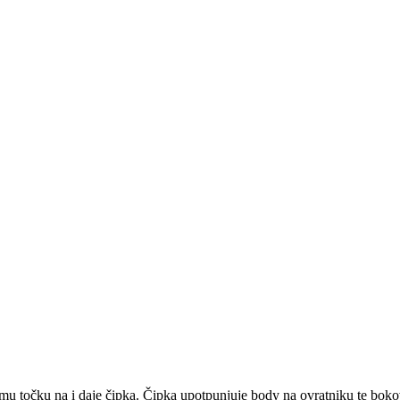
mu točku na i daje čipka. Čipka upotpunjuje body na ovratniku te bokov