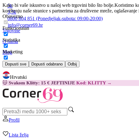
Kako bi vaše iskustvo u našoj web trgovini bilo što bolje.
Koristimo ko
5k
korištenju naše stranice s partnerima za društvene mreže, oglašavanje 
3,5k
Obavezno
0800 804 851
(Ponedjeljak-subota:
09:00-20:00)
info@corner69.hr
Funkcionalan
Trgovine
Statistika
O nama
Marketing
Blog
Kontakt
Dopusti sve
Dopusti odabrano
Odbij
Hrvatski
😽
Svakom Klitty: 15 € JEFTINIJE
Kod: KLITTY →
Profil
Lista želja