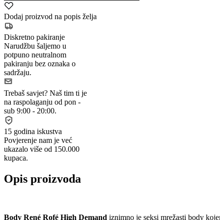
Dodaj proizvod na popis želja
Diskretno pakiranje
Narudžbu šaljemo u
potpuno neutralnom
pakiranju bez oznaka o
sadržaju.
Trebaš savjet?
Naš tim ti je
na raspolaganju od pon -
sub 9:00 - 20:00.
15 godina iskustva
Povjerenje nam je već
ukazalo više od 150.000
kupaca.
Opis proizvoda
Body René Rofé High Demand
iznimno je seksi mrežasti body koje