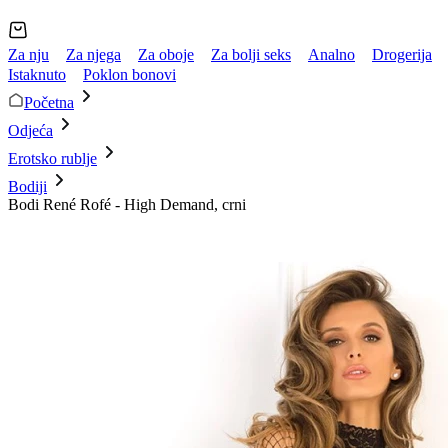
Za nju
Za njega
Za oboje
Za bolji seks
Analno
Drogerija
Istaknuto
Poklon bonovi
Početna
Odjeća
Erotsko rublje
Bodiji
Bodi René Rofé - High Demand, crni