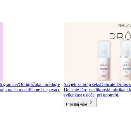
ti granice?
Od igračaka i predigre
Savjeti za bolji seks
Delicate Drops si
aju na iskrene dileme iz spavaće
Delicate Drops silikonski lubrikant k
svilenkast osjećaj pri upotrebi.
Pročitaj više