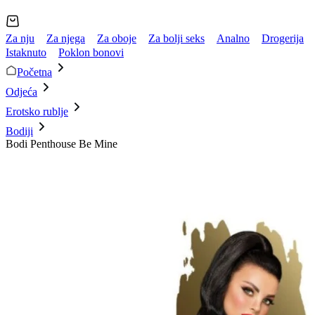
Za nju
Za njega
Za oboje
Za bolji seks
Analno
Drogerija
Istaknuto
Poklon bonovi
Početna
Odjeća
Erotsko rublje
Bodiji
Bodi Penthouse Be Mine