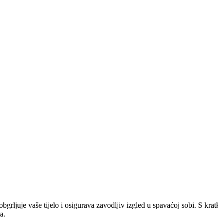
obgrljuje vaše tijelo i osigurava zavodljiv izgled u spavaćoj sobi. S kra
a.