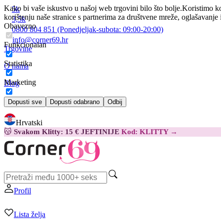
Kako bi vaše iskustvo u našoj web trgovini bilo što bolje.
Koristimo ko
5k
korištenju naše stranice s partnerima za društvene mreže, oglašavanje 
3,5k
Obavezno
0800 804 851
(Ponedjeljak-subota:
09:00-20:00)
info@corner69.hr
Funkcionalan
Trgovine
Statistika
O nama
Marketing
Blog
Kontakt
Dopusti sve
Dopusti odabrano
Odbij
Hrvatski
😽
Svakom Klitty: 15 € JEFTINIJE
Kod: KLITTY →
Profil
Lista želja