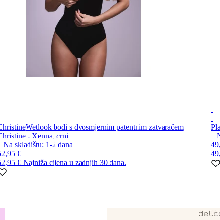
Christine
Wetlook bodi s dvosmjernim patentnim zatvaračem
Pl
Christine - Xenna, crni
N
Na skladištu:
1-2
dana
49
52,95 €
49
52,95 €
Najniža cijena u zadnjih 30 dana.