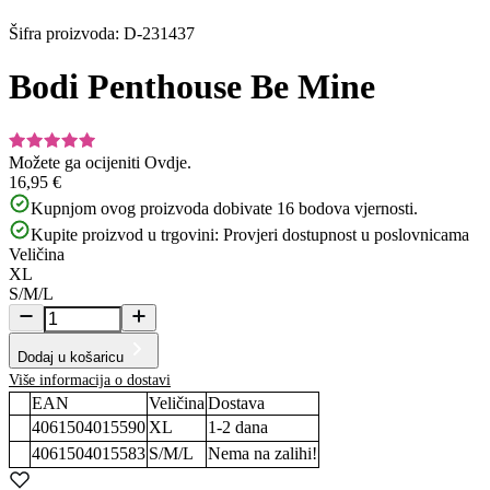
Šifra proizvoda
:
D-231437
Bodi Penthouse Be Mine
Možete ga ocijeniti
Ovdje.
16,95 €
Kupnjom ovog proizvoda dobivate
16
bodova vjernosti.
Kupite proizvod u trgovini:
Provjeri dostupnost u poslovnicama
Veličina
XL
S/M/L
Dodaj u košaricu
Više informacija o dostavi
EAN
Veličina
Dostava
4061504015590
XL
1-2
dana
4061504015583
S/M/L
Nema na zalihi!