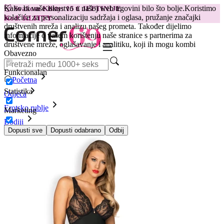
Kako bi vaše iskustvo u našoj web trgovini bilo što bolje.
Koristimo
😽
Svakom Klitty: 15 € JEFTINIJE
kolačiće za personalizaciju sadržaja i oglasa, pružanje značajki
Kod: KLITTY →
društvenih mreža i analizu našeg prometa. Također dijelimo
informacije o vašem korištenju naše stranice s partnerima za
društvene mreže, oglašavanje i analitiku, koji ih mogu kombi
Obavezno
Funkcionalan
Početna
Statistika
Odjeća
Erotsko rublje
Marketing
Bodiji
Bodi Luvae
Dopusti sve
Dopusti odabrano
Odbij