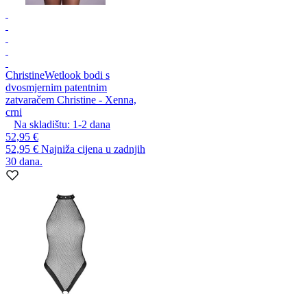
Christine
Wetlook bodi s
dvosmjernim patentnim
zatvaračem Christine - Xenna,
crni
Na skladištu:
1-2
dana
52,95 €
52,95 €
Najniža cijena u zadnjih
30 dana.