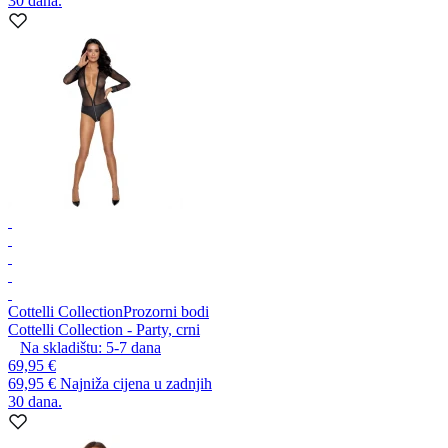
30 dana.
Cottelli Collection
Prozorni bodi
Cottelli Collection - Party, crni
Na skladištu:
5-7
dana
69,95 €
69,95 €
Najniža cijena u zadnjih
30 dana.