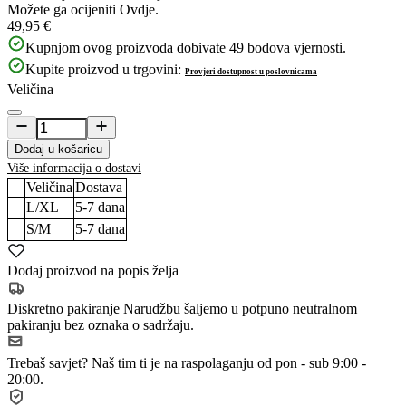
Možete ga ocijeniti
Ovdje.
49,95 €
Kupnjom ovog proizvoda dobivate
49
bodova vjernosti.
Kupite proizvod u trgovini:
Provjeri dostupnost u poslovnicama
Veličina
Dodaj u košaricu
Više informacija o dostavi
Veličina
Dostava
L/XL
5-7
dana
S/M
5-7
dana
Dodaj proizvod na popis želja
Diskretno pakiranje
Narudžbu šaljemo u potpuno neutralnom
pakiranju bez oznaka o sadržaju.
Trebaš savjet?
Naš tim ti je na raspolaganju od pon - sub 9:00 -
20:00.