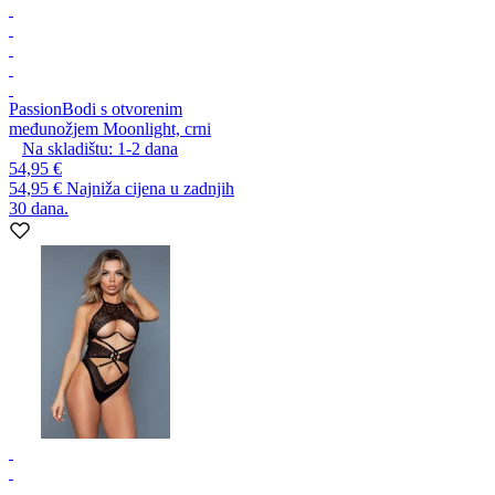
Passion
Bodi s otvorenim
međunožjem Moonlight, crni
Na skladištu:
1-2
dana
54,95 €
54,95 €
Najniža cijena u zadnjih
30 dana.