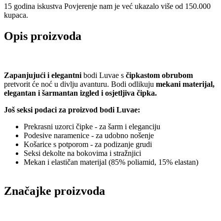
15 godina iskustva
Povjerenje nam je već ukazalo više od 150.000
kupaca.
Opis proizvoda
Zapanjujući i elegantni
bodi Luvae s
čipkastom obrubom
pretvorit će noć u divlju avanturu. Bodi odlikuju
mekani materijal,
elegantan i šarmantan izgled i osjetljiva čipka.
Još seksi podaci za proizvod bodi Luvae:
Prekrasni uzorci čipke - za šarm i eleganciju
Podesive naramenice - za udobno nošenje
Košarice s potporom - za podizanje grudi
Seksi dekolte na bokovima i stražnjici
Mekan i elastičan materijal (85% poliamid, 15% elastan)
Značajke proizvoda