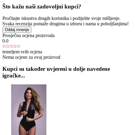
Što kažu naši zadovoljni kupci?
Pročitajte iskustva drugih korisnika i podijelite svoje mišljenje.
Svaka recenzija pomaže drugima u izboru i nama u poboljšanjima!
Oddaj mnenje
Prosječna ocjena proizvoda
0.0
temeljem svih ocjena
Nema ocjene za ovaj proizvod
Kupci su također uvjereni u dolje navedene
igračke...