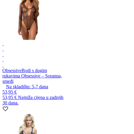
Obsessive
Bodi s dugim
rukavima Obsessive – Soranna,
smeđi
Na skladištu:
5-7
dana
53,95 €
53,95 €
Najniža cijena u zadnjih
30 dana.