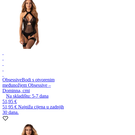
Obsessive
Bodi s otvorenim
međunožjem Obsessive –
Dominna, crni
Na skladištu:
5-7
dana
51,95 €
51,95 €
Najniža cijena u zadnjih
30 dana.