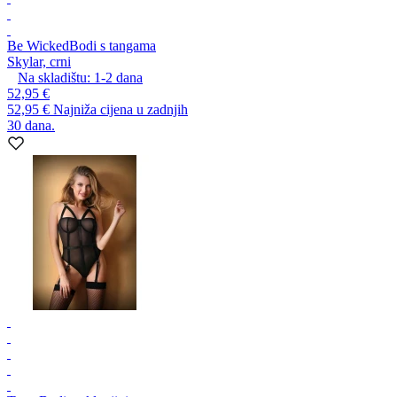
Be Wicked
Bodi s tangama
Skylar, crni
Na skladištu:
1-2
dana
52,95 €
52,95 €
Najniža cijena u zadnjih
30 dana.