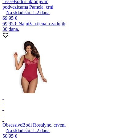
Tease
Bodi s uklonjivim
podvezicama Pamela, crni
Na skladištu:
1-2
dana
69,95 €
69,95 €
Najniža cijena u zadnjih
30 dana.
Obsessive
Bodi Rosalyne, crveni
Na skladištu:
1-2
dana
50,95 €