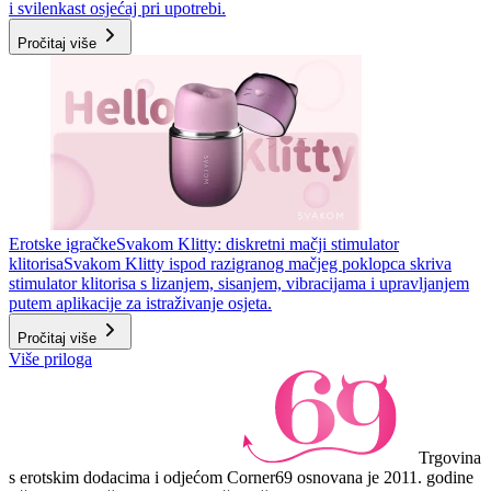
i svilenkast osjećaj pri upotrebi.
Pročitaj više
Erotske igračke
Svakom Klitty: diskretni mačji stimulator
klitorisa
Svakom Klitty ispod razigranog mačjeg poklopca skriva
stimulator klitorisa s lizanjem, sisanjem, vibracijama i upravljanjem
putem aplikacije za istraživanje osjeta.
Pročitaj više
Više priloga
Trgovina
s erotskim dodacima i odjećom Corner69 osnovana je 2011. godine