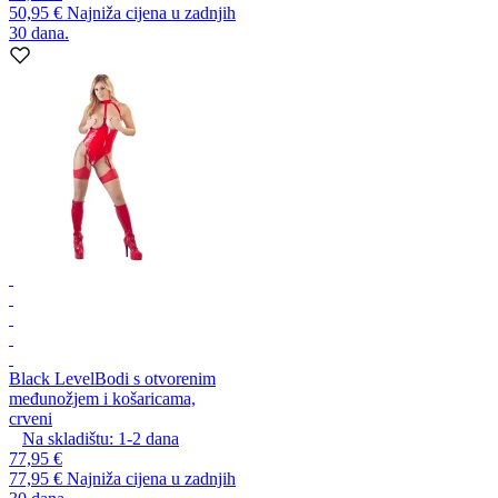
50,95 €
Najniža cijena u zadnjih
30 dana.
Black Level
Bodi s otvorenim
međunožjem i košaricama,
crveni
Na skladištu:
1-2
dana
77,95 €
77,95 €
Najniža cijena u zadnjih