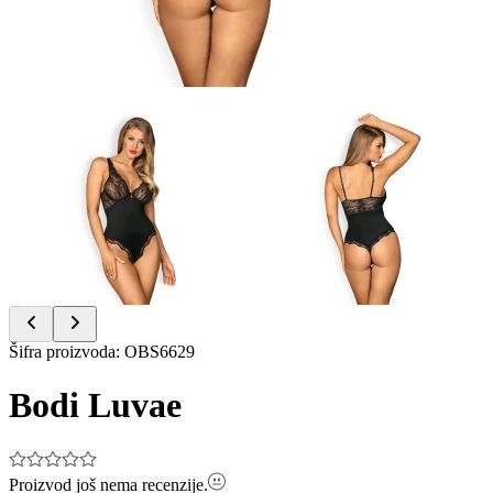
Item
Šifra proizvoda
:
OBS6629
1
of
Bodi Luvae
2
Proizvod još nema recenzije.