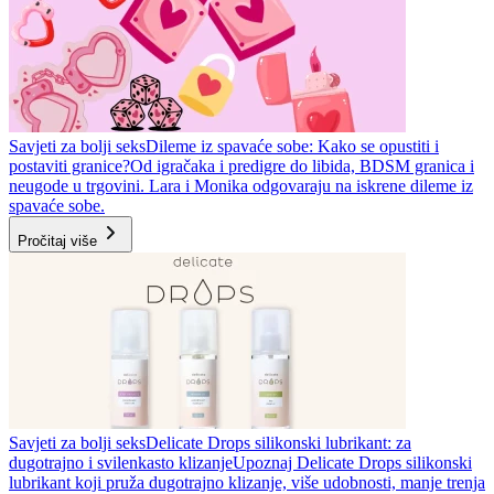
Savjeti za bolji seks
Dileme iz spavaće sobe: Kako se opustiti i
postaviti granice?
Od igračaka i predigre do libida, BDSM granica i
neugode u trgovini. Lara i Monika odgovaraju na iskrene dileme iz
spavaće sobe.
Pročitaj više
Savjeti za bolji seks
Delicate Drops silikonski lubrikant: za
dugotrajno i svilenkasto klizanje
Upoznaj Delicate Drops silikonski
lubrikant koji pruža dugotrajno klizanje, više udobnosti, manje trenja