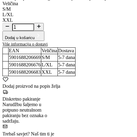
Veličina
S/M
L/XL
XXL
Dodaj u košaricu
Više informacija o dostavi
EAN
Veličina
Dostava
5901688206669
S/M
5-7
dana
5901688206676
L/XL
5-7
dana
5901688206683
XXL
5-7
dana
Dodaj proizvod na popis želja
Diskretno pakiranje
Narudžbu šaljemo u
potpuno neutralnom
pakiranju bez oznaka o
sadržaju.
Trebaš savjet?
Naš tim ti je