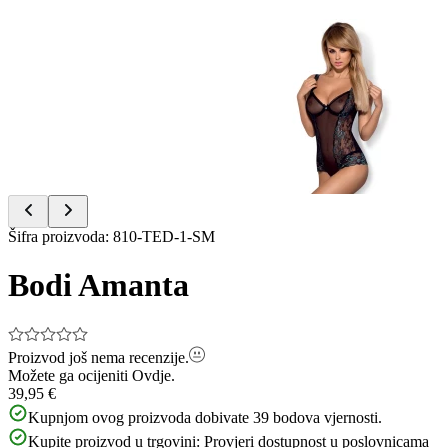
Item
1
of
2
Item
Šifra proizvoda
:
810-TED-1-SM
1
of
Bodi Amanta
2
Proizvod još nema recenzije.
Možete ga ocijeniti
Ovdje.
39,95 €
Kupnjom ovog proizvoda dobivate
39
bodova vjernosti.
Kupite proizvod u trgovini:
Provjeri dostupnost u poslovnicama