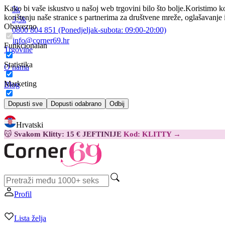
Kako bi vaše iskustvo u našoj web trgovini bilo što bolje.
Koristimo ko
5k
korištenju naše stranice s partnerima za društvene mreže, oglašavanje 
3,5k
Obavezno
0800 804 851
(Ponedjeljak-subota:
09:00-20:00)
info@corner69.hr
Funkcionalan
Trgovine
Statistika
O nama
Marketing
Blog
Kontakt
Dopusti sve
Dopusti odabrano
Odbij
Hrvatski
😽
Svakom Klitty: 15 € JEFTINIJE
Kod: KLITTY →
Profil
Lista želja