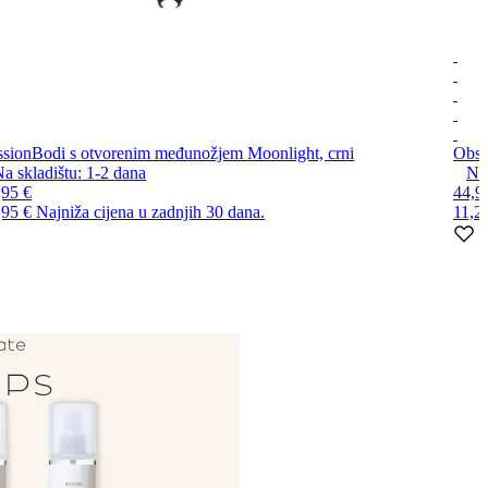
ssion
Bodi s otvorenim međunožjem Moonlight, crni
Obse
a skladištu:
1-2
dana
Na 
,95 €
44,9
,95 €
Najniža cijena u zadnjih 30 dana.
11,2