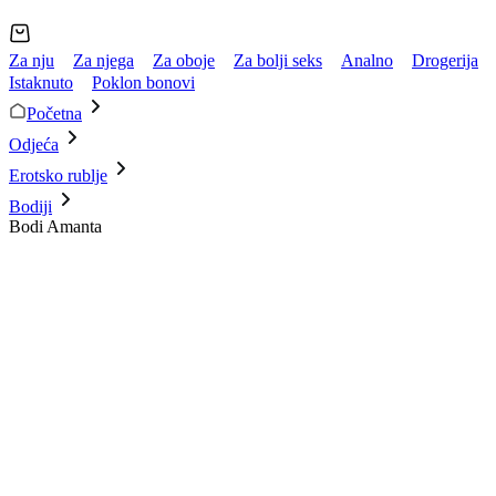
Za nju
Za njega
Za oboje
Za bolji seks
Analno
Drogerija
Istaknuto
Poklon bonovi
Početna
Odjeća
Erotsko rublje
Bodiji
Bodi Amanta