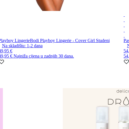
Playboy Lingerie
Bodi Playboy Lingerie - Cover Girl Studeni
Pa
Na skladištu:
1-2
dana
N
49,95 €
54
49,95 €
Najniža cijena u zadnjih 30 dana.
54