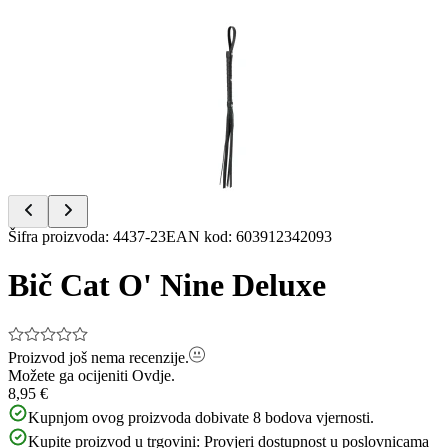
Item
1
of
6
Item
Šifra proizvoda
:
4437-23
EAN kod
:
603912342093
1
of
Bič Cat O' Nine Deluxe
6
Proizvod još nema recenzije.
Možete ga ocijeniti
Ovdje.
8,95 €
Kupnjom ovog proizvoda dobivate
8
bodova vjernosti.
Kupite proizvod u trgovini:
Provjeri dostupnost u poslovnicama