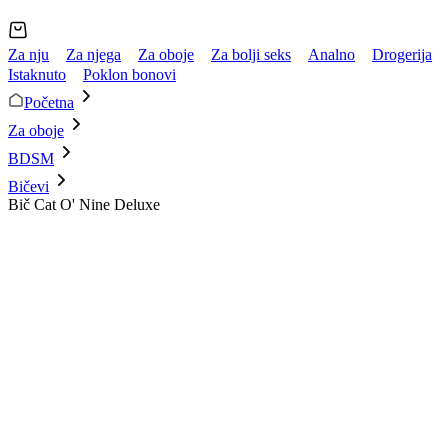
Za nju
Za njega
Za oboje
Za bolji seks
Analno
Drogerija
Istaknuto
Poklon bonovi
Početna
Za oboje
BDSM
Bičevi
Bič Cat O' Nine Deluxe