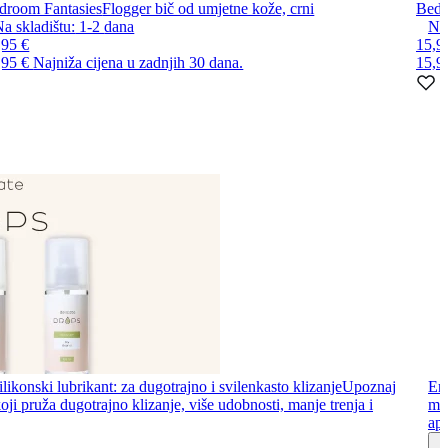
droom Fantasies
Flogger bič od umjetne kože, crni
Bedr
a skladištu:
1-2
dana
Na 
,95 €
15,9
,95 €
Najniža cijena u zadnjih 30 dana.
15,9
likonski lubrikant: za dugotrajno i svilenkasto klizanje
Upoznaj
Ero
oji pruža dugotrajno klizanje, više udobnosti, manje trenja i
mač
apl