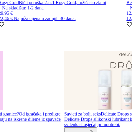
Rosy Gold
Bič i peruška 2-u-1 Rosy Gold, ružičasto zlatni
Be
Na skladištu:
1-2
dana
N
29,95 €
12
22,46 €
Najniža cijena u zadnjih 30 dana.
12
ti granice?
Od igračaka i predigre
Savjeti za bolji seks
Delicate Drops si
aju na iskrene dileme iz spavaće
Delicate Drops silikonski lubrikant k
svilenkast osjećaj pri upotrebi.