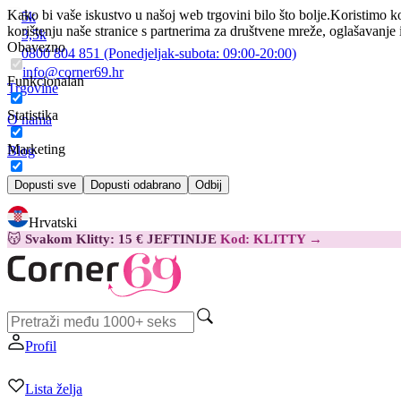
Kako bi vaše iskustvo u našoj web trgovini bilo što bolje.
Koristimo ko
5k
korištenju naše stranice s partnerima za društvene mreže, oglašavanje 
3,5k
Obavezno
0800 804 851
(Ponedjeljak-subota:
09:00-20:00)
info@corner69.hr
Funkcionalan
Trgovine
Statistika
O nama
Marketing
Blog
Kontakt
Dopusti sve
Dopusti odabrano
Odbij
Hrvatski
😽
Svakom Klitty: 15 € JEFTINIJE
Kod: KLITTY →
Profil
Lista želja