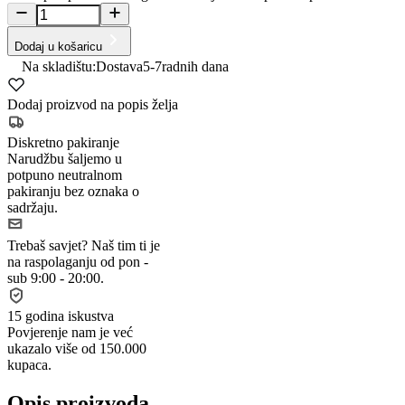
Dodaj u košaricu
Na skladištu:
Dostava
5-7
radnih dana
Dodaj proizvod na popis želja
Diskretno pakiranje
Narudžbu šaljemo u
potpuno neutralnom
pakiranju bez oznaka o
sadržaju.
Trebaš savjet?
Naš tim ti je
na raspolaganju od pon -
sub 9:00 - 20:00.
15 godina iskustva
Povjerenje nam je već
ukazalo više od 150.000
kupaca.
Opis proizvoda