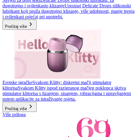
Savjeti za bolji seks
Delicate Drops silikonski lubrikant: za
dugotrajno i svilenkasto klizanje
Upoznaj Delicate Drops silikonski
lubrikant koji pruža dugotrajno klizanje, više udobnosti, manje trenja
i svilenkast osjećaj pri upotrebi.
Pročitaj više
Erotske igračke
Svakom Klitty: diskretni mačji stimulator
klitorisa
Svakom Klitty ispod razigranog mačjeg poklopca skriva
stimulator klitorisa s lizanjem, sisanjem, vibracijama i upravljanjem
putem aplikacije za istraživanje osjeta.
Pročitaj više
Više priloga