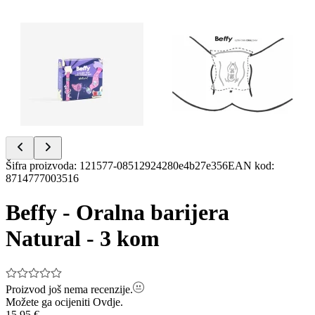
Item
Šifra proizvoda
:
121577-08512924280e4b27e356
EAN kod
:
1
8714777003516
of
2
Beffy - Oralna barijera
Natural - 3 kom
Proizvod još nema recenzije.
Možete ga ocijeniti
Ovdje.
15,95 €