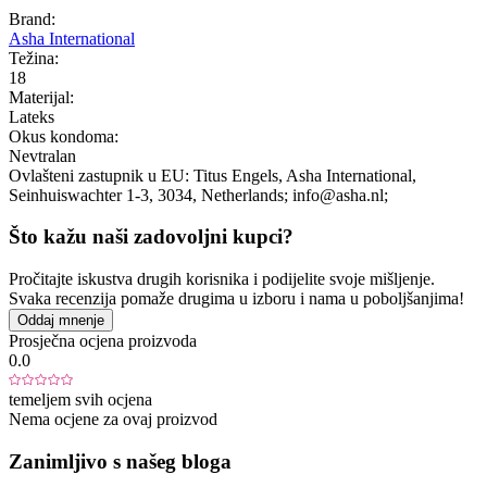
Brand:
Asha International
Težina:
18
Materijal:
Lateks
Okus kondoma:
Nevtralan
Ovlašteni zastupnik u EU:
Titus Engels, Asha International
,
Seinhuiswachter 1-3
, 3034
, Netherlands;
info@asha.nl;
Što kažu naši zadovoljni kupci?
Pročitajte iskustva drugih korisnika i podijelite svoje mišljenje.
Svaka recenzija pomaže drugima u izboru i nama u poboljšanjima!
Oddaj mnenje
Prosječna ocjena proizvoda
0.0
temeljem svih ocjena
Nema ocjene za ovaj proizvod
Zanimljivo s našeg bloga