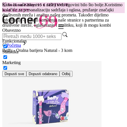
Kako bi vaše iskustvo u našoj web trgovini bilo što bolje.
Koristimo
😽
Svakom Klitty: 15 € JEFTINIJE
kolačiće za personalizaciju sadržaja i oglasa, pružanje značajki
Kod: KLITTY →
društvenih mreža i analizu našeg prometa. Također dijelimo
informacije o vašem korištenju naše stranice s partnerima za
društvene mreže, oglašavanje i analitiku, koji ih mogu kombi
Obavezno
Funkcionalan
Početna
Beffy - Oralna barijera Natural - 3 kom
Statistika
Marketing
Dopusti sve
Dopusti odabrano
Odbij