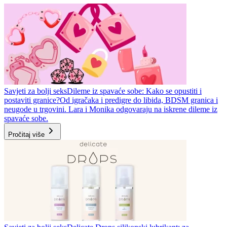
Savjeti za bolji seks
Dileme iz spavaće sobe: Kako se opustiti i
postaviti granice?
Od igračaka i predigre do libida, BDSM granica i
neugode u trgovini. Lara i Monika odgovaraju na iskrene dileme iz
spavaće sobe.
Pročitaj više