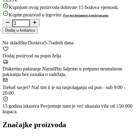
Kupnjom ovog proizvoda dobivate
15
bodova vjernosti.
Kupite proizvod u trgovini:
Provjeri dostupnost u poslovnicama
Dodaj u košaricu
Na skladištu:
Dostava
5-7
radnih dana
Dodaj proizvod na popis želja
Diskretno pakiranje
Narudžbu šaljemo u potpuno neutralnom
pakiranju bez oznaka o sadržaju.
Trebaš savjet?
Naš tim ti je na raspolaganju od pon - sub 9:00 -
20:00.
15 godina iskustva
Povjerenje nam je već ukazalo više od 150.000
kupaca.
Značajke proizvoda