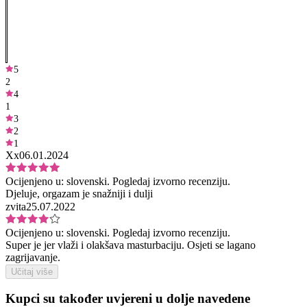
5
2
4
1
3
2
1
Xx
06.01.2024
Ocijenjeno u:
slovenski.
Pogledaj izvorno recenziju.
Djeluje, orgazam je snažniji i dulji
zvita
25.07.2022
Ocijenjeno u:
slovenski.
Pogledaj izvorno recenziju.
Super je jer vlaži i olakšava masturbaciju. Osjeti se lagano
zagrijavanje.
Učitaj više
Kupci su također uvjereni u dolje navedene