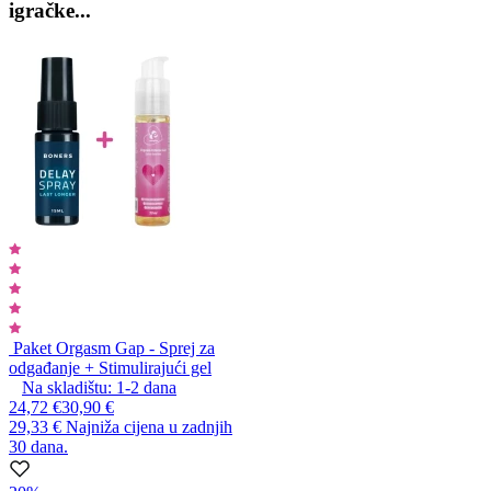
igračke...
Paket Orgasm Gap - Sprej za
odgađanje + Stimulirajući gel
Na skladištu:
1-2
dana
24,72 €
30,90 €
29,33 €
Najniža cijena u zadnjih
30 dana.