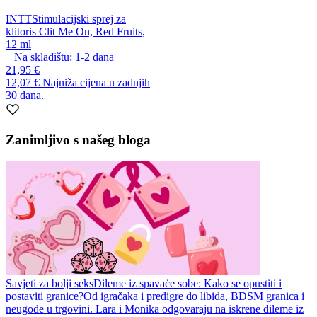
INTT
Stimulacijski sprej za
klitoris Clit Me On, Red Fruits,
12 ml
Na skladištu:
1-2
dana
21,95 €
12,07 €
Najniža cijena u zadnjih
30 dana.
Zanimljivo s našeg bloga
Savjeti za bolji seks
Dileme iz spavaće sobe: Kako se opustiti i
postaviti granice?
Od igračaka i predigre do libida, BDSM granica i
neugode u trgovini. Lara i Monika odgovaraju na iskrene dileme iz