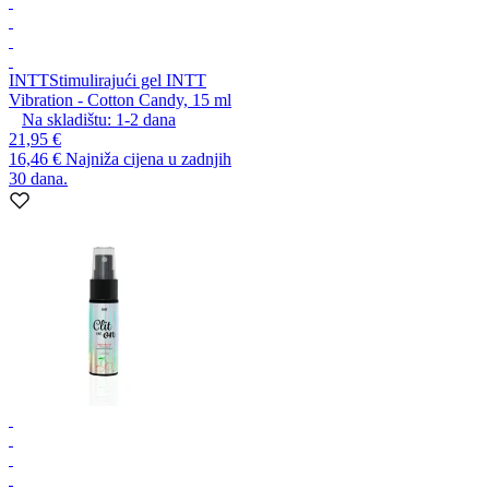
INTT
Stimulirajući gel INTT
Vibration - Cotton Candy, 15 ml
Na skladištu:
1-2
dana
21,95 €
16,46 €
Najniža cijena u zadnjih
30 dana.