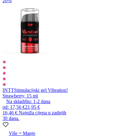
20%
INTT
Stimulacijski gel Vibration!
Strawberry, 15 ml
Na skladištu:
1-2
dana
od
:
17,56 €
21,95 €
16,46 €
Najniža cijena u zadnjih
30 dana.
Više = Manje