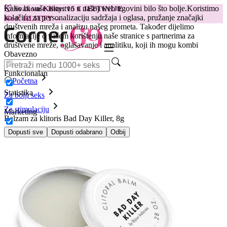
Kako bi vaše iskustvo u našoj web trgovini bilo što bolje.
Koristimo
😽
Svakom Klitty: 15 € JEFTINIJE
kolačiće za personalizaciju sadržaja i oglasa, pružanje značajki
Kod: KLITTY →
društvenih mreža i analizu našeg prometa. Također dijelimo
informacije o vašem korištenju naše stranice s partnerima za
društvene mreže, oglašavanje i analitiku, koji ih mogu kombi
Obavezno
Funkcionalan
Početna
Statistika
Za bolji seks
Za stimulaciju
Marketing
Balzam za klitoris Bad Day Killer, 8g
Dopusti sve
Dopusti odabrano
Odbij