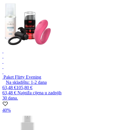
Paket Flirty Evening
Na skladištu:
1-2
dana
63,48 €
105,80 €
63,48 €
Najniža cijena u zadnjih
30 dana.
40%