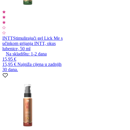
INTT
Stimulirajući gel Lick Me s
učinkom grijanja INTT, okus
lubenice, 50 ml
Na skladištu:
1-2
dana
15,95 €
15,95 €
Najniža cijena u zadnjih
30 dana.