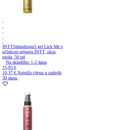
INTT
Stimulirajući gel Lick Me s
učinkom grijanja INTT, okus
meda, 50 ml
Na skladištu:
1-2
dana
15,95 €
10,37 €
Najniža cijena u zadnjih
30 dana.