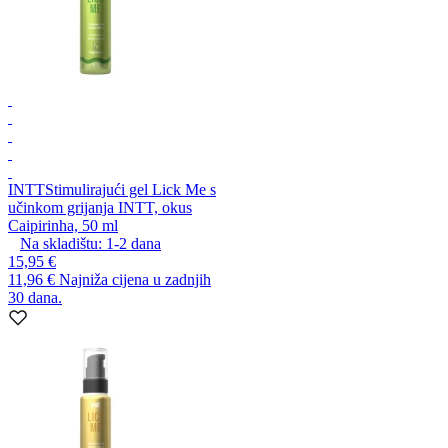
INTT
Stimulirajući gel Lick Me s
učinkom grijanja INTT, okus
Caipirinha, 50 ml
Na skladištu:
1-2
dana
15,95 €
11,96 €
Najniža cijena u zadnjih
30 dana.