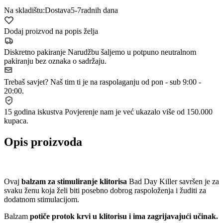
Na skladištu:
Dostava
5-7
radnih dana
Dodaj proizvod na popis želja
Diskretno pakiranje
Narudžbu šaljemo u potpuno neutralnom
pakiranju bez oznaka o sadržaju.
Trebaš savjet?
Naš tim ti je na raspolaganju od pon - sub 9:00 -
20:00.
15 godina iskustva
Povjerenje nam je već ukazalo više od 150.000
kupaca.
Opis proizvoda
Ovaj
balzam za stimuliranje klitorisa
Bad Day Killer savršen je za
svaku ženu koja želi biti posebno dobrog raspoloženja i žuditi za
dodatnom stimulacijom.
Balzam
potiče protok krvi u klitorisu i ima zagrijavajući učinak.