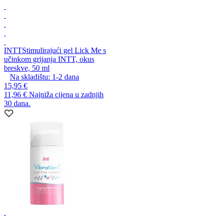
INTT
Stimulirajući gel Lick Me s
učinkom grijanja INTT, okus
breskve, 50 ml
Na skladištu:
1-2
dana
15,95 €
11,96 €
Najniža cijena u zadnjih
30 dana.