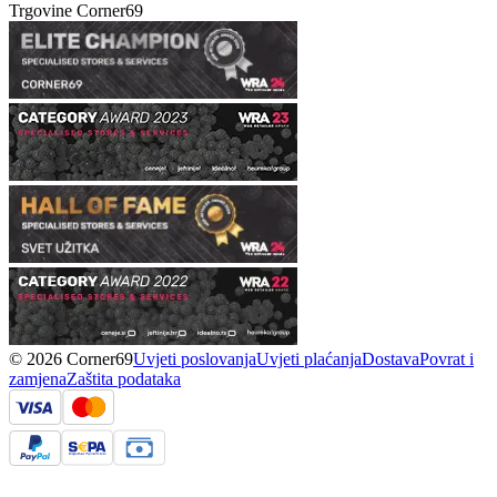
Trgovine Corner69
© 2026 Corner69
Uvjeti poslovanja
Uvjeti plaćanja
Dostava
Povrat i
zamjena
Zaštita podataka