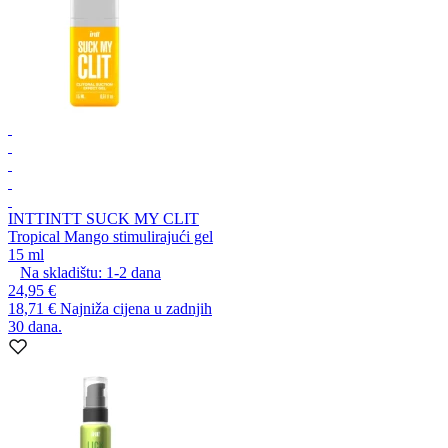
INTT
INTT SUCK MY CLIT
Tropical Mango stimulirajući gel
15 ml
Na skladištu:
1-2
dana
24,95 €
18,71 €
Najniža cijena u zadnjih
30 dana.