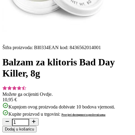
Šifra proizvoda
:
BI0334
EAN kod
:
8436562014001
Balzam za klitoris Bad Day
Killer, 8g
Možete ga ocijeniti
Ovdje.
10,95 €
Kupnjom ovog proizvoda dobivate
10
bodova vjernosti.
Kupite proizvod u trgovini:
Provjeri dostupnost u poslovnicama
Dodaj u košaricu