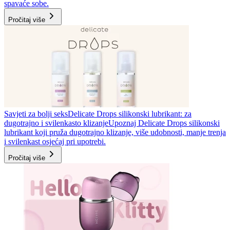
spavaće sobe.
Pročitaj više
Savjeti za bolji seks
Delicate Drops silikonski lubrikant: za
dugotrajno i svilenkasto klizanje
Upoznaj Delicate Drops silikonski
lubrikant koji pruža dugotrajno klizanje, više udobnosti, manje trenja
i svilenkast osjećaj pri upotrebi.
Pročitaj više