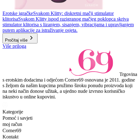
Erotske igračke
Svakom Klitty: diskretni mačji stimulator
klitorisa
Svakom Klitty ispod razigranog mačjeg poklopca skriva
stimulator klitorisa s lizanjem, sisanjem, vibracijama i upravljanjem
putem aplikacije za istraživanje osjeta.
Pročitaj više
Više priloga
Trgovina
s erotskim dodacima i odjećom Corner69 osnovana je 2011. godine
s željom da našim kupcima pružimo široku ponudu proizvoda koji
na neki način donose užitak, a ujedno nude izvrsno korisničko
iskustvo u online kupovini.
Kategorije
Pomoć i savjeti
moj račun
Corner69
Kontakt