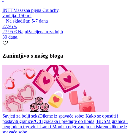
INTT
Masažna pjena Crunchy,
vanilija, 150 ml
Na skladištu:
5-7
dana
27,95 €
27,95 €
Najniža cijena u zadnjih
30 dana.
Zanimljivo s našeg bloga
Savjeti za bolji seks
Dileme iz spavaće sobe: Kako se opustiti i
postaviti granice?
Od igračaka i predigre do libida, BDSM granica i
neugode u trgovini. Lara i Monika odgovaraju na iskrene dileme iz
spavaće sobe.