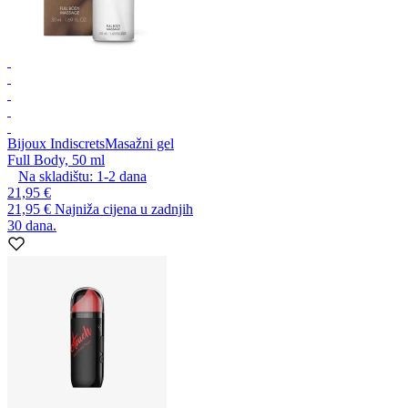
Bijoux Indiscrets
Masažni gel
Full Body, 50 ml
Na skladištu:
1-2
dana
21,95 €
21,95 €
Najniža cijena u zadnjih
30 dana.