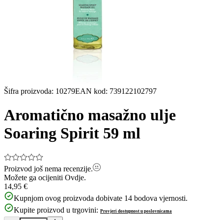
Šifra proizvoda
:
10279
EAN kod
:
739122102797
Aromatično masažno ulje
Soaring Spirit 59 ml
Proizvod još nema recenzije.
Možete ga ocijeniti
Ovdje.
14,95 €
Kupnjom ovog proizvoda dobivate
14
bodova vjernosti.
Kupite proizvod u trgovini:
Provjeri dostupnost u poslovnicama