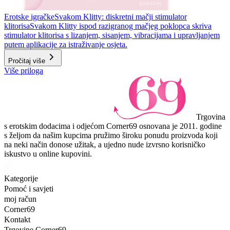
Erotske igračke
Svakom Klitty: diskretni mačji stimulator
klitorisa
Svakom Klitty ispod razigranog mačjeg poklopca skriva
stimulator klitorisa s lizanjem, sisanjem, vibracijama i upravljanjem
putem aplikacije za istraživanje osjeta.
Pročitaj više
Više priloga
Trgovina
s erotskim dodacima i odjećom Corner69 osnovana je 2011. godine
s željom da našim kupcima pružimo široku ponudu proizvoda koji
na neki način donose užitak, a ujedno nude izvrsno korisničko
iskustvo u online kupovini.
Kategorije
Pomoć i savjeti
moj račun
Corner69
Kontakt
Trgovine Corner69