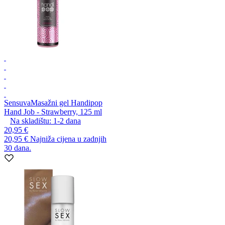
Sensuva
Masažni gel Handipop
Hand Job - Strawberry, 125 ml
Na skladištu:
1-2
dana
20,95 €
20,95 €
Najniža cijena u zadnjih
30 dana.