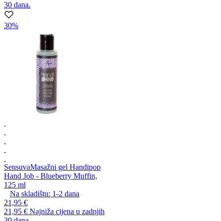
30 dana.
30%
Sensuva
Masažni gel Handipop
Hand Job - Blueberry Muffin,
125 ml
Na skladištu:
1-2
dana
21,95 €
21,95 €
Najniža cijena u zadnjih
30 dana.