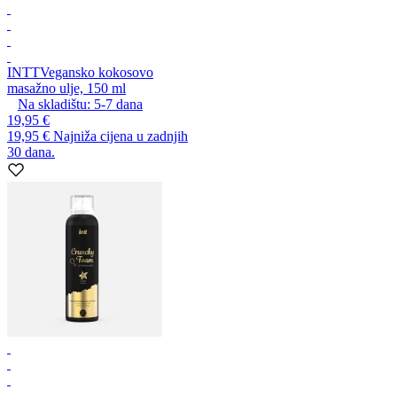
INTT
Vegansko kokosovo
masažno ulje, 150 ml
Na skladištu:
5-7
dana
19,95 €
19,95 €
Najniža cijena u zadnjih
30 dana.