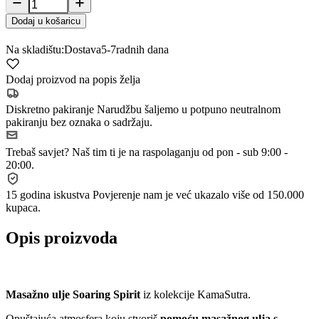
Dodaj u košaricu
Na skladištu:
Dostava
5-7
radnih dana
Dodaj proizvod na popis želja
Diskretno pakiranje
Narudžbu šaljemo u potpuno neutralnom
pakiranju bez oznaka o sadržaju.
Trebaš savjet?
Naš tim ti je na raspolaganju od pon - sub 9:00 -
20:00.
15 godina iskustva
Povjerenje nam je već ukazalo više od 150.000
kupaca.
Opis proizvoda
Masažno ulje Soaring Spirit
iz kolekcije KamaSutra.
Opuštajuća atmosfera koju stvoriš
pomoću masažnog ulja s