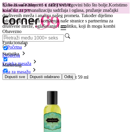
Kako bi vaše iskustvo u našoj web trgovini bilo što bolje.
Koristimo
😽
Svakom Klitty: 15 € JEFTINIJE
kolačiće za personalizaciju sadržaja i oglasa, pružanje značajki
Kod: KLITTY →
društvenih mreža i analizu našeg prometa. Također dijelimo
informacije o vašem korištenju naše stranice s partnerima za
društvene mreže, oglašavanje i analitiku, koji ih mogu kombi
Obavezno
Funkcionalan
Početna
Statistika
Drogerija
Erotska masaža
Marketing
Ulja za masažu
Aromatično masažno ulje Soaring Spirit 59 ml
Dopusti sve
Dopusti odabrano
Odbij