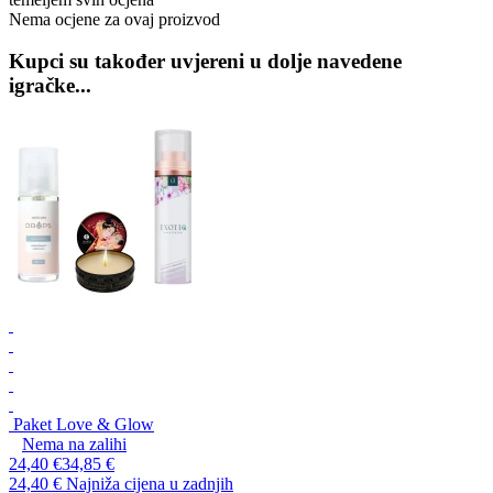
Nema ocjene za ovaj proizvod
Kupci su također uvjereni u dolje navedene
igračke...
Paket Love & Glow
Nema na zalihi
24,40 €
34,85 €
24,40 €
Najniža cijena u zadnjih