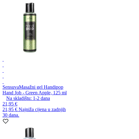
Sensuva
Masažni gel Handipop
Hand Job - Green Apple, 125 ml
Na skladištu:
1-2
dana
21,95 €
21,95 €
Najniža cijena u zadnjih
30 dana.