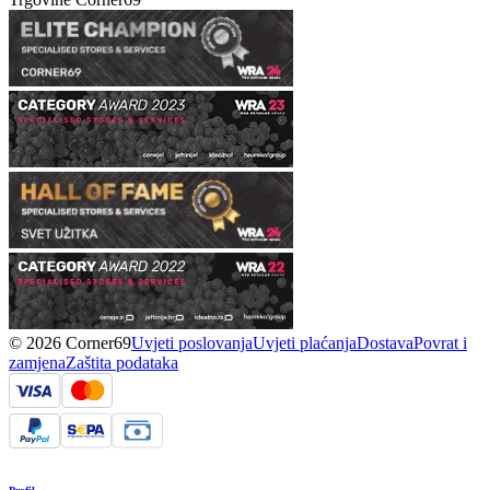
© 2026 Corner69
Uvjeti poslovanja
Uvjeti plaćanja
Dostava
Povrat i
zamjena
Zaštita podataka