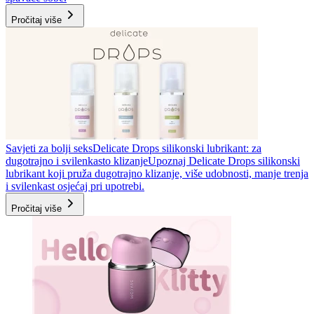
Pročitaj više
Savjeti za bolji seks
Delicate Drops silikonski lubrikant: za
dugotrajno i svilenkasto klizanje
Upoznaj Delicate Drops silikonski
lubrikant koji pruža dugotrajno klizanje, više udobnosti, manje trenja
i svilenkast osjećaj pri upotrebi.
Pročitaj više