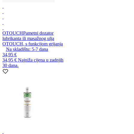
OTOUCH
Pametni dozator
lubrikanta ili masažnog ulja
OTOUCH, s funkcijom grijanja
Na skladištu:
5-7
dana
34,95 €
34,95 €
Najniža cijena u zadnjih
30 dana.