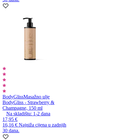
BodyGliss
Masažno ulje
BodyGliss - Strawberry &
Champagne, 150 ml
Na skladištu:
1-2
dana
17,95 €
16,16 €
Najniža cijena u zadnjih
30 dana.