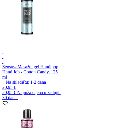
Sensuva
Masažni gel Handipop
Hand Job - Cotton Candy, 125
ml
Na skladištu:
1-2
dana
20,95 €
20,95 €
Najniža cijena u zadnjih
30 dana.