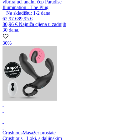
vibrirajući analni čep Paradise
Illumination - The Plug
Na skladištu:
1-2
dana
62,97 €
89,95 €
80,96 €
Najniža cijena u zadnjih
30 dana.
30%
Crushious
Masažer prostate
Crushious - Loki, s daljinskim