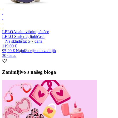
LELO
Analni vibrirajući čep
LELO Surfer 2, ljubičasti
Na skladištu:
5-7
dana
119,00 €
95,20 €
Najniža cijena u zadnjih
30 dana.
Zanimljivo s našeg bloga