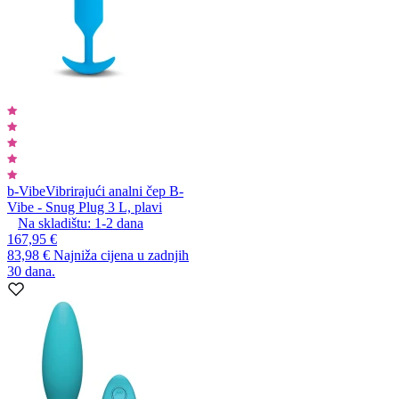
b-Vibe
Vibrirajući analni čep B-
Vibe - Snug Plug 3 L, plavi
Na skladištu:
1-2
dana
167,95 €
83,98 €
Najniža cijena u zadnjih
30 dana.