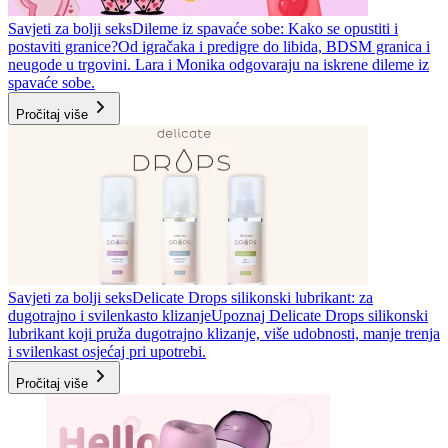
Savjeti za bolji seks
Dileme iz spavaće sobe: Kako se opustiti i
postaviti granice?
Od igračaka i predigre do libida, BDSM granica i
neugode u trgovini. Lara i Monika odgovaraju na iskrene dileme iz
spavaće sobe.
Pročitaj više
Savjeti za bolji seks
Delicate Drops silikonski lubrikant: za
dugotrajno i svilenkasto klizanje
Upoznaj Delicate Drops silikonski
lubrikant koji pruža dugotrajno klizanje, više udobnosti, manje trenja
i svilenkast osjećaj pri upotrebi.
Pročitaj više