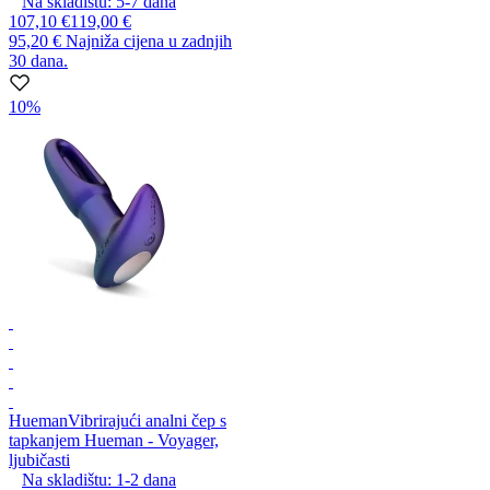
Na skladištu:
5-7
dana
107,10 €
119,00 €
95,20 €
Najniža cijena u zadnjih
30 dana.
10%
Hueman
Vibrirajući analni čep s
tapkanjem Hueman - Voyager,
ljubičasti
Na skladištu:
1-2
dana