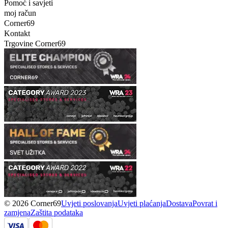
Pomoć i savjeti
moj račun
Corner69
Kontakt
Trgovine Corner69
© 2026 Corner69
Uvjeti poslovanja
Uvjeti plaćanja
Dostava
Povrat i
zamjena
Zaštita podataka