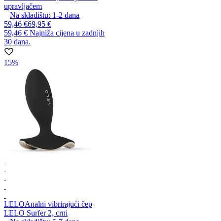
upravljačem
Na skladištu:
1-2
dana
59,46 €
69,95 €
59,46 €
Najniža cijena u zadnjih
30 dana.
15%
LELO
Analni vibrirajući čep
LELO Surfer 2, crni