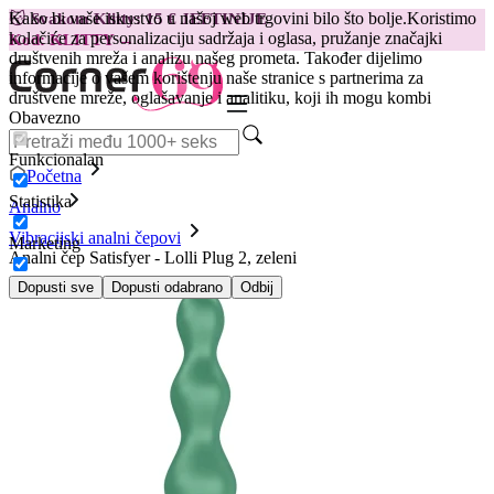
Kako bi vaše iskustvo u našoj web trgovini bilo što bolje.
Koristimo
😽
Svakom Klitty: 15 € JEFTINIJE
kolačiće za personalizaciju sadržaja i oglasa, pružanje značajki
Kod: KLITTY →
društvenih mreža i analizu našeg prometa. Također dijelimo
informacije o vašem korištenju naše stranice s partnerima za
društvene mreže, oglašavanje i analitiku, koji ih mogu kombi
Obavezno
Funkcionalan
Početna
Statistika
Analno
Vibracijski analni čepovi
Marketing
Analni čep Satisfyer - Lolli Plug 2, zeleni
Dopusti sve
Dopusti odabrano
Odbij