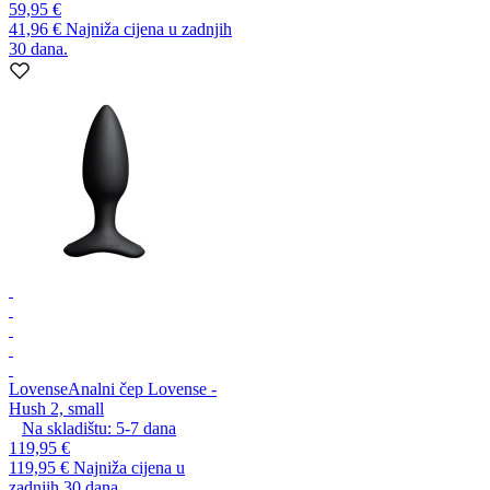
59,95 €
41,96 €
Najniža cijena u zadnjih
30 dana.
Lovense
Analni čep Lovense -
Hush 2, small
Na skladištu:
5-7
dana
119,95 €
119,95 €
Najniža cijena u
zadnjih 30 dana.