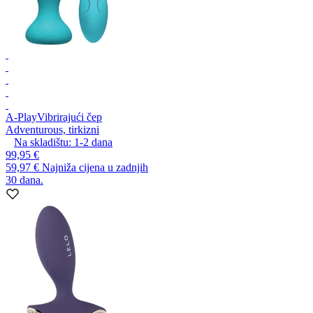
A-Play
Vibrirajući čep
Adventurous, tirkizni
Na skladištu:
1-2
dana
99,95 €
59,97 €
Najniža cijena u zadnjih
30 dana.