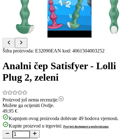
Item
Šifra proizvoda
:
E32090
EAN kod
:
4061504003252
1
of
Analni čep Satisfyer - Lolli
7
Plug 2, zeleni
Proizvod još nema recenzije.
Možete ga ocijeniti
Ovdje.
49,95 €
Kupnjom ovog proizvoda dobivate
49
bodova vjernosti.
Kupite proizvod u trgovini:
Provjeri dostupnost u poslovnicama