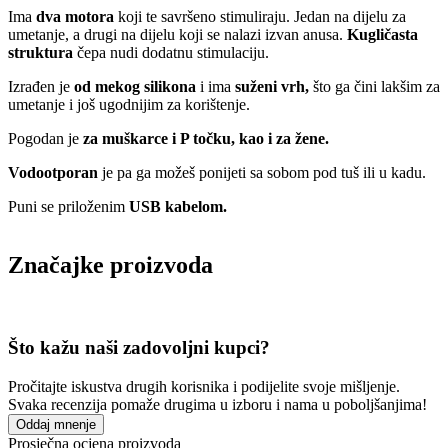
Ima
dva motora
koji te savršeno stimuliraju. Jedan na dijelu za
umetanje, a drugi na dijelu koji se nalazi izvan anusa.
Kugličasta
struktura
čepa nudi dodatnu stimulaciju.
Izrađen je
od mekog silikona
i ima
suženi vrh,
što ga čini lakšim za
umetanje i još ugodnijim za korištenje.
Pogodan je
za muškarce i P točku, kao i za žene.
Vodootporan
je pa ga možeš ponijeti sa sobom pod tuš ili u kadu.
Puni se priloženim
USB kabelom.
Značajke proizvoda
Što kažu naši zadovoljni kupci?
Pročitajte iskustva drugih korisnika i podijelite svoje mišljenje.
Svaka recenzija pomaže drugima u izboru i nama u poboljšanjima!
Oddaj mnenje
Prosječna ocjena proizvoda