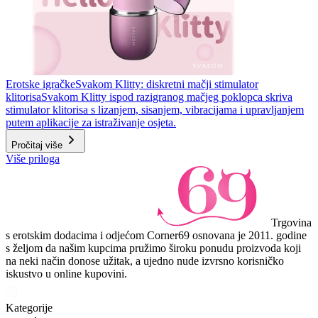
Erotske igračke
Svakom Klitty: diskretni mačji stimulator
klitorisa
Svakom Klitty ispod razigranog mačjeg poklopca skriva
stimulator klitorisa s lizanjem, sisanjem, vibracijama i upravljanjem
putem aplikacije za istraživanje osjeta.
Pročitaj više
Više priloga
Trgovina
s erotskim dodacima i odjećom Corner69 osnovana je 2011. godine
s željom da našim kupcima pružimo široku ponudu proizvoda koji
na neki način donose užitak, a ujedno nude izvrsno korisničko
iskustvo u online kupovini.
Kategorije