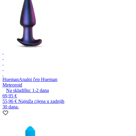
Hueman
Analni čep Hueman
Meteoroid
Na skladištu:
1-2
dana
69,95 €
55,96 €
Najniža cijena u zadnjih
30 dana.