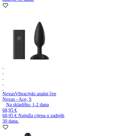
Nexus
Vibracijski analni čep
Nexus - Ace, S
Na skladištu:
1-2
dana
68,95 €
68,95 €
Najniža cijena u zadnjih
30 dana.