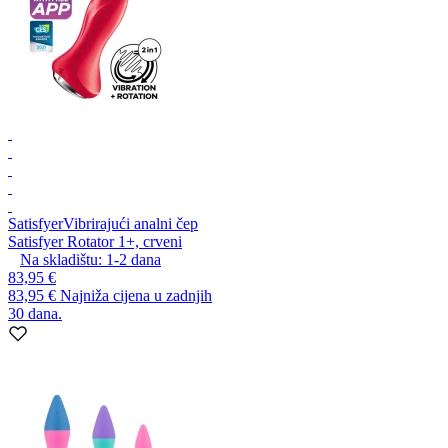
Satisfyer
Vibrirajući analni čep
Satisfyer Rotator 1+, crveni
Na skladištu:
1-2
dana
83,95 €
83,95 €
Najniža cijena u zadnjih
30 dana.