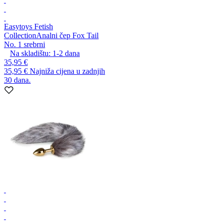
Easytoys Fetish
Collection
Analni čep Fox Tail
No. 1 srebrni
Na skladištu:
1-2
dana
35,95 €
35,95 €
Najniža cijena u zadnjih
30 dana.