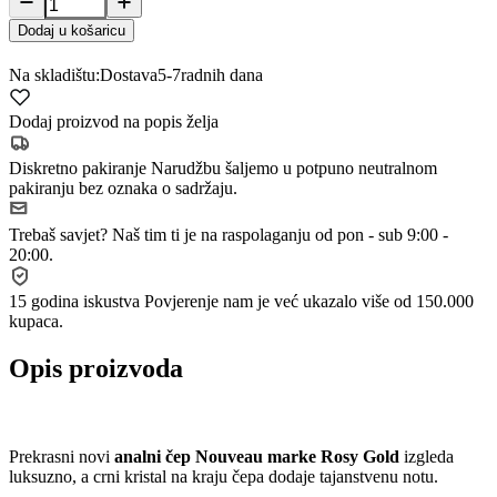
Dodaj u košaricu
Na skladištu:
Dostava
5-7
radnih dana
Dodaj proizvod na popis želja
Diskretno pakiranje
Narudžbu šaljemo u potpuno neutralnom
pakiranju bez oznaka o sadržaju.
Trebaš savjet?
Naš tim ti je na raspolaganju od pon - sub 9:00 -
20:00.
15 godina iskustva
Povjerenje nam je već ukazalo više od 150.000
kupaca.
Opis proizvoda
Prekrasni novi
analni čep Nouveau marke Rosy Gold
izgleda
luksuzno, a crni kristal na kraju čepa dodaje tajanstvenu notu.