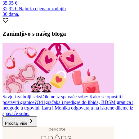
35,95 €
35,95 €
Najniža cijena u zadnjih
30 dana.
Zanimljivo s našeg bloga
Savjeti za bolji seks
Dileme iz spavaće sobe: Kako se opustiti i
postaviti granice?
Od igračaka i predigre do libida, BDSM granica i
neugode u trgovini. Lara i Monika odgovaraju na iskrene dileme iz
spavaće sobe.
Pročitaj više