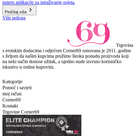
putem aplikacije za istraživanje osjeta.
Pročitaj više
Više priloga
Trgovina
s erotskim dodacima i odjećom Corner69 osnovana je 2011. godine
s željom da našim kupcima pružimo široku ponudu proizvoda koji
na neki način donose užitak, a ujedno nude izvrsno korisničko
iskustvo u online kupovini.
Kategorije
Pomoć i savjeti
moj račun
Corner69
Kontakt
Trgovine Corner69