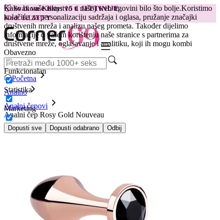
Kako bi vaše iskustvo u našoj web trgovini bilo što bolje.
Koristimo
😽
Svakom Klitty: 15 € JEFTINIJE
kolačiće za personalizaciju sadržaja i oglasa, pružanje značajki
Kod: KLITTY →
društvenih mreža i analizu našeg prometa. Također dijelimo
informacije o vašem korištenju naše stranice s partnerima za
društvene mreže, oglašavanje i analitiku, koji ih mogu kombi
Obavezno
Funkcionalan
Početna
Statistika
Analno
Analni čepovi
Marketing
Analni čep Rosy Gold Nouveau
Dopusti sve
Dopusti odabrano
Odbij