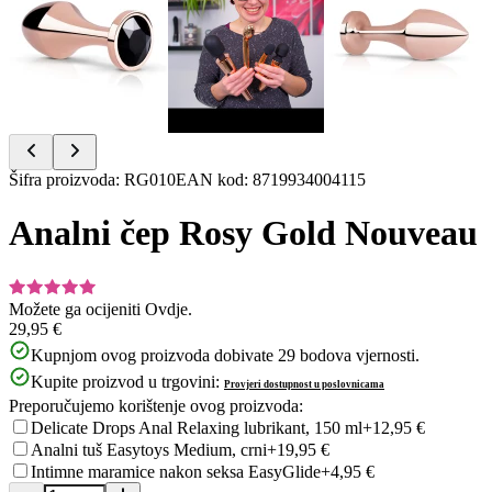
Item
Šifra proizvoda
:
RG010
EAN kod
:
8719934004115
1
of
Analni čep Rosy Gold Nouveau
7
Možete ga ocijeniti
Ovdje.
29,95 €
Kupnjom ovog proizvoda dobivate
29
bodova vjernosti.
Kupite proizvod u trgovini:
Provjeri dostupnost u poslovnicama
Preporučujemo korištenje ovog proizvoda:
Delicate Drops Anal Relaxing lubrikant, 150 ml
+12,95 €
Analni tuš Easytoys Medium, crni
+19,95 €
Intimne maramice nakon seksa EasyGlide
+4,95 €