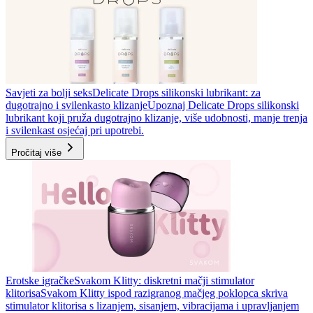
Savjeti za bolji seks
Delicate Drops silikonski lubrikant: za
dugotrajno i svilenkasto klizanje
Upoznaj Delicate Drops silikonski
lubrikant koji pruža dugotrajno klizanje, više udobnosti, manje trenja
i svilenkast osjećaj pri upotrebi.
Pročitaj više
Erotske igračke
Svakom Klitty: diskretni mačji stimulator
klitorisa
Svakom Klitty ispod razigranog mačjeg poklopca skriva
stimulator klitorisa s lizanjem, sisanjem, vibracijama i upravljanjem