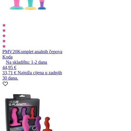
PMV20
Komplet analnih čepova
Koda
Na skladištu:
1-2
dana
44,95 €
33,71 €
Najniža cijena u zadnjih
30 dana.