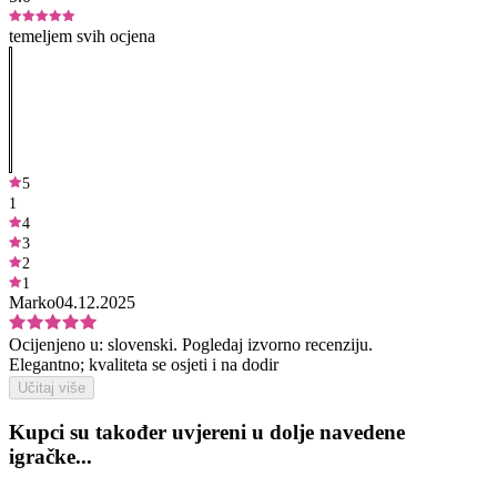
temeljem svih ocjena
5
1
4
3
2
1
Marko
04.12.2025
Ocijenjeno u:
slovenski.
Pogledaj izvorno recenziju.
Elegantno; kvaliteta se osjeti i na dodir
Učitaj više
Kupci su također uvjereni u dolje navedene
igračke...