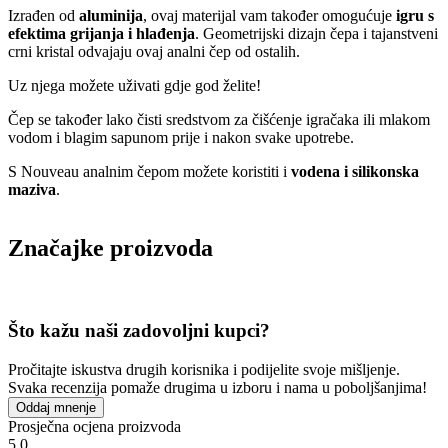
Izrađen od
aluminija
, ovaj materijal vam također omogućuje
igru ​​s
efektima grijanja i hlađenja
. Geometrijski dizajn čepa i tajanstveni
crni kristal odvajaju ovaj analni čep od ostalih.
Uz njega možete uživati ​​gdje god želite!
Čep se također lako čisti sredstvom za čišćenje igračaka ili mlakom
vodom i blagim sapunom prije i nakon svake upotrebe.
S Nouveau analnim čepom možete koristiti i
vodena i silikonska
maziva
.
Značajke proizvoda
Što kažu naši zadovoljni kupci?
Pročitajte iskustva drugih korisnika i podijelite svoje mišljenje.
Svaka recenzija pomaže drugima u izboru i nama u poboljšanjima!
Oddaj mnenje
Prosječna ocjena proizvoda
5.0