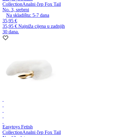
Collection
Analni čep Fox Tail
No. 3, srebrni
Na skladištu:
5-7
dana
35,95 €
35,95 €
Najniža cijena u zadnjih
30 dana.
Easytoys Fetish
Collection
Analni čep Fox Tail