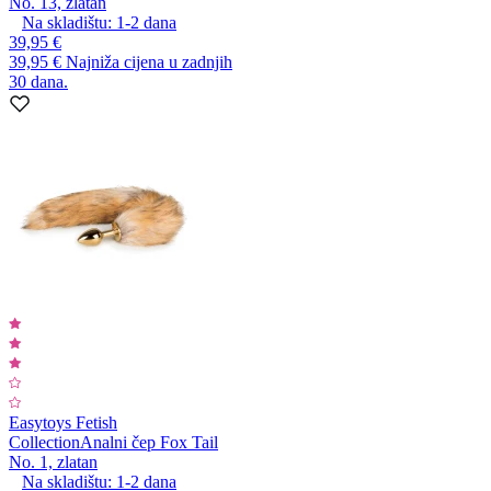
No. 13, zlatan
Na skladištu:
1-2
dana
39,95 €
39,95 €
Najniža cijena u zadnjih
30 dana.
Easytoys Fetish
Collection
Analni čep Fox Tail
No. 1, zlatan
Na skladištu:
1-2
dana