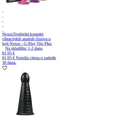
Nexus
Trodijelni komplet
vibracijskih analnih čepova u
boji Nexus - G-Play Trio Plus
Na skladištu:
1-2
dana
81,95 €
81,95 €
Najniža cijena u zadnjih
30 dana.