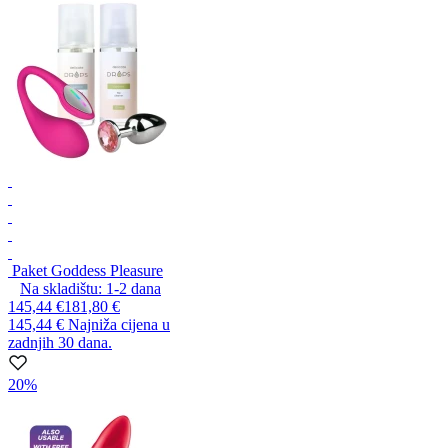
Paket Goddess Pleasure
Na skladištu:
1-2
dana
145,44 €
181,80 €
145,44 €
Najniža cijena u
zadnjih 30 dana.
20%