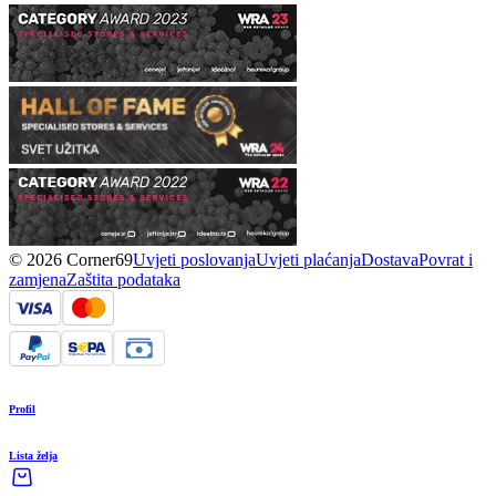
© 2026 Corner69
Uvjeti poslovanja
Uvjeti plaćanja
Dostava
Povrat i
zamjena
Zaštita podataka
Profil
Lista želja