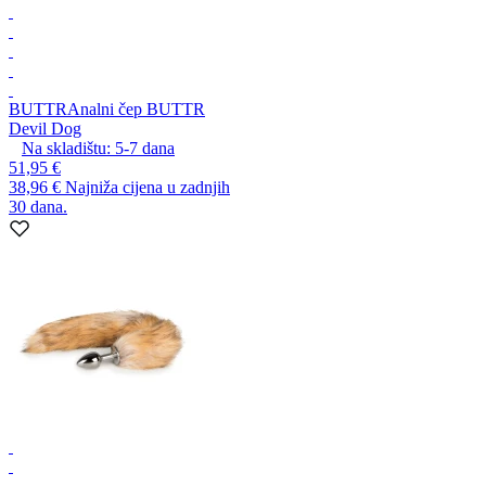
BUTTR
Analni čep BUTTR
Devil Dog
Na skladištu:
5-7
dana
51,95 €
38,96 €
Najniža cijena u zadnjih
30 dana.