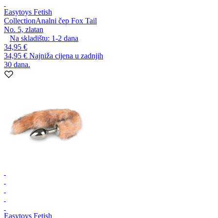
Easytoys Fetish
Collection
Analni čep Fox Tail
No. 5, zlatan
Na skladištu:
1-2
dana
34,95 €
34,95 €
Najniža cijena u zadnjih
30 dana.
Easytoys Fetish