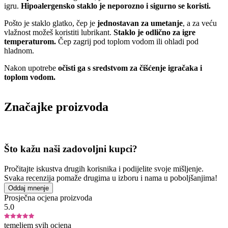
igru.
Hipoalergensko staklo je neporozno i sigurno se koristi.
Pošto je staklo glatko, čep je
jednostavan za umetanje
, a za veću
vlažnost možeš koristiti lubrikant.
Staklo je odlično za igre
temperaturom.
Čep zagrij pod toplom vodom ili ohladi pod
hladnom.
Nakon upotrebe
očisti ga s sredstvom za čišćenje igračaka i
toplom vodom.
Značajke proizvoda
Što kažu naši zadovoljni kupci?
Pročitajte iskustva drugih korisnika i podijelite svoje mišljenje.
Svaka recenzija pomaže drugima u izboru i nama u poboljšanjima!
Oddaj mnenje
Prosječna ocjena proizvoda
5.0
temeljem svih ocjena