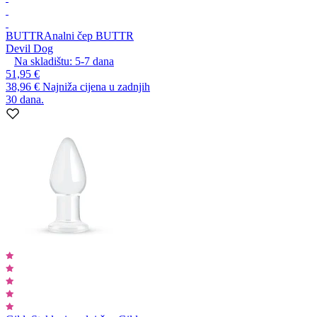
BUTTR
Analni čep BUTTR
Devil Dog
Na skladištu:
5-7
dana
51,95 €
38,96 €
Najniža cijena u zadnjih
30 dana.