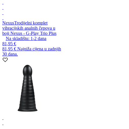
Nexus
Trodijelni komplet
vibracijskih analnih čepova u
boji Nexus - G-Play Trio Plus
Na skladištu:
1-2
dana
81,95 €
81,95 €
Najniža cijena u zadnjih
30 dana.