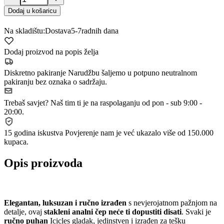
Dodaj u košaricu
Na skladištu:
Dostava
5-7
radnih dana
Dodaj proizvod na popis želja
Diskretno pakiranje
Narudžbu šaljemo u potpuno neutralnom
pakiranju bez oznaka o sadržaju.
Trebaš savjet?
Naš tim ti je na raspolaganju od pon - sub 9:00 -
20:00.
15 godina iskustva
Povjerenje nam je već ukazalo više od 150.000
kupaca.
Opis proizvoda
Elegantan, luksuzan i ručno izrađen
s nevjerojatnom pažnjom na
detalje, ovaj
stakleni analni čep neće ti dopustiti disati
. Svaki je
ručno puhan
Icicles gladak, jedinstven i izrađen za tešku