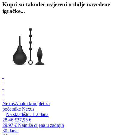
Kupci su također uvjereni u dolje navedene
igračke...
Nexus
Analni komplet za
početnike Nexus
Na skladištu:
1-2
dana
28,46 €
37,95 €
29,97 €
Najniža cijena u zadnjih
30 dana.