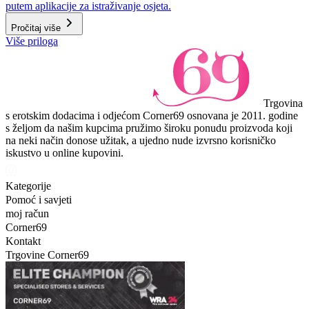
putem aplikacije za istraživanje osjeta.
Pročitaj više
Više priloga
Trgovina
s erotskim dodacima i odjećom Corner69 osnovana je 2011. godine
s željom da našim kupcima pružimo široku ponudu proizvoda koji
na neki način donose užitak, a ujedno nude izvrsno korisničko
iskustvo u online kupovini.
Kategorije
Pomoć i savjeti
moj račun
Corner69
Kontakt
Trgovine Corner69