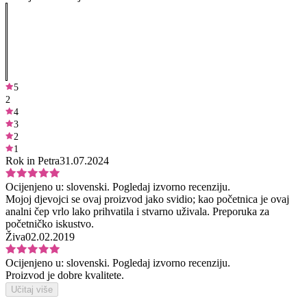
5
2
4
3
2
1
Rok in Petra
31.07.2024
Ocijenjeno u:
slovenski.
Pogledaj izvorno recenziju.
Mojoj djevojci se ovaj proizvod jako svidio; kao početnica je ovaj
analni čep vrlo lako prihvatila i stvarno uživala. Preporuka za
početničko iskustvo.
Živa
02.02.2019
Ocijenjeno u:
slovenski.
Pogledaj izvorno recenziju.
Proizvod je dobre kvalitete.
Učitaj više