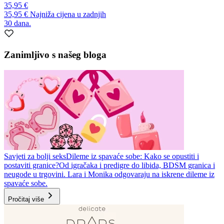
35,95 €
35,95 €
Najniža cijena u zadnjih
30 dana.
Zanimljivo s našeg bloga
Savjeti za bolji seks
Dileme iz spavaće sobe: Kako se opustiti i
postaviti granice?
Od igračaka i predigre do libida, BDSM granica i
neugode u trgovini. Lara i Monika odgovaraju na iskrene dileme iz
spavaće sobe.
Pročitaj više