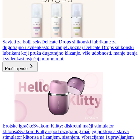
Savjeti za bolji seks
Delicate Drops silikonski lubrikant: za
dugotrajno i svilenkasto klizanje
Upoznaj Delicate Drops silikonski
lubrikant koji pruža dugotrajno klizanje, više udobnosti, manje trenja
i svilenkast osjećaj pri upotrebi.
Pročitaj više
Erotske igračke
Svakom Klitty: diskretni mačji stimulator
klitorisa
Svakom Klitty ispod razigranog mačjeg poklopca skriva
stimulator klitorisa s lizanjem, sisanjem, vibracijama i upravljanjem