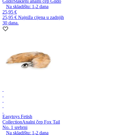
Gildo
Stakleni analni čep Gildo
Na skladištu:
1-2
dana
25,95 €
25,95 €
Najniža cijena u zadnjih
30 dana.
Easytoys Fetish
Collection
Analni čep Fox Tail
No. 1 srebrni
Na skladištu:
1-2
dana