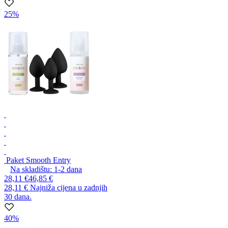
25%
Paket Smooth Entry
Na skladištu:
1-2
dana
28,11 €
46,85 €
28,11 €
Najniža cijena u zadnjih
30 dana.
40%