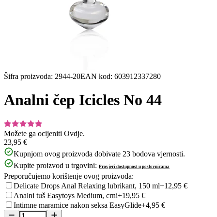
Šifra proizvoda
:
2944-20
EAN kod
:
603912337280
Analni čep Icicles No 44
Možete ga ocijeniti
Ovdje.
23,95 €
Kupnjom ovog proizvoda dobivate
23
bodova vjernosti.
Kupite proizvod u trgovini:
Provjeri dostupnost u poslovnicama
Preporučujemo korištenje ovog proizvoda:
Delicate Drops Anal Relaxing lubrikant, 150 ml
+12,95 €
Analni tuš Easytoys Medium, crni
+19,95 €
Intimne maramice nakon seksa EasyGlide
+4,95 €