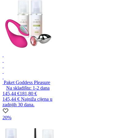
Paket Goddess Pleasure
Na skladištu:
1-2
dana
145,44 €
181,80 €
145,44 €
Najniža cijena u
zadnjih 30 dana.
20%