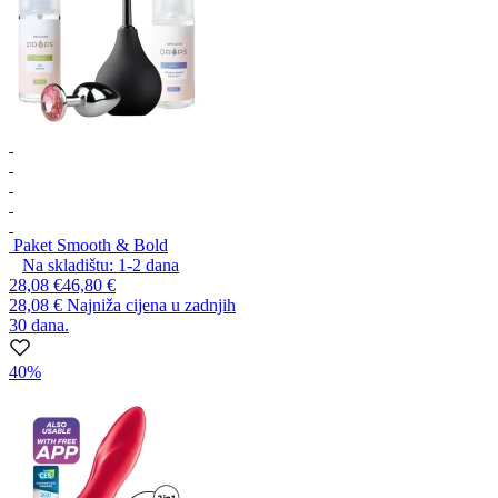
Paket Smooth & Bold
Na skladištu:
1-2
dana
28,08 €
46,80 €
28,08 €
Najniža cijena u zadnjih
30 dana.
40%