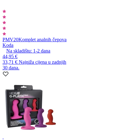
PMV20
Komplet analnih čepova
Koda
Na skladištu:
1-2
dana
44,95 €
33,71 €
Najniža cijena u zadnjih
30 dana.