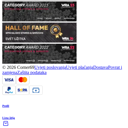
© 2026 Corner69
Uvjeti poslovanja
Uvjeti plaćanja
Dostava
Povrat i
zamjena
Zaštita podataka
Profil
Lista želja