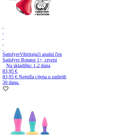
Satisfyer
Vibrirajući analni čep
Satisfyer Rotator 1+, crveni
Na skladištu:
1-2
dana
83,95 €
83,95 €
Najniža cijena u zadnjih
30 dana.