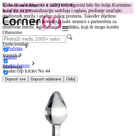
Kako bi vaše iskustvo u našoj web trgovini bilo što bolje.
Koristimo
😽
Svakom Klitty: 15 € JEFTINIJE
kolačiće za personalizaciju sadržaja i oglasa, pružanje značajki
Kod: KLITTY →
društvenih mreža i analizu našeg prometa. Također dijelimo
informacije o vašem korištenju naše stranice s partnerima za
društvene mreže, oglašavanje i analitiku, koji ih mogu kombi
Obavezno
Funkcionalan
Početna
Statistika
Analno
Analni čepovi
Marketing
Analni čep Icicles No 44
Dopusti sve
Dopusti odabrano
Odbij