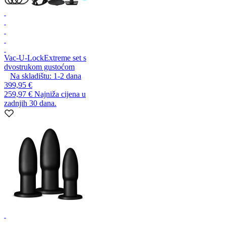
Vac-U-Lock
Extreme set s
dvostrukom gustoćom
Na skladištu:
1-2
dana
399,95 €
259,97 €
Najniža cijena u
zadnjih 30 dana.