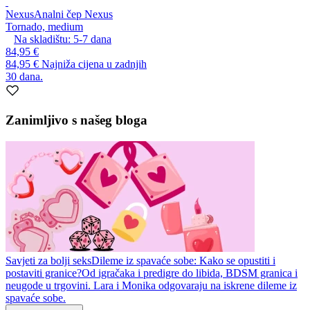
Nexus
Analni čep Nexus
Tornado, medium
Na skladištu:
5-7
dana
84,95 €
84,95 €
Najniža cijena u zadnjih
30 dana.
Zanimljivo s našeg bloga
Savjeti za bolji seks
Dileme iz spavaće sobe: Kako se opustiti i
postaviti granice?
Od igračaka i predigre do libida, BDSM granica i
neugode u trgovini. Lara i Monika odgovaraju na iskrene dileme iz
spavaće sobe.