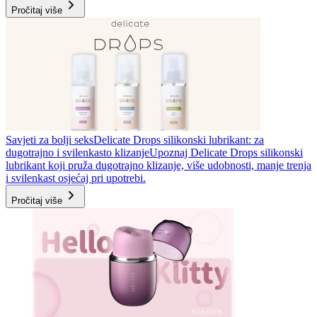
Pročitaj više
Savjeti za bolji seks
Delicate Drops silikonski lubrikant: za
dugotrajno i svilenkasto klizanje
Upoznaj Delicate Drops silikonski
lubrikant koji pruža dugotrajno klizanje, više udobnosti, manje trenja
i svilenkast osjećaj pri upotrebi.
Pročitaj više