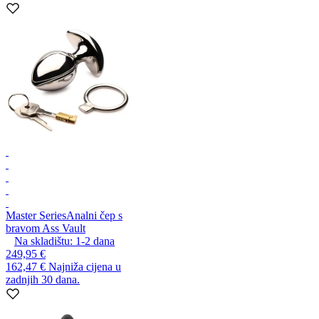
Master Series
Analni čep s
bravom Ass Vault
Na skladištu:
1-2
dana
249,95 €
162,47 €
Najniža cijena u
zadnjih 30 dana.