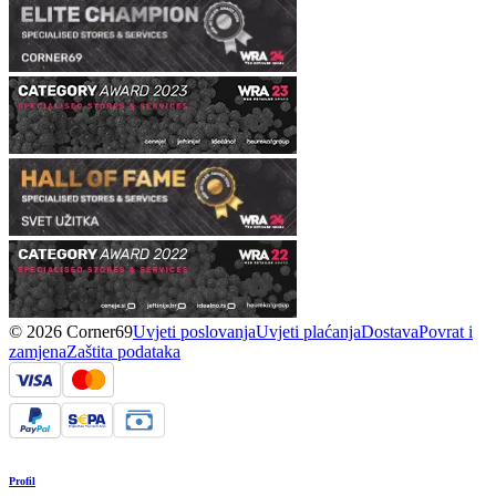
© 2026 Corner69
Uvjeti poslovanja
Uvjeti plaćanja
Dostava
Povrat i
zamjena
Zaštita podataka
Profil