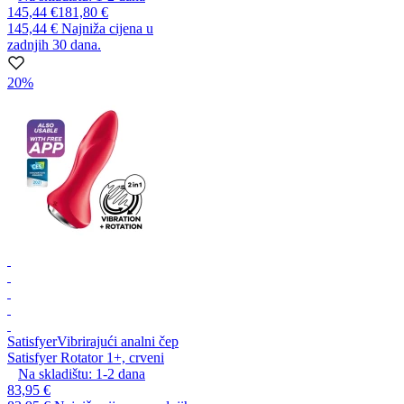
145,44 €
181,80 €
145,44 €
Najniža cijena u
zadnjih 30 dana.
20%
Satisfyer
Vibrirajući analni čep
Satisfyer Rotator 1+, crveni
Na skladištu:
1-2
dana
83,95 €