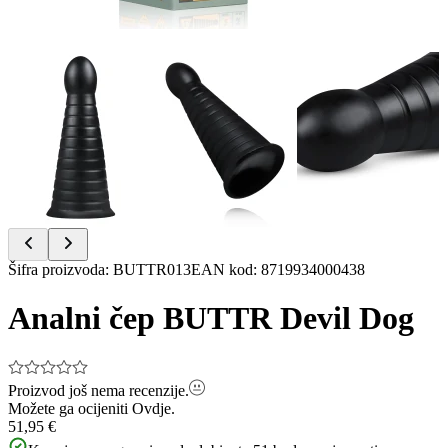
Item
Šifra proizvoda
:
BUTTR013
EAN kod
:
8719934000438
1
of
Analni čep BUTTR Devil Dog
7
Proizvod još nema recenzije.
Možete ga ocijeniti
Ovdje.
51,95 €