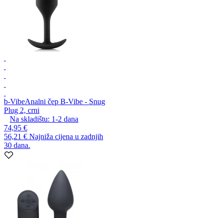
b-Vibe
Analni čep B-Vibe - Snug
Plug 2, crni
Na skladištu:
1-2
dana
74,95 €
56,21 €
Najniža cijena u zadnjih
30 dana.