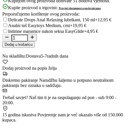
Kupnjom ovog proizvoda dobivate
51
bodova vjernosti.
Kupite proizvod u trgovini:
Provjeri dostupnost u poslovnicama
Preporučujemo korištenje ovog proizvoda:
Delicate Drops Anal Relaxing lubrikant, 150 ml
+12,95 €
Analni tuš Easytoys Medium, crni
+19,95 €
Intimne maramice nakon seksa EasyGlide
+4,95 €
Dodaj u košaricu
Na skladištu:
Dostava
5-7
radnih dana
Dodaj proizvod na popis želja
Diskretno pakiranje
Narudžbu šaljemo u potpuno neutralnom
pakiranju bez oznaka o sadržaju.
Trebaš savjet?
Naš tim ti je na raspolaganju od pon - sub 9:00 -
20:00.
15 godina iskustva
Povjerenje nam je već ukazalo više od 150.000
kupaca.