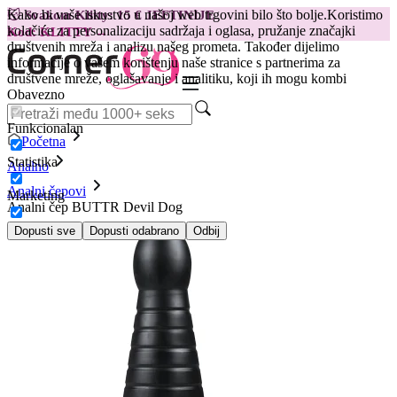
Kako bi vaše iskustvo u našoj web trgovini bilo što bolje.
Koristimo
😽
Svakom Klitty: 15 € JEFTINIJE
kolačiće za personalizaciju sadržaja i oglasa, pružanje značajki
Kod: KLITTY →
društvenih mreža i analizu našeg prometa. Također dijelimo
informacije o vašem korištenju naše stranice s partnerima za
društvene mreže, oglašavanje i analitiku, koji ih mogu kombi
Obavezno
Funkcionalan
Početna
Statistika
Analno
Analni čepovi
Marketing
Analni čep BUTTR Devil Dog
Dopusti sve
Dopusti odabrano
Odbij