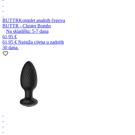
BUTTR
Komplet analnih čepova
BUTTR - Cluster Bombs
Na skladištu:
5-7
dana
61,95 €
61,95 €
Najniža cijena u zadnjih
30 dana.