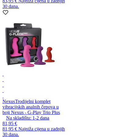
83,95 €
Najniža cijena u zadnjih
30 dana.
Nexus
Trodijelni komplet
vibracijskih analnih čepova u
boji Nexus - G-Play Trio Plus
Na skladištu:
1-2
dana
81,95 €
81,95 €
Najniža cijena u zadnjih
30 dana.