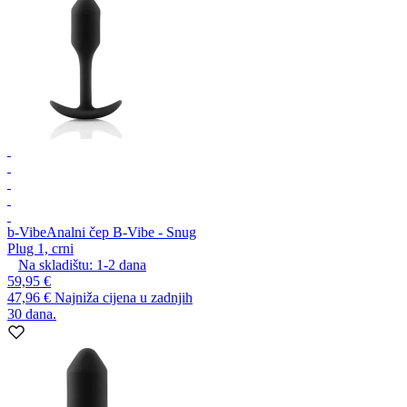
b-Vibe
Analni čep B-Vibe - Snug
Plug 1, crni
Na skladištu:
1-2
dana
59,95 €
47,96 €
Najniža cijena u zadnjih
30 dana.