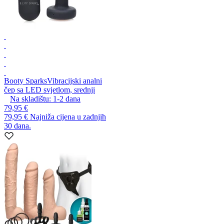
Booty Sparks
Vibracijski analni
čep sa LED svjetlom, srednji
Na skladištu:
1-2
dana
79,95 €
79,95 €
Najniža cijena u zadnjih
30 dana.